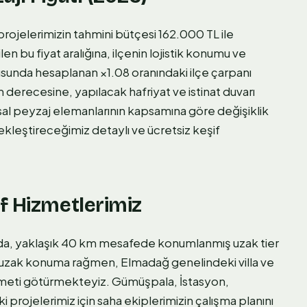
 projelerimizin tahmini bütçesi 162.000 TL ile
 bu fiyat aralığına, ilçenin lojistik konumu ve
unda hesaplanan ×1.08 oranındaki ilçe çarpanı
im derecesine, yapılacak hafriyat ve istinat duvarı
apısal peyzaj elemanlarının kapsamına göre değişiklik
ekleştireceğimiz detaylı ve ücretsiz keşif
f Hizmetlerimiz
da, yaklaşık 40 km mesafede konumlanmış uzak tier
bu uzak konuma rağmen, Elmadağ genelindeki villa ve
izmeti götürmekteyiz. Gümüşpala, İstasyon,
projelerimiz için saha ekiplerimizin çalışma planını