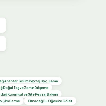
ağ
Anahtar Teslim Peyzaj Uygulama
ağ
Doğal Taş ve Zemin Döşeme
adağ
Kurumsal ve Site Peyzaj Bakımı
o Çim Serme
Elmadağ
Su Öğesi ve Gölet