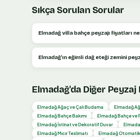
Sıkça Sorulan Sorular
Elmadağ villa bahçe peyzajı fiyatları ne
Elmadağ'ın eğimli dağ eteği zemini pey
Elmadağ
'da Diğer Peyzaj
Elmadağ
Ağaç ve Çalı Budama
Elmadağ
Ağ
Elmadağ
Bahçe Bakımı
Elmadağ
Bahçe ve 
Elmadağ
İstinat ve Dekoratif Duvar
Elmad
Elmadağ
Mıcır Teslimatı
Elmadağ
Otomatik