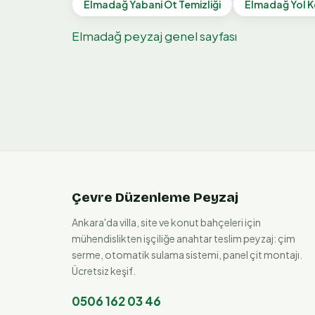
Elmadağ
Yabani Ot Temizliği
Elmadağ
Yol K
Elmadağ
peyzaj genel sayfası
Çevre Düzenleme Peyzaj
Ankara'da villa, site ve konut bahçeleri için
mühendislikten işçiliğe anahtar teslim peyzaj: çim
serme, otomatik sulama sistemi, panel çit montajı.
Ücretsiz keşif.
0506 162 03 46