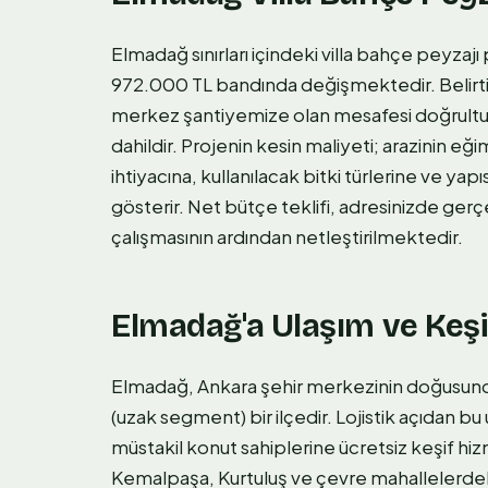
Elmadağ sınırları içindeki villa bahçe peyzajı
972.000 TL bandında değişmektedir. Belirtilen
merkez şantiyemize olan mesafesi doğrultus
dahildir. Projenin kesin maliyeti; arazinin eğ
ihtiyacına, kullanılacak bitki türlerine ve y
gösterir. Net bütçe teklifi, adresinizde gerç
çalışmasının ardından netleştirilmektedir.
Elmadağ'a Ulaşım ve Keşi
Elmadağ, Ankara şehir merkezinin doğusun
(uzak segment) bir ilçedir. Lojistik açıdan 
müstakil konut sahiplerine ücretsiz keşif h
Kemalpaşa, Kurtuluş ve çevre mahallelerdeki 