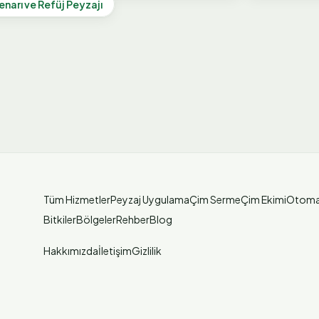
enarı ve Refüj Peyzajı
Tüm Hizmetler
Peyzaj Uygulama
Çim Serme
Çim Ekimi
Otoma
Bitkiler
Bölgeler
Rehber
Blog
Hakkımızda
İletişim
Gizlilik