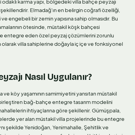
yi odaklı karma yapı, bölgedeki villa bahçe peyzajı
şekillendirir. Elmadağ'ın en belirgin coğrafi özelliği,
ve engebeli bir zemin yapısına sahip olmasıdır. Bu
ulamalarının ötesinde, müstakil köşk bahçesi
e entegre eden özel peyzaj çözümlerini zorunlu
olarak villa sahiplerine doğayla iç içe ve fonksiyonel
eyzajı Nasıl Uygulanır?
 ve köy yaşamının samimiyetini yansıtan müstakil
birleştiren bağ-bahçe entegre tasarım modelini
ahallelerin ihtiyaçlarına göre şekillenir. Gümüşpala,
lerde yer alan müstakil villa projelerinde bu entegre
ı şekilde Yenidoğan, Yenimahalle, Şehitlik ve