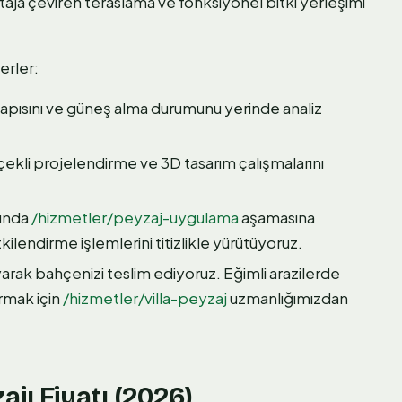
taja çeviren teraslama ve fonksiyonel bitki yerleşimi
erler:
yapısını ve güneş alma durumunu yerinde analiz
çekli projelendirme ve 3D tasarım çalışmalarını
sunda
/hizmetler/peyzaj-uygulama
aşamasına
ilendirme işlemlerini titizlikle yürütüyoruz.
arak bahçenizi teslim ediyoruz. Eğimli arazilerde
urmak için
/hizmetler/villa-peyzaj
uzmanlığımızdan
jı Fiyatı (2026)