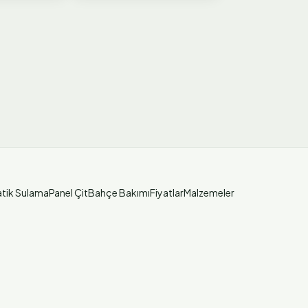
tik Sulama
Panel Çit
Bahçe Bakımı
Fiyatlar
Malzemeler