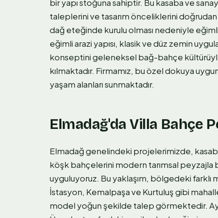
bir yapı stoğuna sahiptir. Bu kasaba ve sana
taleplerini ve tasarım önceliklerini doğrudan 
dağ eteğinde kurulu olması nedeniyle eğimli 
eğimli arazi yapısı, klasik ve düz zemin uyg
konseptini geleneksel bağ-bahçe kültürüyl
kılmaktadır. Firmamız, bu özel dokuya uygun 
yaşam alanları sunmaktadır.
Elmadağ'da Villa Bahçe P
Elmadağ genelindeki projelerimizde, kasaba
köşk bahçelerini modern tarımsal peyzajla 
uyguluyoruz. Bu yaklaşım, bölgedeki farklı m
İstasyon, Kemalpaşa ve Kurtuluş gibi mahalle
model yoğun şekilde talep görmektedir. Ayn