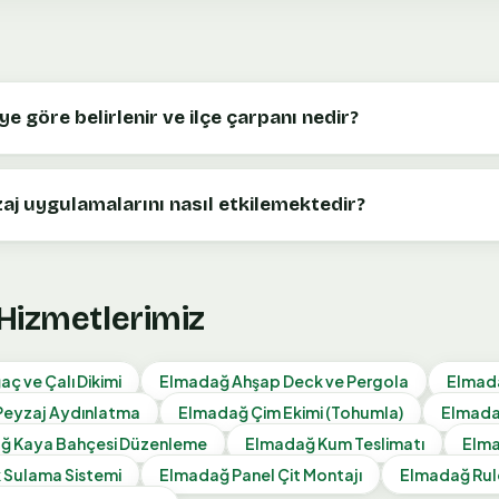
ye göre belirlenir ve ilçe çarpanı nedir?
zaj uygulamalarını nasıl etkilemektedir?
 Hizmetlerimiz
aç ve Çalı Dikimi
Elmadağ
Ahşap Deck ve Pergola
Elmad
Peyzaj Aydınlatma
Elmadağ
Çim Ekimi (Tohumla)
Elmad
ağ
Kaya Bahçesi Düzenleme
Elmadağ
Kum Teslimatı
Elm
 Sulama Sistemi
Elmadağ
Panel Çit Montajı
Elmadağ
Rul