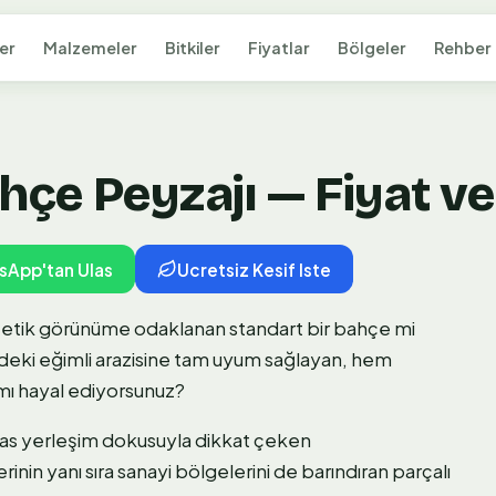
er
Malzemeler
Bitkiler
Fiyatlar
Bölgeler
Rehber
hçe Peyzajı — Fiyat ve
sApp'tan Ulas
Ucretsiz Kesif Iste
stetik görünüme odaklanan standart bir bahçe mi
deki eğimli arazisine tam uyum sağlayan, hem
 mı hayal ediyorsunuz?
has yerleşim dokusuyla dikkat çeken
erinin yanı sıra sanayi bölgelerini de barındıran parçalı