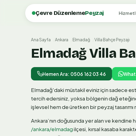
Çevre Düzenleme
Peyzaj
Hizmetl
Ana Sayfa
Ankara
Elmadağ
Villa Bahçe Peyzajı
Elmadağ Villa Ba
Hemen Ara: 0506 162 03 46
What
Elmadağ'daki müstakil eviniz için sadece e
tercih edersiniz, yoksa bölgenin dağ eteğin
işlevsel hem de üretken bir peyzaj tasarımı
Ankara’nın doğusunda yer alan ve kendine 
/ankara/elmadag
ilçesi, kırsal kasaba karakt