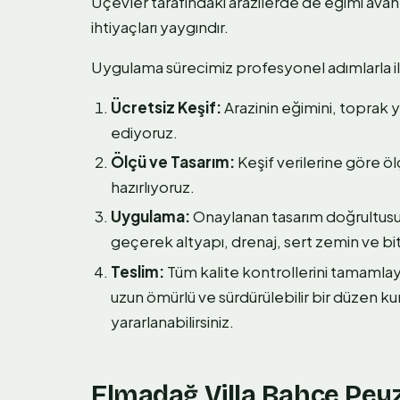
Üçevler tarafındaki arazilerde de eğimi avan
ihtiyaçları yaygındır.
Uygulama sürecimiz profesyonel adımlarla il
Ücretsiz Keşif:
Arazinin eğimini, toprak 
ediyoruz.
Ölçü ve Tasarım:
Keşif verilerine göre öl
hazırlıyoruz.
Uygulama:
Onaylanan tasarım doğrultu
geçerek altyapı, drenaj, sert zemin ve bitk
Teslim:
Tüm kalite kontrollerini tamamlay
uzun ömürlü ve sürdürülebilir bir düzen k
yararlanabilirsiniz.
Elmadağ Villa Bahçe Peyza