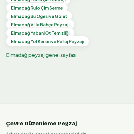
Elmadağ
Rulo Çim Serme
Elmadağ
Su Öğesi ve Gölet
Elmadağ
Villa Bahçe Peyzajı
Elmadağ
Yabani Ot Temizliği
Elmadağ
Yol Kenarı ve Refüj Peyzajı
Elmadağ
peyzaj genel sayfası
Çevre Düzenleme Peyzaj
Ankara'da villa, site ve konut bahçeleri için