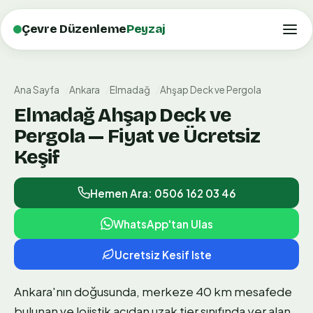
Çevre Düzenleme
Peyzaj
Ana Sayfa
Ankara
Elmadağ
Ahşap Deck ve Pergola
Elmadağ Ahşap Deck ve
Pergola — Fiyat ve Ücretsiz
Keşif
Hemen Ara: 0506 162 03 46
WhatsApp'tan Ulas
Ucretsiz Kesif Iste
Ankara'nın doğusunda, merkeze 40 km mesafede
bulunan ve lojistik açıdan uzak tier sınıfında yer alan