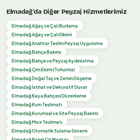
Elmadağ
'da Diğer Peyzaj Hizmetlerimiz
Elmadağ
Ağaç ve Çalı Budama
Elmadağ
Ağaç ve Çalı Dikimi
Elmadağ
Anahtar Teslim Peyzaj Uygulama
Elmadağ
Bahçe Bakımı
Elmadağ
Bahçe ve Peyzaj Aydınlatma
Elmadağ
Çim Ekimi (Tohumla)
Elmadağ
Doğal Taş ve Zemin Döşeme
Elmadağ
İstinat ve Dekoratif Duvar
Elmadağ
Kaya Bahçesi Düzenleme
Elmadağ
Kum Teslimatı
Elmadağ
Kurumsal ve Site Peyzaj Bakımı
Elmadağ
Mıcır Teslimatı
Elmadağ
Otomatik Sulama Sistemi
Elmadağ
Panel Çit Montajı