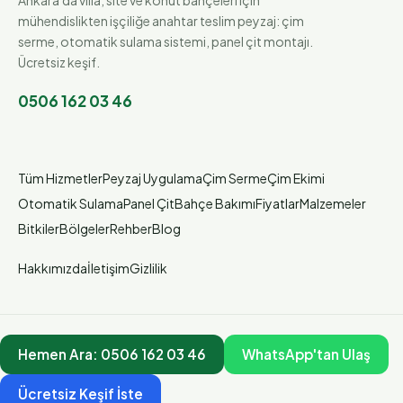
mühendislikten işçiliğe anahtar teslim peyzaj: çim
serme, otomatik sulama sistemi, panel çit montajı.
Ücretsiz keşif.
0506 162 03 46
Tüm Hizmetler
Peyzaj Uygulama
Çim Serme
Çim Ekimi
Otomatik Sulama
Panel Çit
Bahçe Bakımı
Fiyatlar
Malzemeler
Bitkiler
Bölgeler
Rehber
Blog
Hakkımızda
İletişim
Gizlilik
Hemen Ara:
0506 162 03 46
WhatsApp'tan Ulaş
Ücretsiz Keşif İste