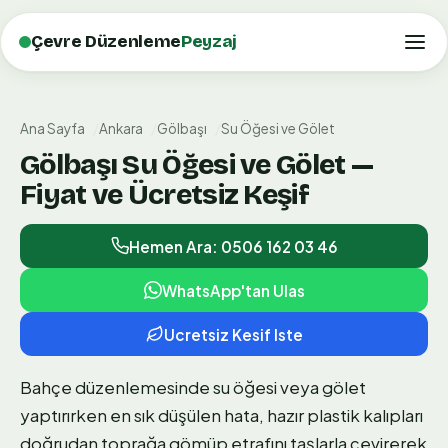
Çevre Düzenleme
Peyzaj
Ana Sayfa
Ankara
Gölbaşı
Su Öğesi ve Gölet
Gölbaşı Su Öğesi ve Gölet —
Fiyat ve Ücretsiz Keşif
Hemen Ara: 0506 162 03 46
WhatsApp'tan Ulas
Ucretsiz Kesif Iste
Bahçe düzenlemesinde su öğesi veya gölet
yaptırırken en sık düşülen hata, hazır plastik kalıpları
doğrudan toprağa gömüp etrafını taşlarla çevirerek