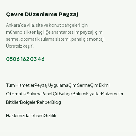
Çevre Düzenleme Peyzaj
Ankara'da villa, site ve konut bahçeleri için
mühendislikten işçiliğe anahtar teslim peyzaj: çim
serme, otomatik sulama sistemi, panel çit montajı.
Ücretsiz keşif.
0506 162 03 46
Tüm Hizmetler
Peyzaj Uygulama
Çim Serme
Çim Ekimi
Otomatik Sulama
Panel Çit
Bahçe Bakımı
Fiyatlar
Malzemeler
Bitkiler
Bölgeler
Rehber
Blog
Hakkımızda
İletişim
Gizlilik