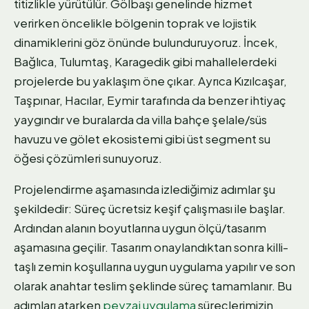
titizlikle yürütülür. Gölbaşı genelinde hizmet
verirken öncelikle bölgenin toprak ve lojistik
dinamiklerini göz önünde bulunduruyoruz. İncek,
Bağlıca, Tulumtaş, Karagedik gibi mahallelerdeki
projelerde bu yaklaşım öne çıkar. Ayrıca Kızılcaşar,
Taşpınar, Hacılar, Eymir tarafında da benzer ihtiyaç
yaygındır ve buralarda da villa bahçe şelale/süs
havuzu ve gölet ekosistemi gibi üst segment su
öğesi çözümleri sunuyoruz.
Projelendirme aşamasında izlediğimiz adımlar şu
şekildedir: Süreç ücretsiz keşif çalışması ile başlar.
Ardından alanın boyutlarına uygun ölçü/tasarım
aşamasına geçilir. Tasarım onaylandıktan sonra killi-
taşlı zemin koşullarına uygun uygulama yapılır ve son
olarak anahtar teslim şeklinde süreç tamamlanır. Bu
adımları atarken
peyzaj uygulama
süreçlerimizin