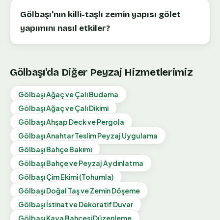
Gölbaşı'nın killi-taşlı zemin yapısı gölet
yapımını nasıl etkiler?
Gölbaşı
'da Diğer Peyzaj Hizmetlerimiz
Gölbaşı
Ağaç ve Çalı Budama
Gölbaşı
Ağaç ve Çalı Dikimi
Gölbaşı
Ahşap Deck ve Pergola
Gölbaşı
Anahtar Teslim Peyzaj Uygulama
Gölbaşı
Bahçe Bakımı
Gölbaşı
Bahçe ve Peyzaj Aydınlatma
Gölbaşı
Çim Ekimi (Tohumla)
Gölbaşı
Doğal Taş ve Zemin Döşeme
Gölbaşı
İstinat ve Dekoratif Duvar
Gölbaşı
Kaya Bahçesi Düzenleme