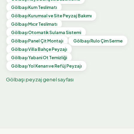
Gölbaşı
Kum Teslimatı
Gölbaşı
Kurumsal ve Site Peyzaj Bakımı
Gölbaşı
Mıcır Teslimatı
Gölbaşı
Otomatik Sulama Sistemi
Gölbaşı
Panel Çit Montajı
Gölbaşı
Rulo Çim Serme
Gölbaşı
Villa Bahçe Peyzajı
Gölbaşı
Yabani Ot Temizliği
Gölbaşı
Yol Kenarı ve Refüj Peyzajı
Gölbaşı
peyzaj genel sayfası