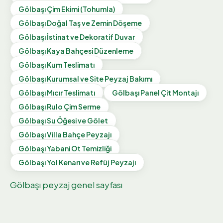
Gölbaşı
Çim Ekimi (Tohumla)
Gölbaşı
Doğal Taş ve Zemin Döşeme
Gölbaşı
İstinat ve Dekoratif Duvar
Gölbaşı
Kaya Bahçesi Düzenleme
Gölbaşı
Kum Teslimatı
Gölbaşı
Kurumsal ve Site Peyzaj Bakımı
Gölbaşı
Mıcır Teslimatı
Gölbaşı
Panel Çit Montajı
Gölbaşı
Rulo Çim Serme
Gölbaşı
Su Öğesi ve Gölet
Gölbaşı
Villa Bahçe Peyzajı
Gölbaşı
Yabani Ot Temizliği
Gölbaşı
Yol Kenarı ve Refüj Peyzajı
Gölbaşı
peyzaj genel sayfası