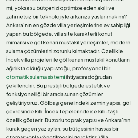
mi, yoksa su bütçenizi optimize eden akıllı ve
zahmetsiz bir teknolojiyle arkanıza yaslanmak mı?
Ankara'nın en gözde villa yerleşimlerine ev sahipliği
yapan bu bölgede, villa site karakterli konut
mimarisi ve göl kenarı müstakil yerleşimler, modern
sulama çözümlerini zorunlu kılmaktadır. Özellikle
İncek villa projeleri ile göl kenarı müstakil konutların
ağırlıkta olduğu yapı stoğu, profesyonel bir
otomatik sulama sistemi
ihtiyacını doğrudan
şekillendirir. Bu prestijli bölgede estetik ve
fonksiyonelliği bir arada sunan çözümler
geliştiriyoruz. Gölbaşı genelindeki zemin yapısı, göl
çevresinde killi, İncek tepelerinde ise killi-taşlı
özellik gösterir. Bu zorlu toprak yapısı ve Ankara’nın
kurak geçen yaz ayları, su bütçesinin hassas bir
otomasyonla yönetilmesini gerektirir. Villa