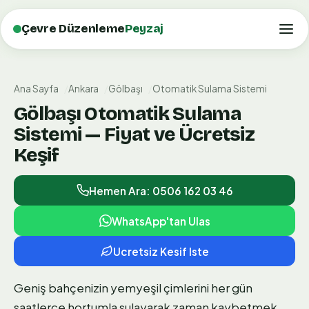
Çevre Düzenleme
Peyzaj
Ana Sayfa
Ankara
Gölbaşı
Otomatik Sulama Sistemi
Gölbaşı Otomatik Sulama
Sistemi — Fiyat ve Ücretsiz
Keşif
Hemen Ara: 0506 162 03 46
WhatsApp'tan Ulas
Ucretsiz Kesif Iste
Geniş bahçenizin yemyeşil çimlerini her gün
saatlerce hortumla sulayarak zaman kaybetmek