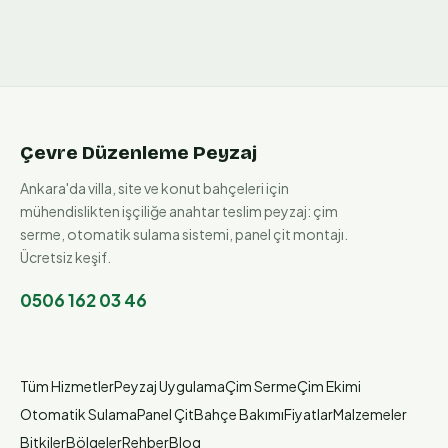
Çevre Düzenleme Peyzaj
Ankara'da villa, site ve konut bahçeleri için
mühendislikten işçiliğe anahtar teslim peyzaj: çim
serme, otomatik sulama sistemi, panel çit montajı.
Ücretsiz keşif.
0506 162 03 46
Tüm Hizmetler
Peyzaj Uygulama
Çim Serme
Çim Ekimi
Otomatik Sulama
Panel Çit
Bahçe Bakımı
Fiyatlar
Malzemeler
Bitkiler
Bölgeler
Rehber
Blog