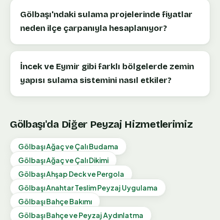
Gölbaşı'ndaki sulama projelerinde fiyatlar
neden ilçe çarpanıyla hesaplanıyor?
İncek ve Eymir gibi farklı bölgelerde zemin
yapısı sulama sistemini nasıl etkiler?
Gölbaşı
'da Diğer Peyzaj Hizmetlerimiz
Gölbaşı
Ağaç ve Çalı Budama
Gölbaşı
Ağaç ve Çalı Dikimi
Gölbaşı
Ahşap Deck ve Pergola
Gölbaşı
Anahtar Teslim Peyzaj Uygulama
Gölbaşı
Bahçe Bakımı
Gölbaşı
Bahçe ve Peyzaj Aydınlatma