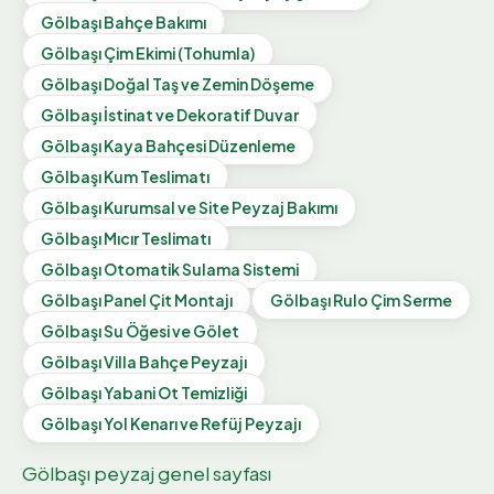
Gölbaşı
Bahçe Bakımı
Gölbaşı
Çim Ekimi (Tohumla)
Gölbaşı
Doğal Taş ve Zemin Döşeme
Gölbaşı
İstinat ve Dekoratif Duvar
Gölbaşı
Kaya Bahçesi Düzenleme
Gölbaşı
Kum Teslimatı
Gölbaşı
Kurumsal ve Site Peyzaj Bakımı
Gölbaşı
Mıcır Teslimatı
Gölbaşı
Otomatik Sulama Sistemi
Gölbaşı
Panel Çit Montajı
Gölbaşı
Rulo Çim Serme
Gölbaşı
Su Öğesi ve Gölet
Gölbaşı
Villa Bahçe Peyzajı
Gölbaşı
Yabani Ot Temizliği
Gölbaşı
Yol Kenarı ve Refüj Peyzajı
Gölbaşı
peyzaj genel sayfası