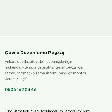
Çevre Düzenleme Peyzaj
Ankara'da villa, site ve konut bahçeleri için
mühendislikten işçiliğe anahtar teslim peyzaj: çim
serme, otomatik sulama sistemi, panel çit montajı.
Ücretsiz keşif.
0506 162 03 46
Tüm Hizmetler
Peyzaj Uygulama
Çim Serme
Çim Ekimi