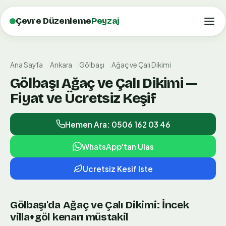
Çevre Düzenleme
Peyzaj
Ana Sayfa
Ankara
Gölbaşı
Ağaç ve Çalı Dikimi
Gölbaşı Ağaç ve Çalı Dikimi —
Fiyat ve Ücretsiz Keşif
Hemen Ara: 0506 162 03 46
WhatsApp'tan Ulas
Ucretsiz Kesif Iste
Gölbaşı'da Ağaç ve Çalı Dikimi: İncek
villa+göl kenarı müstakil