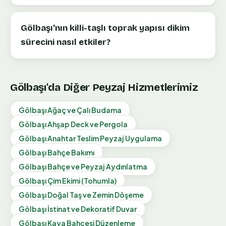
Gölbaşı'nın killi-taşlı toprak yapısı dikim
sürecini nasıl etkiler?
Gölbaşı
'da Diğer Peyzaj Hizmetlerimiz
Gölbaşı
Ağaç ve Çalı Budama
Gölbaşı
Ahşap Deck ve Pergola
Gölbaşı
Anahtar Teslim Peyzaj Uygulama
Gölbaşı
Bahçe Bakımı
Gölbaşı
Bahçe ve Peyzaj Aydınlatma
Gölbaşı
Çim Ekimi (Tohumla)
Gölbaşı
Doğal Taş ve Zemin Döşeme
Gölbaşı
İstinat ve Dekoratif Duvar
Gölbaşı
Kaya Bahçesi Düzenleme