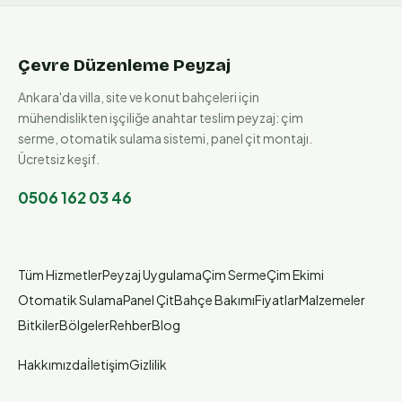
Çevre Düzenleme Peyzaj
Ankara'da villa, site ve konut bahçeleri için
mühendislikten işçiliğe anahtar teslim peyzaj: çim
serme, otomatik sulama sistemi, panel çit montajı.
Ücretsiz keşif.
0506 162 03 46
Tüm Hizmetler
Peyzaj Uygulama
Çim Serme
Çim Ekimi
Otomatik Sulama
Panel Çit
Bahçe Bakımı
Fiyatlar
Malzemeler
Bitkiler
Bölgeler
Rehber
Blog
Hakkımızda
İletişim
Gizlilik