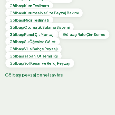
Gölbaşı
Kum Teslimatı
Gölbaşı
Kurumsal ve Site Peyzaj Bakımı
Gölbaşı
Mıcır Teslimatı
Gölbaşı
Otomatik Sulama Sistemi
Gölbaşı
Panel Çit Montajı
Gölbaşı
Rulo Çim Serme
Gölbaşı
Su Öğesi ve Gölet
Gölbaşı
Villa Bahçe Peyzajı
Gölbaşı
Yabani Ot Temizliği
Gölbaşı
Yol Kenarı ve Refüj Peyzajı
Gölbaşı
peyzaj genel sayfası