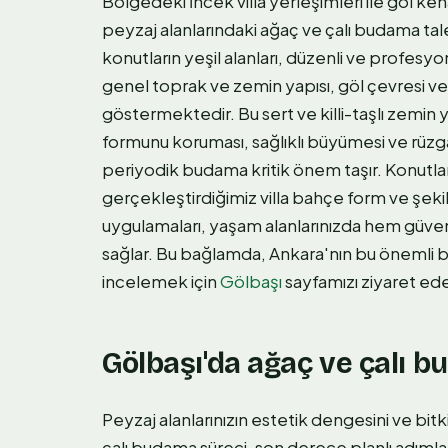
Bölgedeki İncek villa yerleşimleri ile göl ke
peyzaj alanlarındaki ağaç ve çalı budama tal
konutların yeşil alanları, düzenli ve profesy
genel toprak ve zemin yapısı, göl çevresi ve 
göstermektedir. Bu sert ve killi-taşlı zemin y
formunu koruması, sağlıklı büyümesi ve rüzga
periyodik budama kritik önem taşır. Konutla
gerçekleştirdiğimiz villa bahçe form ve şeki
uygulamaları, yaşam alanlarınızda hem güvenl
sağlar. Bu bağlamda, Ankara'nın bu önemli 
incelemek için
Gölbaşı
sayfamızı ziyaret edeb
Gölbaşı'da ağaç ve çalı b
Peyzaj alanlarınızın estetik dengesini ve bi
çalı budama süreci, son derece planlı adımlar