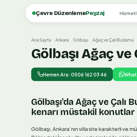
Çevre Düzenleme
Peyzaj
Hizmetl
Ana Sayfa
Ankara
Gölbaşı
Ağaç ve Çalı Budama
Gölbaşı Ağaç ve 
Hemen Ara: 0506 162 03 46
What
Gölbaşı'da Ağaç ve Çalı B
kenarı müstakil konutlar
Gölbaşı, Ankara'nın villa site karakterli ve 