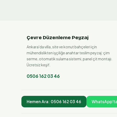
Çevre Düzenleme Peyzaj
Ankara'da villa, site ve konut bahçeleri için
mühendislikten işçiliğe anahtar teslim peyzaj: çim
serme, otomatik sulama sistemi, panel çit montajı.
Ücretsiz keşif.
0506 162 03 46
Hemen Ara:
0506 162 03 46
WhatsApp'ta