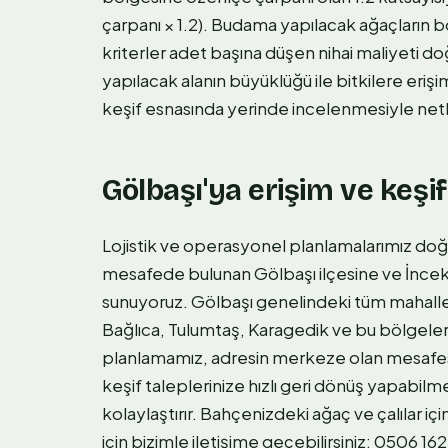
çarpanı × 1.2). Budama yapılacak ağaçların bo
kriterler adet başına düşen nihai maliyeti d
yapılacak alanın büyüklüğü ile bitkilere eriş
keşif esnasında yerinde incelenmesiyle ne
Gölbaşı'ya erişim ve keşif
Lojistik ve operasyonel planlamalarımız do
mesafede bulunan Gölbaşı ilçesine ve İncek vil
sunuyoruz. Gölbaşı genelindeki tüm mahalle
Bağlıca, Tulumtaş, Karagedik ve bu bölgeleri
planlamamız, adresin merkeze olan mesafesi
keşif taleplerinize hızlı geri dönüş yapabil
kolaylaştırır. Bahçenizdeki ağaç ve çalılar
için bizimle iletişime geçebilirsiniz: 0506 16