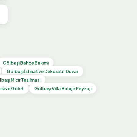
Gölbaşı
Bahçe Bakımı
Gölbaşı
İstinat ve Dekoratif Duvar
lbaşı
Mıcır Teslimatı
si ve Gölet
Gölbaşı
Villa Bahçe Peyzajı