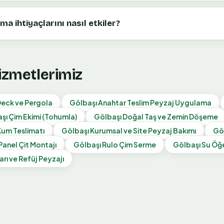
ma ihtiyaçlarını nasıl etkiler?
Hizmetlerimiz
eck ve Pergola
Gölbaşı
Anahtar Teslim Peyzaj Uygulama
şı
Çim Ekimi (Tohumla)
Gölbaşı
Doğal Taş ve Zemin Döşeme
Kum Teslimatı
Gölbaşı
Kurumsal ve Site Peyzaj Bakımı
Gö
Panel Çit Montajı
Gölbaşı
Rulo Çim Serme
Gölbaşı
Su Öğe
arı ve Refüj Peyzajı