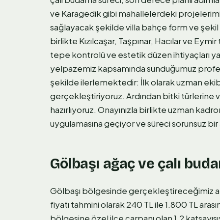
ve Karagedik gibi mahallelerdeki projelerimi
sağlayacak şekilde villa bahçe form ve şeki
birlikte Kızılcaşar, Taşpınar, Hacılar ve Eym
tepe kontrolü ve estetik düzen ihtiyaçları y
yelpazemiz kapsamında sunduğumuz prof
şekilde ilerlemektedir: İlk olarak uzman eki
gerçekleştiriyoruz. Ardından bitki türlerine
hazırlıyoruz. Onayınızla birlikte uzman ka
uygulamasına geçiyor ve süreci sorunsuz bir
Gölbaşı ağaç ve çalı buda
Gölbaşı bölgesinde gerçekleştireceğimiz ağa
fiyatı tahmini olarak 240 TL ile 1.800 TL arası
bölgesine özel ilçe çarpanı olan 1.2 katsayısı