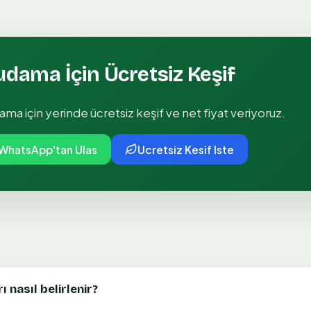
Budama
İçin Ücretsiz Keşif
dama
için yerinde ücretsiz keşif ve net fiyat veriyoruz.
WhatsApp'tan Ulas
Ucretsiz Kesif Iste
 nasıl belirlenir?