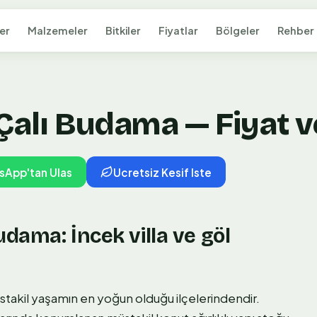
er
Malzemeler
Bitkiler
Fiyatlar
Bölgeler
Rehber
Çalı Budama — Fiyat v
sApp'tan Ulas
Ucretsiz Kesif Iste
udama: İncek villa ve göl
müstakil yaşamın en yoğun olduğu ilçelerindendir.