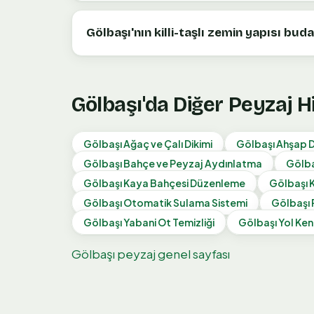
Gölbaşı'nın killi-taşlı zemin yapısı buda
Gölbaşı
'da Diğer Peyzaj 
Gölbaşı
Ağaç ve Çalı Dikimi
Gölbaşı
Ahşap D
Gölbaşı
Bahçe ve Peyzaj Aydınlatma
Gölba
Gölbaşı
Kaya Bahçesi Düzenleme
Gölbaşı
Gölbaşı
Otomatik Sulama Sistemi
Gölbaşı
Gölbaşı
Yabani Ot Temizliği
Gölbaşı
Yol Ken
Gölbaşı
peyzaj genel sayfası