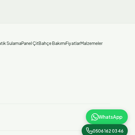
tik Sulama
Panel Çit
Bahçe Bakımı
Fiyatlar
Malzemeler
WhatsApp
0506 162 03 46