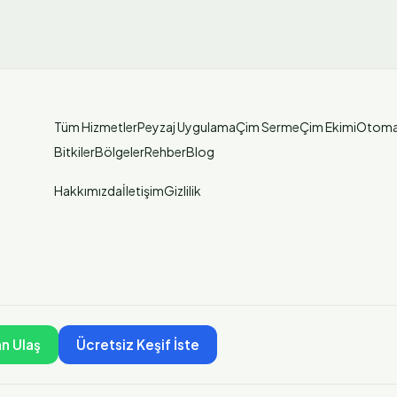
Tüm Hizmetler
Peyzaj Uygulama
Çim Serme
Çim Ekimi
Otoma
Bitkiler
Bölgeler
Rehber
Blog
Hakkımızda
İletişim
Gizlilik
n Ulaş
Ücretsiz Keşif İste