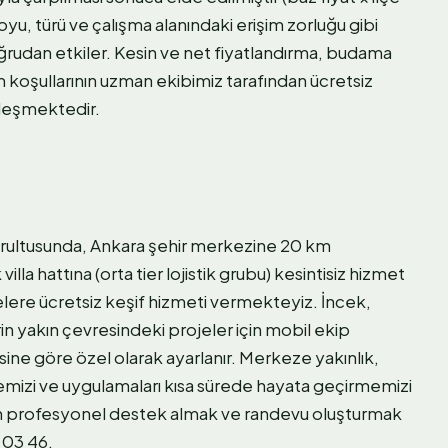
yu, türü ve çalışma alanındaki erişim zorluğu gibi
oğrudan etkiler. Kesin ve net fiyatlandırma, budama
im koşullarının uzman ekibimiz tarafından ücretsiz
tleşmektedir.
ğrultusunda, Ankara şehir merkezine 20 km
la hattına (orta tier lojistik grubu) kesintisiz hizmet
lere ücretsiz keşif hizmeti vermekteyiz. İncek,
n yakın çevresindeki projeler için mobil ekip
ne göre özel olarak ayarlanır. Merkeze yakınlık,
memizi ve uygulamaları kısa sürede hayata geçirmemizi
 için profesyonel destek almak ve randevu oluşturmak
2 03 46.