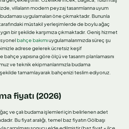
zde, villaların modern peyzaj tasarımlarına uyum
l budaması uygulamaları öne çıkmaktadır. Bununla
ir tarafındaki müstakil yerleşimlerde de boylu ağaç
aygın bir şekilde karşımıza çıkmaktadır. Geniş hizmet
esyonel
bahçe bakımı
uygulamalarımızda süreç şu
bimizle adrese gelerek ücretsiz keşif
 ve bahçe yapısına göre ölçü ve tasarım planlamasını
dromuz ve teknik ekipmanlarımızla budama
 şekilde tamamlayarak bahçenizi teslim ediyoruz.
ma fiyatı (2026)
ç ve çalı budama işlemleri için belirlenen adet
ndadır. Bu fiyat aralığı, temel baz fiyatın Gölbaşı
yla çarpılması sonucu elde edilmiştir (baz fiyat × ilçe