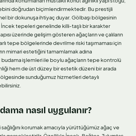
narında konumlanan müstakil konut ağırlıklı yapı stoğu,
ebini doğrudan biçimlendirmektedir. Bu prestijli
onel bir dokunuşa ihtiyaç duyar. Gölbaşı bölgesinin
İncek tepeleri genelinde killi-taşlı bir karakter
apısı üzerinde gelişim gösteren ağaçların ve çalıların
rlı tepe bölgelerinde devrilme riski taşımaması için
rın mimari estetiğini tamamlamak adına
l budama işlemleri ile boylu ağaçların tepe kontrolü
iği hem de üst düzey bir estetik düzeni bir arada
bölgesinde sunduğumuz hizmetleri detaylı
ilirsiniz.
udama nasıl uygulanır?
tki sağlığını korumak amacıyla yürüttüğümüz ağaç ve
la gerçekleştirilir. Özellikle İncek, Bağlıca, Tulumtaş