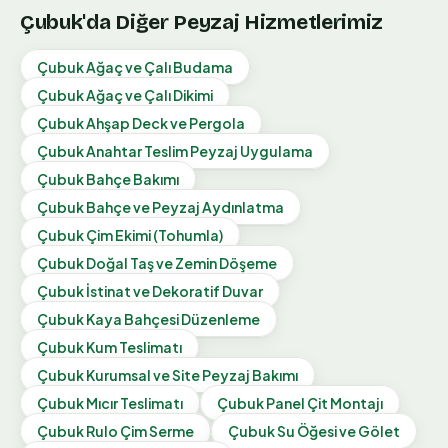
Çubuk
'da Diğer Peyzaj Hizmetlerimiz
Çubuk
Ağaç ve Çalı Budama
Çubuk
Ağaç ve Çalı Dikimi
Çubuk
Ahşap Deck ve Pergola
Çubuk
Anahtar Teslim Peyzaj Uygulama
Çubuk
Bahçe Bakımı
Çubuk
Bahçe ve Peyzaj Aydınlatma
Çubuk
Çim Ekimi (Tohumla)
Çubuk
Doğal Taş ve Zemin Döşeme
Çubuk
İstinat ve Dekoratif Duvar
Çubuk
Kaya Bahçesi Düzenleme
Çubuk
Kum Teslimatı
Çubuk
Kurumsal ve Site Peyzaj Bakımı
Çubuk
Mıcır Teslimatı
Çubuk
Panel Çit Montajı
Çubuk
Rulo Çim Serme
Çubuk
Su Öğesi ve Gölet