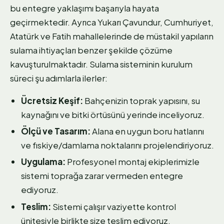
bu entegre yaklaşımı başarıyla hayata
geçirmektedir. Ayrıca Yukarı Çavundur, Cumhuriyet,
Atatürk ve Fatih mahallelerinde de müstakil yapıların
sulama ihtiyaçları benzer şekilde çözüme
kavuşturulmaktadır. Sulama sisteminin kurulum
süreci şu adımlarla ilerler:
Ücretsiz Keşif:
Bahçenizin toprak yapısını, su
kaynağını ve bitki örtüsünü yerinde inceliyoruz.
Ölçü ve Tasarım:
Alana en uygun boru hatlarını
ve fıskiye/damlama noktalarını projelendiriyoruz.
Uygulama:
Profesyonel montaj ekiplerimizle
sistemi toprağa zarar vermeden entegre
ediyoruz.
Teslim:
Sistemi çalışır vaziyette kontrol
ünitesiyle birlikte size teslim ediyoruz.