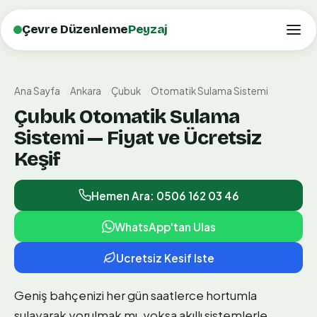
Çevre Düzenleme
Peyzaj
Ana Sayfa
Ankara
Çubuk
Otomatik Sulama Sistemi
Çubuk Otomatik Sulama
Sistemi — Fiyat ve Ücretsiz
Keşif
Hemen Ara: 0506 162 03 46
WhatsApp'tan Ulas
Ucretsiz Kesif Iste
Geniş bahçenizi her gün saatlerce hortumla
sulayarak yorulmak mı, yoksa akıllı sistemlerle