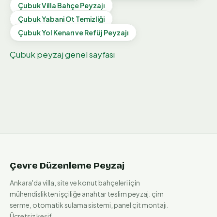
Çubuk
Villa Bahçe Peyzajı
Çubuk
Yabani Ot Temizliği
Çubuk
Yol Kenarı ve Refüj Peyzajı
Çubuk
peyzaj genel sayfası
Çevre Düzenleme Peyzaj
Ankara'da villa, site ve konut bahçeleri için
mühendislikten işçiliğe anahtar teslim peyzaj: çim
serme, otomatik sulama sistemi, panel çit montajı.
Ücretsiz keşif.