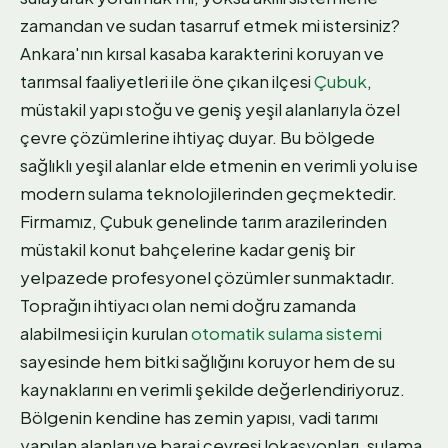
zamandan ve sudan tasarruf etmek mi istersiniz?
Ankara'nın kırsal kasaba karakterini koruyan ve
tarımsal faaliyetleri ile öne çıkan ilçesi
Çubuk
,
müstakil yapı stoğu ve geniş yeşil alanlarıyla özel
çevre çözümlerine ihtiyaç duyar. Bu bölgede
sağlıklı yeşil alanlar elde etmenin en verimli yolu ise
modern sulama teknolojilerinden geçmektedir.
Firmamız, Çubuk genelinde tarım arazilerinden
müstakil konut bahçelerine kadar geniş bir
yelpazede profesyonel çözümler sunmaktadır.
Toprağın ihtiyacı olan nemi doğru zamanda
alabilmesi için kurulan
otomatik sulama sistemi
sayesinde hem bitki sağlığını koruyor hem de su
kaynaklarını en verimli şekilde değerlendiriyoruz.
Bölgenin kendine has zemin yapısı, vadi tarımı
yapılan alanları ve baraj çevresi lokasyonları, sulama