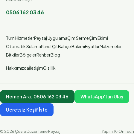
0506 162 03 46
Tüm Hizmetler
Peyzaj Uygulama
Çim Serme
Çim Ekimi
Otomatik Sulama
Panel Çit
Bahçe Bakımı
Fiyatlar
Malzemeler
Bitkiler
Bölgeler
Rehber
Blog
Hakkımızda
İletişim
Gizlilik
Hemen Ara:
0506 162 03 46
WhatsApp'tan Ulaş
Ücretsiz Keşif İste
©
2026
Çevre Düzenleme Peyzaj
Yapım:
K-On Tech