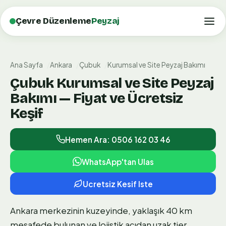
Çevre Düzenleme
Peyzaj
Ana Sayfa
Ankara
Çubuk
Kurumsal ve Site Peyzaj Bakımı
Çubuk Kurumsal ve Site Peyzaj
Bakımı — Fiyat ve Ücretsiz
Keşif
Hemen Ara: 0506 162 03 46
WhatsApp'tan Ulas
Ucretsiz Kesif Iste
Ankara merkezinin kuzeyinde, yaklaşık 40 km
mesafede bulunan ve lojistik açıdan uzak tier