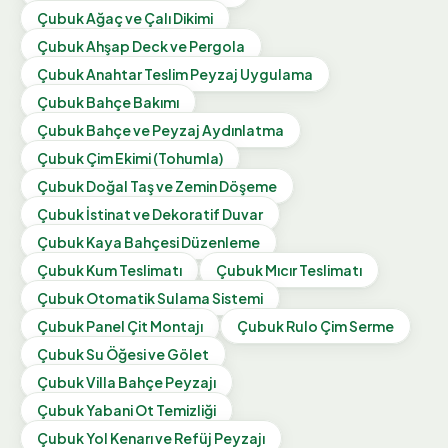
Çubuk
Ağaç ve Çalı Dikimi
Çubuk
Ahşap Deck ve Pergola
Çubuk
Anahtar Teslim Peyzaj Uygulama
Çubuk
Bahçe Bakımı
Çubuk
Bahçe ve Peyzaj Aydınlatma
Çubuk
Çim Ekimi (Tohumla)
Çubuk
Doğal Taş ve Zemin Döşeme
Çubuk
İstinat ve Dekoratif Duvar
Çubuk
Kaya Bahçesi Düzenleme
Çubuk
Kum Teslimatı
Çubuk
Mıcır Teslimatı
Çubuk
Otomatik Sulama Sistemi
Çubuk
Panel Çit Montajı
Çubuk
Rulo Çim Serme
Çubuk
Su Öğesi ve Gölet
Çubuk
Villa Bahçe Peyzajı
Çubuk
Yabani Ot Temizliği
Çubuk
Yol Kenarı ve Refüj Peyzajı