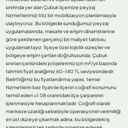
sınıfında yer alan Çubuk ilçemize peyzaj
hizmetlerimizi titiz bir mobilizasyon planlamasıyla
ulaştırıyoruz. Bu bölgede sunduğumuz peyzaj
uygulamalarında, mesafe ve erişim dinamiklerine
göre şekillenen gerçekçi bir maliyet tablosu
uygulamaktayız. İlçeye özel lojistik süreçler ve
bölgeye erişim şartları doğrultusunda, Çubuk
sınırları içerisindeki projelerimiz için m²/yıl bazında
tahmini fiyat aralığımız 60-140 TL seviyesindedir.
Belirttiğimiz bu fiyatlandırma yapısı, temel
hizmetlerin baz fiyatı ile ilçenin coğrafi konumunu
temsil eden ×1.08 oranındaki ilçe çarpanının
işlenmesiyle hesaplanmaktadır. Coğrafi olarak
merkeze uzaklığı sebebiyle operasyonel verimliliği
en üst düzeye çıkarmak adına, bu bölgedeki iş
kalemlerimizi tek seferde organize ederek