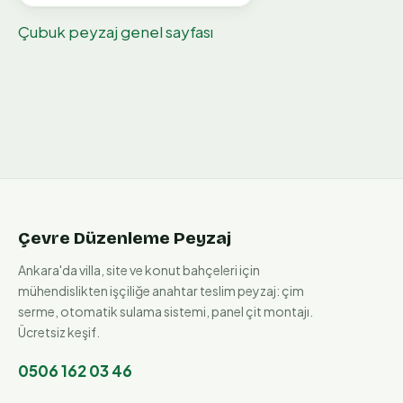
Çubuk
peyzaj genel sayfası
Çevre Düzenleme Peyzaj
Ankara'da villa, site ve konut bahçeleri için
mühendislikten işçiliğe anahtar teslim peyzaj: çim
serme, otomatik sulama sistemi, panel çit montajı.
Ücretsiz keşif.
0506 162 03 46