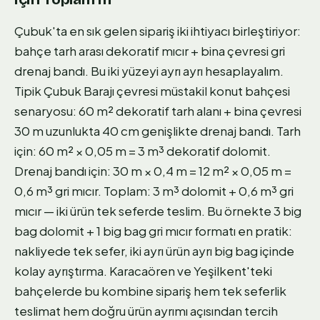
Çubuk'ta en sık gelen sipariş iki ihtiyacı birleştiriyor:
bahçe tarh arası dekoratif mıcır + bina çevresi gri
drenaj bandı. Bu iki yüzeyi ayrı ayrı hesaplayalım.
Tipik Çubuk Barajı çevresi müstakil konut bahçesi
senaryosu: 60 m² dekoratif tarh alanı + bina çevresi
30 m uzunlukta 40 cm genişlikte drenaj bandı. Tarh
için: 60 m² × 0,05 m = 3 m³ dekoratif dolomit.
Drenaj bandı için: 30 m × 0,4 m = 12 m² × 0,05 m =
0,6 m³ gri mıcır. Toplam: 3 m³ dolomit + 0,6 m³ gri
mıcır — iki ürün tek seferde teslim. Bu örnekte 3 big
bag dolomit + 1 big bag gri mıcır formatı en pratik:
nakliyede tek sefer, iki ayrı ürün ayrı big bag içinde
kolay ayrıştırma. Karacaören ve Yeşilkent'teki
bahçelerde bu kombine sipariş hem tek seferlik
teslimat hem doğru ürün ayrımı açısından tercih