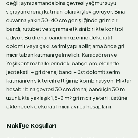
değil; aynı zamanda bina çevresi yağmur suyu
sıçrayan drenaj katmanı olarak işlev görüyor. Bina
duvarına yakın 30–40 cm genişliğinde gri mıcır
bandı, rutubet ve sıçrama etkisini birlikte kontrol
ediyor. Bu drenaj bandının üzerine dekoratif
dolomit veya çakıl serimi yapılabilir; ama önce gri
mıcır taban katmanı gelmelidir. Karacaören ve
Yeşilkent mahallelerindeki bahçe projelerinde
jeotekstil + gri drenaj bandı + üst dolomit serim
katmanı en sık tercih ettiğimiz kombinasyon. Miktar
hesabı: bina çevresi 30 cm drenaj bandı için 30 m
uzunlukta yaklaşık 1,5–2 m³ gri mıcır yeterli; üstüne
eklenecek dekoratif mıcır ayrıca hesaplanır.
Nakliye Koşulları