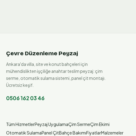
Çevre Düzenleme Peyzaj
Ankara'da villa, site ve konut bahçeleri için
mühendislikten işçiliğe anahtar teslim peyzaj: çim
serme, otomatik sulama sistemi, panel çit montajı.
Ücretsiz keşif.
0506 162 03 46
Tüm Hizmetler
Peyzaj Uygulama
Çim Serme
Çim Ekimi
Otomatik Sulama
Panel Çit
Bahçe Bakımı
Fiyatlar
Malzemeler