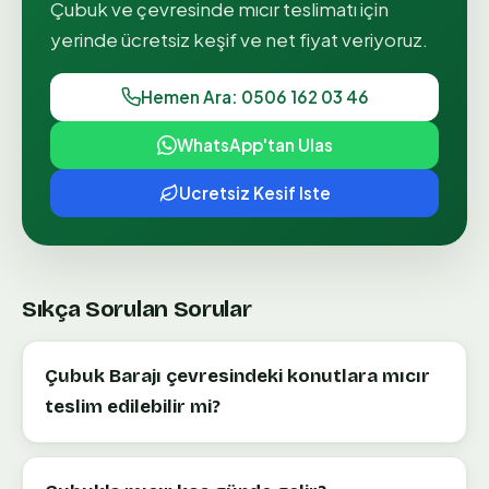
Çubuk
ve çevresinde
mıcır teslimatı
için
yerinde ücretsiz keşif ve net fiyat veriyoruz.
Hemen Ara: 0506 162 03 46
WhatsApp'tan Ulas
Ucretsiz Kesif Iste
Sıkça Sorulan Sorular
Çubuk Barajı çevresindeki konutlara mıcır
teslim edilebilir mi?