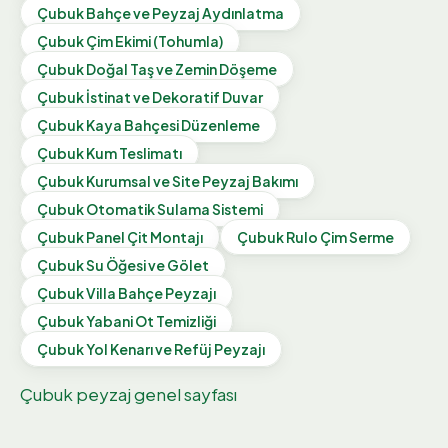
Çubuk
Bahçe ve Peyzaj Aydınlatma
Çubuk
Çim Ekimi (Tohumla)
Çubuk
Doğal Taş ve Zemin Döşeme
Çubuk
İstinat ve Dekoratif Duvar
Çubuk
Kaya Bahçesi Düzenleme
Çubuk
Kum Teslimatı
Çubuk
Kurumsal ve Site Peyzaj Bakımı
Çubuk
Otomatik Sulama Sistemi
Çubuk
Panel Çit Montajı
Çubuk
Rulo Çim Serme
Çubuk
Su Öğesi ve Gölet
Çubuk
Villa Bahçe Peyzajı
Çubuk
Yabani Ot Temizliği
Çubuk
Yol Kenarı ve Refüj Peyzajı
Çubuk
peyzaj genel sayfası