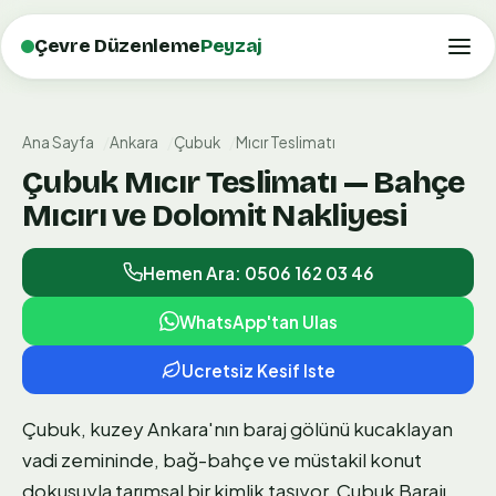
Çevre Düzenleme
Peyzaj
Ana Sayfa
Ankara
Çubuk
Mıcır Teslimatı
Çubuk Mıcır Teslimatı — Bahçe
Mıcırı ve Dolomit Nakliyesi
Hemen Ara: 0506 162 03 46
WhatsApp'tan Ulas
Ucretsiz Kesif Iste
Çubuk, kuzey Ankara'nın baraj gölünü kucaklayan
vadi zemininde, bağ-bahçe ve müstakil konut
dokusuyla tarımsal bir kimlik taşıyor. Çubuk Barajı