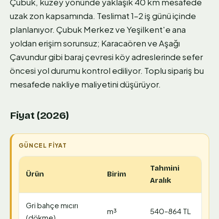
Çubuk, kuzey yönünde yaklaşık 40 km mesafede
uzak zon kapsamında. Teslimat 1–2 iş günü içinde
planlanıyor. Çubuk Merkez ve Yeşilkent'e ana
yoldan erişim sorunsuz; Karacaören ve Aşağı
Çavundur gibi baraj çevresi köy adreslerinde sefer
öncesi yol durumu kontrol ediliyor. Toplu sipariş bu
mesafede nakliye maliyetini düşürüyor.
Fiyat (2026)
Tahmini
Ürün
Birim
Aralık
Gri bahçe mıcırı
m³
540–864 TL
(dökme)