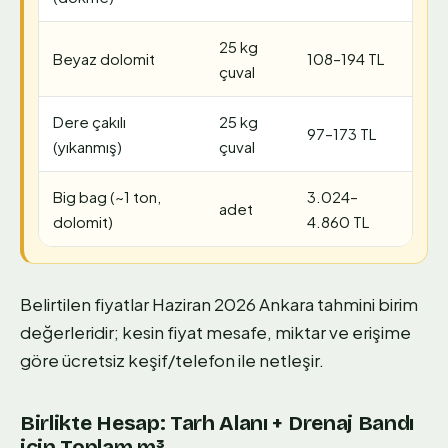
25 kg
Beyaz dolomit
108–194 TL
çuval
Dere çakılı
25 kg
97–173 TL
(yıkanmış)
çuval
Big bag (~1 ton,
3.024–
adet
dolomit)
4.860 TL
Belirtilen fiyatlar Haziran 2026 Ankara tahmini birim
değerleridir; kesin fiyat mesafe, miktar ve erişime
göre ücretsiz keşif/telefon ile netleşir.
Birlikte Hesap: Tarh Alanı + Drenaj Bandı
için Toplam m³