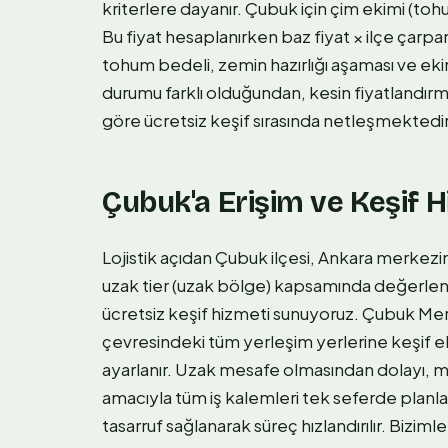
kriterlere dayanır. Çubuk için çim ekimi (toh
Bu fiyat hesaplanırken baz fiyat × ilçe çarpanı
tohum bedeli, zemin hazırlığı aşaması ve ekim
durumu farklı olduğundan, kesin fiyatlandırma
göre ücretsiz keşif sırasında netleşmektedir
Çubuk'a Erişim ve Keşif 
Lojistik açıdan Çubuk ilçesi, Ankara merkez
uzak tier (uzak bölge) kapsamında değerlend
ücretsiz keşif hizmeti sunuyoruz. Çubuk Me
çevresindeki tüm yerleşim yerlerine keşif ek
ayarlanır. Uzak mesafe olmasından dolayı, m
amacıyla tüm iş kalemleri tek seferde pla
tasarruf sağlanarak süreç hızlandırılır. Bizi