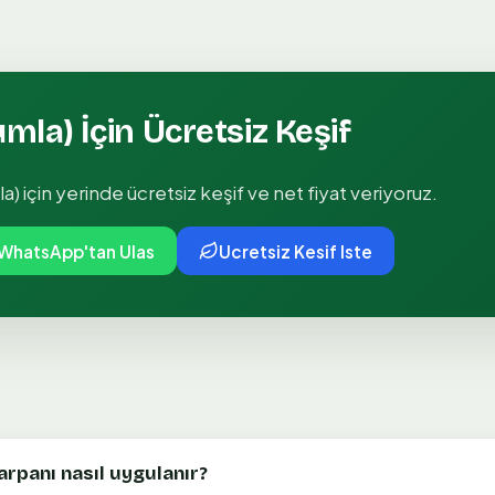
umla)
İçin Ücretsiz Keşif
la)
için yerinde ücretsiz keşif ve net fiyat veriyoruz.
WhatsApp'tan Ulas
Ucretsiz Kesif Iste
çarpanı nasıl uygulanır?