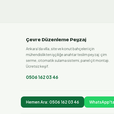
Çevre Düzenleme Peyzaj
Ankara'da villa, site ve konut bahçeleri için
mühendislikten işçiliğe anahtar teslim peyzaj: çim
serme, otomatik sulama sistemi, panel çit montajı.
Ücretsiz keşif.
0506 162 03 46
Hemen Ara:
0506 162 03 46
WhatsApp'ta