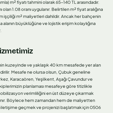
umla) m² fiyatı tahmini olarak 65-140 TL arasındadır.
 olan 1.08 oranı uygulanır. Belirtilen m² fiyat aralığına
 işçiliği m² maliyetleri dahildir. Ancak her bahçenin
 alanın büyüklüğüne ve lojistik erişim kolaylığına
.
Hizmetimiz
inin kuzeyinde ve yaklaşık 40 km mesafede yer alan
irilir. Mesafe ne olursa olsun, Çubuk geneline
rkez, Karacaören, Yeşilkent, Aşağı Çavundur ve
iplerimizin planlaması mesafeye göre titizlikle
obilizasyon verimliliğini en üst düzeye çıkarmak
nlanır. Böylece hem zamandan hem de maliyetten
mle iletişime geçmek ve projenizi başlatmak için 0506