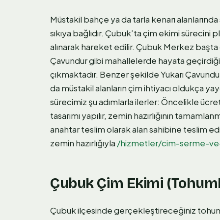
Müstakil bahçe ya da tarla kenarı alanlarında sa
sıkıya bağlıdır. Çubuk’ta çim ekimi sürecini
alınarak hareket edilir. Çubuk Merkez başta
Çavundur gibi mahallelerde hayata geçirdiğ
çıkmaktadır. Benzer şekilde Yukarı Çavundur,
da müstakil alanların çim ihtiyacı oldukça ya
sürecimiz şu adımlarla ilerler: Öncelikle ücret
tasarımı yapılır, zemin hazırlığının tamamla
anahtar teslim olarak alan sahibine teslim ed
zemin hazırlığıyla
/hizmetler/cim-serme-ve
Çubuk Çim Ekimi (Tohumla
Çubuk ilçesinde gerçekleştireceğiniz tohumla