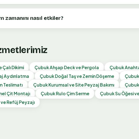
 zamanını nasıl etkiler?
izmetlerimiz
 Çalı Dikimi
Çubuk
Ahşap Deck ve Pergola
Çubuk
Anahta
aj Aydınlatma
Çubuk
Doğal Taş ve Zemin Döşeme
Çubu
 Teslimatı
Çubuk
Kurumsal ve Site Peyzaj Bakımı
Çubu
nel Çit Montajı
Çubuk
Rulo Çim Serme
Çubuk
Su Öğesi v
 ve Refüj Peyzajı