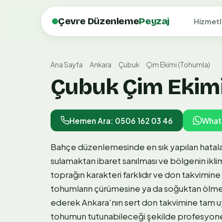
Çevre Düzenleme
Peyzaj
Hizmetl
Ana Sayfa
Ankara
Çubuk
Çim Ekimi (Tohumla)
Çubuk Çim Ekimi 
Hemen Ara: 0506 162 03 46
What
Bahçe düzenlemesinde en sık yapılan hatala
sulamaktan ibaret sanılması ve bölgenin iklim
toprağın karakteri farklıdır ve don takvimi
tohumların çürümesine ya da soğuktan ölmesin
ederek Ankara'nın sert don takvimine tam u
tohumun tutunabileceği şekilde profesyonel