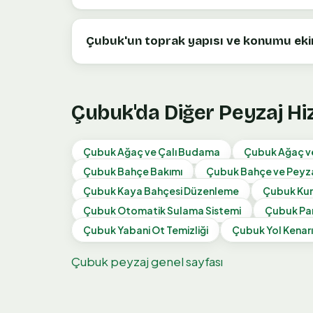
Çubuk'un toprak yapısı ve konumu ekim
Çubuk
'da Diğer Peyzaj H
Çubuk
Ağaç ve Çalı Budama
Çubuk
Ağaç ve
Çubuk
Bahçe Bakımı
Çubuk
Bahçe ve Peyz
Çubuk
Kaya Bahçesi Düzenleme
Çubuk
Kum
Çubuk
Otomatik Sulama Sistemi
Çubuk
Pa
Çubuk
Yabani Ot Temizliği
Çubuk
Yol Kenarı
Çubuk
peyzaj genel sayfası