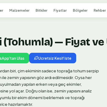
er
Malzemeler
Bitkiler
Fiyatlar
Bölgeler
Rehber
(Tohumla) — Fiyat ve 
sApp'tan Ulas
Ucretsiz Kesif Iste
rdan biri, çim ekiminin sadece toprağa tohum serpip
 ile zemin yapısının göz ardı edilmesidir. Oysa her
ne uyulmadan yapılan erken veya geç ekimler,
e yol açar. Doğru olan ise, zemin yapısını analiz
yumlu bir ekim dönemi belirlemek ve toprağı
ce hazırlamaktır.