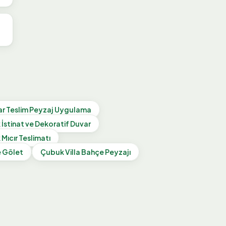
r Teslim Peyzaj Uygulama
k
İstinat ve Dekoratif Duvar
k
Mıcır Teslimatı
e Gölet
Çubuk
Villa Bahçe Peyzajı