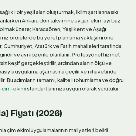
ğlıklı bir yeşil alan oluşturmak, iklim şartlarına sıkı
 planlarken Ankara don takvimine uygun ekim ayı baz
 olmak üzere; Karacaören, Yeşilkent ve Aşağı
imiz projelerde bu yerel planlama yaklaşımı öne
 Cumhuriyet, Atatürk ve Fatih mahalleleri tarafında
ygındır ve aynı özenle planlanır. Profesyonel hizmet
siz keşif gerçekleştirilir, ardından alanın ölçü ve
nmasıyla uygulama aşamasına geçilir ve nihayetinde
ilir. Bu adımların tamamı, kaliteli tohumlama ve doğru
-cim-ekimi
standartlarımıza uygun olarak yürütülür.
) Fiyatı (2026)
 çim ekimi uygulamalarının maliyetleri belirli