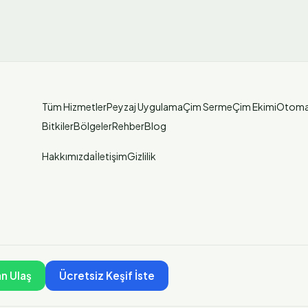
Tüm Hizmetler
Peyzaj Uygulama
Çim Serme
Çim Ekimi
Otoma
Bitkiler
Bölgeler
Rehber
Blog
Hakkımızda
İletişim
Gizlilik
n Ulaş
Ücretsiz Keşif İste