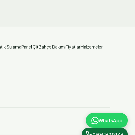
tik Sulama
Panel Çit
Bahçe Bakımı
Fiyatlar
Malzemeler
WhatsApp
0506 162 03 46