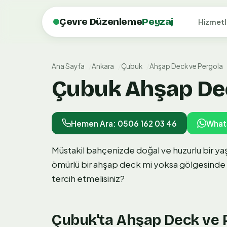
Çevre Düzenleme
Peyzaj
Hizmetl
Ana Sayfa
Ankara
Çubuk
Ahşap Deck ve Pergola
Çubuk Ahşap Deck
Hemen Ara: 0506 162 03 46
What
Müstakil bahçenizde doğal ve huzurlu bir ya
ömürlü bir ahşap deck mi yoksa gölgesinde ke
tercih etmelisiniz?
Çubuk'ta Ahşap Deck ve 