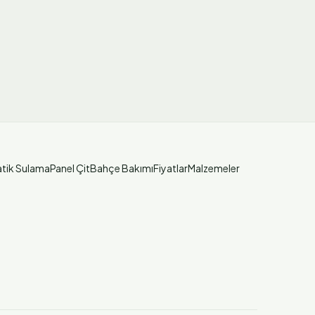
tik Sulama
Panel Çit
Bahçe Bakımı
Fiyatlar
Malzemeler