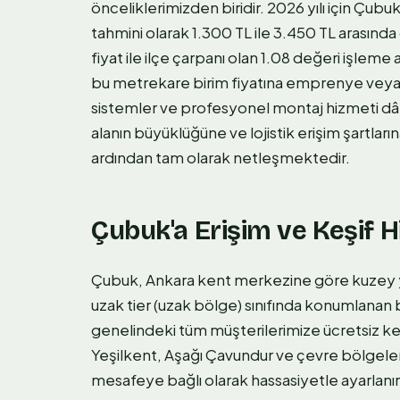
önceliklerimizden biridir. 2026 yılı için Çu
tahmini olarak 1.300 TL ile 3.450 TL arasınd
fiyat ile ilçe çarpanı olan 1.08 değeri işleme a
bu metrekare birim fiyatına emprenye veya
sistemler ve profesyonel montaj hizmeti dâhi
alanın büyüklüğüne ve lojistik erişim şartlar
ardından tam olarak netleşmektedir.
Çubuk'a Erişim ve Keşif 
Çubuk, Ankara kent merkezine göre kuzey y
uzak tier (uzak bölge) sınıfında konumlanan
genelindeki tüm müşterilerimize ücretsiz k
Yeşilkent, Aşağı Çavundur ve çevre bölgele
mesafeye bağlı olarak hassasiyetle ayarlan