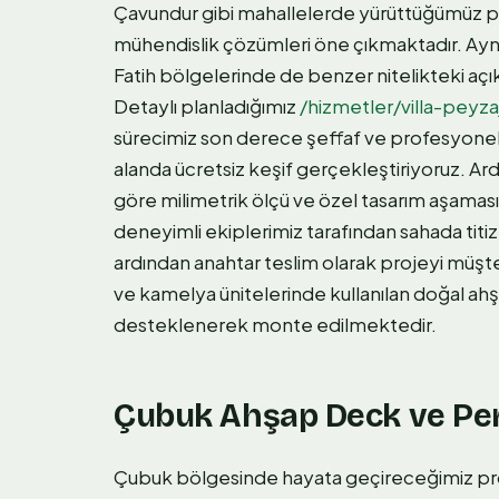
Çavundur gibi mahallelerde yürüttüğümüz pro
mühendislik çözümleri öne çıkmaktadır. Aynı
Fatih bölgelerinde de benzer nitelikteki açık
Detaylı planladığımız
/hizmetler/villa-peyza
sürecimiz son derece şeffaf ve profesyonel ad
alanda ücretsiz keşif gerçekleştiriyoruz. Ar
göre milimetrik ölçü ve özel tasarım aşamas
deneyimli ekiplerimiz tarafından sahada titiz
ardından anahtar teslim olarak projeyi müş
ve kamelya ünitelerinde kullanılan doğal ah
desteklenerek monte edilmektedir.
Çubuk Ahşap Deck ve Perg
Çubuk bölgesinde hayata geçireceğimiz proje