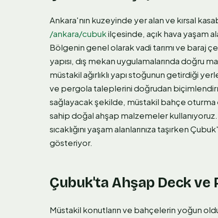
Ankara'nın kuzeyinde yer alan ve kırsal kasab
/ankara/cubuk
ilçesinde, açık hava yaşam al
Bölgenin genel olarak vadi tarımı ve baraj ç
yapısı, dış mekan uygulamalarında doğru mal
müstakil ağırlıklı yapı stoğunun getirdiği ye
ve pergola taleplerini doğrudan biçimlendi
sağlayacak şekilde, müstakil bahçe oturma d
sahip doğal ahşap malzemeler kullanıyoruz
sıcaklığını yaşam alanlarınıza taşırken Çubuk'
gösteriyor.
Çubuk'ta Ahşap Deck ve P
Müstakil konutların ve bahçelerin yoğun ol