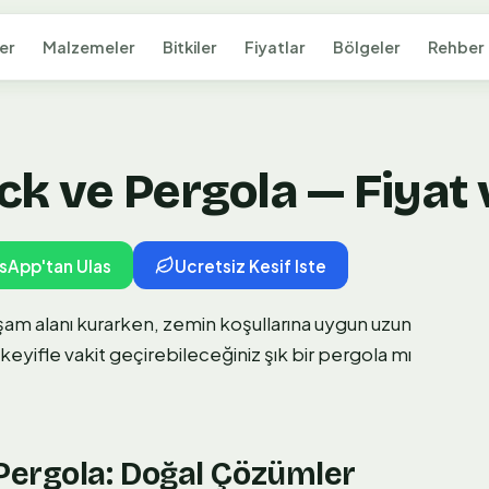
er
Malzemeler
Bitkiler
Fiyatlar
Bölgeler
Rehber
 ve Pergola — Fiyat v
sApp'tan Ulas
Ucretsiz Kesif Iste
şam alanı kurarken, zemin koşullarına uygun uzun
yifle vakit geçirebileceğiniz şık bir pergola mı
Pergola: Doğal Çözümler