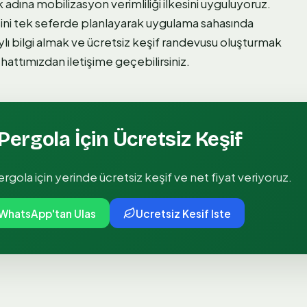
 adına mobilizasyon verimliliği ilkesini uyguluyoruz.
sini tek seferde planlayarak uygulama sahasında
lı bilgi almak ve ücretsiz keşif randevusu oluşturmak
hattımızdan iletişime geçebilirsiniz.
Pergola
İçin Ücretsiz Keşif
ergola
için yerinde ücretsiz keşif ve net fiyat veriyoruz.
WhatsApp'tan Ulas
Ucretsiz Kesif Iste