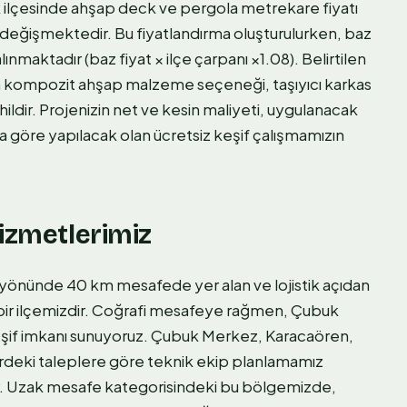
buk ilçesinde ahşap deck ve pergola metrekare fiyatı
a değişmektedir. Bu fiyatlandırma oluşturulurken, baz
lınmaktadır (baz fiyat × ilçe çarpanı ×1.08). Belirtilen
 kompozit ahşap malzeme seçeneği, taşıyıcı karkas
ldir. Projenizin net ve kesin maliyeti, uygulanacak
ına göre yapılacak olan ücretsiz keşif çalışmamızın
Hizmetlerimiz
önünde 40 km mesafede yer alan ve lojistik açıdan
 bir ilçemizdir. Coğrafi mesafeye rağmen, Çubuk
eşif imkanı sunuyoruz. Çubuk Merkez, Karacaören,
rdeki taleplere göre teknik ekip planlamamız
ır. Uzak mesafe kategorisindeki bu bölgemizde,