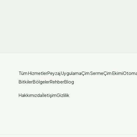
Tüm Hizmetler
Peyzaj Uygulama
Çim Serme
Çim Ekimi
Otoma
Bitkiler
Bölgeler
Rehber
Blog
Hakkımızda
İletişim
Gizlilik