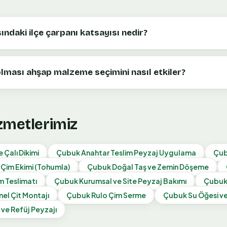
ndaki ilçe çarpanı katsayısı nedir?
olması ahşap malzeme seçimini nasıl etkiler?
izmetlerimiz
 Çalı Dikimi
Çubuk
Anahtar Teslim Peyzaj Uygulama
Çu
Çim Ekimi (Tohumla)
Çubuk
Doğal Taş ve Zemin Döşeme
 Teslimatı
Çubuk
Kurumsal ve Site Peyzaj Bakımı
Çubu
nel Çit Montajı
Çubuk
Rulo Çim Serme
Çubuk
Su Öğesi v
 ve Refüj Peyzajı