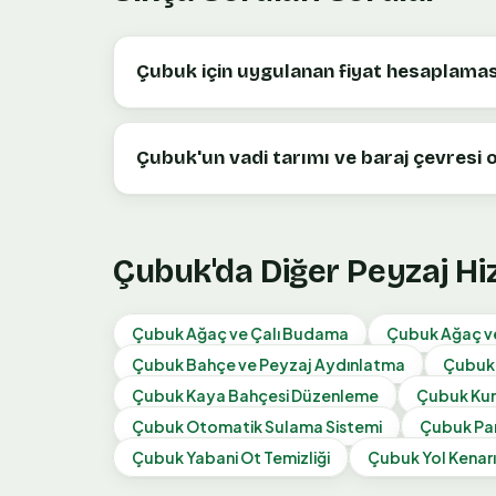
Çubuk için uygulanan fiyat hesaplaması
Çubuk'un vadi tarımı ve baraj çevresi 
Çubuk
'da Diğer Peyzaj H
Çubuk
Ağaç ve Çalı Budama
Çubuk
Ağaç ve
Çubuk
Bahçe ve Peyzaj Aydınlatma
Çubuk
Çubuk
Kaya Bahçesi Düzenleme
Çubuk
Kum
Çubuk
Otomatik Sulama Sistemi
Çubuk
Pa
Çubuk
Yabani Ot Temizliği
Çubuk
Yol Kenarı