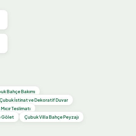
buk
Bahçe Bakımı
Çubuk
İstinat ve Dekoratif Duvar
k
Mıcır Teslimatı
e Gölet
Çubuk
Villa Bahçe Peyzajı