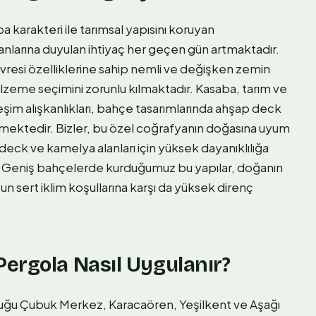
a karakteri ile tarımsal yapısını koruyan
anlarına duyulan ihtiyaç her geçen gün artmaktadır.
evresi özelliklerine sahip nemli ve değişken zemin
zeme seçimini zorunlu kılmaktadır. Kasaba, tarım ve
rleşim alışkanlıkları, bahçe tasarımlarında ahşap deck
rmektedir. Bizler, bu özel coğrafyanın doğasına uyum
eck ve kamelya alanları için yüksek dayanıklılığa
. Geniş bahçelerde kurduğumuz bu yapılar, doğanın
un sert iklim koşullarına karşı da yüksek direnç
ergola Nasıl Uygulanır?
duğu Çubuk Merkez, Karacaören, Yeşilkent ve Aşağı