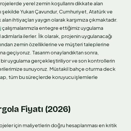
jelerde yerel zemin koşullarını dikkate alan
 şekilde Yukarı Çavundur, Cumhuriyet, Atatürk ve
 alan ihtiyaçları yaygın olarak karşımıza çıkmaktadır.
j
çalışmalarımızla entegre ettiğimiz uygulama
ımlarla ilerler. İlk olarak, projenin uygulanacağı
dından zemin özelliklerine ve müşteri taleplerine
ına geçiyoruz. Tasarım onaylandıktan sonra,
 bir uygulama gerçekleştiriliyor ve son kontrollerin
terilerimize sunuyoruz. Müstakil bahçe oturma deck
şap, tüm bu süreçlerde koruyucu işlemlerle
ola Fiyatı (2026)
ler için maliyetlerin doğru hesaplanması en kritik