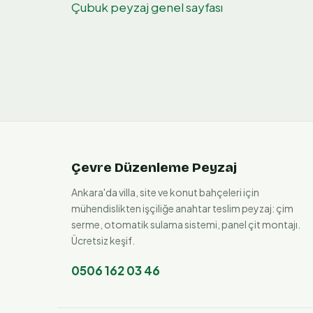
Çubuk
peyzaj genel sayfası
Çevre Düzenleme Peyzaj
Ankara'da villa, site ve konut bahçeleri için
mühendislikten işçiliğe anahtar teslim peyzaj: çim
serme, otomatik sulama sistemi, panel çit montajı.
Ücretsiz keşif.
0506 162 03 46