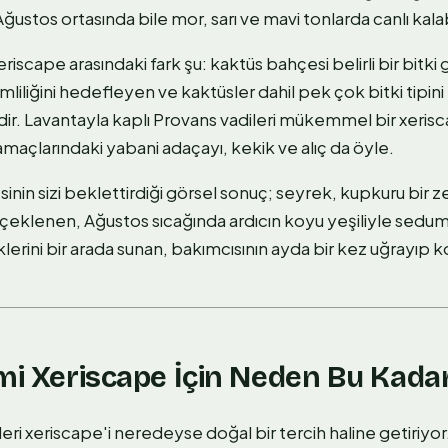
stos ortasında bile mor, sarı ve mavi tonlarda canlı kalab
riscape arasındaki fark şu: kaktüs bahçesi belirli bir bitki
imliliğini hedefleyen ve kaktüsler dahil pek çok bitki tipin
idir. Lavantayla kaplı Provans vadileri mükemmel bir xeris
maçlarındaki yabani adaçayı, kekik ve alıç da öyle.
inin sizi beklettirdiği görsel sonuç; seyrek, kupkuru bir z
çeklenen, Ağustos sıcağında ardıcın koyu yeşiliyle sedum'
lerini bir arada sunan, bakımcısının ayda bir kez uğrayıp ko
mi Xeriscape İçin Neden Bu Kadar
leri xeriscape'i neredeyse doğal bir tercih haline getiriyor. 