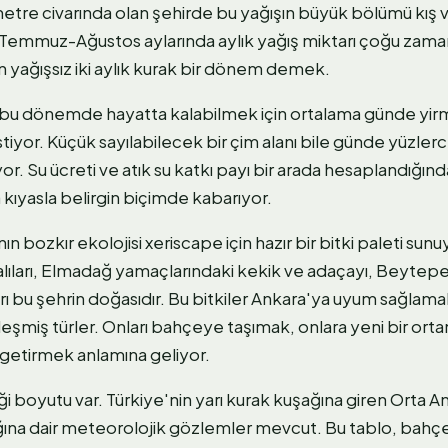
metre civarında olan şehirde bu yağışın büyük bölümü kış v
 Temmuz-Ağustos aylarında aylık yağış miktarı çoğu zama
ilen yağışsız iki aylık kurak bir dönem demek.
bu dönemde hayatta kalabilmek için ortalama günde yirmi b
tiyor. Küçük sayılabilecek bir çim alanı bile günde yüzlerce
r. Su ücreti ve atık su katkı payı bir arada hesaplandığın
a kıyasla belirgin biçimde kabarıyor.
n bozkır ekolojisi xeriscape için hazır bir bitki paleti sunuy
lıları, Elmadağ yamaçlarındaki kekik ve adaçayı, Beytep
rı bu şehrin doğasıdır. Bu bitkiler Ankara'ya uyum sağlam
eşmiş türler. Onları bahçeye taşımak, onlara yeni bir o
 getirmek anlamına geliyor.
liği boyutu var. Türkiye'nin yarı kurak kuşağına giren Orta 
tığına dair meteorolojik gözlemler mevcut. Bu tablo, bahç