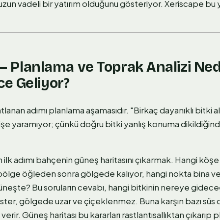
 uzun vadeli bir yatırım olduğunu gösteriyor. Xeriscape bu y
e — Planlama ve Toprak Analizi Ne
e Geliyor?
atlanan adımı planlama aşamasıdır. "Birkaç dayanıklı bitki a
şe yaramıyor; çünkü doğru bitki yanlış konuma dikildiğinde
 ilk adımı bahçenin güneş haritasını çıkarmak. Hangi köş
 bölge öğleden sonra gölgede kalıyor, hangi nokta bina v
eşte? Bu soruların cevabı, hangi bitkinin nereye gideceği
ster, gölgede uzar ve çiçeklenmez. Buna karşın bazı süs o
erir. Güneş haritası bu kararları rastlantısallıktan çıkarıp