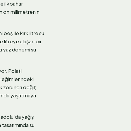
e ilkbahar
n on milimetrenin
eş ile kırk litre su
 litreye ulaşan bir
da yaz dönemi su
or. Polatlı
e eğimlerindeki
ak zorunda değil;
rtamda yaşatmaya
Anadolu'da yağış
e tasarımında su