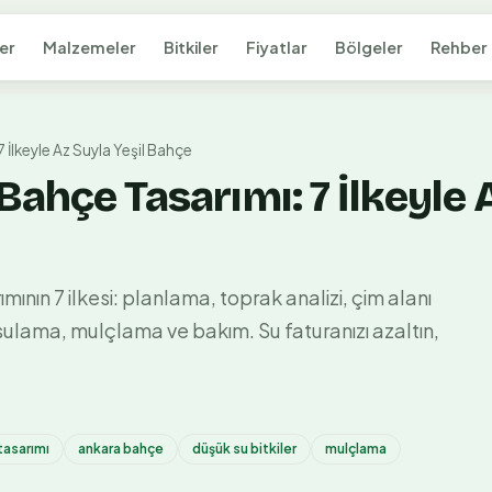
er
Malzemeler
Bitkiler
Fiyatlar
Bölgeler
Rehber
 İlkeyle Az Suyla Yeşil Bahçe
Bahçe Tasarımı: 7 İlkeyle 
nın 7 ilkesi: planlama, toprak analizi, çim alanı
sulama, mulçlama ve bakım. Su faturanızı azaltın,
tasarımı
ankara bahçe
düşük su bitkiler
mulçlama