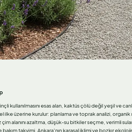
ap
nçli kullanılmasını esas alan, kaktüs çölü değil yeşil ve can
el ilke üzerine kurulur: planlama ve toprak analizi, organ
z çim alanını azaltma, düşük-su bitkiler seçme, verimli sul
bakım takvimi. Ankara'nın karasal iklimi ve bozkır ekolojis