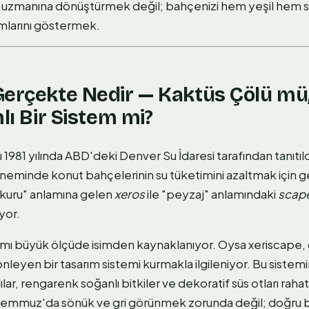
k uzmanına dönüştürmek değil; bahçenizi hem yeşil hem sü
mlarını göstermek.
Gerçekte Nedir — Kaktüs Çölü mü
nlı Bir Sistem mi?
1981 yılında ABD'deki Denver Su İdaresi tarafından tanıtıl
neminde konut bahçelerinin su tüketimini azaltmak için gel
"kuru" anlamına gelen
xeros
ile "peyzaj" anlamındaki
scap
yor.
ımı büyük ölçüde isimden kaynaklanıyor. Oysa xeriscape, 
 önleyen bir tasarım sistemi kurmakla ilgileniyor. Bu sistemi
alılar, rengarenk soğanlı bitkiler ve dekoratif süs otları raha
emmuz'da sönük ve gri görünmek zorunda değil; doğru bit