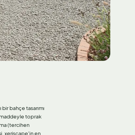
lı bir bahçe tasarımı
ik maddeyle toprak
ama (tercihen
i, xeriscape'in en