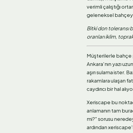
verimli çalıştığı or
geleneksel bahçeye 
Bitki don toleransı 
oranları iklim, topr
Müşterilerle bahçe 
Ankara'nın yazı uzu
aşırı sulama ister.
rakamlara ulaşan fa
caydırıcı bir hal alıyo
Xeriscape bu noktad
anlamanın tam burad
mi?" sorusu neredey
ardından xeriscape'i