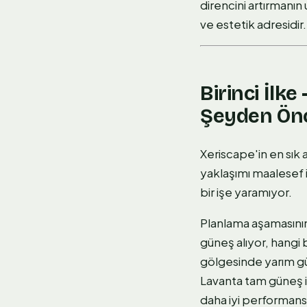
direncini artırmanın
ve estetik adresidir.
Birinci İlk
Şeyden Önc
Xeriscape'in en sık 
yaklaşımı maalesef i
bir işe yaramıyor.
Planlama aşamasının
güneş alıyor, hangi
gölgesinde yarım gün
Lavanta tam güneş i
daha iyi performans v