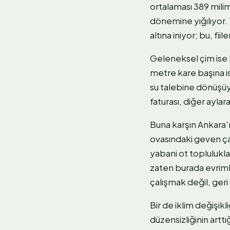
ortalaması 389 mili
dönemine yığılıyor.
altına iniyor; bu, fi
Geleneksel çim ise 
metre kare başına is
su talebine dönüşüyo
faturası, diğer aylar
Buna karşın Ankara'nı
ovasındaki geven ça
yabani ot toplulukla
zaten burada evriml
çalışmak değil, geri
Bir de iklim değişik
düzensizliğinin art