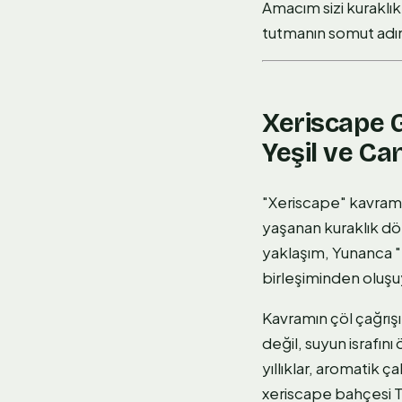
Amacım sizi kuraklı
tutmanın somut adı
Xeriscape 
Yeşil ve Ca
"Xeriscape" kavramı 
yaşanan kuraklık dö
yaklaşım, Yunanca 
birleşiminden oluşu
Kavramın çöl çağrış
değil, suyun israfını
yıllıklar, aromatik ç
xeriscape bahçesi T