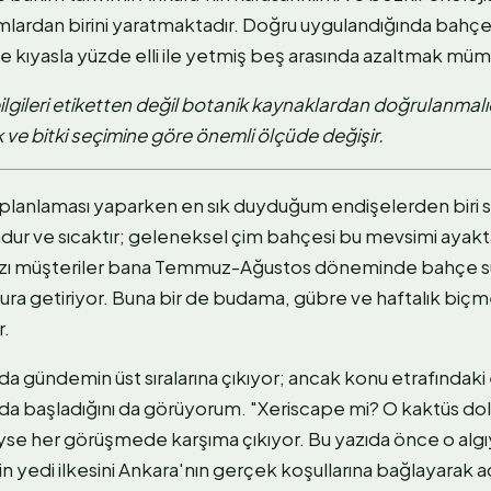
tamlardan birini yaratmaktadır. Doğru uygulandığında bahçe
kıyasla yüzde elli ile yetmiş beş arasında azaltmak mü
bilgileri etiketten değil botanik kaynaklardan doğrulanmalıd
ak ve bitki seçimine göre önemli ölçüde değişir.
planlaması yaparken en sık duyduğum endişelerden biri su
ndur ve sıcaktır; geleneksel çim bahçesi bu mevsimi ayakt
 Bazı müşteriler bana Temmuz-Ağustos döneminde bahçe sul
tura getiriyor. Buna bir de budama, gübre ve haftalık biç
r.
a gündemin üst sıralarına çıkıyor; ancak konu etrafındaki 
a başladığını da görüyorum. "Xeriscape mi? O kaktüs dol
se her görüşmede karşıma çıkıyor. Bu yazıda önce o alg
n yedi ilkesini Ankara'nın gerçek koşullarına bağlayarak 