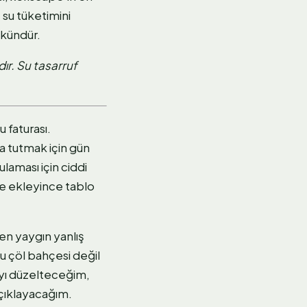
 su tüketimini
mkündür.
ır. Su tasarruf
 faturası.
a tutmak için gün
aması için ciddi
me ekleyince tablo
en yaygın yanlış
u çöl bahçesi değil
ıyı düzelteceğim,
açıklayacağım.