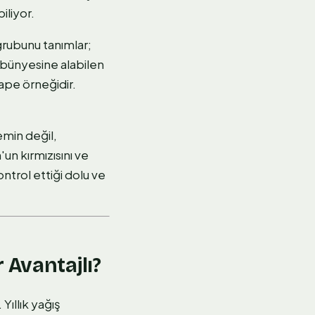
iliyor.
 grubunu tanımlar;
i bünyesine alabilen
cape örneğidir.
emin değil,
un kırmızısını ve
ntrol ettiği dolu ve
 Avantajlı?
Yıllık yağış