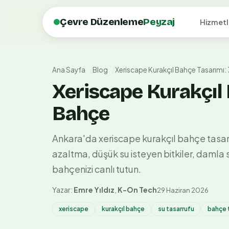
Çevre Düzenleme
Peyzaj
Hizmetl
Ana Sayfa
Blog
Xeriscape Kurakçıl Bahçe Tasarımı: 7
Xeriscape Kurakçıl 
Bahçe
Ankara'da xeriscape kurakçıl bahçe tasarımı
azaltma, düşük su isteyen bitkiler, damla 
bahçenizi canlı tutun.
Yazar:
Emre Yıldız
,
K-On Tech
29 Haziran 2026
xeriscape
kurakçıl bahçe
su tasarrufu
bahçe 