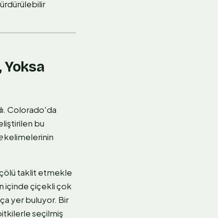
rdürülebilir
, Yoksa
dı. Colorado'da
iştirilen bu
e
kelimelerinin
çölü taklit etmekle
n içinde çiçekli çok
tça yer buluyor. Bir
kilerle seçilmiş