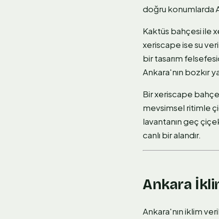
doğru konumlarda Ağu
Kaktüs bahçesi ile xe
xeriscape ise su ver
bir tasarım felsefes
Ankara'nın bozkır ya
Bir xeriscape bahçes
mevsimsel ritimle çi
lavantanın geç çiçek
canlı bir alandır.
Ankara İkli
Ankara'nın iklim veri