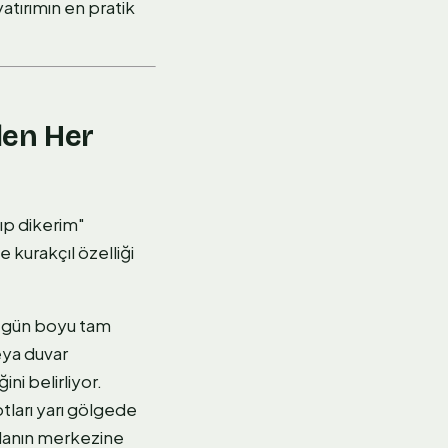
atırımın en pratik
den Her
lıp dikerim"
 kurakçıl özelliği
e gün boyu tam
eya duvar
ni belirliyor.
tları yarı gölgede
 planın merkezine