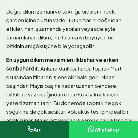
Doğru dikim zamanı ve tekniği, bitkilerin rock
garden içinde uzun vadeli tutunmasını doğrudan
etkiler. Yanlış zamanda yapılan veya aceleyle
tamamlanan dikim, haftalarca iyi büyüyen bir
bitkinin ani çöküşüne bile yol açabilir.
En uygun dikim mevsimleri ilkbahar ve erken
sonbahardır.
Ankara'da ilkbaharda toprak Mart
ortasından itibaren işlenebilir hale gelir. Nisan
başından Mayıs başına kadar uzanan pencere,
bitkilere yaz sıcağından önce kök salmaları için
yeterli zaman tanır. Bu dönemde toprak ne çok
soğuk ne de çok sıcaktır; kök aktivitesi için ideal bir
aralık sunar. Mayıs ortasından itibaren sıcaklıklar hızla
yükselir ve taze dikilen bitkiler ciddi su stresi
Ara
WhatsApp
yaşayabilir.