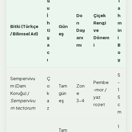
S
T
u
a
İ
Do
Çiçek
h
h
n
Rengi
m
Bitki (Türkçe
Gün
ti
Day
ve
in
/ Bilimsel Ad)
eş
y
anı
Dönem
i
a
mı
i
B
c
o
ı
y
5
Sempervivu
Ç
Pembe
-
m (Dam
o
Tam
Zon
-mor /
1
Koruğu) /
k
gün
e
yaz
5
Sempervivu
a
eş
3-4
rozet
c
m tectorum
z
m
1
Tam