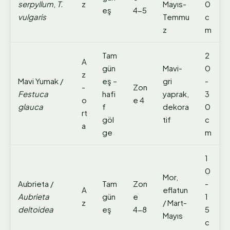
serpyllum
,
T.
z
Mayıs-
0
eş
4-5
vulgaris
Temmu
c
z
m
Tam
2
A
gün
Mavi-
0
z
Mavi Yumak /
eş –
gri
-
-
Zon
Festuca
hafi
yaprak,
3
o
e 4
glauca
f
dekora
0
rt
göl
tif
c
a
ge
m
1
0
Mor,
Aubrieta /
Tam
Zon
-
A
eflatun
Aubrieta
gün
e
1
z
/ Mart-
deltoidea
eş
4-8
5
Mayıs
c