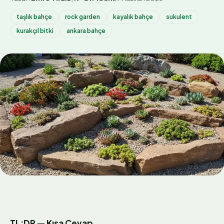
taşlık bahçe
rock garden
kayalık bahçe
sukulent
kurakçıl bitki
ankara bahçe
TL;DR — Kısa Cevap