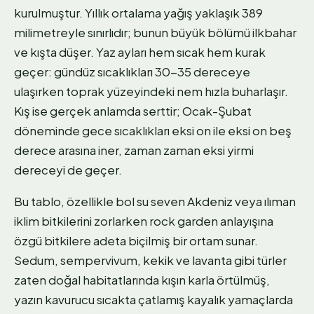
kurulmuştur. Yıllık ortalama yağış yaklaşık 389
milimetreyle sınırlıdır; bunun büyük bölümü ilkbahar
ve kışta düşer. Yaz ayları hem sıcak hem kurak
geçer: gündüz sıcaklıkları 30-35 dereceye
ulaşırken toprak yüzeyindeki nem hızla buharlaşır.
Kış ise gerçek anlamda serttir; Ocak-Şubat
döneminde gece sıcaklıkları eksi on ile eksi on beş
derece arasına iner, zaman zaman eksi yirmi
dereceyi de geçer.
Bu tablo, özellikle bol su seven Akdeniz veya ılıman
iklim bitkilerini zorlarken rock garden anlayışına
özgü bitkilere adeta biçilmiş bir ortam sunar.
Sedum, sempervivum, kekik ve lavanta gibi türler
zaten doğal habitatlarında kışın karla örtülmüş,
yazın kavurucu sıcakta çatlamış kayalık yamaçlarda