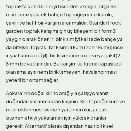
toprakta kendini en iyi hisseder. Zengin, organik
maddece yüksek bahçe toprağı yerine kumlu,
çakıllı ve hafif bir karışım aranmalıdır. Standart rock
garden toprak karışımı için üç bileşenli bir formül
yaygın olarak önerilir: bir kısım iyi kalitede bahçe ya
da bitkisel toprak, bir kısım iri kum (nehir kumu; ince
inşaat kumu değil), bir kısım ince mıcır veya çakıl (2-
8 mm boyutlarında). Bu karışım su tutma kapasitesi
olan ama aşırı nem biriktirmeyen, havalandırması
yeterli bir ortam sağlar.
Ankara'nın doğal killi toprağıyla çalışıyorsanız
doğrudan kullanmaktan kaçının. Killi toprağa kum ve
mıcır eklenmesi kısmen yardımcı olur; ancak
istenen etkiyi yakalamak için yüksek oranlar
gerekir. Alternatif olarak dışarıdan hazır bitkisel