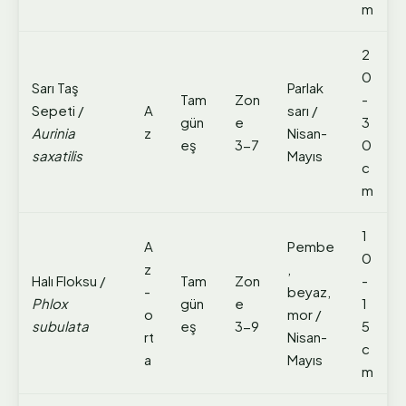
m
2
0
Sarı Taş
Parlak
Tam
Zon
-
Sepeti /
A
sarı /
gün
e
3
Aurinia
z
Nisan-
eş
3-7
0
saxatilis
Mayıs
c
m
1
A
Pembe
0
z
,
Halı Floksu /
Tam
Zon
-
-
beyaz,
Phlox
gün
e
1
o
mor /
subulata
eş
3-9
5
rt
Nisan-
c
a
Mayıs
m