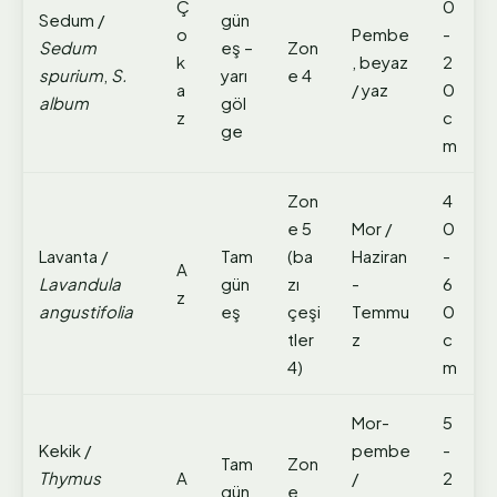
Ç
0
Sedum /
gün
o
Pembe
-
Sedum
eş –
Zon
k
, beyaz
2
spurium
,
S.
yarı
e 4
a
/ yaz
0
album
göl
z
c
ge
m
Zon
4
e 5
Mor /
0
Lavanta /
Tam
(ba
Haziran
-
A
Lavandula
gün
zı
-
6
z
angustifolia
eş
çeşi
Temmu
0
tler
z
c
4)
m
Mor-
5
Kekik /
pembe
-
Tam
Zon
Thymus
A
/
2
gün
e