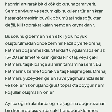
hacmini artırarak bitki kök dokusuna zarar verir.
Sempervivum ve sedum gibi sukulent türlerin kışın
hasar görmesinin büyük bölümü aslında soğuktan
değil, killi toprakta kalan nemden kaynaklanır.
Bu sorunu gidermenin en etkili yolu höyük
oluşturulmadan önce zeminin kazılıp yerle drenaj
katmanı döşenmesidir. Standart uygulamada en az
15-20 santimetre kalınlığında kırık taş veya çakıl
katmanı, taşlık bahçe alanının tamamına serilir. Bu
katmanın üzerine toprak ve taş karışımı gelir. Drenaj
katmanı, yüzeyden gelen su ve yağmuru hızla iletir
ve köklerin konuşlandığı üst toprakta doygun nem
koşulları oluşmasını önler.
Ayrıca eğimli alanlarda eğim aşağısına doğru uzanan
bir drenaj borusu ya da çakıl hendeği eklenmesi,