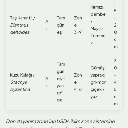
1
Kırmızı,
5
pembe
Taş Karanfil /
Tam
Zon
-
A
/
Dianthus
gün
e
2
z
Mayıs-
deltoides
eş
3-9
0
Temmu
c
z
m
3
Tam
Gümüşi
0
gün
Kuzu Kulağı /
Zon
yaprak;
-
A
eş –
Stachys
e
gri-mor
4
z
yarı
byzantina
4-8
çiçek /
5
göl
yaz
c
ge
m
Don dayanım zone'ları USDA iklim zone sistemine