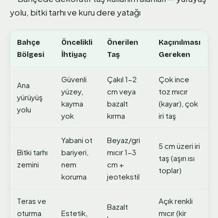
Bahçe
Öncelikli
Önerilen
Kaçınılması
Bölgesi
İhtiyaç
Taş
Gereken
Güvenli
Çakıl 1-2
Çok ince
Ana
yüzey,
cm veya
toz mıcır
yürüyüş
kayma
bazalt
(kayar), çok
yolu
yok
kırma
iri taş
Yabani ot
Beyaz/gri
5 cm üzeri iri
Bitki tarhı
bariyeri,
mıcır 1-3
taş (aşırı ısı
zemini
nem
cm +
toplar)
koruma
jeotekstil
Teras ve
Açık renkli
Bazalt
oturma
Estetik,
mıcır (kir