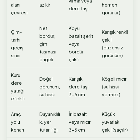
kırma veya
alanı
az kir
hemen
dere taşı
çevresi
görünür)
Net
Koyu
Çim-
Karışık renkli
bordür,
bazalt şerit
tarhı
çakıl
çim
veya
geçiş
(düzensiz
taşması
bordür
sınırı
görünüm)
engeli
çakılı
Kuru
Doğal
Karışık
Köşeli mıcır
dere
görünüm,
dere taşı
(su hissi
yatağı
su hissi
3-6 cm
vermez)
efekti
Araç
Dayanıklılı
İri bazalt
Küçük
yolu
k, yer
veya mıcır
yuvarlak
kenarı
tutarlılığı
3-5 cm
çakıl (saçılır)