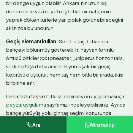
bir denge uygun olabilir. Ankara'nın uzun kış
döneminde yüzde yetmiş bitkili bir bahçenin
yaprak döken türlerle yarı çıplak görünebileceğini
aklınızda bulundurun.
Geçiş elemanı kullan.
Sert bir taş-bitki sınırı
bahçeyi bölünmüş gösterebilir. Yayvan formlu
örtücü bitkiler (cotoneaster, juniperus horizontalis,
sedum) taşla bitki arasında yumuşak bir geçiş
köprüsü oluşturur; hem taş hem bitki bir arada, ikisi
birbirine erir.
Daha fazla taş ve bitki kombinasyon uygulaması için
peyzaj uygulama
sayfamızı inceleyebilirsiniz. Ayrıca
bahçe yürüyüş yolu için taş seçimi konusunda
kapsamlı bir karşılaştırma
bahçe yürüyüş yolu için
Ara
WhatsApp
hangi taş
yazımızda yer almaktadır.