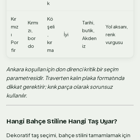
k
Kır
Kö
Kırmı
Tarihi,
mız
şeli
Yol aksanı,
zı,
butik,
ı
,
İyi
renk
bor
Akden
Por
kır
vurgusu
do
iz
fir
ma
Ankara koşulları için don direnci kritik bir seçim
parametresidir. Traverten kalın plaka formatında
dikkat gerektirir; kırık parça olarak sorunsuz
kullanılır.
Hangi Bahçe Stiline Hangi Taş Uyar?
Dekoratif taş seçimi, bahçe stilini tamamlamak için