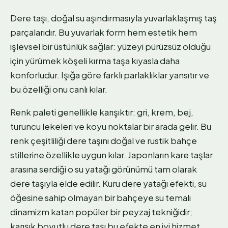
Dere taşı, doğal su aşındırmasıyla yuvarlaklaşmış taş
parçalarıdır. Bu yuvarlak form hem estetik hem
işlevsel bir üstünlük sağlar: yüzeyi pürüzsüz olduğu
için yürümek köşeli kırma taşa kıyasla daha
konforludur. Işığa göre farklı parlaklıklar yansıtır ve
bu özelliği onu canlı kılar.
Renk paleti genellikle karışıktır: gri, krem, bej,
turuncu lekeleri ve koyu noktalar bir arada gelir. Bu
renk çeşitliliği dere taşını doğal ve rustik bahçe
stillerine özellikle uygun kılar. Japonların kare taşlar
arasına serdiği o su yatağı görünümü tam olarak
dere taşıyla elde edilir. Kuru dere yatağı efekti, su
öğesine sahip olmayan bir bahçeye su temalı
dinamizm katan popüler bir peyzaj tekniğidir;
karışık boyutlu dere taşı bu efekte en iyi hizmet