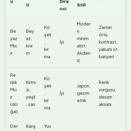
ü
Dire
ti
Stili
nci
Moder
Kö
Zemin
Be
Bey
n
şeli
örtü,
yaz
az,
minim
,
İyi
kontrast,
Mıc
kre
alist,
kır
yabani ot
ır
m
Akden
ma
bariyeri
iz
Re
Kö
nkli
Kırmı
Renk
şeli
Japon,
Mıc
zı,
vurgusu,
,
İyi
geom
ır
yeşil
desen
kır
etrik
(do
, sarı
aksanı
ma
ğal)
Der
Karış
Yuv