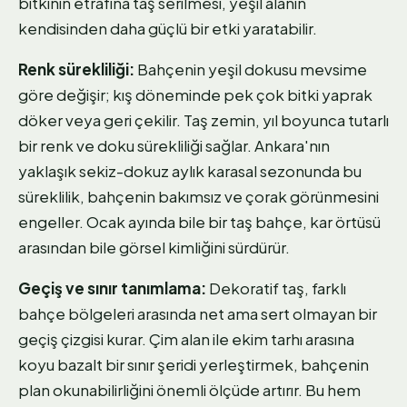
bitkinin etrafına taş serilmesi, yeşil alanın
kendisinden daha güçlü bir etki yaratabilir.
Renk sürekliliği:
Bahçenin yeşil dokusu mevsime
göre değişir; kış döneminde pek çok bitki yaprak
döker veya geri çekilir. Taş zemin, yıl boyunca tutarlı
bir renk ve doku sürekliliği sağlar. Ankara'nın
yaklaşık sekiz-dokuz aylık karasal sezonunda bu
süreklilik, bahçenin bakımsız ve çorak görünmesini
engeller. Ocak ayında bile bir taş bahçe, kar örtüsü
arasından bile görsel kimliğini sürdürür.
Geçiş ve sınır tanımlama:
Dekoratif taş, farklı
bahçe bölgeleri arasında net ama sert olmayan bir
geçiş çizgisi kurar. Çim alan ile ekim tarhı arasına
koyu bazalt bir sınır şeridi yerleştirmek, bahçenin
plan okunabilirliğini önemli ölçüde artırır. Bu hem