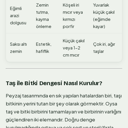
Zemin
Köşeli iri
Yuvarlak
Eğimli
tutma,
mıcır veya
küçük çakıl
arazi
kayma
kırmızı
(eğimde
dolgusu
önleme
porfir
kayar)
Küçük çakıl
Saksı altı
Estetik,
Çok iri, ağır
veya 1-2
zemin
hafiflik
taşlar
cm mıcır
Taş ile Bitki Dengesi Nasıl Kurulur?
Peyzaj tasarımında en sık yapılan hatalardan biri, taşı
bitkinin yerini tutan bir şey olarak görmektir. Oysa
taş ve bitki birbirini tamamlayan ve birbirinin varlığını
güçlendiren iki elemandır. Doğru denge
kurulmadığında ortaya ya çok sert ve steril (fazla