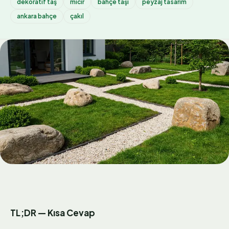
dekoratif taş
mıcır
bahçe taşı
peyzaj tasarım
ankara bahçe
çakıl
TL;DR — Kısa Cevap