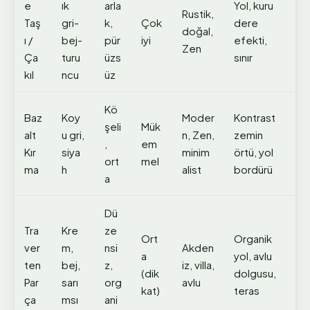
e
ık
arla
Yol, kuru
Rustik,
Taş
gri-
k,
Çok
dere
doğal,
ı /
bej-
pür
iyi
efekti,
Zen
Ça
turu
üzs
sınır
kıl
ncu
üz
Kö
Baz
Koy
Moder
Kontrast
şeli
Mük
alt
u gri,
n, Zen,
zemin
,
em
Kır
siya
minim
örtü, yol
ort
mel
ma
h
alist
bordürü
a
Dü
Tra
Kre
ze
Ort
Organik
ver
m,
nsi
Akden
a
yol, avlu
ten
bej,
z,
iz, villa,
(dik
dolgusu,
Par
sarı
org
avlu
kat)
teras
ça
msı
ani