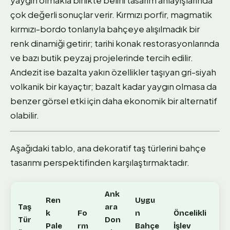
yaygın olmakla birlikte belirli tasarım anlayışlarında
çok değerli sonuçlar verir. Kırmızı porfir, magmatik
kırmızı-bordo tonlarıyla bahçeye alışılmadık bir
renk dinamiği getirir; tarihi konak restorasyonlarında
ve bazı butik peyzaj projelerinde tercih edilir.
Andezit ise bazalta yakın özellikler taşıyan gri-siyah
volkanik bir kayaçtır; bazalt kadar yaygın olmasa da
benzer görsel etki için daha ekonomik bir alternatif
olabilir.
Aşağıdaki tablo, ana dekoratif taş türlerini bahçe
tasarımı perspektifinden karşılaştırmaktadır.
Ank
Ren
Uygu
Taş
ara
k
Fo
n
Öncelikli
Tür
Don
Pale
rm
Bahçe
İşlev