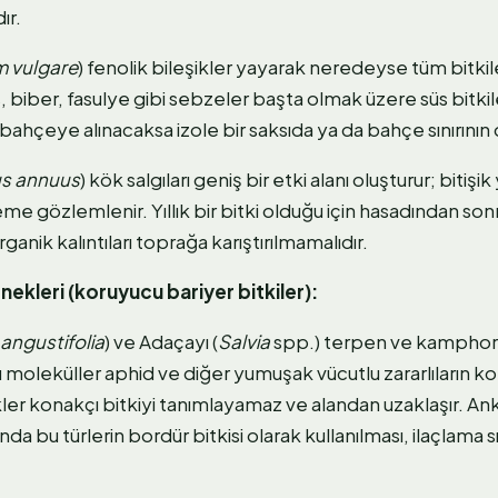
ır.
m vulgare
) fenolik bileşikler yayarak neredeyse tüm bitki
 biber, fasulye gibi sebzeler başta olmak üzere süs bitki
 bahçeye alınacaksa izole bir saksıda ya da bahçe sınırının d
us annuus
) kök salgıları geniş bir etki alanı oluşturur; bitiş
me gözlemlenir. Yıllık bir bitki olduğu için hasadından sonr
anik kalıntıları toprağa karıştırılmamalıdır.
rnekleri (koruyucu bariyer bitkiler):
angustifolia
) ve Adaçayı (
Salvia
spp.) terpen ve kamphor 
 Bu moleküller aphid ve diğer yumuşak vücutlu zararlıların k
ler konakçı bitkiyi tanımlayamaz ve alandan uzaklaşır. An
da bu türlerin bordür bitkisi olarak kullanılması, ilaçlama sı