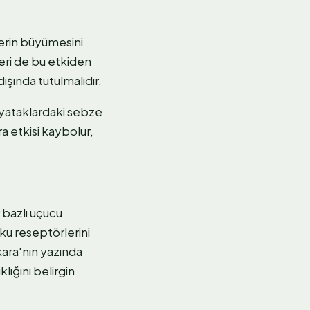
lerin büyümesini
leri de bu etkiden
ışında tutulmalıdır.
ik yataklardaki sebze
a etkisi kaybolur,
bazlı uçucu
oku reseptörlerini
kara'nın yazında
klığını belirgin