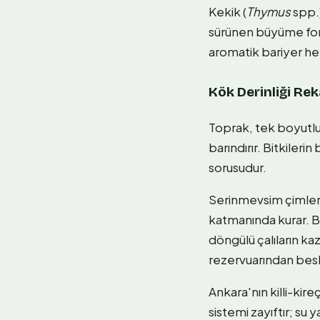
Kekik (
Thymus
spp.)
sürünen büyüme for
aromatik bariyer he
Kök Derinliği Rek
Toprak, tek boyutlu b
barındırır. Bitkileri
sorusudur.
Serinmevsim çimleri
katmanında kurar. B
döngülü çalıların ka
rezervuarından besl
Ankara'nın killi-kire
sistemi zayıftır; su