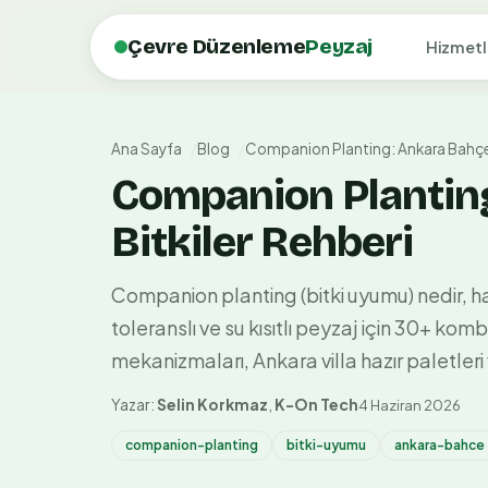
Çevre Düzenleme
Peyzaj
Hizmetl
Ana Sayfa
Blog
Companion Planting: Ankara Bahçesi
Companion Planting
Bitkiler Rehberi
Companion planting (bitki uyumu) nedir, h
toleranslı ve su kısıtlı peyzaj için 30+ ko
mekanizmaları, Ankara villa hazır paletleri 
Yazar:
Selin Korkmaz
,
K-On Tech
4 Haziran 2026
companion-planting
bitki-uyumu
ankara-bahce