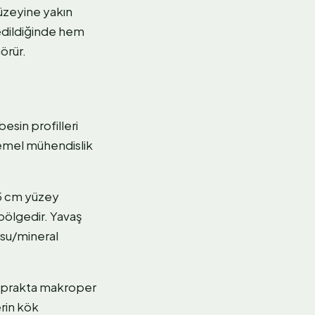
üzeyine yakın
edildiğinde hem
örür.
besin profilleri
 temel mühendislik
25 cm yüzey
bölgedir. Yavaş
 su/mineral
i toprakta makroper
erin kök