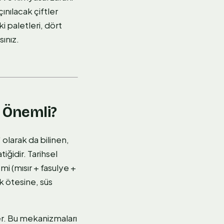
nılacak çiftler
ki paletleri, dört
sınız.
 Önemli?
olarak da bilinen,
iğidir. Tarihsel
mi (mısır + fasulye +
k ötesine, süs
r. Bu mekanizmaları