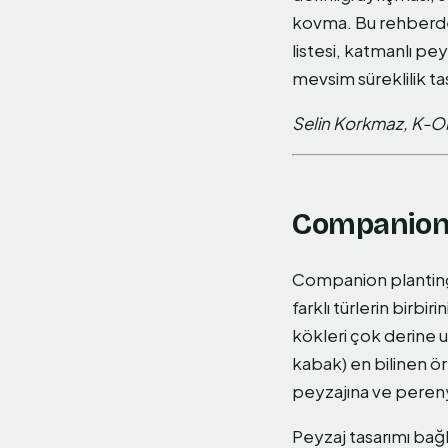
kovma. Bu rehberde 
listesi, katmanlı pey
mevsim süreklilik tas
Selin Korkmaz, K-On
Companion 
Companion planting,
farklı türlerin birbi
kökleri çok derine u
kabak) en bilinen ö
peyzajına ve pereny
Peyzaj tasarımı bağ