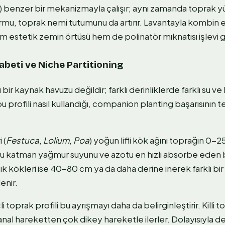
 benzer bir mekanizmayla çalışır; aynı zamanda toprak y
mu, toprak nemi tutumunu da artırır. Lavantayla kombin 
m estetik zemin örtüsü hem de polinatör mıknatısı işlevi g
abeti ve Niche Partitioning
ir kaynak havuzu değildir; farklı derinliklerde farklı su ve 
n bu profili nasıl kullandığı, companion planting başarısının
 (
Festuca
,
Lolium
,
Poa
) yoğun lifli kök ağını toprağın 0-
u katman yağmur suyunu ve azotu en hızlı absorbe eden 
zık kökleri ise 40-80 cm ya da daha derine inerek farklı bir
enir.
çli toprak profili bu ayrışmayı daha da belirginleştirir. Kill
 yanal hareketten çok dikey hareketle ilerler. Dolayısıyla d