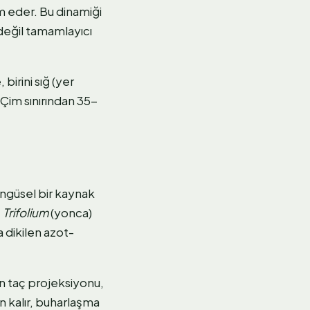
 eder. Bu dinamiği
değil tamamlayıcı
birini sığ (yer
 Çim sınırından 35-
öngüsel bir kaynak
:
Trifolium
(yonca)
a dikilen azot-
ın taç projeksiyonu,
n kalır, buharlaşma