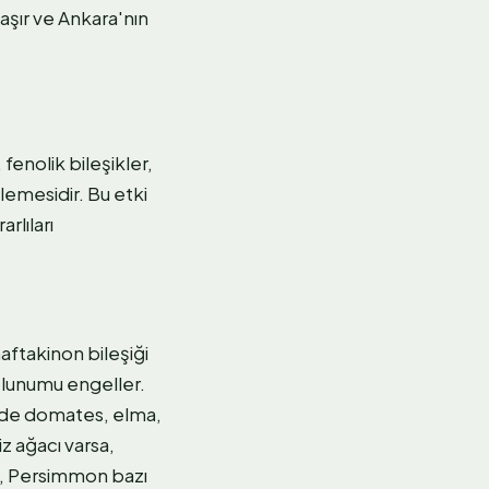
taşır ve Ankara'nın
fenolik bileşikler,
lemesidir. Bu etki
rlıları
naftakinon bileşiği
solunumu engeller.
çinde domates, elma,
z ağacı varsa,
us, Persimmon bazı