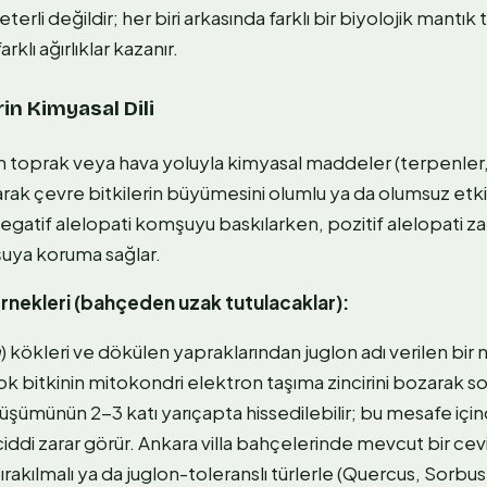
rli değildir; her biri arkasında farklı bir biyolojik mantık 
rklı ağırlıklar kazanır.
rin Kimyasal Dili
nin toprak veya hava yoluyla kimyasal maddeler (terpenler, 
yarak çevre bitkilerin büyümesini olumlu ya da olumsuz etki
egatif alelopati komşuyu baskılarken, pozitif alelopati zara
şuya koruma sağlar.
örnekleri (bahçeden uzak tutulacaklar):
a
) kökleri ve dökülen yapraklarından juglon adı verilen bir 
rçok bitkinin mitokondri elektron taşıma zincirini bozarak 
zdüşümünün 2-3 katı yarıçapta hissedilebilir; bu mesafe i
ciddi zarar görür. Ankara villa bahçelerinde mevcut bir cevi
rakılmalı ya da juglon-toleranslı türlerle (Quercus, Sorb