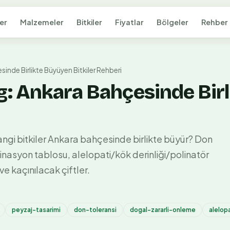
er
Malzemeler
Bitkiler
Fiyatlar
Bölgeler
Rehber
nde Birlikte Büyüyen Bitkiler Rehberi
: Ankara Bahçesinde Bir
angi bitkiler Ankara bahçesinde birlikte büyür? Don
mbinasyon tablosu, alelopati/kök derinliği/polinatör
ve kaçınılacak çiftler.
peyzaj-tasarimi
don-toleransi
dogal-zararli-onleme
alelop