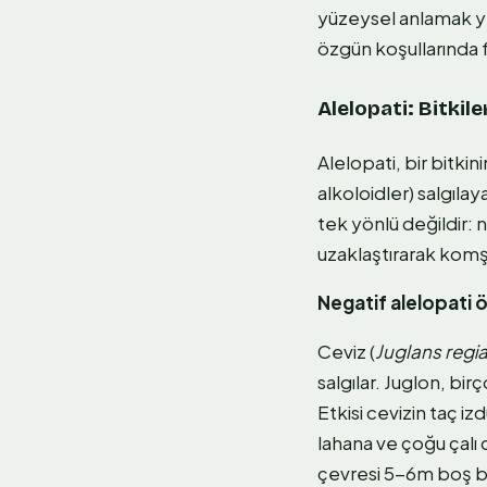
yüzeysel anlamak yete
özgün koşullarında fa
Alelopati: Bitkile
Alelopati, bir bitki
alkoloidler) salgıla
tek yönlü değildir: n
uzaklaştırarak kom
Negatif alelopati 
Ceviz (
Juglans regi
salgılar. Juglon, bi
Etkisi cevizin taç i
lahana ve çoğu çalı 
çevresi 5-6m boş bı