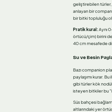
geliştirebilen tür
anlayan bir compani
bir bitki topluluğu o
Pratik kural:
Aynı 0-
örtücü/çim) birini d
40 cm mesafede dikil
Su ve Besin Payl
Bazı companion plant
paylaşımı kurar. Bu i
gibi türler kök nodü
isteyen bitkiler bu 
Süs bahçesi bağlamın
altlarındaki yer ört