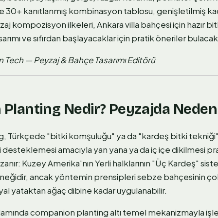
30+ kanıtlanmış kombinasyon tablosu, genişletilmiş kaçı
zaj kompozisyon ilkeleri, Ankara villa bahçesi için hazır bit
arımı ve sıfırdan başlayacaklar için pratik öneriler bulacak
 Tech — Peyzaj & Bahçe Tasarımı Editörü
Planting Nedir? Peyzajda Neden
 Türkçede "bitki komşuluğu" ya da "kardeş bitki tekniği" 
rini desteklemesi amacıyla yan yana ya da iç içe dikilmesi prat
zanır: Kuzey Amerika'nın Yerli halklarının "Üç Kardeş" siste
rneğidir, ancak yöntemin prensipleri sebze bahçesinin ço
al yataktan ağaç dibine kadar uygulanabilir.
lamında companion planting altı temel mekanizmayla işle