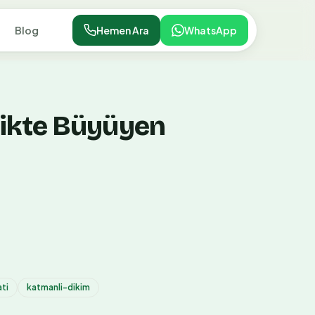
Blog
Hemen Ara
WhatsApp
likte Büyüyen
ati
katmanli-dikim