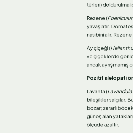
türleri) doldurulmalıd
Rezene (
Foeniculu
yavaşlatır. Domates,
nasibini alır. Rezene
Ay çiçeği (
Helianth
ve çiçeklerde gerile
ancak ayrışmamış org
Pozitif alelopati ö
Lavanta (
Lavandula 
bileşikler salgılar.
bozar; zararlı böcek
güneş alan yatakların
ölçüde azaltır.