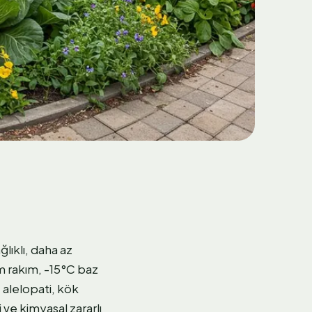
lıklı, daha az
m rakım, -15°C baz
 alelopati, kök
 ve kimyasal zararlı