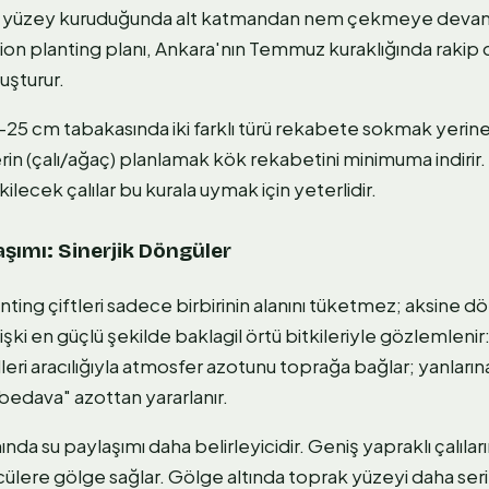
ler, yüzey kuruduğunda alt katmandan nem çekmeye devam
on planting planı, Ankara'nın Temmuz kuraklığında rakip 
luşturur.
25 cm tabakasında iki farklı türü rekabete sokmak yerine, 
erin (çalı/ağaç) planlamak kök rekabetini minimuma indirir.
ecek çalılar bu kurala uymak için yeterlidir.
aşımı: Sinerjik Döngüler
ing çiftleri sadece birbirinin alanını tüketmez; aksine d
lişki en güçlü şekilde baklagil örtü bitkileriyle gözlemlenir
lleri aracılığıyla atmosfer azotunu toprağa bağlar; yanların
"bedava" azottan yararlanır.
da su paylaşımı daha belirleyicidir. Geniş yapraklı çalılar
ücülere gölge sağlar. Gölge altında toprak yüzeyi daha seri