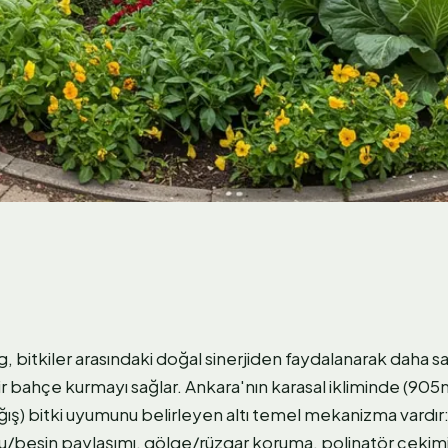
bitkiler arasındaki doğal sinerjiden faydalanarak daha sağ
r bahçe kurmayı sağlar. Ankara'nın karasal ikliminde (905
ğış) bitki uyumunu belirleyen altı temel mekanizma vardır:
 su/besin paylaşımı, gölge/rüzgar koruma, polinatör çekimi