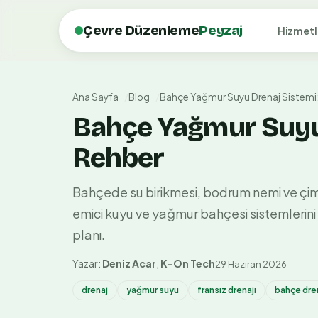
Çevre Düzenleme
Peyzaj
Hizmetl
Ana Sayfa
Blog
Bahçe Yağmur Suyu Drenaj Sistemi:
Bahçe Yağmur Suyu 
Rehber
Bahçede su birikmesi, bodrum nemi ve çim 
emici kuyu ve yağmur bahçesi sistemlerini ka
planı.
Yazar:
Deniz Acar
,
K-On Tech
29 Haziran 2026
drenaj
yağmur suyu
fransız drenajı
bahçe dre