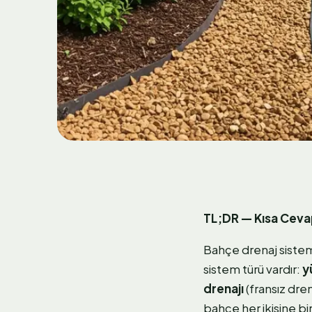
TL;DR — Kısa Cev
Bahçe drenaj sistem
sistem türü vardır:
y
drenajı
(fransız dren
bahçe her ikisine bi