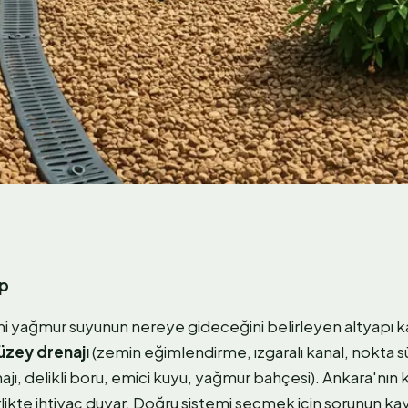
ap
i yağmur suyunun nereye gideceğini belirleyen altyapı kat
üzey drenajı
(zemin eğimlendirme, ızgaralı kanal, nokta 
ajı, delikli boru, emici kuyu, yağmur bahçesi). Ankara'nın 
rlikte ihtiyaç duyar. Doğru sistemi seçmek için sorunun ka