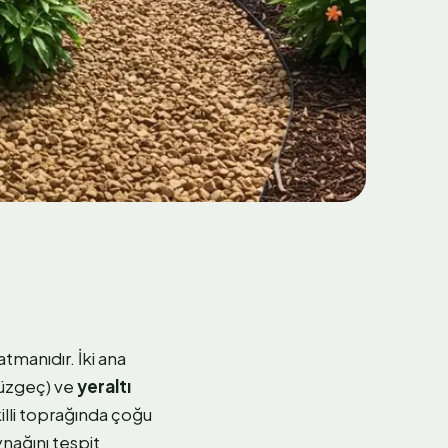
manıdır. İki ana
süzgeç) ve
yeraltı
killi toprağında çoğu
ynağını tespit