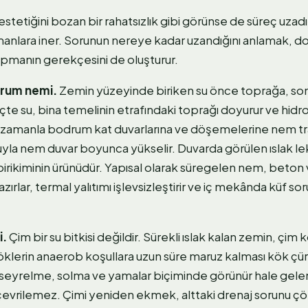
stetiğini bozan bir rahatsızlık gibi görünse de süreç uzadı
anlara iner. Sorunun nereye kadar uzandığını anlamak, d
apmanın gerekçesini de oluşturur.
drum nemi.
Zemin yüzeyinde biriken su önce toprağa, son
çte su, bina temelinin etrafındaki toprağı doyurur ve hidr
ç zamanla bodrum kat duvarlarına ve döşemelerine nem tr
uyla nem duvar boyunca yükselir. Duvarda görülen ıslak le
k birikiminin ürünüdür. Yapısal olarak süregelen nem, beto
rlar, termal yalıtımı işlevsizleştirir ve iç mekânda küf sor
i.
Çim bir su bitkisi değildir. Sürekli ıslak kalan zemin, çim 
öklerin anaerob koşullara uzun süre maruz kalması kök çür
nra seyrelme, solma ve yamalar biçiminde görünür hale gele
çevrilemez. Çimi yeniden ekmek, alttaki drenaj sorunu çö