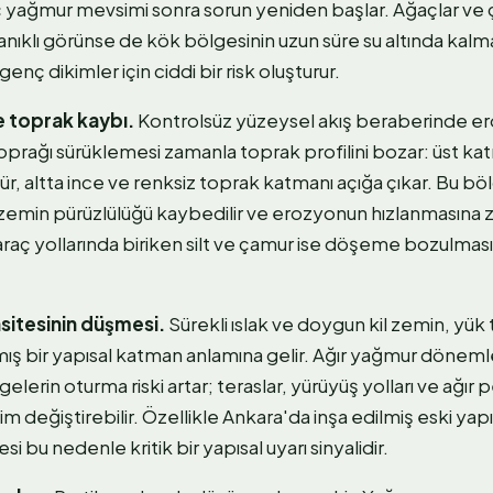
yağmur mevsimi sonra sorun yeniden başlar. Ağaçlar ve çal
anıklı görünse de kök bölgesinin uzun süre su altında kalm
genç dikimler için ciddi bir risk oluşturur.
 toprak kaybı.
Kontrolsüz yüzeysel akış beraberinde ero
oprağı sürüklemesi zamanla toprak profilini bozar: üst ka
lür, altta ince ve renksiz toprak katmanı açığa çıkar. Bu bö
 zemin pürüzlülüğü kaybedilir ve erozyonun hızlanmasına ze
 araç yollarında biriken silt ve çamur ise döşeme bozulma
sitesinin düşmesi.
Sürekli ıslak ve doygun kil zemin, yük
ış bir yapısal katman anlamına gelir. Ağır yağmur dönem
elerin oturma riski artar; teraslar, yürüyüş yolları ve ağır 
ğim değiştirebilir. Özellikle Ankara'da inşa edilmiş eski y
si bu nedenle kritik bir yapısal uyarı sinyalidir.