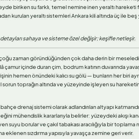
de biriken su farklı, temel nemine inen yeraltı hareketi f
dan kurulan yeraltı sistemleri Ankara kili altında üç ile beş y
tayları sahaya ve sisteme özel değişir; keşifle netleşir.
çoğu zaman göründüğünden çok daha derin bir meseled
âlâ çamur içinde duran çim, bodrum katının duvarında yav
rişinin hemen önündeki kalıcı su gölü — bunların her biri a
l sorun toprağın altında ve yüzeyinde işleyen su hareketin
ahçe drenaj sistemi olarak adlandırılan altyapı katmanıdır
ini mühendislik kararlarıyla belirler: yüzeydeki akışı kanal
yen suyu borular ve çakıl tabakası aracılığıyla bir toplama 
na eklenen sızdırma yapısıyla yavaşça zemine geri verir.