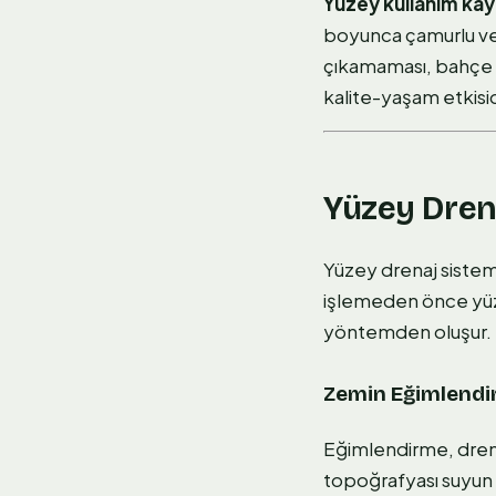
Yüzey kullanım kayı
boyunca çamurlu ve 
çıkamaması, bahçe m
kalite-yaşam etkisid
Yüzey Drena
Yüzey drenaj sistem
işlemeden önce yüze
yöntemden oluşur.
Zemin Eğimlendi
Eğimlendirme, drena
topoğrafyası suyun 