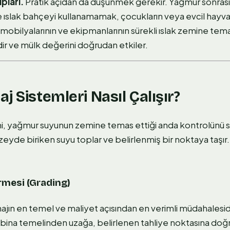
pları.
Pratik açıdan da düşünmek gerekir. Yağmur sonrası
ıslak bahçeyi kullanamamak, çocukların veya evcil hayvanl
obilyalarının ve ekipmanlarının sürekli ıslak zemine tem
ir ve mülk değerini doğrudan etkiler.
j Sistemleri Nasıl Çalışır?
i, yağmur suyunun zemine temas ettiği anda kontrolünü s
yde biriken suyu toplar ve belirlenmiş bir noktaya taşır
rmesi (Grading)
jın en temel ve maliyet açısından en verimli müdahalesid
bina temelinden uzağa, belirlenen tahliye noktasına doğ