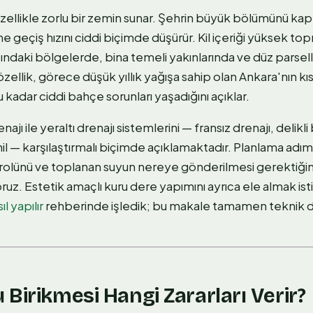
llikle zorlu bir zemin sunar. Şehrin büyük bölümünü kaplay
 geçiş hızını ciddi biçimde düşürür. Kil içeriği yüksek to
altındaki bölgelerde, bina temeli yakınlarında ve düz parsel
özellik, görece düşük yıllık yağışa sahip olan Ankara'nın kı
kadar ciddi bahçe sorunları yaşadığını açıklar.
jı ile yeraltı drenajı sistemlerini — fransız drenajı, delikl
 — karşılaştırmalı biçimde açıklamaktadır. Planlama adımla
k rolünü ve toplanan suyun nereye gönderilmesi gerektiğini
uz. Estetik amaçlı kuru dere yapımını ayrıca ele almak is
l yapılır
rehberinde işledik; bu makale tamamen teknik dr
Birikmesi Hangi Zararları Verir?