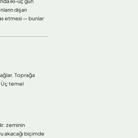
nda iki-üç gün
arın dışarı
as etmesi — bunlar
ağlar. Toprağa
. Üç temel
ir: zeminin
ru akacağı biçimde