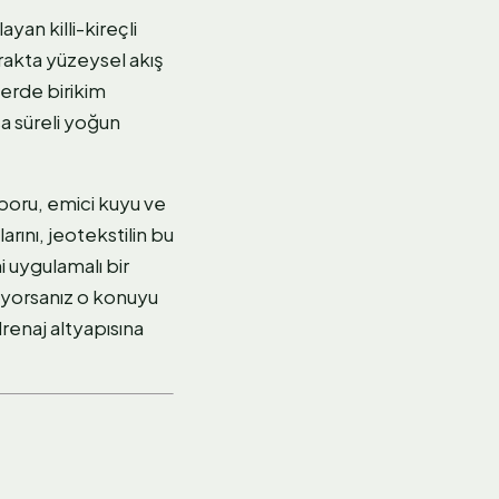
an killi-kireçli
prakta yüzeysel akış
lerde birikim
sa süreli yoğun
i boru, emici kuyu ve
rını, jeotekstilin bu
 uygulamalı bir
tiyorsanız o konuyu
enaj altyapısına