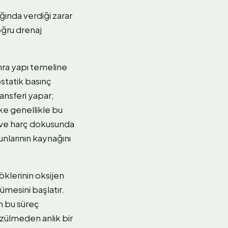
ğında verdiği zarar
oğru drenaj
ra yapı temeline
ostatik basınç
ansferi yapar;
ke genellikle bu
n ve harç dokusunda
unlarının kaynağını
köklerinin oksijen
ümesini başlatır.
n bu süreç
zülmeden anlık bir