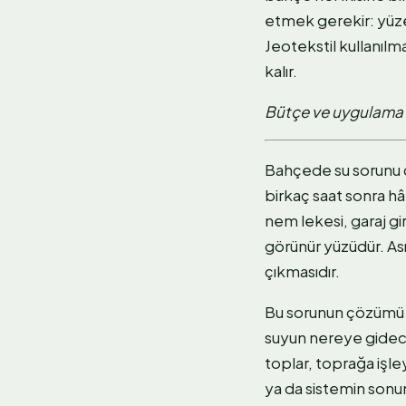
etmek gerekir: yüzey
Jeotekstil kullanılma
kalır.
Bütçe ve uygulama de
Bahçede su sorunu 
birkaç saat sonra h
nem lekesi, garaj gi
görünür yüzüdür. Ası
çıkmasıdır.
Bu sorunun çözümü b
suyun nereye gideceğ
toplar, toprağa işle
ya da sistemin sonu