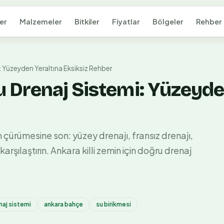
er
Malzemeler
Bitkiler
Fiyatlar
Bölgeler
Rehber
 Yüzeyden Yeraltına Eksiksiz Rehber
Drenaj Sistemi: Yüzeyden
çürümesine son: yüzey drenajı, fransız drenajı,
rşılaştırın. Ankara killi zemin için doğru drenaj
naj sistemi
ankara bahçe
su birikmesi