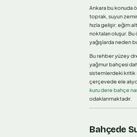
Ankara bu konuda öze
toprak, suyun zemine
hızla gelişir; eğim 
noktaları oluşur. Bu 
yağışlarda neden bu 
Bu rehber yüzey drena
yağmur bahçesi dahil
sistemlerdeki kriti
çerçevede ele alıyor
kuru dere bahçe nası
odaklanmaktadır.
Bahçede Su 