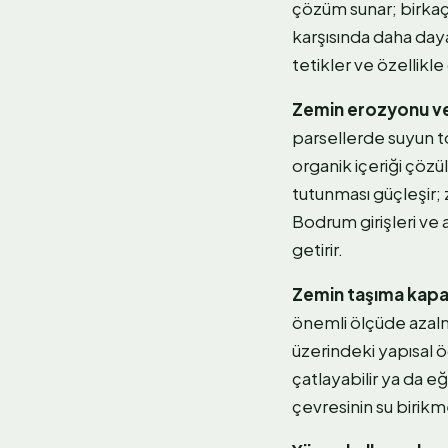
çözüm sunar; birkaç 
karşısında daha day
tetikler ve özellikle 
Zemin erozyonu ve
parsellerde suyun t
organik içeriği çözü
tutunması güçleşir;
Bodrum girişleri ve
getirir.
Zemin taşıma kapa
önemli ölçüde azalm
üzerindeki yapısal ög
çatlayabilir ya da e
çevresinin su birikme