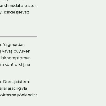
arklı müdahale ister.
ıl içinde işlevsiz
ir. Yağmurdan
aş yavaş büyüyen
yrı bir semptomun
in kontrol dışına
. Drenaj sistemi
lar aracılığıyla
noktasına yönlendirir