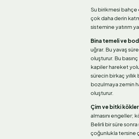
Su birikmesi bahçe e
çok daha derin katm
sistemine yatırım y
Bina temeli ve bo
uğrar. Bu yavaş süre
oluşturur. Bu basın
kapiler hareket yol
sürecin birkaç yıllı
bozulmaya zemin hazı
oluşturur.
Çim ve bitki kökler
almasını engeller; k
Belirli bir süre so
çoğunlukla tersine 