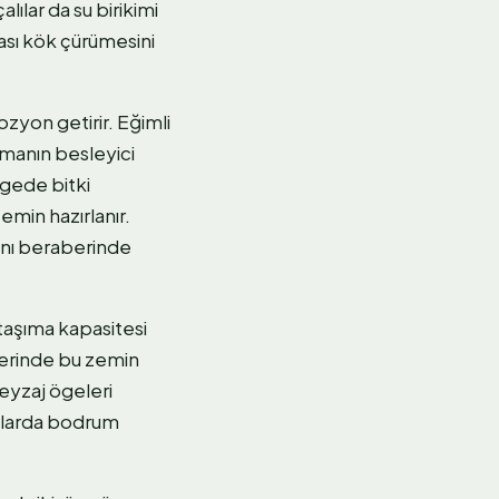
ılar da su birikimi
ası kök çürümesini
zyon getirir. Eğimli
tmanın besleyici
lgede bitki
min hazırlanır.
sını beraberinde
 taşıma kapasitesi
lerinde bu zemin
peyzaj ögeleri
apılarda bodrum