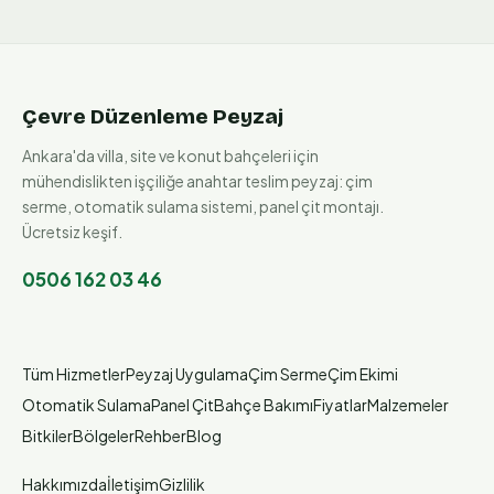
Çevre Düzenleme Peyzaj
Ankara'da villa, site ve konut bahçeleri için
mühendislikten işçiliğe anahtar teslim peyzaj: çim
serme, otomatik sulama sistemi, panel çit montajı.
Ücretsiz keşif.
0506 162 03 46
Tüm Hizmetler
Peyzaj Uygulama
Çim Serme
Çim Ekimi
Otomatik Sulama
Panel Çit
Bahçe Bakımı
Fiyatlar
Malzemeler
Bitkiler
Bölgeler
Rehber
Blog
Hakkımızda
İletişim
Gizlilik