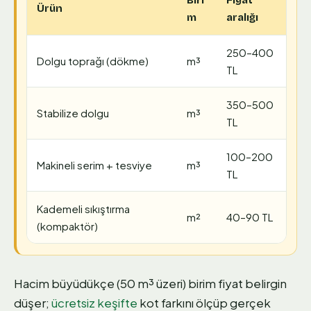
Biri
Fiyat
Ürün
m
aralığı
250–400
Dolgu toprağı (dökme)
m³
TL
350–500
Stabilize dolgu
m³
TL
100–200
Makineli serim + tesviye
m³
TL
Kademeli sıkıştırma
m²
40–90 TL
(kompaktör)
Hacim büyüdükçe (50 m³ üzeri) birim fiyat belirgin
düşer;
ücretsiz keşifte
kot farkını ölçüp gerçek