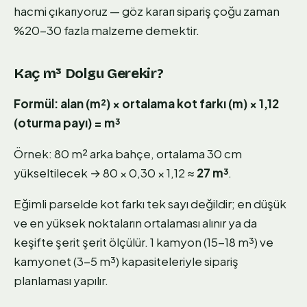
hacmi çıkarıyoruz — göz kararı sipariş çoğu zaman
%20-30 fazla malzeme demektir.
Kaç m³ Dolgu Gerekir?
Formül: alan (m²) × ortalama kot farkı (m) × 1,12
(oturma payı) = m³
Örnek: 80 m² arka bahçe, ortalama 30 cm
yükseltilecek → 80 × 0,30 × 1,12 ≈
27 m³
.
Eğimli parselde kot farkı tek sayı değildir; en düşük
ve en yüksek noktaların ortalaması alınır ya da
keşifte şerit şerit ölçülür. 1 kamyon (15-18 m³) ve
kamyonet (3-5 m³) kapasiteleriyle sipariş
planlaması yapılır.