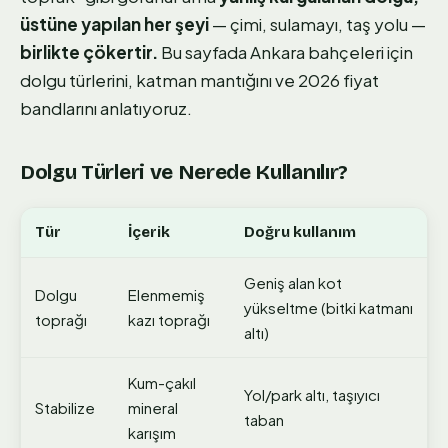
üstüne yapılan her şeyi
— çimi, sulamayı, taş yolu —
birlikte çökertir.
Bu sayfada Ankara bahçeleri için
dolgu türlerini, katman mantığını ve 2026 fiyat
bandlarını anlatıyoruz.
Dolgu Türleri ve Nerede Kullanılır?
Tür
İçerik
Doğru kullanım
Geniş alan kot
Dolgu
Elenmemiş
yükseltme (bitki katmanı
toprağı
kazı toprağı
altı)
Kum-çakıl
Yol/park altı, taşıyıcı
Stabilize
mineral
taban
karışım