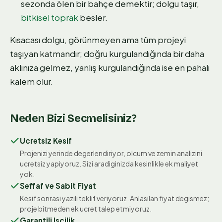
sezonda ölen bir bahçe demektir; dolgu taşır,
bitkisel toprak
besler.
Kısacası dolgu, görünmeyen ama tüm projeyi
taşıyan katmandır; doğru kurgulandığında bir daha
aklınıza gelmez, yanlış kurgulandığında ise en pahalı
kalem olur.
Neden Bizi Secmelisiniz?
Ucretsiz Kesif
Projenizi yerinde degerlendiriyor, olcum ve zemin analizini
ucretsiz yapiyoruz. Sizi aradiginizda kesinlikle ek maliyet
yok.
Seffaf ve Sabit Fiyat
Kesif sonrasi yazili teklif veriyoruz. Anlasilan fiyat degismez;
proje bitmeden ek ucret talep etmiyoruz.
Garantili Iscilik