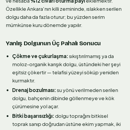
ve hesaba
%12 civarı oturma payı
eklemektir.
Özellikle Ankara'nın killi zemininde, ıslakken serilen
dolgu daha da fazla oturur; bu yüzden serim
mümkünse kuru dönemde yapılır.
Yanlış Dolgunun Üç Pahalı Sonucu
Çökme ve çukurlaşma:
sıkıştırılmamış ya da
moloz-organik karışık dolgu, üstündeki her şeyi
eşitsiz çökertir — telafisi yüzeyi söküp yeniden
kurmaktır.
Drenaj bozulması:
su yönü verilmeden serilen
dolgu, bahçenin dibinde göllenmeye ve kök
çürümesine yol açar.
Bitki başarısızlığı:
dolgu toprağını bitkisel
toprak sanıp doğrudan üstüne ekim yapmak, iki