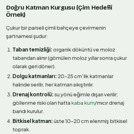
Doğru Katman Kurgusu (Çim Hedefli
Örnek)
Çukur bir parseli çimli bahçeye çevirmenin
şartnamesi şudur:
Taban temizliği:
organik döküntü ve moloz
tabandan alınır (gömülen moloz yıllar sonra çukur
olarak geri döner).
Dolgu katmanları:
20-25 cm'lik katmanlar
halinde serilir, her katman sıkıştırılır.
Drenaj kontrolü:
su yönü eğimle dışarı verilir;
göllenme riski olan hatta
kaba kum
/mıcır drenaj
bandı kurulur.
Bitkisel katman:
üste 10-20 cm elenmiş bitkisel
toprak.