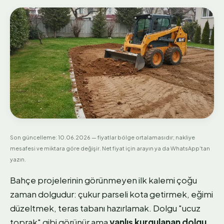
Son güncelleme:
10.06.2026
— fiyatlar bölge ortalamasıdır; nakliye
mesafesi ve miktara göre değişir. Net fiyat için arayın ya da WhatsApp'tan
yazın.
Bahçe projelerinin görünmeyen ilk kalemi çoğu
zaman dolgudur: çukur parseli kota getirmek, eğimi
düzeltmek, teras tabanı hazırlamak. Dolgu "ucuz
toprak" gibi görünür ama
yanlış kurgulanan dolgu,