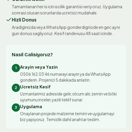
Tamamlanan her is icin iscilik garantisi veriyoruz. Uygulama
sonrasi olusan sorunlarda ucretsiz mudahale.
Hizli Donus
Aradiginizda veya WhatsApp gonderdignizde en gec ayni
gun donus sagliyoruz. Kesif randevusu 48 saat icinde.
Nasil Calisiyoruz?
Arayin veya Yazin
1
0506 162 03 46 numarayi arayin ya da WhatsApp
gonderin. Projenizi 5 dakikada anlatin.
Ucretsiz Kesif
2
Uzmanlarimiz adreside gelir, olcum alir, zemin ve bitki
uyumunu inceler, yazili teklif sunar.
Uygulama
3
Onaylanan projede malzeme temini ve uygulamayi
biz yapiyoruz. Temizlik dahil anahtar teslim.