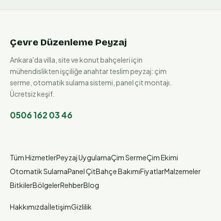
Çevre Düzenleme Peyzaj
Ankara'da villa, site ve konut bahçeleri için
mühendislikten işçiliğe anahtar teslim peyzaj: çim
serme, otomatik sulama sistemi, panel çit montajı.
Ücretsiz keşif.
0506 162 03 46
Tüm Hizmetler
Peyzaj Uygulama
Çim Serme
Çim Ekimi
Otomatik Sulama
Panel Çit
Bahçe Bakımı
Fiyatlar
Malzemeler
Bitkiler
Bölgeler
Rehber
Blog
Hakkımızda
İletişim
Gizlilik