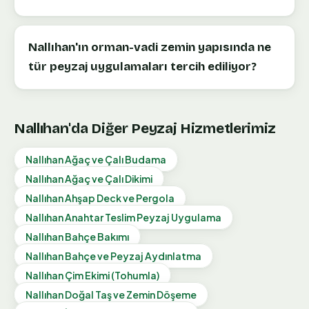
Nallıhan'ın orman-vadi zemin yapısında ne
tür peyzaj uygulamaları tercih ediliyor?
Nallıhan
'da Diğer Peyzaj Hizmetlerimiz
Nallıhan
Ağaç ve Çalı Budama
Nallıhan
Ağaç ve Çalı Dikimi
Nallıhan
Ahşap Deck ve Pergola
Nallıhan
Anahtar Teslim Peyzaj Uygulama
Nallıhan
Bahçe Bakımı
Nallıhan
Bahçe ve Peyzaj Aydınlatma
Nallıhan
Çim Ekimi (Tohumla)
Nallıhan
Doğal Taş ve Zemin Döşeme