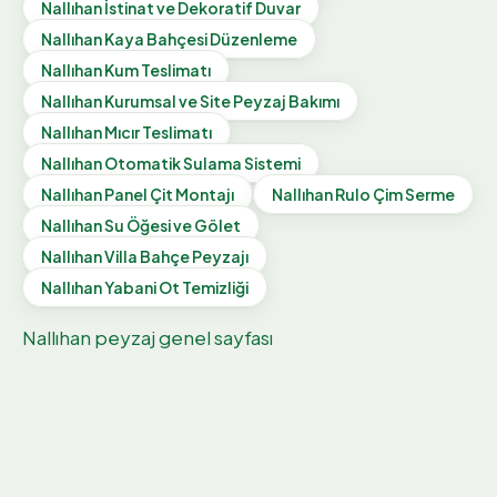
Nallıhan
İstinat ve Dekoratif Duvar
Nallıhan
Kaya Bahçesi Düzenleme
Nallıhan
Kum Teslimatı
Nallıhan
Kurumsal ve Site Peyzaj Bakımı
Nallıhan
Mıcır Teslimatı
Nallıhan
Otomatik Sulama Sistemi
Nallıhan
Panel Çit Montajı
Nallıhan
Rulo Çim Serme
Nallıhan
Su Öğesi ve Gölet
Nallıhan
Villa Bahçe Peyzajı
Nallıhan
Yabani Ot Temizliği
Nallıhan
peyzaj genel sayfası