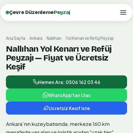
Çevre Düzenleme
Peyzaj
Ana Sayfa
Ankara
Nallıhan
Yol Kenarı ve Refüj Peyzajı
Nallıhan Yol Kenarı ve Refüj
Peyzajı — Fiyat ve Ücretsiz
Keşif
Hemen Ara: 0506 162 03 46
WhatsApp'tan Ulas
Ucretsiz Kesif Iste
Ankara’nın kuzeybatısında, merkeze 160 km
mesafede yer alan ve lojistik açıdan "uzak tier"