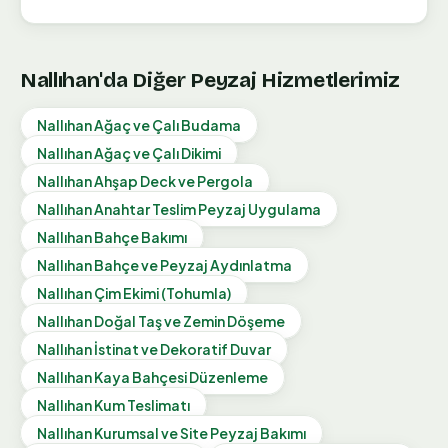
Nallıhan
'da Diğer Peyzaj Hizmetlerimiz
Nallıhan
Ağaç ve Çalı Budama
Nallıhan
Ağaç ve Çalı Dikimi
Nallıhan
Ahşap Deck ve Pergola
Nallıhan
Anahtar Teslim Peyzaj Uygulama
Nallıhan
Bahçe Bakımı
Nallıhan
Bahçe ve Peyzaj Aydınlatma
Nallıhan
Çim Ekimi (Tohumla)
Nallıhan
Doğal Taş ve Zemin Döşeme
Nallıhan
İstinat ve Dekoratif Duvar
Nallıhan
Kaya Bahçesi Düzenleme
Nallıhan
Kum Teslimatı
Nallıhan
Kurumsal ve Site Peyzaj Bakımı