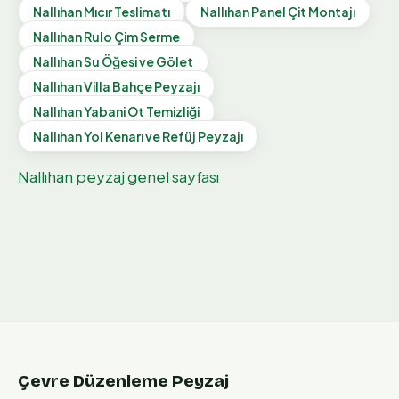
Nallıhan
Mıcır Teslimatı
Nallıhan
Panel Çit Montajı
Nallıhan
Rulo Çim Serme
Nallıhan
Su Öğesi ve Gölet
Nallıhan
Villa Bahçe Peyzajı
Nallıhan
Yabani Ot Temizliği
Nallıhan
Yol Kenarı ve Refüj Peyzajı
Nallıhan
peyzaj genel sayfası
Çevre Düzenleme Peyzaj