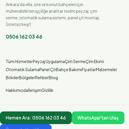
Ankara'da villa, site ve konut bahçeleri için
mühendislikten işçiliğe anahtar teslim peyzaj: çim
serme, otomatik sulama sistemi, panel çit montajı.
Ücretsiz keşif.
0506 162 03 46
Tüm Hizmetler
Peyzaj Uygulama
Çim Serme
Çim Ekimi
Otomatik Sulama
Panel Çit
Bahçe Bakımı
Fiyatlar
Malzemeler
Bitkiler
Bölgeler
Rehber
Blog
Hakkımızda
İletişim
Gizlilik
Hemen Ara:
0506 162 03 46
WhatsApp'tan Ulaş