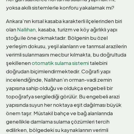
yoksa akıllı sistemlerle konforu yakalamak mı?
Ankara’nın kırsal kasaba karakterli ilçelerinden biri
olan
Nallıhan
, kasaba, turizm ve köy ağırlıklı yapı
stoğu ile öne çıkmaktadır. Bölgenin bu özel
yerleşim dokusu, yeşil alanların ve tarımsal arazilerin
verimli sulanmasını mecbur kılmakta, bu doğrultuda
şekillenen
otomatik sulama sistemi
talebini
doğrudan biçimlendirmektedir. Coğrafi yapı
incelendiğinde, Nallıhan’ın orman-vadi zemin
yapısına sahip olduğu ve oldukça engebeli bir
topoğrafya sergilediği görülür. Bu engebeli arazi
yapısında suyun her noktaya eşit dağılması büyük
önem taşır. Müstakil bahçe ve bağ alanlarında
genellikle damlama sulama çözümleri tercih
edilirken, bölgedeki su kaynaklarının verimli