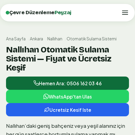
Çevre Düzenleme
Peyzaj
Ana Sayfa
Ankara
Nallıhan
Otomatik Sulama Sistemi
Nallıhan Otomatik Sulama
Sistemi — Fiyat ve Ücretsiz
Keşif
Hemen Ara: 0506 162 03 46
WhatsApp'tan Ulas
Ucretsiz Kesif Iste
Nallıhan’daki geniş bahçeniz veya yeşil alanınız için
her gün saatlerce hortumla sulama yapmak mı,