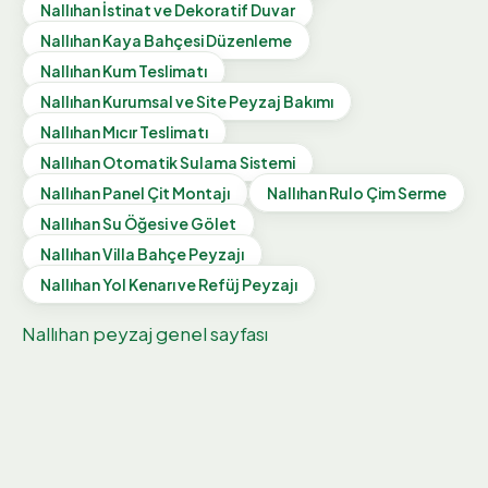
Nallıhan
İstinat ve Dekoratif Duvar
Nallıhan
Kaya Bahçesi Düzenleme
Nallıhan
Kum Teslimatı
Nallıhan
Kurumsal ve Site Peyzaj Bakımı
Nallıhan
Mıcır Teslimatı
Nallıhan
Otomatik Sulama Sistemi
Nallıhan
Panel Çit Montajı
Nallıhan
Rulo Çim Serme
Nallıhan
Su Öğesi ve Gölet
Nallıhan
Villa Bahçe Peyzajı
Nallıhan
Yol Kenarı ve Refüj Peyzajı
Nallıhan
peyzaj genel sayfası