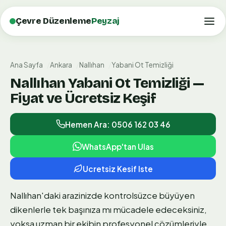
Çevre Düzenleme
Peyzaj
Ana Sayfa
Ankara
Nallıhan
Yabani Ot Temizliği
Nallıhan Yabani Ot Temizliği —
Fiyat ve Ücretsiz Keşif
Hemen Ara: 0506 162 03 46
WhatsApp'tan Ulas
Ucretsiz Kesif Iste
Nallıhan'daki arazinizde kontrolsüzce büyüyen
dikenlerle tek başınıza mı mücadele edeceksiniz,
yoksa uzman bir ekibin profesyonel çözümleriyle