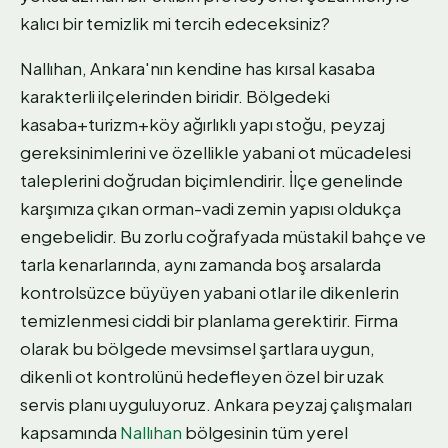
kalıcı bir temizlik mi tercih edeceksiniz?
Nallıhan, Ankara'nın kendine has kırsal kasaba
karakterli ilçelerinden biridir. Bölgedeki
kasaba+turizm+köy ağırlıklı yapı stoğu, peyzaj
gereksinimlerini ve özellikle yabani ot mücadelesi
taleplerini doğrudan biçimlendirir. İlçe genelinde
karşımıza çıkan orman-vadi zemin yapısı oldukça
engebelidir. Bu zorlu coğrafyada müstakil bahçe ve
tarla kenarlarında, aynı zamanda boş arsalarda
kontrolsüzce büyüyen yabani otlar ile dikenlerin
temizlenmesi ciddi bir planlama gerektirir. Firma
olarak bu bölgede mevsimsel şartlara uygun,
dikenli ot kontrolünü hedefleyen özel bir uzak
servis planı uyguluyoruz. Ankara peyzaj çalışmaları
kapsamında
Nallıhan
bölgesinin tüm yerel