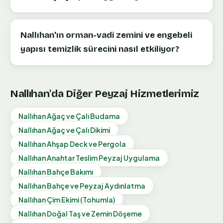
Nallıhan'ın orman-vadi zemini ve engebeli
yapısı temizlik sürecini nasıl etkiliyor?
Nallıhan
'da Diğer Peyzaj Hizmetlerimiz
Nallıhan
Ağaç ve Çalı Budama
Nallıhan
Ağaç ve Çalı Dikimi
Nallıhan
Ahşap Deck ve Pergola
Nallıhan
Anahtar Teslim Peyzaj Uygulama
Nallıhan
Bahçe Bakımı
Nallıhan
Bahçe ve Peyzaj Aydınlatma
Nallıhan
Çim Ekimi (Tohumla)
Nallıhan
Doğal Taş ve Zemin Döşeme