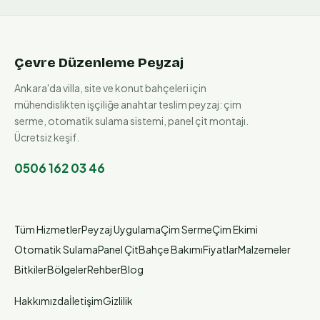
Çevre Düzenleme Peyzaj
Ankara'da villa, site ve konut bahçeleri için
mühendislikten işçiliğe anahtar teslim peyzaj: çim
serme, otomatik sulama sistemi, panel çit montajı.
Ücretsiz keşif.
0506 162 03 46
Tüm Hizmetler
Peyzaj Uygulama
Çim Serme
Çim Ekimi
Otomatik Sulama
Panel Çit
Bahçe Bakımı
Fiyatlar
Malzemeler
Bitkiler
Bölgeler
Rehber
Blog
Hakkımızda
İletişim
Gizlilik