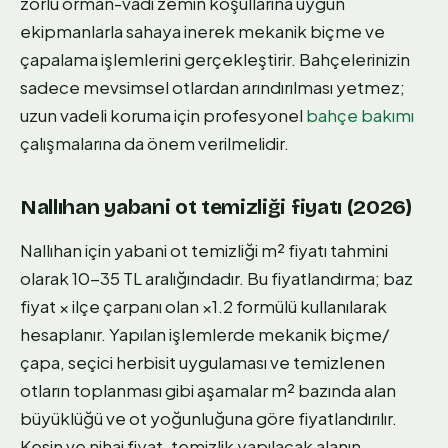
zorlu orman-vadi zemin koşullarına uygun
ekipmanlarla sahaya inerek mekanik biçme ve
çapalama işlemlerini gerçekleştirir. Bahçelerinizin
sadece mevsimsel otlardan arındırılması yetmez;
uzun vadeli koruma için profesyonel
bahçe bakımı
çalışmalarına da önem verilmelidir.
Nallıhan yabani ot temizliği fiyatı (2026)
Nallıhan için yabani ot temizliği m² fiyatı tahmini
olarak 10-35 TL aralığındadır. Bu fiyatlandırma; baz
fiyat × ilçe çarpanı olan ×1.2 formülü kullanılarak
hesaplanır. Yapılan işlemlerde mekanik biçme/
çapa, seçici herbisit uygulaması ve temizlenen
otların toplanması gibi aşamalar m² bazında alan
büyüklüğü ve ot yoğunluğuna göre fiyatlandırılır.
Kesin ve nihai fiyat, temizlik yapılacak alanın