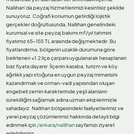
Nallıhan'da peyzaj hizmetlerimizi kesintisiz şekilde
sunuyoruz. Coğrafi konumun getirdiği lojistik
gerçekler doğrultusunda, Nallıhan genelindeki
kurumsal ve site peyzaj bakımı m²/yıl tahmini
fiyatımız 65-155 TL arasında değişmektedir. Bu
fiyatlandırma, bölgenin uzaklık durumuna göre
belirlenen ×1.2 ilçe çarpanı uygulanarak hesaplanan
baz fiyata dayanır. İlçenin kasaba, turizm ve köy
ağırlıklı yapı stoğuna en uygun peyzaj mimarisini
kazandırmak ve orman-vadi yapısından oluşan
engebeli zemin karakterinde yeşil alanların
sürekliliğini sağlamak adına uzman ekiplerimizle
sahadayız. Nallıhan bölgesindeki faaliyetlerimiz ve
yerel peyzaj çözümlerimiz hakkında detaylı bilgi
edinmek için
/ankara/nallihan
sayfamızı ziyaret
edebilirsiniz.