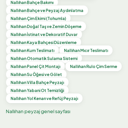
Nallıhan
Bahçe Bakımı
Nallıhan
Bahçe ve Peyzaj Aydınlatma
Nallıhan
Çim Ekimi (Tohumla)
Nallıhan
Doğal Taş ve Zemin Döşeme
Nallıhan
İstinat ve Dekoratif Duvar
Nallıhan
Kaya Bahçesi Düzenleme
Nallıhan
Kum Teslimatı
Nallıhan
Mıcır Teslimatı
Nallıhan
Otomatik Sulama Sistemi
Nallıhan
Panel Çit Montajı
Nallıhan
Rulo Çim Serme
Nallıhan
Su Öğesi ve Gölet
Nallıhan
Villa Bahçe Peyzajı
Nallıhan
Yabani Ot Temizliği
Nallıhan
Yol Kenarı ve Refüj Peyzajı
Nallıhan
peyzaj genel sayfası