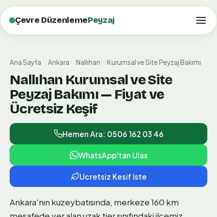
Çevre Düzenleme
Peyzaj
Ana Sayfa
Ankara
Nallıhan
Kurumsal ve Site Peyzaj Bakımı
Nallıhan Kurumsal ve Site
Peyzaj Bakımı — Fiyat ve
Ücretsiz Keşif
Hemen Ara: 0506 162 03 46
WhatsApp'tan Ulas
Ucretsiz Kesif Iste
Ankara'nın kuzeybatısında, merkeze 160 km
mesafede yer alan uzak tier sınıfındaki ilçemiz