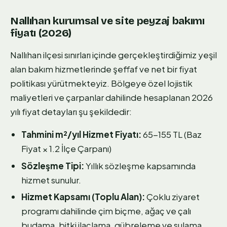
Nallıhan kurumsal ve site peyzaj bakımı
fiyatı (2026)
Nallıhan ilçesi sınırları içinde gerçekleştirdiğimiz yeşil
alan bakım hizmetlerinde şeffaf ve net bir fiyat
politikası yürütmekteyiz. Bölgeye özel lojistik
maliyetleri ve çarpanlar dahilinde hesaplanan 2026
yılı fiyat detayları şu şekildedir:
Tahmini m²/yıl Hizmet Fiyatı:
65-155 TL (Baz
Fiyat × 1.2 İlçe Çarpanı)
Sözleşme Tipi:
Yıllık sözleşme kapsamında
hizmet sunulur.
Hizmet Kapsamı (Toplu Alan):
Çoklu ziyaret
programı dahilinde çim biçme, ağaç ve çalı
budama, bitki ilaçlama, gübreleme ve sulama