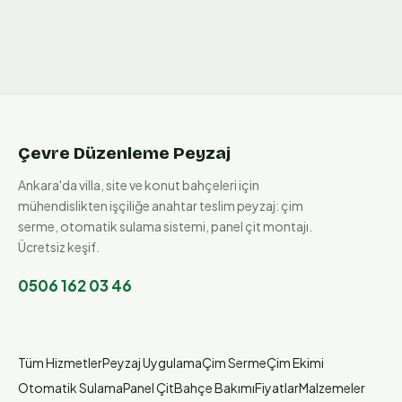
Çevre Düzenleme Peyzaj
Ankara'da villa, site ve konut bahçeleri için
mühendislikten işçiliğe anahtar teslim peyzaj: çim
serme, otomatik sulama sistemi, panel çit montajı.
Ücretsiz keşif.
0506 162 03 46
Tüm Hizmetler
Peyzaj Uygulama
Çim Serme
Çim Ekimi
Otomatik Sulama
Panel Çit
Bahçe Bakımı
Fiyatlar
Malzemeler