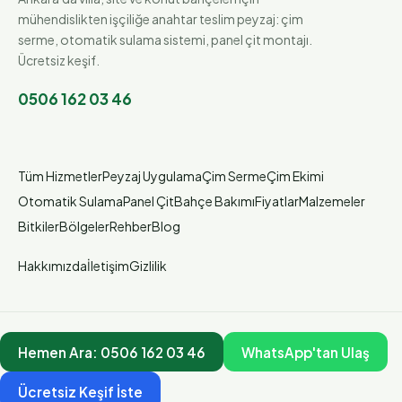
mühendislikten işçiliğe anahtar teslim peyzaj: çim
serme, otomatik sulama sistemi, panel çit montajı.
Ücretsiz keşif.
0506 162 03 46
Tüm Hizmetler
Peyzaj Uygulama
Çim Serme
Çim Ekimi
Otomatik Sulama
Panel Çit
Bahçe Bakımı
Fiyatlar
Malzemeler
Bitkiler
Bölgeler
Rehber
Blog
Hakkımızda
İletişim
Gizlilik
Hemen Ara:
0506 162 03 46
WhatsApp'tan Ulaş
Ücretsiz Keşif İste