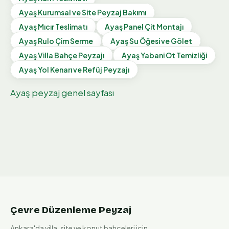
Ayaş
Kurumsal ve Site Peyzaj Bakımı
Ayaş
Mıcır Teslimatı
Ayaş
Panel Çit Montajı
Ayaş
Rulo Çim Serme
Ayaş
Su Öğesi ve Gölet
Ayaş
Villa Bahçe Peyzajı
Ayaş
Yabani Ot Temizliği
Ayaş
Yol Kenarı ve Refüj Peyzajı
Ayaş
peyzaj genel sayfası
Çevre Düzenleme Peyzaj
Ankara'da villa, site ve konut bahçeleri için