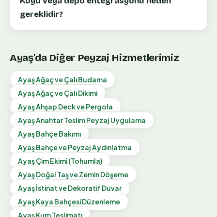
Kuyu veya depo entegrasyonu neden
gereklidir?
Ayaş
'da Diğer Peyzaj Hizmetlerimiz
Ayaş
Ağaç ve Çalı Budama
Ayaş
Ağaç ve Çalı Dikimi
Ayaş
Ahşap Deck ve Pergola
Ayaş
Anahtar Teslim Peyzaj Uygulama
Ayaş
Bahçe Bakımı
Ayaş
Bahçe ve Peyzaj Aydınlatma
Ayaş
Çim Ekimi (Tohumla)
Ayaş
Doğal Taş ve Zemin Döşeme
Ayaş
İstinat ve Dekoratif Duvar
Ayaş
Kaya Bahçesi Düzenleme
Ayaş
Kum Teslimatı