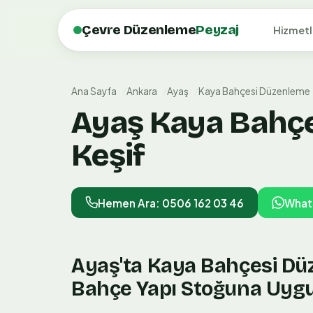
Çevre Düzenleme
Peyzaj
Hizmetl
Ana Sayfa
Ankara
Ayaş
Kaya Bahçesi Düzenleme
Ayaş Kaya Bahçe
Keşif
Hemen Ara: 0506 162 03 46
What
Ayaş'ta Kaya Bahçesi Dü
Bahçe Yapı Stoğuna Uygu