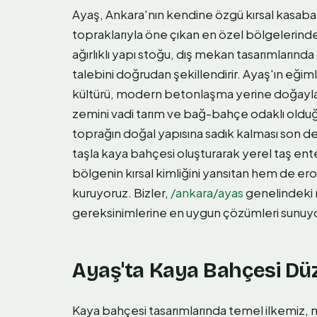
Ayaş, Ankara'nın kendine özgü kırsal kasaba 
topraklarıyla öne çıkan en özel bölgelerind
ağırlıklı yapı stoğu, dış mekan tasarımların
talebini doğrudan şekillendirir. Ayaş'ın eğimli
kültürü, modern betonlaşma yerine doğayla 
zemini vadi tarım ve bağ-bahçe odaklı olduğu
toprağın doğal yapısına sadık kalması son d
taşla kaya bahçesi oluşturarak yerel taş e
bölgenin kırsal kimliğini yansıtan hem de er
kuruyoruz. Bizler,
/ankara/ayas
genelindeki m
gereksinimlerine en uygun çözümleri sunuy
Ayaş'ta Kaya Bahçesi Dü
Kaya bahçesi tasarımlarında temel ilkemiz, 