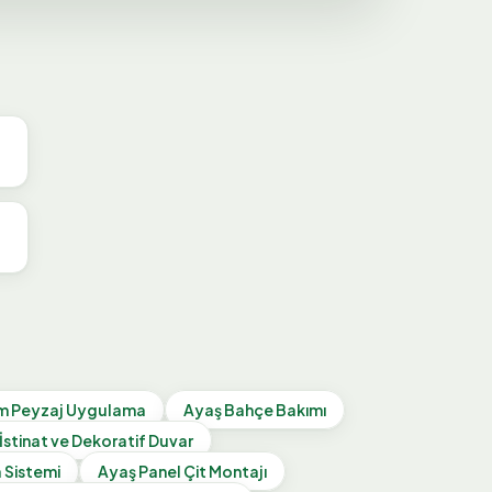
im Peyzaj Uygulama
Ayaş
Bahçe Bakımı
İstinat ve Dekoratif Duvar
 Sistemi
Ayaş
Panel Çit Montajı