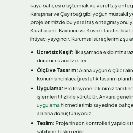
kaya bahçesi oluşturmak ve yerel taş ente
Karapınar ve Çayırbağ gibi yoğun müstakil 
projelerimizde bu yerel taş entegrasyonu ya
Karahasanlı, Kavuncu ve Kösreli tarafındaki 
ihtiyacı yaygındır. Kurumsal süreçlerimiz şu a
Ücretsiz Keşif:
İlk aşamada ekibimiz araz
durumunu analiz eder.
Ölçü ve Tasarım:
Alana uygun ölçüler alın
konumlandırılacağı estetik tasarım planı ha
Uygulama:
Profesyonel ekibimiz tarafında
işlemleri titizlikle yürütülür. Ankara ge
uygulama
hizmetlerimiz sayesinde bahçeni
alanına dönüştürüyoruz.
Teslim:
Projenin son kontrolleri yapıldıkt
sahibine teslim edilir.