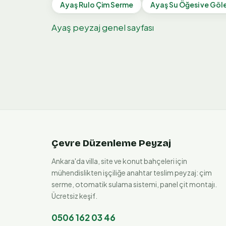
Ayaş
Rulo Çim Serme
Ayaş
Su Öğesi ve Göl
Ayaş
peyzaj genel sayfası
Çevre Düzenleme Peyzaj
Ankara'da villa, site ve konut bahçeleri için
mühendislikten işçiliğe anahtar teslim peyzaj: çim
serme, otomatik sulama sistemi, panel çit montajı.
Ücretsiz keşif.
0506 162 03 46