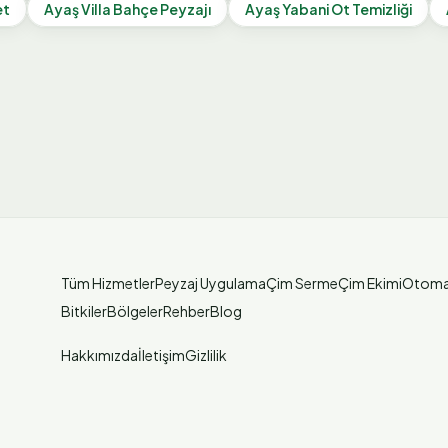
et
Ayaş
Villa Bahçe Peyzajı
Ayaş
Yabani Ot Temizliği
Tüm Hizmetler
Peyzaj Uygulama
Çim Serme
Çim Ekimi
Otoma
Bitkiler
Bölgeler
Rehber
Blog
Hakkımızda
İletişim
Gizlilik