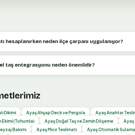
yatı hesaplanırken neden ilçe çarpanı uygulanıyor?
el taş entegrasyonu neden önemlidir?
metlerimiz
ı Dikimi
Ayaş
Ahşap Deck ve Pergola
Ayaş
Anahtar Tesl
 Ekimi (Tohumla)
Ayaş
Doğal Taş ve Zemin Döşeme
Ayaş
Peyzaj Bakımı
Ayaş
Mıcır Teslimatı
Ayaş
Otomatik Sulama