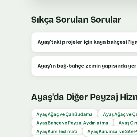
Sıkça Sorulan Sorular
Ayaş'taki projeler için kaya bahçesi fi
Ayaş'ın bağ-bahçe zemin yapısında yer
Ayaş
'da Diğer Peyzaj Hiz
Ayaş
Ağaç ve Çalı Budama
Ayaş
Ağaç ve Çal
Ayaş
Bahçe ve Peyzaj Aydınlatma
Ayaş
Çim
Ayaş
Kum Teslimatı
Ayaş
Kurumsal ve Site 