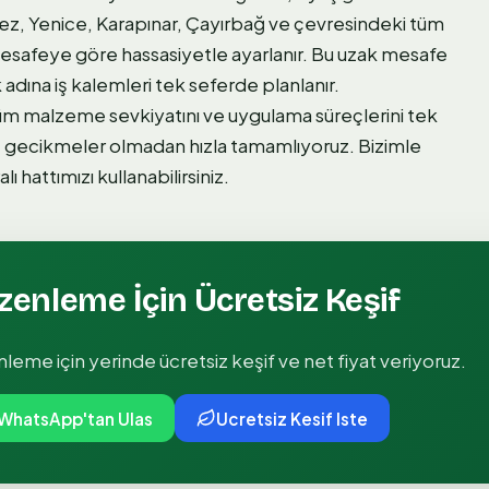
ez, Yenice, Karapınar, Çayırbağ ve çevresindeki tüm
 mesafeye göre hassasiyetle ayarlanır. Bu uzak mesafe
 adına iş kalemleri tek seferde planlanır.
tüm malzeme sevkiyatını ve uygulama süreçlerini tek
 gecikmeler olmadan hızla tamamlıyoruz. Bizimle
hattımızı kullanabilirsiniz.
üzenleme
İçin Ücretsiz Keşif
enleme
için yerinde ücretsiz keşif ve net fiyat veriyoruz.
WhatsApp'tan Ulas
Ucretsiz Kesif Iste