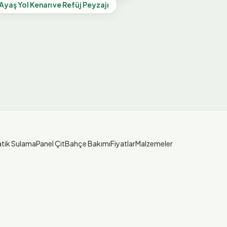
Ayaş
Yol Kenarı ve Refüj Peyzajı
tik Sulama
Panel Çit
Bahçe Bakımı
Fiyatlar
Malzemeler