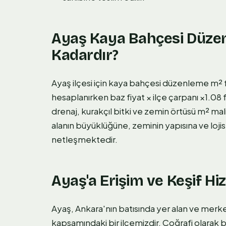
Ayaş Kaya Bahçesi Düzen
Kadardır?
Ayaş ilçesi için kaya bahçesi düzenleme m² fi
hesaplanırken baz fiyat × ilçe çarpanı ×1.0
drenaj, kurakçıl bitki ve zemin örtüsü m² mali
alanın büyüklüğüne, zeminin yapısına ve lojist
netleşmektedir.
Ayaş'a Erişim ve Keşif Hiz
Ayaş, Ankara'nın batısında yer alan ve mer
kapsamındaki bir ilçemizdir. Coğrafi olara