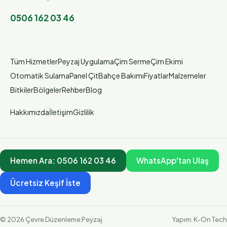
0506 162 03 46
Tüm Hizmetler
Peyzaj Uygulama
Çim Serme
Çim Ekimi
Otomatik Sulama
Panel Çit
Bahçe Bakımı
Fiyatlar
Malzemeler
Bitkiler
Bölgeler
Rehber
Blog
Hakkımızda
İletişim
Gizlilik
Hemen Ara:
0506 162 03 46
WhatsApp'tan Ulaş
Ücretsiz Keşif İste
©
2026
Çevre Düzenleme Peyzaj
Yapım:
K-On Tech