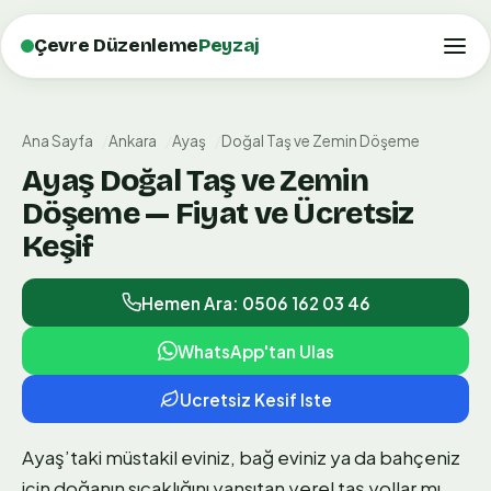
Çevre Düzenleme
Peyzaj
Ana Sayfa
Ankara
Ayaş
Doğal Taş ve Zemin Döşeme
Ayaş Doğal Taş ve Zemin
Döşeme — Fiyat ve Ücretsiz
Keşif
Hemen Ara: 0506 162 03 46
WhatsApp'tan Ulas
Ucretsiz Kesif Iste
Ayaş’taki müstakil eviniz, bağ eviniz ya da bahçeniz
için doğanın sıcaklığını yansıtan yerel taş yollar mı