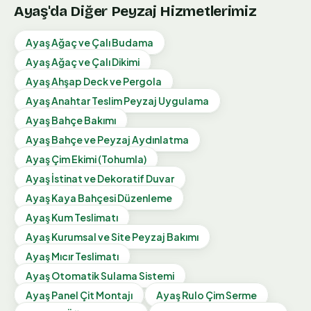
Ayaş
'da Diğer Peyzaj Hizmetlerimiz
Ayaş
Ağaç ve Çalı Budama
Ayaş
Ağaç ve Çalı Dikimi
Ayaş
Ahşap Deck ve Pergola
Ayaş
Anahtar Teslim Peyzaj Uygulama
Ayaş
Bahçe Bakımı
Ayaş
Bahçe ve Peyzaj Aydınlatma
Ayaş
Çim Ekimi (Tohumla)
Ayaş
İstinat ve Dekoratif Duvar
Ayaş
Kaya Bahçesi Düzenleme
Ayaş
Kum Teslimatı
Ayaş
Kurumsal ve Site Peyzaj Bakımı
Ayaş
Mıcır Teslimatı
Ayaş
Otomatik Sulama Sistemi
Ayaş
Panel Çit Montajı
Ayaş
Rulo Çim Serme