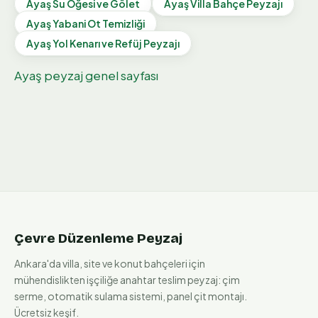
Ayaş
Su Öğesi ve Gölet
Ayaş
Villa Bahçe Peyzajı
Ayaş
Yabani Ot Temizliği
Ayaş
Yol Kenarı ve Refüj Peyzajı
Ayaş
peyzaj genel sayfası
Çevre Düzenleme Peyzaj
Ankara'da villa, site ve konut bahçeleri için
mühendislikten işçiliğe anahtar teslim peyzaj: çim
serme, otomatik sulama sistemi, panel çit montajı.
Ücretsiz keşif.