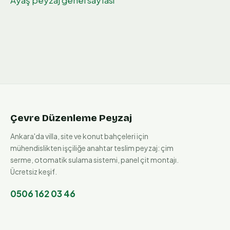
Çevre Düzenleme Peyzaj
Ankara'da villa, site ve konut bahçeleri için
mühendislikten işçiliğe anahtar teslim peyzaj: çim
serme, otomatik sulama sistemi, panel çit montajı.
Ücretsiz keşif.
0506 162 03 46