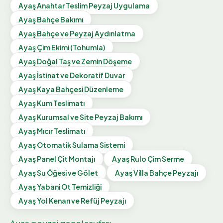
Ayaş
Anahtar Teslim Peyzaj Uygulama
Ayaş
Bahçe Bakımı
Ayaş
Bahçe ve Peyzaj Aydınlatma
Ayaş
Çim Ekimi (Tohumla)
Ayaş
Doğal Taş ve Zemin Döşeme
Ayaş
İstinat ve Dekoratif Duvar
Ayaş
Kaya Bahçesi Düzenleme
Ayaş
Kum Teslimatı
Ayaş
Kurumsal ve Site Peyzaj Bakımı
Ayaş
Mıcır Teslimatı
Ayaş
Otomatik Sulama Sistemi
Ayaş
Panel Çit Montajı
Ayaş
Rulo Çim Serme
Ayaş
Su Öğesi ve Gölet
Ayaş
Villa Bahçe Peyzajı
Ayaş
Yabani Ot Temizliği
Ayaş
Yol Kenarı ve Refüj Peyzajı
Ayaş
peyzaj genel sayfası