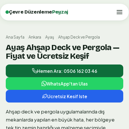
Çevre Düzenleme
Peyzaj
Ana Sayfa
Ankara
Ayaş
Ahşap Deck ve Pergola
Ayaş Ahşap Deck ve Pergola —
Fiyat ve Ücretsiz Keşif
Hemen Ara: 0506 162 03 46
WhatsApp'tan Ulas
Ucretsiz Kesif Iste
Ahşap deck ve pergola uygulamalarında dış
mekanlarda yapılan en büyük hata, her bölgeye
tek tip zemin hazırlığı ve malzeme seçimiyle