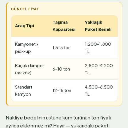
Taşıma
Yaklaşık
Araç Tipi
Kapasitesi
Paket Bedeli
Kamyonet /
1.200–1.800
1,5–3 ton
pick-up
TL
Küçük damper
2.800–4.200
6–10 ton
(arazöz)
TL
Standart
4.500–6.500
12–15 ton
kamyon
TL
Nakliye bedelinin üstüne kum türünün ton fiyatı
ayrıca eklenmez mi? Hayır — yukarıdaki paket