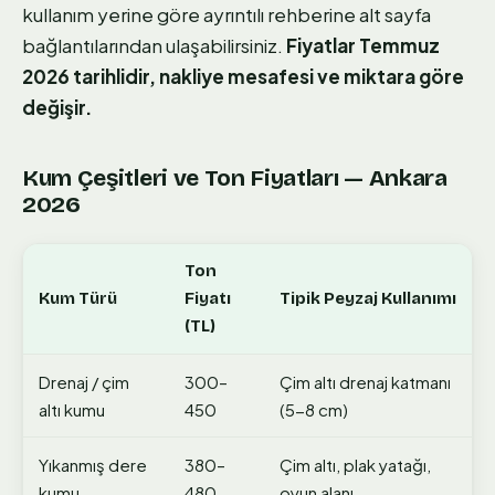
kullanım yerine göre ayrıntılı rehberine alt sayfa
bağlantılarından ulaşabilirsiniz.
Fiyatlar Temmuz
2026 tarihlidir, nakliye mesafesi ve miktara göre
değişir.
Kum Çeşitleri ve Ton Fiyatları — Ankara
2026
Ton
Kum Türü
Fiyatı
Tipik Peyzaj Kullanımı
(TL)
Drenaj / çim
300–
Çim altı drenaj katmanı
altı kumu
450
(5-8 cm)
Yıkanmış dere
380–
Çim altı, plak yatağı,
kumu
480
oyun alanı