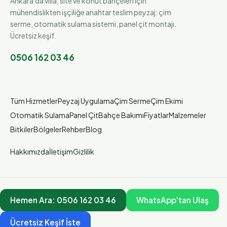
Ankara'da villa, site ve konut bahçeleri için
mühendislikten işçiliğe anahtar teslim peyzaj: çim
serme, otomatik sulama sistemi, panel çit montajı.
Ücretsiz keşif.
0506 162 03 46
Tüm Hizmetler
Peyzaj Uygulama
Çim Serme
Çim Ekimi
Otomatik Sulama
Panel Çit
Bahçe Bakımı
Fiyatlar
Malzemeler
Bitkiler
Bölgeler
Rehber
Blog
Hakkımızda
İletişim
Gizlilik
Hemen Ara:
0506 162 03 46
WhatsApp'tan Ulaş
Ücretsiz Keşif İste