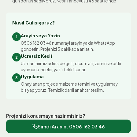
gun donus sagliyoruz. Kesif randevusu 48 saat icinde.
Nasil Calisiyoruz?
Arayin veya Yazin
1
0506 162 03 46 numarayi arayin ya da WhatsApp
gonderin. Projenizi 5 dakikada anlatin.
Ucretsiz Kesif
2
Uzmanlarimiz adreside gelir, olcum alir, zemin ve bitki
uyumunu inceler, yazili teklif sunar.
Uygulama
3
Onaylanan projede malzeme temini ve uygulamayi
biz yapiyoruz. Temizlik dahil anahtar teslim.
Projenizi konusmaya hazir misiniz?
Simdi Arayin:
0506 162 03 46