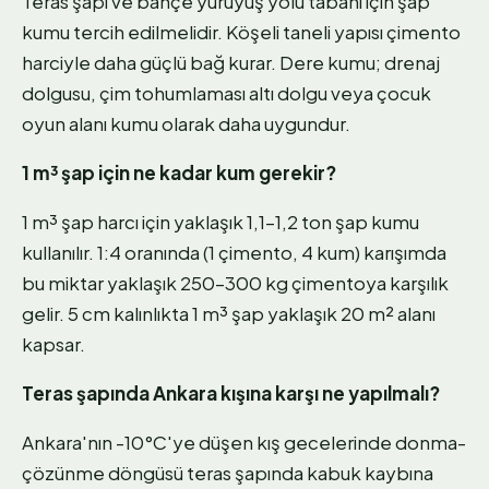
Teras şapı ve bahçe yürüyüş yolu tabanı için şap
kumu tercih edilmelidir. Köşeli taneli yapısı çimento
harciyle daha güçlü bağ kurar. Dere kumu; drenaj
dolgusu, çim tohumlaması altı dolgu veya çocuk
oyun alanı kumu olarak daha uygundur.
1 m³ şap için ne kadar kum gerekir?
1 m³ şap harcı için yaklaşık 1,1–1,2 ton şap kumu
kullanılır. 1:4 oranında (1 çimento, 4 kum) karışımda
bu miktar yaklaşık 250–300 kg çimentoya karşılık
gelir. 5 cm kalınlıkta 1 m³ şap yaklaşık 20 m² alanı
kapsar.
Teras şapında Ankara kışına karşı ne yapılmalı?
Ankara'nın -10°C'ye düşen kış gecelerinde donma-
çözünme döngüsü teras şapında kabuk kaybına