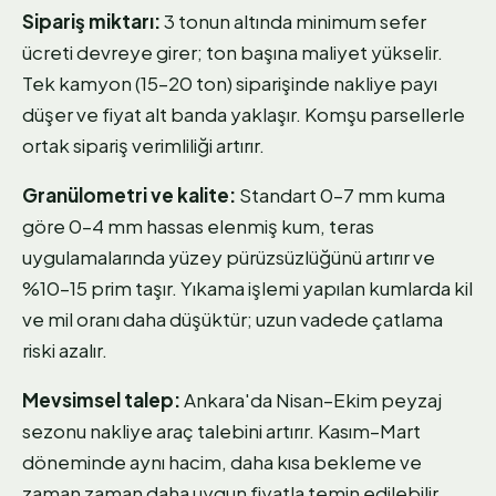
Sipariş miktarı:
3 tonun altında minimum sefer
ücreti devreye girer; ton başına maliyet yükselir.
Tek kamyon (15–20 ton) siparişinde nakliye payı
düşer ve fiyat alt banda yaklaşır. Komşu parsellerle
ortak sipariş verimliliği artırır.
Granülometri ve kalite:
Standart 0–7 mm kuma
göre 0–4 mm hassas elenmiş kum, teras
uygulamalarında yüzey pürüzsüzlüğünü artırır ve
%10–15 prim taşır. Yıkama işlemi yapılan kumlarda kil
ve mil oranı daha düşüktür; uzun vadede çatlama
riski azalır.
Mevsimsel talep:
Ankara'da Nisan–Ekim peyzaj
sezonu nakliye araç talebini artırır. Kasım–Mart
döneminde aynı hacim, daha kısa bekleme ve
zaman zaman daha uygun fiyatla temin edilebilir.