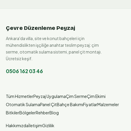
Çevre Düzenleme Peyzaj
Ankara'da villa, site ve konut bahçeleri için
mühendislikten işçiliğe anahtar teslim peyzaj: çim
serme, otomatik sulama sistemi, panel çit montajı.
Ücretsiz keşif.
0506 162 03 46
Tüm Hizmetler
Peyzaj Uygulama
Çim Serme
Çim Ekimi
Otomatik Sulama
Panel Çit
Bahçe Bakımı
Fiyatlar
Malzemeler
Bitkiler
Bölgeler
Rehber
Blog
Hakkımızda
İletişim
Gizlilik