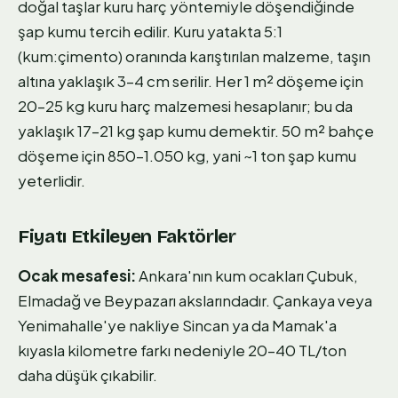
doğal taşlar kuru harç yöntemiyle döşendiğinde
şap kumu tercih edilir. Kuru yatakta 5:1
(kum:çimento) oranında karıştırılan malzeme, taşın
altına yaklaşık 3–4 cm serilir. Her 1 m² döşeme için
20–25 kg kuru harç malzemesi hesaplanır; bu da
yaklaşık 17–21 kg şap kumu demektir. 50 m² bahçe
döşeme için 850–1.050 kg, yani ~1 ton şap kumu
yeterlidir.
Fiyatı Etkileyen Faktörler
Ocak mesafesi:
Ankara'nın kum ocakları Çubuk,
Elmadağ ve Beypazarı akslarındadır. Çankaya veya
Yenimahalle'ye nakliye Sincan ya da Mamak'a
kıyasla kilometre farkı nedeniyle 20–40 TL/ton
daha düşük çıkabilir.