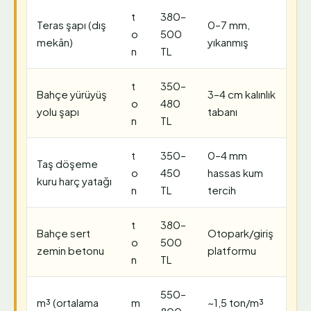
t
380–
Teras şapı (dış
0–7 mm,
o
500
mekân)
yıkanmış
n
TL
t
350–
Bahçe yürüyüş
3–4 cm kalınlık
o
480
yolu şapı
tabanı
n
TL
t
350–
0–4 mm
Taş döşeme
o
450
hassas kum
kuru harç yatağı
n
TL
tercih
t
380–
Bahçe sert
Otopark/giriş
o
500
zemin betonu
platformu
n
TL
550–
m³ (ortalama
m
~1,5 ton/m³