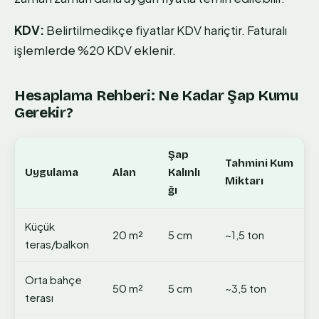
KDV:
Belirtilmedikçe fiyatlar KDV hariçtir. Faturalı
işlemlerde %20 KDV eklenir.
Hesaplama Rehberi: Ne Kadar Şap Kumu
Gerekir?
Şap
Tahmini Kum
Uygulama
Alan
Kalınlı
Miktarı
ğı
Küçük
20 m²
5 cm
~1,5 ton
teras/balkon
Orta bahçe
50 m²
5 cm
~3,5 ton
terası