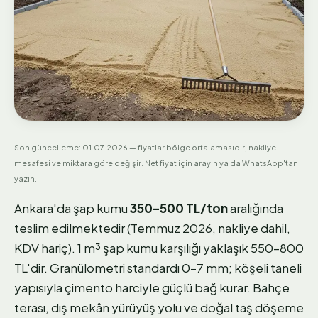
Son güncelleme:
01.07.2026
— fiyatlar bölge ortalamasıdır; nakliye
mesafesi ve miktara göre değişir. Net fiyat için arayın ya da WhatsApp'tan
yazın.
Ankara'da şap kumu
350–500 TL/ton
aralığında
teslim edilmektedir (Temmuz 2026, nakliye dahil,
KDV hariç). 1 m³ şap kumu karşılığı yaklaşık 550–800
TL'dir. Granülometri standardı 0–7 mm; köşeli taneli
yapısıyla çimento harciyle güçlü bağ kurar. Bahçe
terası, dış mekân yürüyüş yolu ve doğal taş döşeme