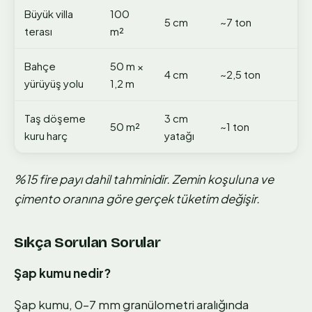
Büyük villa
100
5 cm
~7 ton
terası
m²
Bahçe
50 m ×
4 cm
~2,5 ton
yürüyüş yolu
1,2 m
Taş döşeme
3 cm
50 m²
~1 ton
kuru harç
yatağı
%15 fire payı dahil tahminidir. Zemin koşuluna ve
çimento oranına göre gerçek tüketim değişir.
Sıkça Sorulan Sorular
Şap kumu nedir?
Şap kumu, 0–7 mm granülometri aralığında