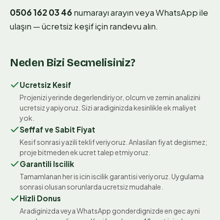
0506 162 03 46
numarayı arayın veya WhatsApp ile
ulaşın — ücretsiz keşif için randevu alın.
Neden Bizi Secmelisiniz?
Ucretsiz Kesif
Projenizi yerinde degerlendiriyor, olcum ve zemin analizini
ucretsiz yapiyoruz. Sizi aradiginizda kesinlikle ek maliyet
yok.
Seffaf ve Sabit Fiyat
Kesif sonrasi yazili teklif veriyoruz. Anlasilan fiyat degismez;
proje bitmeden ek ucret talep etmiyoruz.
Garantili Iscilik
Tamamlanan her is icin iscilik garantisi veriyoruz. Uygulama
sonrasi olusan sorunlarda ucretsiz mudahale.
Hizli Donus
Aradiginizda veya WhatsApp gonderdignizde en gec ayni