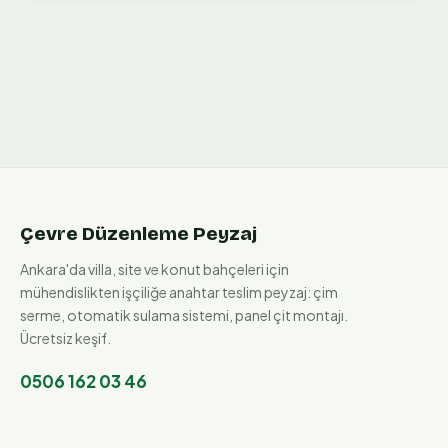
Çevre Düzenleme Peyzaj
Ankara'da villa, site ve konut bahçeleri için
mühendislikten işçiliğe anahtar teslim peyzaj: çim
serme, otomatik sulama sistemi, panel çit montajı.
Ücretsiz keşif.
0506 162 03 46