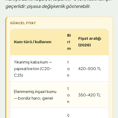
geçerlidir; piyasa değişkenlik gösterebilir.
Bi
Fiyat aralığı
Kum türü / kullanım
ri
(2026)
m
Yıkanmış kaba kum —
t
yapısal beton (C20–
o
420–500 TL
C25)
n
t
Elenmemiş inşaat kumu
o
350–420 TL
— bordür harcı, genel
n
ç