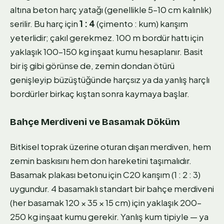
altına beton harç yatağı (genellikle 5–10 cm kalınlık)
serilir. Bu harç için
1 : 4
(çimento : kum) karışım
yeterlidir; çakıl gerekmez. 100 m bordür hattı için
yaklaşık 100–150 kg inşaat kumu hesaplanır. Basit
bir iş gibi görünse de, zemin dondan ötürü
genişleyip büzüştüğünde harçsız ya da yanlış harçlı
bordürler birkaç kıştan sonra kaymaya başlar.
Bahçe Merdiveni ve Basamak Döküm
Bitkisel toprak üzerine oturan dışarı merdiven, hem
zemin baskısını hem don hareketini taşımalıdır.
Basamak plakası betonu için C20 karışım (1 : 2 : 3)
uygundur. 4 basamaklı standart bir bahçe merdiveni
(her basamak 120 × 35 × 15 cm) için yaklaşık 200–
250 kg inşaat kumu gerekir. Yanlış kum tipiyle — ya