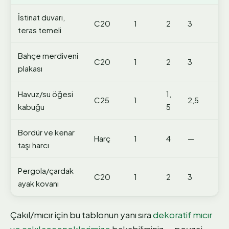
İstinat duvarı,
C20
1
2
3
teras temeli
Bahçe merdiveni
C20
1
2
3
plakası
Havuz/su öğesi
1,
C25
1
2,5
kabuğu
5
Bordür ve kenar
Harç
1
4
—
taşı harcı
Pergola/çardak
C20
1
2
3
ayak kovanı
Çakıl/mıcır için bu tablonun yanı sıra
dekoratif mıcır