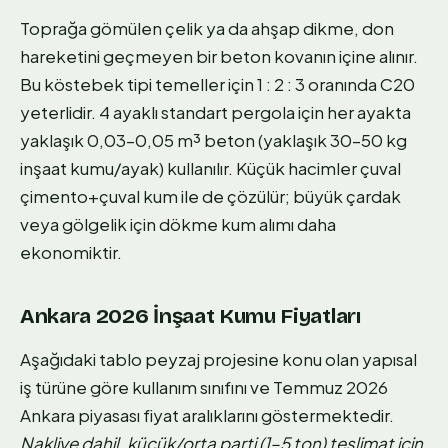
Toprağa gömülen çelik ya da ahşap dikme, don
hareketini geçmeyen bir beton kovanın içine alınır.
Bu köstebek tipi temeller için 1 : 2 : 3 oranında C20
yeterlidir. 4 ayaklı standart pergola için her ayakta
yaklaşık 0,03–0,05 m³ beton (yaklaşık 30–50 kg
inşaat kumu/ayak) kullanılır. Küçük hacimler çuval
çimento+çuval kum ile de çözülür; büyük çardak
veya gölgelik için dökme kum alımı daha
ekonomiktir.
Ankara 2026 İnşaat Kumu Fiyatları
Aşağıdaki tablo peyzaj projesine konu olan yapısal
iş türüne göre kullanım sınıfını ve Temmuz 2026
Ankara piyasası fiyat aralıklarını göstermektedir.
Nakliye dahil, küçük/orta parti (1–5 ton) teslimat için