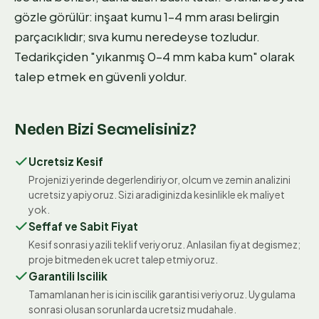
gözle görülür: inşaat kumu 1–4 mm arası belirgin
parçacıklıdır; sıva kumu neredeyse tozludur.
Tedarikçiden "yıkanmış 0–4 mm kaba kum" olarak
talep etmek en güvenli yoldur.
Neden Bizi Secmelisiniz?
Ucretsiz Kesif
Projenizi yerinde degerlendiriyor, olcum ve zemin analizini
ucretsiz yapiyoruz. Sizi aradiginizda kesinlikle ek maliyet
yok.
Seffaf ve Sabit Fiyat
Kesif sonrasi yazili teklif veriyoruz. Anlasilan fiyat degismez;
proje bitmeden ek ucret talep etmiyoruz.
Garantili Iscilik
Tamamlanan her is icin iscilik garantisi veriyoruz. Uygulama
sonrasi olusan sorunlarda ucretsiz mudahale.