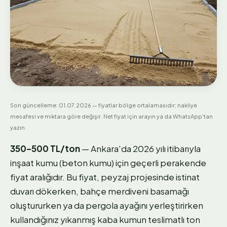
Son güncelleme:
01.07.2026
— fiyatlar bölge ortalamasıdır; nakliye
mesafesi ve miktara göre değişir. Net fiyat için arayın ya da WhatsApp'tan
yazın.
350–500 TL/ton
— Ankara'da 2026 yılı itibarıyla
inşaat kumu (beton kumu) için geçerli perakende
fiyat aralığıdır. Bu fiyat, peyzaj projesinde istinat
duvarı dökerken, bahçe merdiveni basamağı
oluştururken ya da pergola ayağını yerleştirirken
kullandığınız yıkanmış kaba kumun teslimatlı ton