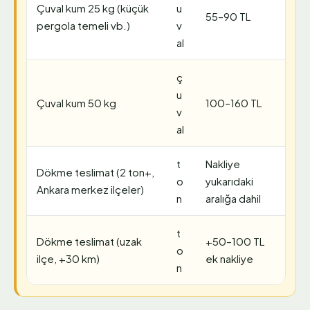
Çuval kum 25 kg (küçük
u
55–90 TL
pergola temeli vb.)
v
al
ç
u
Çuval kum 50 kg
100–160 TL
v
al
t
Nakliye
Dökme teslimat (2 ton+,
o
yukarıdaki
Ankara merkez ilçeler)
n
aralığa dahil
t
Dökme teslimat (uzak
+50–100 TL
o
ilçe, +30 km)
ek nakliye
n