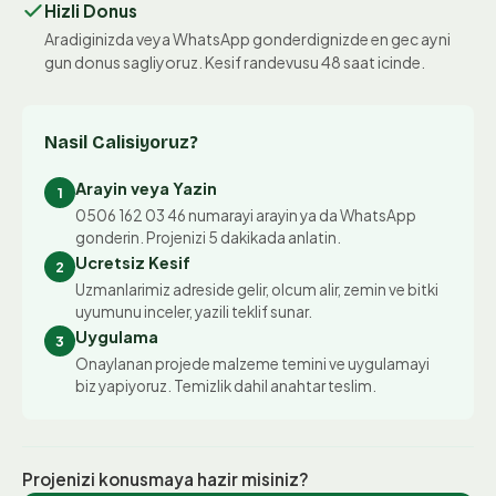
Hizli Donus
Aradiginizda veya WhatsApp gonderdignizde en gec ayni
gun donus sagliyoruz. Kesif randevusu 48 saat icinde.
Nasil Calisiyoruz?
Arayin veya Yazin
1
0506 162 03 46 numarayi arayin ya da WhatsApp
gonderin. Projenizi 5 dakikada anlatin.
Ucretsiz Kesif
2
Uzmanlarimiz adreside gelir, olcum alir, zemin ve bitki
uyumunu inceler, yazili teklif sunar.
Uygulama
3
Onaylanan projede malzeme temini ve uygulamayi
biz yapiyoruz. Temizlik dahil anahtar teslim.
Projenizi konusmaya hazir misiniz?