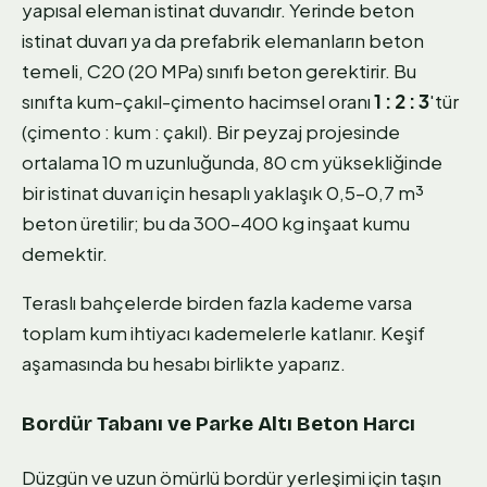
yapısal eleman istinat duvarıdır. Yerinde beton
istinat duvarı ya da prefabrik elemanların beton
temeli, C20 (20 MPa) sınıfı beton gerektirir. Bu
sınıfta kum-çakıl-çimento hacimsel oranı
1 : 2 : 3
'tür
(çimento : kum : çakıl). Bir peyzaj projesinde
ortalama 10 m uzunluğunda, 80 cm yüksekliğinde
bir istinat duvarı için hesaplı yaklaşık 0,5–0,7 m³
beton üretilir; bu da 300–400 kg inşaat kumu
demektir.
Teraslı bahçelerde birden fazla kademe varsa
toplam kum ihtiyacı kademelerle katlanır. Keşif
aşamasında bu hesabı birlikte yaparız.
Bordür Tabanı ve Parke Altı Beton Harcı
Düzgün ve uzun ömürlü bordür yerleşimi için taşın