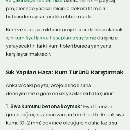
ve çakıl seçeneklerimize
bakabilirsiniz — peyzaj
projelerinde yapısal mıcır ile dekoratif mıcırı
birbirinden ayıran pratik rehber orada.
Kum ve agrega miktarını proje bazında hesaplamak
için
kum fiyatları ve hesaplama sayfamız
da işinize
yarayacaktır; farklı kum tipleri burada yan yana
karşılaştırılmaktadır.
Sık Yapılan Hata: Kum Türünü Karıştırmak
Ankara'daki peyzaj projelerinde saha
deneyimimize göre en sık yapılan iki hata şudur:
1. Sıva kumunu betona koymak:
Fiyat benzer
göründüğü için zaman zaman tercih edilir. Ancak sıva
kumu (0–2 mm) çok ince olduğu için daha fazla su