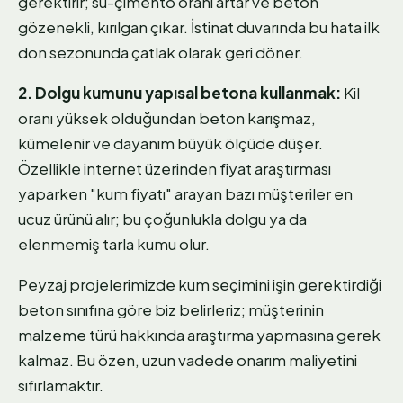
gerektirir; su-çimento oranı artar ve beton
gözenekli, kırılgan çıkar. İstinat duvarında bu hata ilk
don sezonunda çatlak olarak geri döner.
2. Dolgu kumunu yapısal betona kullanmak:
Kil
oranı yüksek olduğundan beton karışmaz,
kümelenir ve dayanım büyük ölçüde düşer.
Özellikle internet üzerinden fiyat araştırması
yaparken "kum fiyatı" arayan bazı müşteriler en
ucuz ürünü alır; bu çoğunlukla dolgu ya da
elenmemiş tarla kumu olur.
Peyzaj projelerimizde kum seçimini işin gerektirdiği
beton sınıfına göre biz belirleriz; müşterinin
malzeme türü hakkında araştırma yapmasına gerek
kalmaz. Bu özen, uzun vadede onarım maliyetini
sıfırlamaktır.