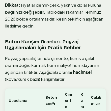
Dikkat:
Fiyatlar demir-çelik, yakıt ve dolar kuruna
bağlı hızlı değişebilir. Tablodaki rakamlar Temmuz
2026 bölge ortalamasıdır; kesin teklif için aşağıdan
iletişime geçin.
Beton Karışım Oranları: Peyzaj
Uygulamaları İçin Pratik Rehber
Peyzaj yapısal işlerinde çimento, kum ve çakıl
oranını doğru kurmak hem maliyet hem dayanım
açısından kritiktir. Aşağıdaki oranlar
hacimsel
(kova/kürek bazlı) karışımlardır:
Çim
K
Beton
Çakıl/
Uygulama
ent
u
sınıfı
mıcır
o
m