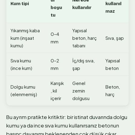
ül
Nerede
Kum tipi
kullanıl
boyu
kullanılır
maz
tu
Yıkanmış kaba
Yapısal
0–4
kum (inşaat
beton, harç
Sıva, şap
mm
kumu)
tabanı
Sıva kumu
0–2
İç/dış sıva,
Yapısal
(ince kum)
mm
şap
beton
Karışık
Genel
Dolgu kumu
Beton,
, kil
zemin
(elenmemiş)
harç
içerir
dolgusu
Bu ayrım pratikte kritiktir: bir istinat duvarında dolgu
kumu ya da ince sıva kumu kullanırsanız betonun
basınç dayanımı beklenenden çok düşük çıkar.