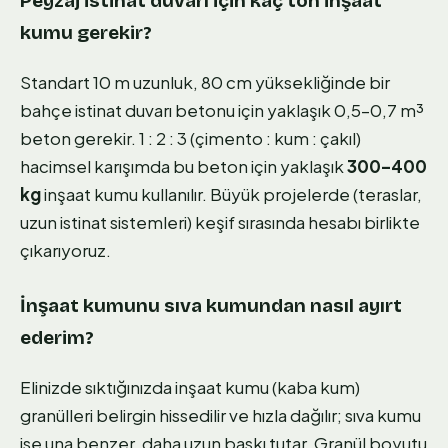
Peyzaj istinat duvarı için kaç ton inşaat
kumu gerekir?
Standart 10 m uzunluk, 80 cm yüksekliğinde bir
bahçe istinat duvarı betonu için yaklaşık 0,5–0,7 m³
beton gerekir. 1 : 2 : 3 (çimento : kum : çakıl)
hacimsel karışımda bu beton için yaklaşık
300–400
kg
inşaat kumu kullanılır. Büyük projelerde (teraslar,
uzun istinat sistemleri) keşif sırasında hesabı birlikte
çıkarıyoruz.
İnşaat kumunu sıva kumundan nasıl ayırt
ederim?
Elinizde sıktığınızda inşaat kumu (kaba kum)
granülleri belirgin hissedilir ve hızla dağılır; sıva kumu
ise una benzer, daha uzun baskı tutar. Granül boyutu