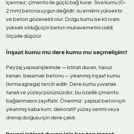
içermez; çimento ile güçlü bağ kurar. Sıva kumu (0–
2 mm) betona uygun değildir: su emilimi yüksektir
ve beton gözenekli olur. Dolgu kumu ise kil oranı
yüksek olduğu için beton mukavemetini ciddi
ölçüde düşürür.
İnşaat kumu mu dere kumu mu seçmeliyim?
Peyzaj yapısal işlerinde — istinat duvarı, havuz
kenarı, basamak betonu — yıkanmış inşaat kumu
(kırma agrega) tercih edilir. Dere kumu yuvarlak
taneli ve yüzeyi pürüzsüzdür; bu özellik çimento
bağlanmasını zayıflatır. Önerimiz: yapısal beton için
yıkanmış kaba kum, dekoratif yüzey serimi veya
drenaj dolgusu için dere çakılı.