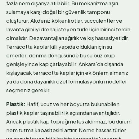
fazla nem dışarıya atılabilir. Bu mekanizma aşırı
sulamaya karşı doğal bir güvenlik tamponu
oluşturur; Akdeniz kökenli otlar, succulentler ve
lavanta gibi iyi drenaj isteyen türler için birinci tercih
olmalıdır. Dezavantajları ağırlık ve kış hassasiyetidir.
Terracotta kaplar killi yapıda oldukları için su
emerler; donma döngüsünde bu su buz olup
genişleyince kap çatlayabilir. Ankara'da dışarıda
kışlayacak terracotta kaplar için ek önlem almanız
ya da dona dayanıklı özel formülasyonlu modeller
seçmeniz gerekir.
Plastik:
Hafif, ucuz ve her boyutta bulunabilen
plastik kaplar taşınabilirlik açısından avantajlıdır.
Ancak plastik kap toprağı nefes aldırmaz; bu durum
nem tutma kapasitesini artırır. Neme hassas türler
ve az su isteyen bitkiler için terracotta'ya tercih