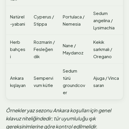
Sedum
Natürel
Cyperus /
Portulaca /
angelina /
-yabani
Stippa
Nemesia
Lysimachia
Herb
Rozmarin /
Kekik
Nane /
bahçes
Fesleğen
sarkmalı /
Maydanoz
i
dik
Oregano
Sedum
Ankara
Sempervi
türü
Ajuga / Vinca
kışlayan
vum kütle
groundcov
saran
er
Örnekler yaz sezonu Ankara koşulları için genel
kılavuz niteliğindedir; tür uyumluluğu ışık
gereksinimlerine göre kontrol edilmelidir.