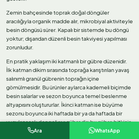
Zemin bahçesinde toprak doğal döngüler
aracılığıyla organik madde alır, mikrobiyal aktiviteyle
besin döngüsü sürer. Kapalı bir sistemde bu döngü
yoktur; dışarıdan düzenli besin takviyesi yapılması
zorunludur.
En pratik yaklaşım iki katmanlı bir gübre düzenidir.
İlk katman dikim sırasında toprağa karıştırılan yavaş
salınımlı granül gübrenin toprağın içine
gömülmesidir. Bu ürünler aylarca kademeli biçimde
besin salarlar ve sezon boyunca temel beslenme
altyapısını oluştururlar. İkinci katman ise büyüme
sezonu boyunca iki haftada bir ya da haftada bir
uygulanacak dengeli sıvı gübredir; bu gübre bitkinin
anlık besin ihtiyacını karşılar ve çiçeklenme ile
Ara
WhatsApp