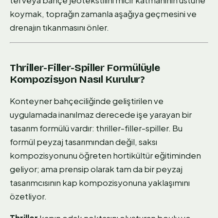
tel veya bahçe jeotekstilini mıcır katmanının üstüne
koymak, toprağın zamanla aşağıya geçmesini ve
drenajın tıkanmasını önler.
Thriller-Filler-Spiller Formülüyle
Kompozisyon Nasıl Kurulur?
Konteyner bahçeciliğinde geliştirilen ve
uygulamada inanılmaz derecede işe yarayan bir
tasarım formülü vardır: thriller-filler-spiller. Bu
formül peyzaj tasarımından değil, saksı
kompozisyonunu öğreten hortikültür eğitiminden
geliyor; ama prensip olarak tam da bir peyzaj
tasarımcısının kap kompozisyonuna yaklaşımını
özetliyor.
Thriller
kapın odak noktasını oluşturan boylu ve