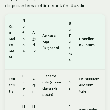
doğrudan temas ettirmemek ömrü uzatır.
N
S
Ka
e
u
p
f
A
Ankara
T
Mal
e
ğı
Önerilen
Kışı
u
ze
s
rl
Kullanım
(Dışarda)
t
me
A
ık
m
si
lı
a
r
E
Çatlama
Terr
A
Ot, sukulent,
v
riski (dona-
A
aco
ğı
Akdeniz
e
dayanıklı
z
tta
r
türleri
t
seçin)
H
H
F
Asma saksı,