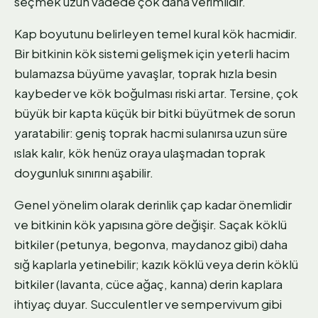
seçmek uzun vadede çok daha verimlidir.
Kap boyutunu belirleyen temel kural kök hacmidir.
Bir bitkinin kök sistemi gelişmek için yeterli hacim
bulamazsa büyüme yavaşlar, toprak hızla besin
kaybeder ve kök boğulması riski artar. Tersine, çok
büyük bir kapta küçük bir bitki büyütmek de sorun
yaratabilir: geniş toprak hacmi sulanırsa uzun süre
ıslak kalır, kök henüz oraya ulaşmadan toprak
doygunluk sınırını aşabilir.
Genel yönelim olarak derinlik çap kadar önemlidir
ve bitkinin kök yapısına göre değişir. Saçak köklü
bitkiler (petunya, begonva, maydanoz gibi) daha
sığ kaplarla yetinebilir; kazık köklü veya derin köklü
bitkiler (lavanta, cüce ağaç, kanna) derin kaplara
ihtiyaç duyar. Succulentler ve sempervivum gibi