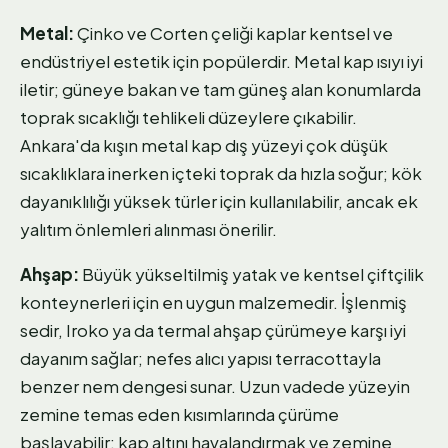
Metal:
Çinko ve Corten çeliği kaplar kentsel ve
endüstriyel estetik için popülerdir. Metal kap ısıyı iyi
iletir; güneye bakan ve tam güneş alan konumlarda
toprak sıcaklığı tehlikeli düzeylere çıkabilir.
Ankara'da kışın metal kap dış yüzeyi çok düşük
sıcaklıklara inerken içteki toprak da hızla soğur; kök
dayanıklılığı yüksek türler için kullanılabilir, ancak ek
yalıtım önlemleri alınması önerilir.
Ahşap:
Büyük yükseltilmiş yatak ve kentsel çiftçilik
konteynerleri için en uygun malzemedir. İşlenmiş
sedir, Iroko ya da termal ahşap çürümeye karşı iyi
dayanım sağlar; nefes alıcı yapısı terracottayla
benzer nem dengesi sunar. Uzun vadede yüzeyin
zemine temas eden kısımlarında çürüme
başlayabilir; kap altını havalandırmak ve zemine