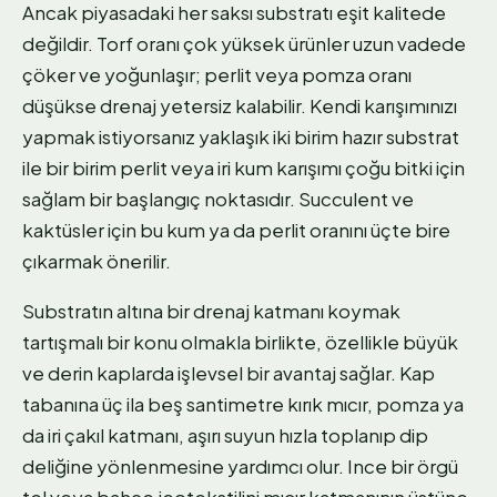
Ancak piyasadaki her saksı substratı eşit kalitede
değildir. Torf oranı çok yüksek ürünler uzun vadede
çöker ve yoğunlaşır; perlit veya pomza oranı
düşükse drenaj yetersiz kalabilir. Kendi karışımınızı
yapmak istiyorsanız yaklaşık iki birim hazır substrat
ile bir birim perlit veya iri kum karışımı çoğu bitki için
sağlam bir başlangıç noktasıdır. Succulent ve
kaktüsler için bu kum ya da perlit oranını üçte bire
çıkarmak önerilir.
Substratın altına bir drenaj katmanı koymak
tartışmalı bir konu olmakla birlikte, özellikle büyük
ve derin kaplarda işlevsel bir avantaj sağlar. Kap
tabanına üç ila beş santimetre kırık mıcır, pomza ya
da iri çakıl katmanı, aşırı suyun hızla toplanıp dip
deliğine yönlenmesine yardımcı olur. Ince bir örgü