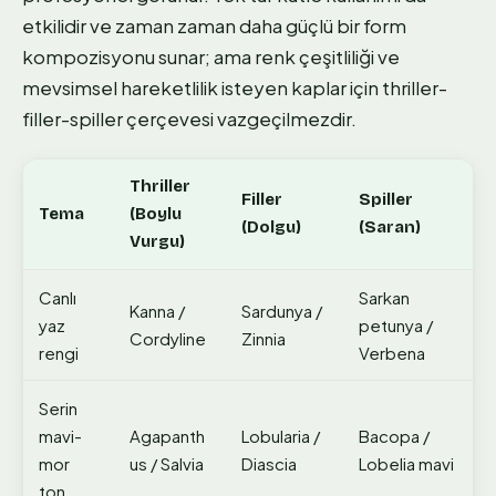
etkilidir ve zaman zaman daha güçlü bir form
kompozisyonu sunar; ama renk çeşitliliği ve
mevsimsel hareketlilik isteyen kaplar için thriller-
filler-spiller çerçevesi vazgeçilmezdir.
Thriller
Filler
Spiller
Tema
(Boylu
(Dolgu)
(Saran)
Vurgu)
Canlı
Sarkan
Kanna /
Sardunya /
yaz
petunya /
Cordyline
Zinnia
rengi
Verbena
Serin
mavi-
Agapanth
Lobularia /
Bacopa /
mor
us / Salvia
Diascia
Lobelia mavi
ton