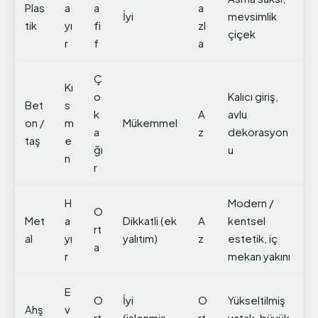
Plas
a
a
a
İyi
mevsimlik
tik
yı
fi
zl
çiçek
r
f
a
Ç
Kı
o
Kalıcı giriş,
Bet
s
k
A
avlu
on /
m
Mükemmel
a
z
dekorasyon
taş
e
ğı
u
n
r
H
Modern /
O
Met
a
Dikkatli (ek
A
kentsel
rt
al
yı
yalıtım)
z
estetik, iç
a
r
mekan yakını
E
O
İyi
O
Yükseltilmiş
Ahş
v
rt
(işlenmiş
rt
yatak, büyük