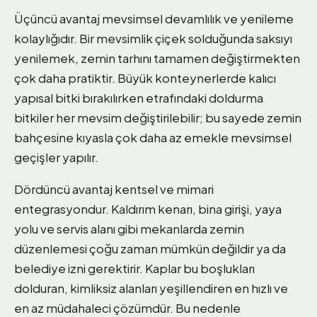
Üçüncü avantaj mevsimsel devamlılık ve yenileme
kolaylığıdır. Bir mevsimlik çiçek solduğunda saksıyı
yenilemek, zemin tarhını tamamen değiştirmekten
çok daha pratiktir. Büyük konteynerlerde kalıcı
yapısal bitki bırakılırken etrafındaki doldurma
bitkiler her mevsim değiştirilebilir; bu sayede zemin
bahçesine kıyasla çok daha az emekle mevsimsel
geçişler yapılır.
Dördüncü avantaj kentsel ve mimari
entegrasyondur. Kaldırım kenarı, bina girişi, yaya
yolu ve servis alanı gibi mekanlarda zemin
düzenlemesi çoğu zaman mümkün değildir ya da
belediye izni gerektirir. Kaplar bu boşlukları
dolduran, kimliksiz alanları yeşillendiren en hızlı ve
en az müdahaleci çözümdür. Bu nedenle