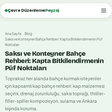
Çevre Düzenleme
Peyzaj
Ana Sayfa
Blog
Saksı ve Konteyner Bahçe Rehberi: Kapta Bitkilendirmenin Püf
Noktaları
Saksı ve Konteyner Bahçe
Rehberi: Kapta Bitkilendirmenin
Püf Noktaları
Topraksız her alanda bahçe kurmak isteyenler
için kapsamlı kap bahçe rehberi: kap malzemesi
seçimi, drenaj zorunluluğu, saksı toprağı, thriller-
filler-spiller kompozisyon, sulama ve Ankara
kışında koruma.