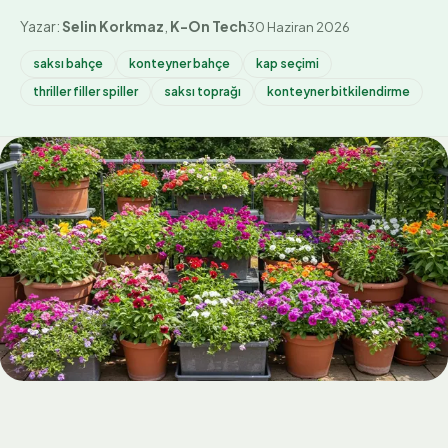
Yazar:
Selin Korkmaz
,
K-On Tech
30 Haziran 2026
saksı bahçe
konteyner bahçe
kap seçimi
thriller filler spiller
saksı toprağı
konteyner bitkilendirme