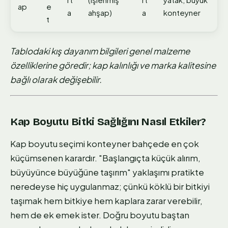
ap
e
a
ahşap)
a
konteyner
t
Tablodaki kış dayanım bilgileri genel malzeme
özelliklerine göredir; kap kalınlığı ve marka kalitesine
bağlı olarak değişebilir.
Kap Boyutu Bitki Sağlığını Nasıl Etkiler?
Kap boyutu seçimi konteyner bahçede en çok
küçümsenen karardır. "Başlangıçta küçük alırım,
büyüyünce büyüğüne taşırım" yaklaşımı pratikte
neredeyse hiç uygulanmaz; çünkü köklü bir bitkiyi
taşımak hem bitkiye hem kaplara zarar verebilir,
hem de ek emek ister. Doğru boyutu baştan