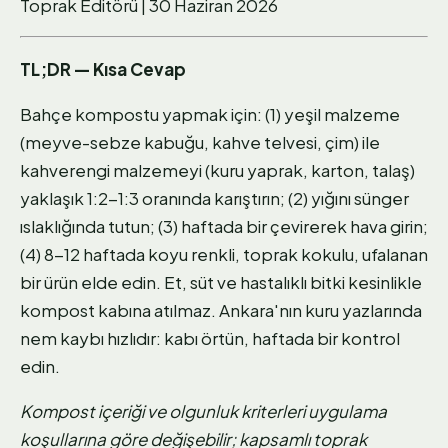
Toprak Editörü | 30 Haziran 2026
TL;DR — Kısa Cevap
Bahçe kompostu yapmak için: (1) yeşil malzeme
(meyve-sebze kabuğu, kahve telvesi, çim) ile
kahverengi malzemeyi (kuru yaprak, karton, talaş)
yaklaşık 1:2-1:3 oranında karıştırın; (2) yığını sünger
ıslaklığında tutun; (3) haftada bir çevirerek hava girin;
(4) 8-12 haftada koyu renkli, toprak kokulu, ufalanan
bir ürün elde edin. Et, süt ve hastalıklı bitki kesinlikle
kompost kabına atılmaz. Ankara'nın kuru yazlarında
nem kaybı hızlıdır: kabı örtün, haftada bir kontrol
edin.
Kompost içeriği ve olgunluk kriterleri uygulama
koşullarına göre değişebilir; kapsamlı toprak