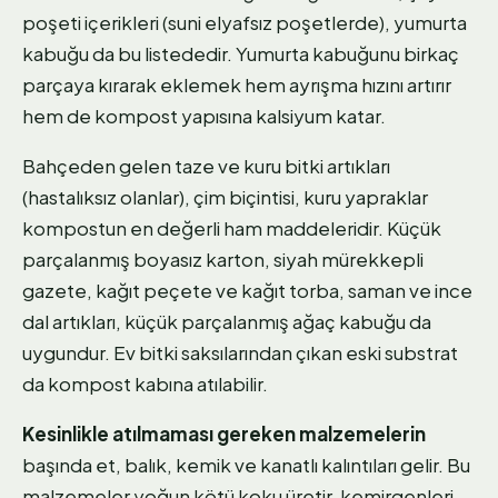
poşeti içerikleri (suni elyafsız poşetlerde), yumurta
kabuğu da bu listededir. Yumurta kabuğunu birkaç
parçaya kırarak eklemek hem ayrışma hızını artırır
hem de kompost yapısına kalsiyum katar.
Bahçeden gelen taze ve kuru bitki artıkları
(hastalıksız olanlar), çim biçintisi, kuru yapraklar
kompostun en değerli ham maddeleridir. Küçük
parçalanmış boyasız karton, siyah mürekkepli
gazete, kağıt peçete ve kağıt torba, saman ve ince
dal artıkları, küçük parçalanmış ağaç kabuğu da
uygundur. Ev bitki saksılarından çıkan eski substrat
da kompost kabına atılabilir.
Kesinlikle atılmaması gereken malzemelerin
başında et, balık, kemik ve kanatlı kalıntıları gelir. Bu
malzemeler yoğun kötü koku üretir, kemirgenleri