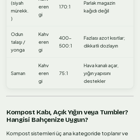
(siyah
Parlak magazin
eren
170:1
mürekk.
kağıdı değil
gi
)
Odun
Kahv
400-
Fazlası azot kısıtlar;
talaşı /
eren
500:1
dikkatli dozlayın
yonga
gi
Kahv
Hava kanalı açar,
Saman
eren
75:1
yığın yapısını
gi
destekler
Kompost Kabı, Açık Yığın veya Tumbler?
Hangisi Bahçenize Uygun?
Kompost sistemleri üç ana kategoride toplanır ve