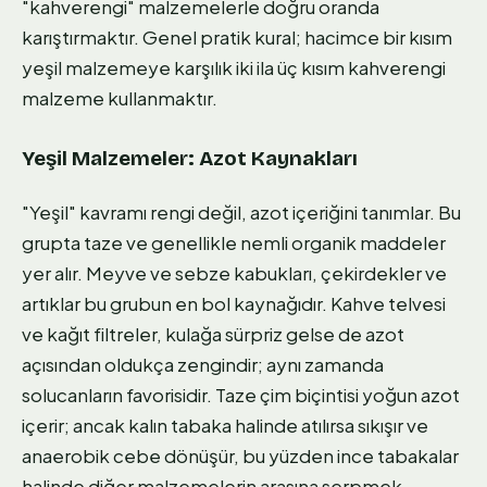
"kahverengi" malzemelerle doğru oranda
karıştırmaktır. Genel pratik kural; hacimce bir kısım
yeşil malzemeye karşılık iki ila üç kısım kahverengi
malzeme kullanmaktır.
Yeşil Malzemeler: Azot Kaynakları
"Yeşil" kavramı rengi değil, azot içeriğini tanımlar. Bu
grupta taze ve genellikle nemli organik maddeler
yer alır. Meyve ve sebze kabukları, çekirdekler ve
artıklar bu grubun en bol kaynağıdır. Kahve telvesi
ve kağıt filtreler, kulağa sürpriz gelse de azot
açısından oldukça zengindir; aynı zamanda
solucanların favorisidir. Taze çim biçintisi yoğun azot
içerir; ancak kalın tabaka halinde atılırsa sıkışır ve
anaerobik cebe dönüşür, bu yüzden ince tabakalar
halinde diğer malzemelerin arasına serpmek