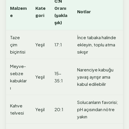
C:N
Malzem
Kate
Oranı
Notlar
e
gori
(yakla
şık)
Taze
İnce tabaka halinde
çim
Yeşil
17:1
ekleyin, toplu atma
biçintisi
sıkışır
Meyve-
Narenciye kabuğu
sebze
15-
Yeşil
yavaş ayrışır ama
kabuklar
35:1
kabul edilebilir
ı
Solucanların favorisi;
Kahve
Yeşil
20:1
pH açısından nötre
telvesi
yakın