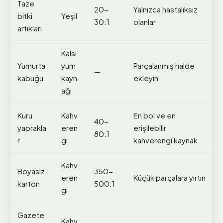
Taze
20-
Yalnızca hastalıksız
bitki
Yeşil
30:1
olanlar
artıkları
Kalsi
Yumurta
yum
Parçalanmış halde
—
kabuğu
kayn
ekleyin
ağı
Kuru
Kahv
En bol ve en
40-
yaprakla
eren
erişilebilir
80:1
r
gi
kahverengi kaynak
Kahv
Boyasız
350-
eren
Küçük parçalara yırtın
karton
500:1
gi
Gazete
Kahv