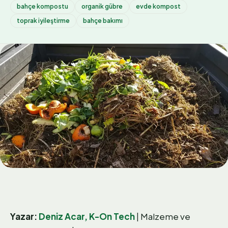
bahçe kompostu
organik gübre
evde kompost
toprak iyileştirme
bahçe bakımı
Yazar:
Deniz Acar, K-On Tech
| Malzeme ve