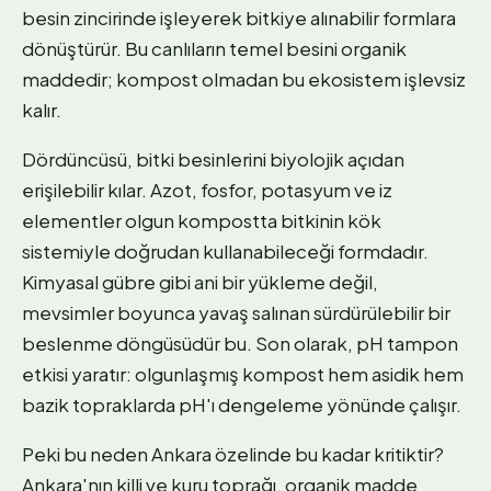
besin zincirinde işleyerek bitkiye alınabilir formlara
dönüştürür. Bu canlıların temel besini organik
maddedir; kompost olmadan bu ekosistem işlevsiz
kalır.
Dördüncüsü, bitki besinlerini biyolojik açıdan
erişilebilir kılar. Azot, fosfor, potasyum ve iz
elementler olgun kompostta bitkinin kök
sistemiyle doğrudan kullanabileceği formdadır.
Kimyasal gübre gibi ani bir yükleme değil,
mevsimler boyunca yavaş salınan sürdürülebilir bir
beslenme döngüsüdür bu. Son olarak, pH tampon
etkisi yaratır: olgunlaşmış kompost hem asidik hem
bazik topraklarda pH'ı dengeleme yönünde çalışır.
Peki bu neden Ankara özelinde bu kadar kritiktir?
Ankara'nın killi ve kuru toprağı, organik madde