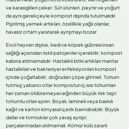
ve karasigilleri çeker. Süt ürünleri, peynir ve yoğurt
da aynı gerekçeyle kompost dışında tutulmalıdır.
Pişirilmiş yemek artıkları, özellikle yağlı olanlar,
havasız ortam yaratarak ayrışmayı bozar.
Evcil hayvan dışkısı, kedi ve köpek gübresi insan
sağlığı açısından riskli patojenler içerebilir; kompost
kabına atılmamalıdır. Hastalıklı bitki artıkları mantar
hastalıkları ve bakteriyel enfeksiyonları kompost
içinde çoğaltabilir; doğrudan çöpe gitmeli. Tohum
tutmuş yabancı otlar kompostun iç ısısı tohumları
her zaman öldüremeyeceğinden büyük risk taşır;
tohumlu otları ayırın. Boyalı, lamineli veya baskılı
kağıt ve karton kimyasal içerik barındırabilir. Büyük
dallar ve tomruklar çok yavaş ayrışır;
parçalanmadan atılmamalı. Kömür külü zararlı