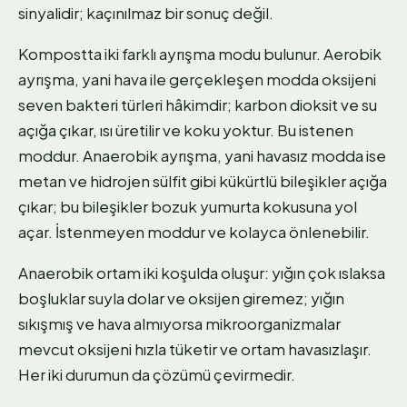
sinyalidir; kaçınılmaz bir sonuç değil.
Kompostta iki farklı ayrışma modu bulunur. Aerobik
ayrışma, yani hava ile gerçekleşen modda oksijeni
seven bakteri türleri hâkimdir; karbon dioksit ve su
açığa çıkar, ısı üretilir ve koku yoktur. Bu istenen
moddur. Anaerobik ayrışma, yani havasız modda ise
metan ve hidrojen sülfit gibi kükürtlü bileşikler açığa
çıkar; bu bileşikler bozuk yumurta kokusuna yol
açar. İstenmeyen moddur ve kolayca önlenebilir.
Anaerobik ortam iki koşulda oluşur: yığın çok ıslaksa
boşluklar suyla dolar ve oksijen giremez; yığın
sıkışmış ve hava almıyorsa mikroorganizmalar
mevcut oksijeni hızla tüketir ve ortam havasızlaşır.
Her iki durumun da çözümü çevirmedir.