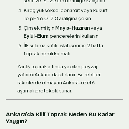
serin ve 15-20 cm derinliğe karıştırın
Kireç yüksekse leonardit veya kükürt
ile pH'ı 6.0-7.0 aralığına çekin
Çim ekimi için
Mayıs-Haziran
veya
Eylül-Ekim
pencerelerini kullanın
İlk sulama kritik: ıslah sonrası 2 hafta
toprak nemli kalmalı
Yanlış toprak altında yapılan peyzaj
yatırımı Ankara'da sıfırlanır. Bu rehber,
rakiplerde olmayan Ankara-özel 6
aşamalı protokolü sunar.
Ankara'da Killi Toprak Neden Bu Kadar
Yaygın?