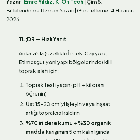
Yazar:
Emre Yıldız, K-On Tech
| Çim &
Bitkilendirme Uzman Yazarı | Güncelleme: 4 Haziran
2026
TL;DR — Hızlı Yanıt
Ankara'da (özellikle İncek, Çayyolu,
Etimesgut yeni yapı bölgelerinde) killi
toprak ıslahı için:
Toprak testi yapın (pH + kil oranı
öğrenin)
Üst 15-20 cm'yi işleyin veya inşaat
artığı topraksa kaldırın
%70 iri dere kumu + %30 organik
madde
karışımını 5 cm kalınlığında