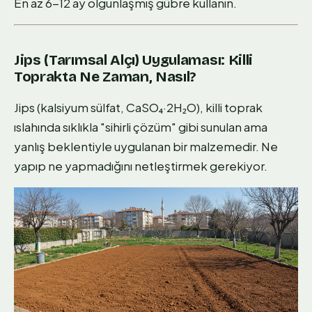
En az 6-12 ay olgunlaşmış gübre kullanın.
Jips (Tarımsal Alçı) Uygulaması: Killi
Toprakta Ne Zaman, Nasıl?
Jips (kalsiyum sülfat, CaSO₄·2H₂O), killi toprak
ıslahında sıklıkla "sihirli çözüm" gibi sunulan ama
yanlış beklentiyle uygulanan bir malzemedir. Ne
yapıp ne yapmadığını netleştirmek gerekiyor.