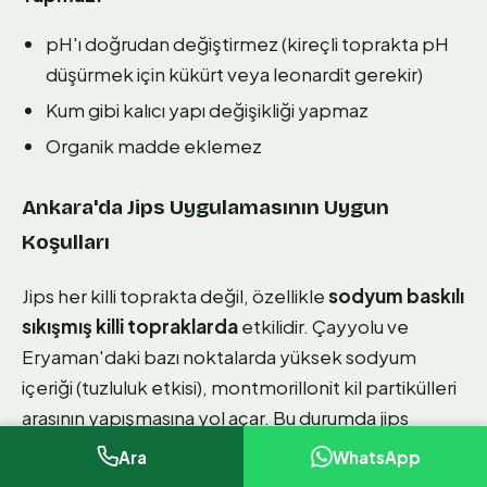
pH'ı doğrudan değiştirmez (kireçli toprakta pH
düşürmek için kükürt veya leonardit gerekir)
Kum gibi kalıcı yapı değişikliği yapmaz
Organik madde eklemez
Ankara'da Jips Uygulamasının Uygun
Koşulları
Jips her killi toprakta değil, özellikle
sodyum baskılı
sıkışmış killi topraklarda
etkilidir. Çayyolu ve
Eryaman'daki bazı noktalarda yüksek sodyum
içeriği (tuzluluk etkisi), montmorillonit kil partikülleri
arasının yapışmasına yol açar. Bu durumda jips
uygulaması dikkat çekici bir açılma sağlar.
Ara
WhatsApp