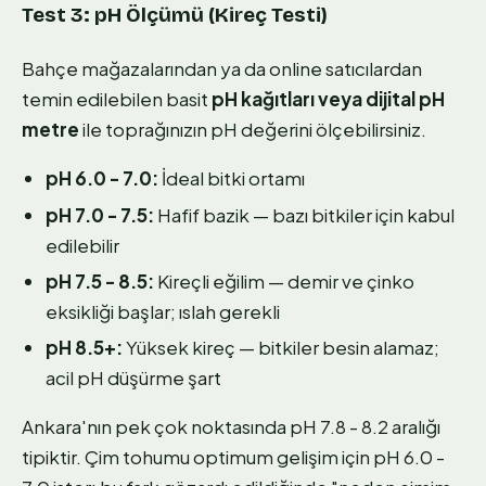
Test 3: pH Ölçümü (Kireç Testi)
Bahçe mağazalarından ya da online satıcılardan
temin edilebilen basit
pH kağıtları veya dijital pH
metre
ile toprağınızın pH değerini ölçebilirsiniz.
pH 6.0 - 7.0:
İdeal bitki ortamı
pH 7.0 - 7.5:
Hafif bazik — bazı bitkiler için kabul
edilebilir
pH 7.5 - 8.5:
Kireçli eğilim — demir ve çinko
eksikliği başlar; ıslah gerekli
pH 8.5+:
Yüksek kireç — bitkiler besin alamaz;
acil pH düşürme şart
Ankara'nın pek çok noktasında pH 7.8 - 8.2 aralığı
tipiktir. Çim tohumu optimum gelişim için pH 6.0 -