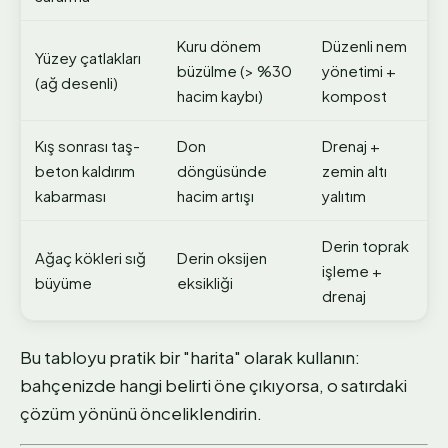
Kuru dönem
Düzenli nem
Yüzey çatlakları
büzülme (> %30
yönetimi +
(ağ desenli)
hacim kaybı)
kompost
Kış sonrası taş-
Don
Drenaj +
beton kaldırım
döngüsünde
zemin altı
kabarması
hacim artışı
yalıtım
Derin toprak
Ağaç kökleri sığ
Derin oksijen
işleme +
büyüme
eksikliği
drenaj
Bu tabloyu pratik bir "harita" olarak kullanın:
bahçenizde hangi belirti öne çıkıyorsa, o satırdaki
çözüm yönünü önceliklendirin.