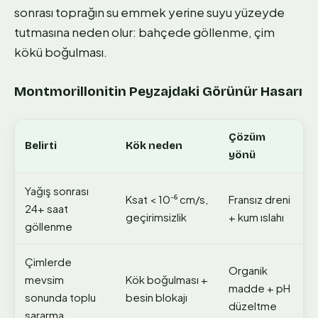
sonrası toprağın su emmek yerine suyu yüzeyde
tutmasına neden olur: bahçede göllenme, çim
kökü boğulması.
Montmorillonitin Peyzajdaki Görünür Hasarı
Çözüm
Belirti
Kök neden
yönü
Yağış sonrası
Ksat < 10⁻⁶ cm/s,
Fransız dreni
24+ saat
geçirimsizlik
+ kum ıslahı
göllenme
Çimlerde
Organik
mevsim
Kök boğulması +
madde + pH
sonunda toplu
besin blokajı
düzeltme
sararma