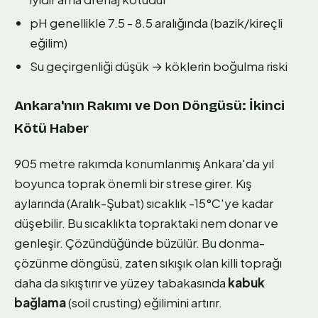
pH genellikle 7.5 - 8.5 aralığında (bazik/kireçli
eğilim)
Su geçirgenliği düşük → köklerin boğulma riski
Ankara'nın Rakımı ve Don Döngüsü: İkinci
Kötü Haber
905 metre rakımda konumlanmış Ankara'da yıl
boyunca toprak önemli bir strese girer. Kış
aylarında (Aralık-Şubat) sıcaklık -15°C'ye kadar
düşebilir. Bu sıcaklıkta topraktaki nem donar ve
genleşir. Çözündüğünde büzülür. Bu donma-
çözünme döngüsü, zaten sıkışık olan killi toprağı
daha da sıkıştırır ve yüzey tabakasında
kabuk
bağlama
(soil crusting) eğilimini artırır.