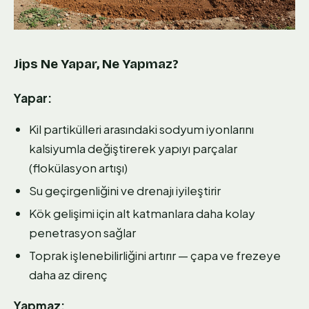
Jips Ne Yapar, Ne Yapmaz?
Yapar:
Kil partikülleri arasındaki sodyum iyonlarını
kalsiyumla değiştirerek yapıyı parçalar
(flokülasyon artışı)
Su geçirgenliğini ve drenajı iyileştirir
Kök gelişimi için alt katmanlara daha kolay
penetrasyon sağlar
Toprak işlenebilirliğini artırır — çapa ve frezeye
daha az direnç
Yapmaz: