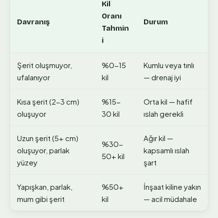
Kil
Oranı
Davranış
Durum
Tahmin
i
Şerit oluşmuyor,
%0-15
Kumlu veya tınlı
ufalanıyor
kil
— drenaj iyi
Kısa şerit (2-3 cm)
%15-
Orta kil — hafif
oluşuyor
30 kil
ıslah gerekli
Uzun şerit (5+ cm)
Ağır kil —
%30-
oluşuyor, parlak
kapsamlı ıslah
50+ kil
yüzey
şart
Yapışkan, parlak,
%50+
İnşaat kiline yakın
mum gibi şerit
kil
— acil müdahale