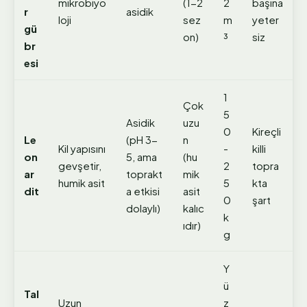
mikrobiyo
(1-2
2
başına
r
asidik
loji
sez
m
yeter
gü
on)
³
siz
br
esi
1
Çok
5
Asidik
uzu
0
Kireçli
Le
(pH 3-
n
Kil yapısını
-
killi
on
5, ama
(hu
gevşetir,
2
topra
ar
toprakt
mik
humik asit
5
kta
dit
a etkisi
asit
0
şart
dolaylı)
kalıc
k
ıdır)
g
Y
ü
Tal
Uzun
z