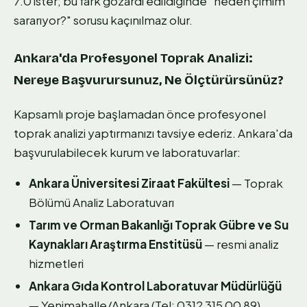
7.0 ister; bu fark gözardı edildiğinde "neden çimim
sararıyor?" sorusu kaçınılmaz olur.
Ankara'da Profesyonel Toprak Analizi:
Nereye Başvurursunuz, Ne Ölçtürürsünüz?
Kapsamlı proje başlamadan önce profesyonel
toprak analizi yaptırmanızı tavsiye ederiz. Ankara'da
başvurulabilecek kurum ve laboratuvarlar:
Ankara Üniversitesi Ziraat Fakültesi
— Toprak
Bölümü Analiz Laboratuvarı
Tarım ve Orman Bakanlığı Toprak Gübre ve Su
Kaynakları Araştırma Enstitüsü
— resmi analiz
hizmetleri
Ankara Gıda Kontrol Laboratuvar Müdürlüğü
— Yenimahalle/Ankara (Tel: 0312 315 00 89)