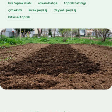
killi toprak ıslahı
ankara bahçe
toprak hazırlığı
çim ekimi
İncek peyzaj
Çayyolu peyzaj
bitkisel toprak