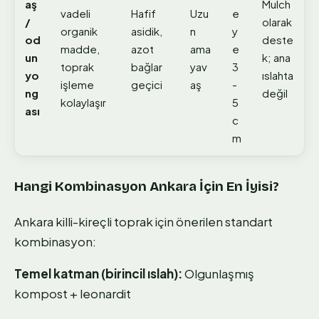
aş
Mulch
vadeli
Hafif
Uzu
e
/
olarak
organik
asidik,
n
y
od
deste
madde,
azot
ama
e
un
k; ana
toprak
bağlar
yav
3
yo
ıslahta
işleme
geçici
aş
-
ng
değil
kolaylaşır
5
ası
c
m
Hangi Kombinasyon Ankara İçin En İyisi?
Ankara killi-kireçli toprak için önerilen standart
kombinasyon:
Temel katman (birincil ıslah):
Olgunlaşmış
kompost + leonardit