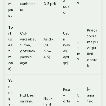
3
m
canlanma
0.3 pH)
³
sez
po
sı
on)
st
To
Kireçli
rf
Çok
Uzu
1
topra
(p
yüksek su
Asidik
n
-
kta pH
ea
tutma,
(pH
(yav
2
düşür
t
gözenek
3.5-
aş
m
ücü
m
yapısını
4.5)
ayrı
³
deste
os
açar
şır)
k
s)
Ya
n
Kısa
1.
İyi
mı
Hızlı besin
-
5
ama
ş
Nötr-
salınımı,
orta
-
tek
ahı
hafif