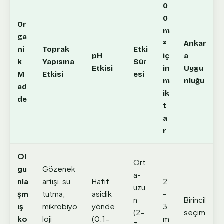
0
0
Or
m
ga
²
Ankar
ni
Toprak
Etki
pH
iç
a
k
Yapısına
Sür
Etkisi
in
Uygu
M
Etkisi
esi
m
nluğu
ad
ik
de
t
a
r
Ol
Ort
gu
Gözenek
a-
nla
artışı, su
Hafif
2
uzu
şm
tutma,
asidik
-
n
Birincil
ış
mikrobiyo
yönde
3
(2-
seçim
ko
loji
(0.1-
m