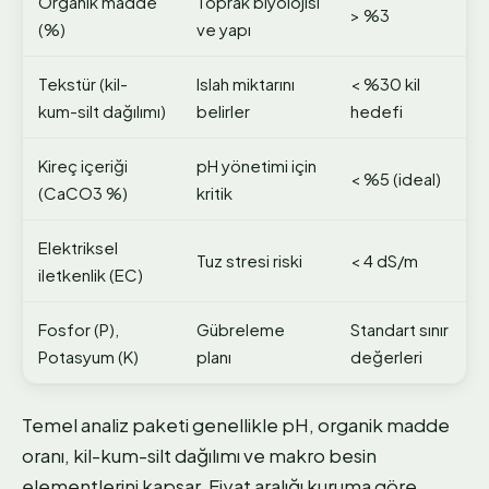
Organik madde
Toprak biyolojisi
> %3
(%)
ve yapı
Tekstür (kil-
Islah miktarını
< %30 kil
kum-silt dağılımı)
belirler
hedefi
Kireç içeriği
pH yönetimi için
< %5 (ideal)
(CaCO3 %)
kritik
Elektriksel
Tuz stresi riski
< 4 dS/m
iletkenlik (EC)
Fosfor (P),
Gübreleme
Standart sınır
Potasyum (K)
planı
değerleri
Temel analiz paketi genellikle pH, organik madde
oranı, kil-kum-silt dağılımı ve makro besin
elementlerini kapsar. Fiyat aralığı kuruma göre