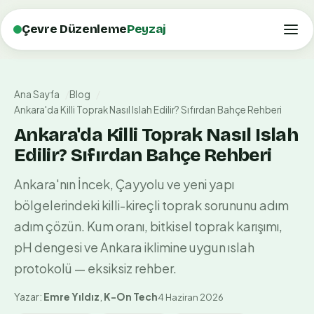
Çevre Düzenleme
Peyzaj
Ana Sayfa
Blog
Ankara'da Killi Toprak Nasıl Islah Edilir? Sıfırdan Bahçe Rehberi
Ankara'da Killi Toprak Nasıl Islah
Edilir? Sıfırdan Bahçe Rehberi
Ankara'nın İncek, Çayyolu ve yeni yapı
bölgelerindeki killi-kireçli toprak sorununu adım
adım çözün. Kum oranı, bitkisel toprak karışımı,
pH dengesi ve Ankara iklimine uygun ıslah
protokolü — eksiksiz rehber.
Yazar:
Emre Yıldız
,
K-On Tech
4 Haziran 2026