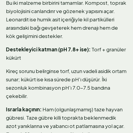
Bu iki malzeme birbirini tamamlar. Kompost, toprak
biyolojisini canlandırır ve gözenek yapısını açar.
Leonardit ise humik asit içeriğiyle kil partikülleri
arasındaki bağı gevşeterek hem drenajı hem de
kök gelişimini destekler.
Destekleyici katman (pH 7.8+ ise):
Torf + granüler
kükürt
Kireç sorunu belirginse torf, uzun vadeli asidik ortam
sunar; kükürt ise kısa sürede pH'ı düşürür. İki
sezonluk kombinasyon pH'ı 7.0-7.5 bandına
çekebilir.
Israrla kaçının:
Ham (olgunlaşmamış) taze hayvan
gübresi. Taze gübre killi toprakta beklenmedik
azot yanıklarına ve yabancı ot patlamasına yol açar.