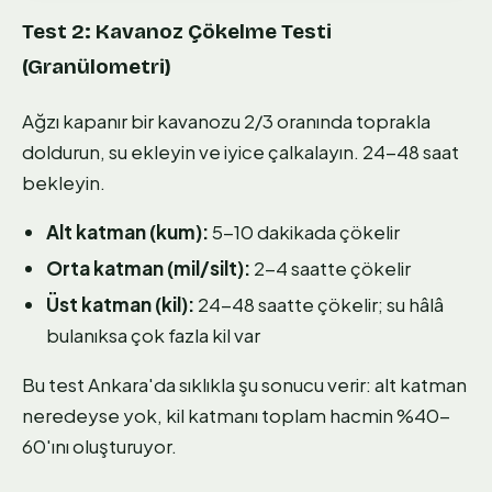
Test 2: Kavanoz Çökelme Testi
(Granülometri)
Ağzı kapanır bir kavanozu 2/3 oranında toprakla
doldurun, su ekleyin ve iyice çalkalayın. 24-48 saat
bekleyin.
Alt katman (kum):
5-10 dakikada çökelir
Orta katman (mil/silt):
2-4 saatte çökelir
Üst katman (kil):
24-48 saatte çökelir; su hâlâ
bulanıksa çok fazla kil var
Bu test Ankara'da sıklıkla şu sonucu verir: alt katman
neredeyse yok, kil katmanı toplam hacmin %40-
60'ını oluşturuyor.