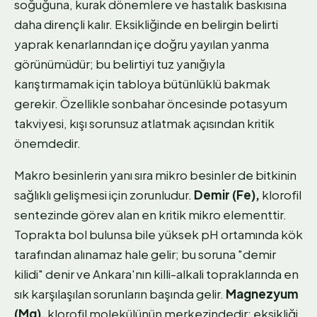
soğuğuna, kurak dönemlere ve hastalık baskısına
daha dirençli kalır. Eksikliğinde en belirgin belirti
yaprak kenarlarından içe doğru yayılan yanma
görünümüdür; bu belirtiyi tuz yanığıyla
karıştırmamak için tabloya bütünlüklü bakmak
gerekir. Özellikle sonbahar öncesinde potasyum
takviyesi, kışı sorunsuz atlatmak açısından kritik
önemdedir.
Makro besinlerin yanı sıra mikro besinler de bitkinin
sağlıklı gelişmesi için zorunludur.
Demir (Fe),
klorofil
sentezinde görev alan en kritik mikro elementtir.
Toprakta bol bulunsa bile yüksek pH ortamında kök
tarafından alınamaz hale gelir; bu soruna "demir
kilidi" denir ve Ankara'nın killi-alkali topraklarında en
sık karşılaşılan sorunların başında gelir.
Magnezyum
(Mg),
klorofil molekülünün merkezindedir; eksikliği