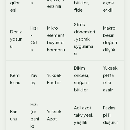
gübr
a
bitkiler,
a çok
enzimli
esi
fide
etkili
Stres
Hızlı
Mikro
Makro
Deniz
dönemleri
-
element,
besin
yosun
, yaprak
Ort
büyüme
değeri
u
uygulama
a
hormonu
düşük
sı
Dikim
Yüksek
Kemi
Yav
Yüksek
öncesi,
pH'ta
k unu
aş
Fosfor
soğanlı
etki
bitkiler
azalır
Hızlı
Acil azot
Fazlası
Kan
(or
Yüksek
takviyesi,
pH'ı
unu
gani
Azot
yeşillik
düşürür
k)