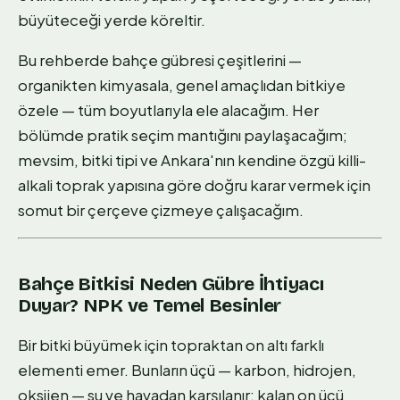
büyüteceği yerde köreltir.
Bu rehberde bahçe gübresi çeşitlerini —
organikten kimyasala, genel amaçlıdan bitkiye
özele — tüm boyutlarıyla ele alacağım. Her
bölümde pratik seçim mantığını paylaşacağım;
mevsim, bitki tipi ve Ankara'nın kendine özgü killi-
alkali toprak yapısına göre doğru karar vermek için
somut bir çerçeve çizmeye çalışacağım.
Bahçe Bitkisi Neden Gübre İhtiyacı
Duyar? NPK ve Temel Besinler
Bir bitki büyümek için topraktan on altı farklı
elementi emer. Bunların üçü — karbon, hidrojen,
oksijen — su ve havadan karşılanır; kalan on üçü