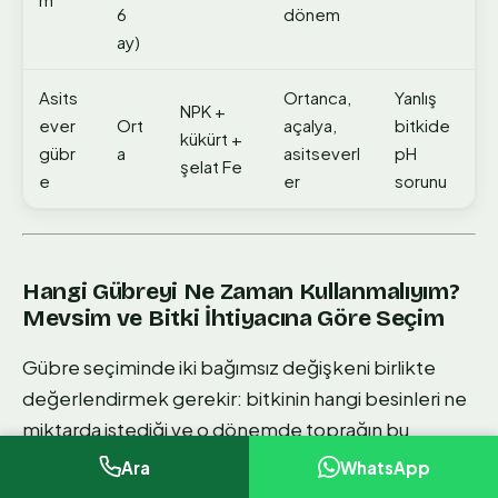
6
dönem
ay)
Asits
Ortanca,
Yanlış
NPK +
ever
Ort
açalya,
bitkide
kükürt +
gübr
a
asitseverl
pH
şelat Fe
e
er
sorunu
Hangi Gübreyi Ne Zaman Kullanmalıyım?
Mevsim ve Bitki İhtiyacına Göre Seçim
Gübre seçiminde iki bağımsız değişkeni birlikte
değerlendirmek gerekir: bitkinin hangi besinleri ne
miktarda istediği ve o dönemde toprağın bu
besinleri ne kadar sunabildiği. Bu iki bilgi olmadan
Ara
WhatsApp
yapılan gübre seçimi tahmindir.