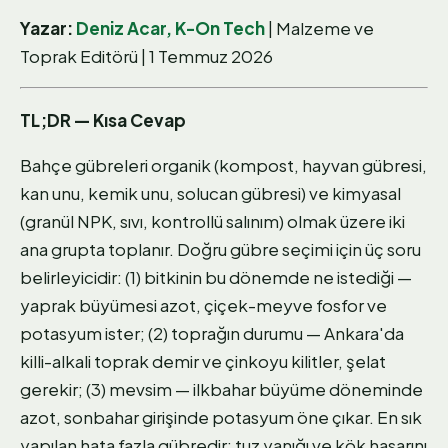
Yazar:
Deniz Acar, K-On Tech
| Malzeme ve
Toprak Editörü | 1 Temmuz 2026
TL;DR — Kısa Cevap
Bahçe gübreleri organik (kompost, hayvan gübresi,
kan unu, kemik unu, solucan gübresi) ve kimyasal
(granül NPK, sıvı, kontrollü salınım) olmak üzere iki
ana grupta toplanır. Doğru gübre seçimi için üç soru
belirleyicidir: (1) bitkinin bu dönemde ne istediği —
yaprak büyümesi azot, çiçek-meyve fosfor ve
potasyum ister; (2) toprağın durumu — Ankara'da
killi-alkali toprak demir ve çinkoyu kilitler, şelat
gerekir; (3) mevsim — ilkbahar büyüme döneminde
azot, sonbahar girişinde potasyum öne çıkar. En sık
yapılan hata fazla gübredir; tuz yanığı ve kök hasarını