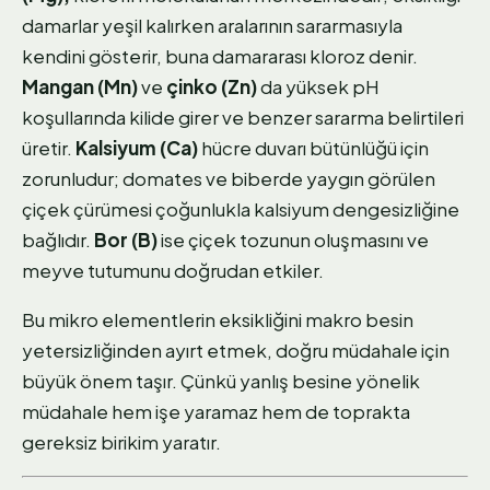
damarlar yeşil kalırken aralarının sararmasıyla
kendini gösterir, buna damararası kloroz denir.
Mangan (Mn)
ve
çinko (Zn)
da yüksek pH
koşullarında kilide girer ve benzer sararma belirtileri
üretir.
Kalsiyum (Ca)
hücre duvarı bütünlüğü için
zorunludur; domates ve biberde yaygın görülen
çiçek çürümesi çoğunlukla kalsiyum dengesizliğine
bağlıdır.
Bor (B)
ise çiçek tozunun oluşmasını ve
meyve tutumunu doğrudan etkiler.
Bu mikro elementlerin eksikliğini makro besin
yetersizliğinden ayırt etmek, doğru müdahale için
büyük önem taşır. Çünkü yanlış besine yönelik
müdahale hem işe yaramaz hem de toprakta
gereksiz birikim yaratır.