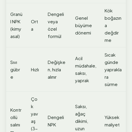
Kök
Granü
Dengeli
Genel
boğazın
l NPK
Ort
veya
büyüme
a
(kimy
a
özel
dönemi
değdir
asal)
formül
me
Sıcak
Acil
Sıvı
Değişke
günde
müdahale,
gübr
Hızlı
n, hızla
yaprakla
saksı,
e
alınır
ra
yaprak
sürme
Ço
k
Saksı,
Kontr
yav
ağaç
ollü
Dengeli
Yüksek
aş
dikimi,
salını
NPK
maliyet
(3-
uzun
m