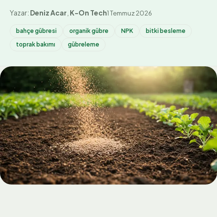
Yazar:
Deniz Acar
,
K-On Tech
1 Temmuz 2026
bahçe gübresi
organik gübre
NPK
bitki besleme
toprak bakımı
gübreleme