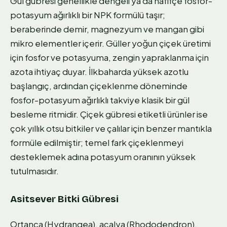
Gül gübresi genellikle dengeli ya da hafifçe fosfor-
potasyum ağırlıklı bir NPK formülü taşır;
beraberinde demir, magnezyum ve mangan gibi
mikro elementler içerir. Güller yoğun çiçek üretimi
için fosfor ve potasyuma, zengin yapraklanma için
azota ihtiyaç duyar. İlkbaharda yüksek azotlu
başlangıç, ardından çiçeklenme döneminde
fosfor-potasyum ağırlıklı takviye klasik bir gül
besleme ritmidir. Çiçek gübresi etiketli ürünler ise
çok yıllık otsu bitkiler ve çalılar için benzer mantıkla
formüle edilmiştir; temel fark çiçeklenmeyi
desteklemek adına potasyum oranının yüksek
tutulmasıdır.
Asitsever Bitki Gübresi
Ortanca (Hydrangea), açalya (Rhododendron),