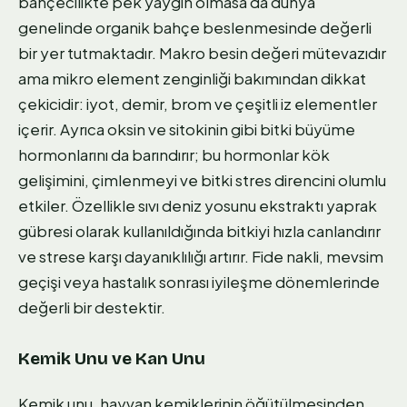
bahçecilikte pek yaygın olmasa da dünya
genelinde organik bahçe beslenmesinde değerli
bir yer tutmaktadır. Makro besin değeri mütevazıdır
ama mikro element zenginliği bakımından dikkat
çekicidir: iyot, demir, brom ve çeşitli iz elementler
içerir. Ayrıca oksin ve sitokinin gibi bitki büyüme
hormonlarını da barındırır; bu hormonlar kök
gelişimini, çimlenmeyi ve bitki stres direncini olumlu
etkiler. Özellikle sıvı deniz yosunu ekstraktı yaprak
gübresi olarak kullanıldığında bitkiyi hızla canlandırır
ve strese karşı dayanıklılığı artırır. Fide nakli, mevsim
geçişi veya hastalık sonrası iyileşme dönemlerinde
değerli bir destektir.
Kemik Unu ve Kan Unu
Kemik unu, hayvan kemiklerinin öğütülmesinden