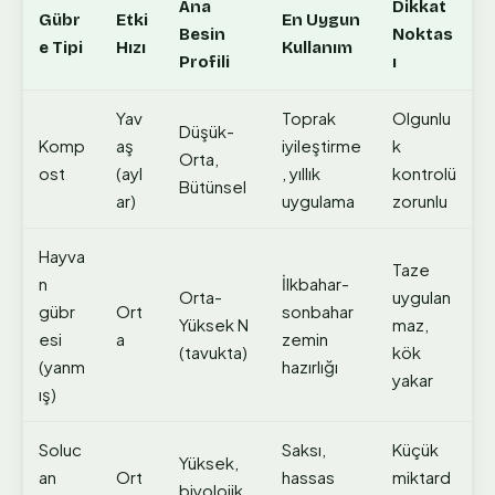
Ana
Dikkat
Gübr
Etki
En Uygun
Besin
Noktas
e Tipi
Hızı
Kullanım
Profili
ı
Yav
Toprak
Olgunlu
Düşük-
Komp
aş
iyileştirme
k
Orta,
ost
(ayl
, yıllık
kontrolü
Bütünsel
ar)
uygulama
zorunlu
Hayva
Taze
n
İlkbahar-
Orta-
uygulan
gübr
Ort
sonbahar
Yüksek N
maz,
esi
a
zemin
(tavukta)
kök
(yanm
hazırlığı
yakar
ış)
Soluc
Saksı,
Küçük
Yüksek,
an
Ort
hassas
miktard
biyolojik