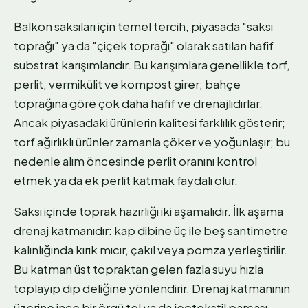
Balkon saksıları için temel tercih, piyasada "saksı
toprağı" ya da "çiçek toprağı" olarak satılan hafif
substrat karışımlarıdır. Bu karışımlara genellikle torf,
perlit, vermikülit ve kompost girer; bahçe
toprağına göre çok daha hafif ve drenajlıdırlar.
Ancak piyasadaki ürünlerin kalitesi farklılık gösterir;
torf ağırlıklı ürünler zamanla çöker ve yoğunlaşır; bu
nedenle alım öncesinde perlit oranını kontrol
etmek ya da ek perlit katmak faydalı olur.
Saksı içinde toprak hazırlığı iki aşamalıdır. İlk aşama
drenaj katmanıdır: kap dibine üç ile beş santimetre
kalınlığında kırık mıcır, çakıl veya pomza yerleştirilir.
Bu katman üst topraktan gelen fazla suyu hızla
toplayıp dip deliğine yönlendirir. Drenaj katmanının
üzerine ince bir örgü tel ya da jeotekstil parçası