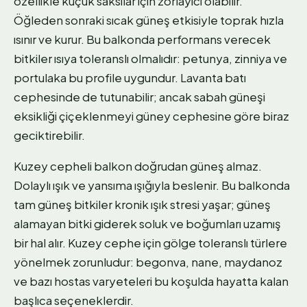
özellikle küçük saksılar için zorlayıcı olabilir.
Öğleden sonraki sıcak güneş etkisiyle toprak hızla
ısınır ve kurur. Bu balkonda performans verecek
bitkiler ısıya toleranslı olmalıdır: petunya, zinniya ve
portulaka bu profile uygundur. Lavanta batı
cephesinde de tutunabilir; ancak sabah güneşi
eksikliği çiçeklenmeyi güney cephesine göre biraz
geciktirebilir.
Kuzey cepheli balkon doğrudan güneş almaz.
Dolaylı ışık ve yansıma ışığıyla beslenir. Bu balkonda
tam güneş bitkiler kronik ışık stresi yaşar; güneş
alamayan bitki giderek soluk ve boğumları uzamış
bir hal alır. Kuzey cephe için gölge toleranslı türlere
yönelmek zorunludur: begonva, nane, maydanoz
ve bazı hostas varyeteleri bu koşulda hayatta kalan
başlıca seçeneklerdir.