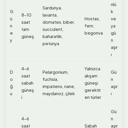
nlü
Sardunya,
G
k
8-10
lavanta,
ü
Hostas,
ve
saat
domates, biber,
n
fern,
ya
tam
succulent,
e
begonva
gü
güneş
baharatlık,
y
n
petunya
aşır
ı
4-6
Yalnızca
D
Pelargonium,
Gü
saat
akşam
o
fuchsia,
n
sabah
güneşi
ğ
impatiens, nane,
aşır
güneş
gerektir
u
maydanoz, çilek
ı
i
en türler
Gü
4-6
n
saat
Sabah
aşır