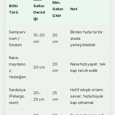
Min.
Bitki
Saksı
Saksı
Not
Türü
Derinl
Çapı
iği
Semperv
Birden fazla tür bir
15-20
20
ivum /
arada
cm
cm
Sedum
yerleştirilebilir
Nane,
maydano
20
Nane hızlı yayılır; tek
20 cm
z,
cm
kap tercih edilir
fesleğen
Sardunya
Hafif sıkışık ortamı
20-
25
(Pelargo
sever; fazla büyük
25 cm
cm
nium)
kap olmamalı