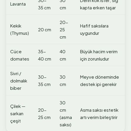
30-
30
Derin kök ister; sığ
Lavanta
35 cm
cm
kapta erken taşar
20-
Kekik
Hafif saksılara
20 cm
25
(Thymus)
uygundur
cm
Cüce
35-
40
Büyük hacim verim
domates
40 cm
cm
için zorunludur
Sivri /
30-
30
Meyve döneminde
dolmalık
35 cm
cm
destek ipi gerekir
biber
30
Çilek —
20-
cm
Asma saksı estetik
sarkan
25 cm
(asma
artı verim birleştirir
çeşit
saksı)