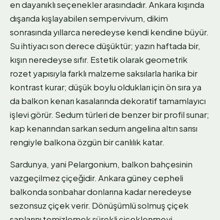
en dayanıklı seçenekler arasındadır. Ankara kışında
dışarıda kışlayabilen sempervivum, dikim
sonrasında yıllarca neredeyse kendi kendine büyür.
Su ihtiyacı son derece düşüktür; yazın haftada bir,
kışın neredeyse sıfır. Estetik olarak geometrik
rozet yapısıyla farklı malzeme saksılarla harika bir
kontrast kurar; düşük boylu oldukları için ön sıra ya
da balkon kenarı kasalarında dekoratif tamamlayıcı
işlevi görür. Sedum türleri de benzer bir profil sunar;
kap kenarından sarkan sedum angelina altın sarısı
rengiyle balkona özgün bir canlılık katar.
Sardunya, yani Pelargonium, balkon bahçesinin
vazgeçilmez çiçeğidir. Ankara güney cepheli
balkonda sonbahar donlarına kadar neredeyse
sezonsuz çiçek verir. Dönüşümlü solmuş çiçek
saplarını temizlemek sürekli çiçeklenmeyi