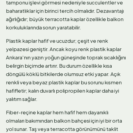
tamponu işlevi görmesi nedeniyle succulentler ve
baharatlıklar için birinci tercih olmalıdır. Dezavantajı
ağırlığıdır; büyük terracotta kaplar özellikle balkon
korkuluklarında sorun yaratabilir.
Plastik kaplar hafif ve ucuzdur; çeşit ve renk
yelpazesi geniştir. Ancak koyu renk plastik kaplar
Ankara'nın yazın yoğun güneşinde toprak sıcaklığını
belirgin biçimde artırır. Bu durum özellikle kısa
döngülü köklü bitkilerde olumsuz etki yapar. Açık
renkli veya beyaz plastik kaplar bu sorunu kısmen
hafifletir; kalın duvarlı polipropilen kaplar daha iyi
yalıtım sağlar.
Fiber-reçine kaplar hem hafif hem dayanıklı
olmaları bakımından balkon bahçesi için iyi bir orta
yol sunar. Taş veya terracotta görünümünü taklit