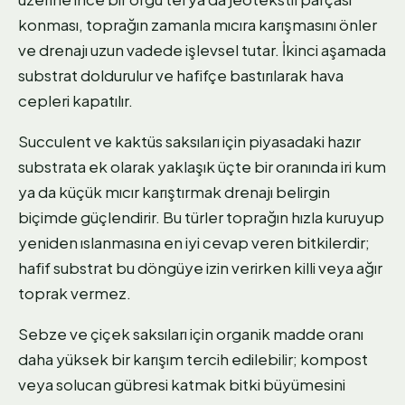
konması, toprağın zamanla mıcıra karışmasını önler
ve drenajı uzun vadede işlevsel tutar. İkinci aşamada
substrat doldurulur ve hafifçe bastırılarak hava
cepleri kapatılır.
Succulent ve kaktüs saksıları için piyasadaki hazır
substrata ek olarak yaklaşık üçte bir oranında iri kum
ya da küçük mıcır karıştırmak drenajı belirgin
biçimde güçlendirir. Bu türler toprağın hızla kuruyup
yeniden ıslanmasına en iyi cevap veren bitkilerdir;
hafif substrat bu döngüye izin verirken killi veya ağır
toprak vermez.
Sebze ve çiçek saksıları için organik madde oranı
daha yüksek bir karışım tercih edilebilir; kompost
veya solucan gübresi katmak bitki büyümesini