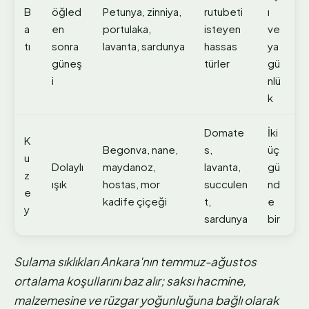
B
öğled
Petunya, zinniya,
rutubeti
ı
a
en
portulaka,
isteyen
ve
tı
sonra
lavanta, sardunya
hassas
ya
güneş
türler
gü
i
nlü
k
Domate
İki
K
Begonva, nane,
s,
üç
u
Dolaylı
maydanoz,
lavanta,
gü
z
ışık
hostas, mor
succulen
nd
e
kadife çiçeği
t,
e
y
sardunya
bir
Sulama sıklıkları Ankara'nın temmuz-ağustos
ortalama koşullarını baz alır; saksı hacmine,
malzemesine ve rüzgar yoğunluğuna bağlı olarak