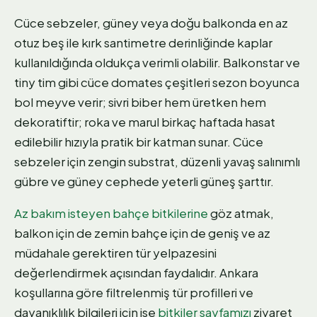
Cüce sebzeler, güney veya doğu balkonda en az
otuz beş ile kırk santimetre derinliğinde kaplar
kullanıldığında oldukça verimli olabilir. Balkonstar ve
tiny tim gibi cüce domates çeşitleri sezon boyunca
bol meyve verir; sivri biber hem üretken hem
dekoratiftir; roka ve marul birkaç haftada hasat
edilebilir hızıyla pratik bir katman sunar. Cüce
sebzeler için zengin substrat, düzenli yavaş salınımlı
gübre ve güney cephede yeterli güneş şarttır.
Az bakım isteyen bahçe bitkilerine
göz atmak,
balkon için de zemin bahçe için de geniş ve az
müdahale gerektiren tür yelpazesini
değerlendirmek açısından faydalıdır. Ankara
koşullarına göre filtrelenmiş tür profilleri ve
dayanıklılık bilgileri için ise
bitkiler sayfamızı
ziyaret