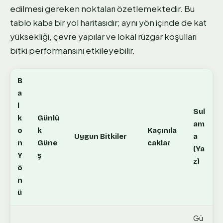
edilmesi gereken noktaları özetlemektedir. Bu
tablo kaba bir yol haritasıdır; aynı yön içinde de kat
yüksekliği, çevre yapılar ve lokal rüzgar koşulları
bitki performansını etkileyebilir.
B
a
l
Sul
k
Günlü
am
o
k
Kaçınıla
Uygun Bitkiler
a
n
Güne
caklar
(Ya
Y
ş
z)
ö
n
ü
Gü