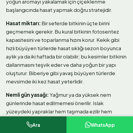
yoğun aromayı yakalamak için çiçeklenme
başlangıcında hasat yapmak doğru stratejidir.
Hasat miktarı:
Bir seferde bitkinin üçte birini
geçmemek gerekir. Bu kural bitkinin fotosentez
kapasitesini ve toparlanma hızını korur. Kekik gibi
hızlı büyüyen türlerde hasat sıklığı sezon boyunca
aylık ya da iki haftada bir olabilir; bu kesimler bitkinin
dallanmasını teşvik eder ve daha yoğun bir yapı
oluşturur. Biberiye gibi yavaş büyüyen türlerde
mevsimde iki kez hasat yeterlidir.
Nemli gün yasağı:
Yağmur ya da yüksek nem
günlerinde hasat edilmemesi önerilir. Islak
yüzeydeki yapraklar hem taşımada ezilir hem
kurutma sürecinde küflenme riski taşır. Hasat öncesi
Ara
WhatsApp
birkaç saat yüzey neminin buharlaşmasını