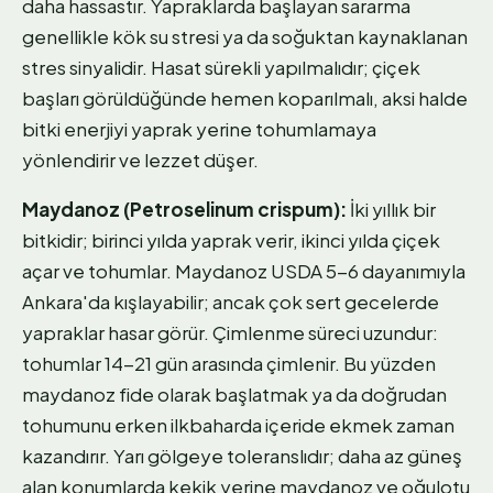
daha hassastır. Yapraklarda başlayan sararma
genellikle kök su stresi ya da soğuktan kaynaklanan
stres sinyalidir. Hasat sürekli yapılmalıdır; çiçek
başları görüldüğünde hemen koparılmalı, aksi halde
bitki enerjiyi yaprak yerine tohumlamaya
yönlendirir ve lezzet düşer.
Maydanoz (Petroselinum crispum):
İki yıllık bir
bitkidir; birinci yılda yaprak verir, ikinci yılda çiçek
açar ve tohumlar. Maydanoz USDA 5-6 dayanımıyla
Ankara'da kışlayabilir; ancak çok sert gecelerde
yapraklar hasar görür. Çimlenme süreci uzundur:
tohumlar 14-21 gün arasında çimlenir. Bu yüzden
maydanoz fide olarak başlatmak ya da doğrudan
tohumunu erken ilkbaharda içeride ekmek zaman
kazandırır. Yarı gölgeye toleranslıdır; daha az güneş
alan konumlarda kekik yerine maydanoz ve oğulotu