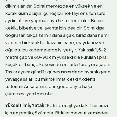
dikim alanıdır. Spiral merkezde en yüksek ve en
kurak kısım oluşur; güneş bu noktayı en uzun süre
aydınlatır ve yağmur suyu hızla drene olur. Burası
kekik, biberiye ve lavanta için idealdir. Spiral dışa
doğru sarıldıkça zemin daha alçak, biraz daha nemli
ve serin bir karakter kazanır; nane, maydanoz ve
oğulotu bu kademelerde iyi yetişir. Yaklaşık 1,5-2
metre çap ve 60-90 cm yükseklikle kurulan spiral,
küçük bir bahçe köşesinde on farklı türe yer açabilir.
Taşlar ayrıca gündüz güneş ısısını depolayarak gece
yavaşça salar; bu mikroklimatik etki Akdeniz
türlerinin Ankara'nın serin geceleriyle başa
çıkmasına yardımcı olur.
Yükseltilmiş Yatak:
Kötü drenajlı ya da killi bir arazi
için en pratik çözümdür. Bitkiler mevcut zeminden