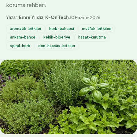
koruma rehberi.
Yazar:
Emre Yıldız
,
K-On Tech
30 Haziran 2026
aromatik-bitkiler
herb-bahcesi
mutfak-bitkileri
ankara-bahce
kekik-biberiye
hasat-kurutma
spiral-herb
don-hassas-bitkiler