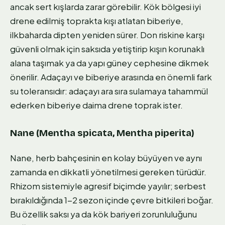
ancak sert kışlarda zarar görebilir. Kök bölgesi iyi
drene edilmiş toprakta kışı atlatan biberiye,
ilkbaharda dipten yeniden sürer. Don riskine karşı
güvenli olmak için saksıda yetiştirip kışın korunaklı
alana taşımak ya da yapı güney cephesine dikmek
önerilir. Adaçayı ve biberiye arasında en önemli fark
su toleransıdır: adaçayı ara sıra sulamaya tahammül
ederken biberiye daima drene toprak ister.
Nane (Mentha spicata, Mentha piperita)
Nane, herb bahçesinin en kolay büyüyen ve aynı
zamanda en dikkatli yönetilmesi gereken türüdür.
Rhizom sistemiyle agresif biçimde yayılır; serbest
bırakıldığında 1-2 sezon içinde çevre bitkileri boğar.
Bu özellik saksı ya da kök bariyeri zorunluluğunu