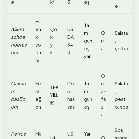
e
k*
5
eş
e
Fr
Ta
Allium
en
Ço
US
m
O
Salata
schoe
k
k
DA
gün
rt
,
nopras
so
yıllı
3-
eş-
a
çorba
um
ğa
k
4
yarı
nı
O
Ocimu
Fe
Do
Ta
rt
Salata
TEK
m
sl
n
m
a-
,
YILL
basilic
eğ
has
gün
fa
pest
IK
um
en
sas
eş
zl
o, sos
a
Sos,
Petros
Ma
US
Yarı
İki
O
salata