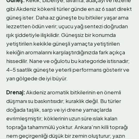
gibi Akdeniz kökenli türler günde en az 6 saat direkt
güneş ister. Daha az güneşte bu bitkiler yaşar ama
lezzetten ödün verir; uçucu yağ sentezi doğrudan
ışık şiddetiyle ilişkilidir. Güneşsiz bir konumda
yetiştirilen kekikle güneşli yamaçta yetiştirilen
kekiğin aromalarını karşılaştırdığınızda fark açıkça
hissedilir. Nane ve oğulotu bu kategoride istisnadır;
4-5 saatlik güneşte yeterli performans gösterir ve
yarı gölgede de iyi büyür.
Drenaj:
Akdeniz aromatik bitkilerinin en önemli
düşmanı su baskıntısıdır; kuraklık değil. Bu türler
doğada taşlık, sarp ve iyi drene yamaçlarda
evrimleşmiştir; köklerinin uzun süre ıslak kalan
toprağa tahammülü yoktur. Ankara'nın killi toprağı
nem geçirgenliği düşük bir zemin oluşturur; yazın