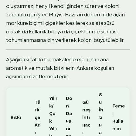
oluşturmaz; her yıl kendiliğinden sürer ve koloni
zamanla genişler. Mayıs-Haziran döneminde açan
mor küre biçimli çiçekler kesilerek salata süsü
olarak da kullanılabilir ya da çiçeklenme sonrası
tohumlanmasına izin verilerek koloni büyütülebilir.
Aşağıdaki tablo bu makalede ele alınan ana
aromatik ve mutfak bitkilerini Ankara koşulları
açısından özetlemektedir.
S
Yıllı
Do
Tü
Gü
u
k/
n
Teme
rk
neş
İh
Ço
Da
l
Bitki
çe
İhti
ti
k
ya
Kulla
Ad
yac
y
Yıllı
nı
nım
ı
ı
a