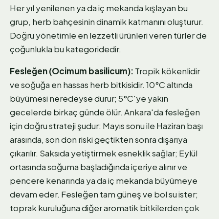
Her yıl yenilenen ya da iç mekanda kışlayan bu
grup, herb bahçesinin dinamik katmanını oluşturur.
Doğru yönetimle en lezzetli ürünleri veren türler de
çoğunlukla bu kategoridedir.
Fesleğen (Ocimum basilicum):
Tropik kökenlidir
ve soğuğa en hassas herb bitkisidir. 10°C altında
büyümesi neredeyse durur; 5°C'ye yakın
gecelerde birkaç günde ölür. Ankara'da fesleğen
için doğru strateji şudur: Mayıs sonu ile Haziran başı
arasında, son don riski geçtikten sonra dışarıya
çıkarılır. Saksıda yetiştirmek esneklik sağlar; Eylül
ortasında soğuma başladığında içeriye alınır ve
pencere kenarında ya da iç mekanda büyümeye
devam eder. Fesleğen tam güneş ve bol su ister;
toprak kuruluğuna diğer aromatik bitkilerden çok