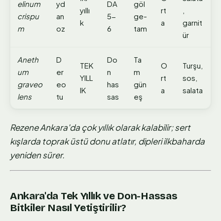
elinum
yd
DA
göl
yıllı
rt
,
crispu
an
5-
ge-
k
a
garnit
m
oz
6
tam
ür
Aneth
D
Do
Ta
TEK
O
Turşu,
um
er
n
m
YILL
rt
sos,
graveo
eo
has
gün
IK
a
salata
lens
tu
sas
eş
Rezene Ankara'da çok yıllık olarak kalabilir; sert
kışlarda toprak üstü donu atlatır, dipleri ilkbaharda
yeniden sürer.
Ankara'da Tek Yıllık ve Don-Hassas
Bitkiler Nasıl Yetiştirilir?