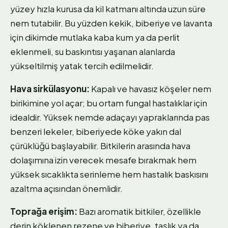
yüzey hızla kurusa da kil katmanı altında uzun süre
nem tutabilir. Bu yüzden kekik, biberiye ve lavanta
için dikimde mutlaka kaba kum ya da perlit
eklenmeli, su baskıntısı yaşanan alanlarda
yükseltilmiş yatak tercih edilmelidir.
Hava sirkülasyonu:
Kapalı ve havasız köşeler nem
birikimine yol açar; bu ortam fungal hastalıklar için
idealdir. Yüksek nemde adaçayı yapraklarında pas
benzeri lekeler, biberiyede köke yakın dal
çürüklüğü başlayabilir. Bitkilerin arasında hava
dolaşımına izin verecek mesafe bırakmak hem
yüksek sıcaklıkta serinleme hem hastalık baskısını
azaltma açısından önemlidir.
Toprağa erişim:
Bazı aromatik bitkiler, özellikle
derin köklenen rezene ve biberiye, taşlık ya da