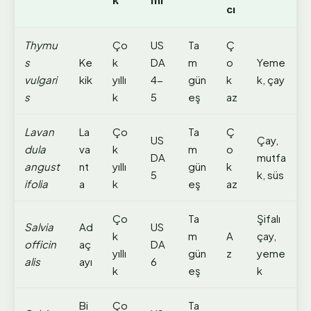
k
mı
cı
Thymu
Ço
US
Ta
Ç
s
Ke
k
DA
m
o
Yeme
vulgari
kik
yıllı
4-
gün
k
k, çay
s
k
5
eş
az
Lavan
La
Ço
Ta
Ç
US
Çay,
dula
va
k
m
o
DA
mutfa
angust
nt
yıllı
gün
k
5
k, süs
ifolia
a
k
eş
az
Ço
Ta
Şifalı
Salvia
Ad
US
k
m
A
çay,
officin
aç
DA
yıllı
gün
z
yeme
alis
ayı
6
k
eş
k
Bi
Ço
Ta