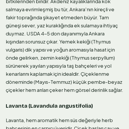
bitkilerinden biridir. Akdeniz kayalıklarında kök
salmaya evrimleşmiş bu tür, Ankara'nın kireçli ve
fakir toprağında şikayet etmeden büyür. Tam
güneşi sever, yaz kuraklığında ek sulamaya ihtiyaç
duymaz. USDA 4-5 don dayanımıyla Ankara
kışından sorunsuz çıkar. Yemek kekiği (Thymus
vulgaris) dik yapısı ve yoğun aromasıyla hasat için
önde gelirken, zemin kekiği (Thymus serpyllum)
sürünerek yayılan yapısıyla taş bahçeleri ve yol
kenarlarını kaplamak için idealdir. Çiçeklenme
döneminde (Mayıs-Temmuz) küçük pembe-beyaz
çiçekler hem arıları çeker hem görsel derinlik sağlar.
Lavanta (Lavandula angustifolia)
Lavanta, hem aromatik hem süs değeriyle herb
bahçesinin en çarpıcı üyesidir. Çiçek başları çay ve