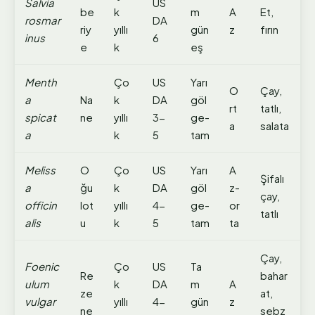
Salvia
US
be
k
m
A
Et,
rosmar
DA
riy
yıllı
gün
z
fırın
inus
6
e
k
eş
Menth
Ço
US
Yarı
O
Çay,
a
Na
k
DA
göl
rt
tatlı,
spicat
ne
yıllı
3-
ge-
a
salata
a
k
5
tam
Meliss
O
Ço
US
Yarı
A
Şifalı
a
ğu
k
DA
göl
z-
çay,
officin
lot
yıllı
4-
ge-
or
tatlı
alis
u
k
5
tam
ta
Çay,
Foenic
Ço
US
Ta
Re
bahar
ulum
k
DA
m
A
ze
at,
vulgar
yıllı
4-
gün
z
ne
sebz