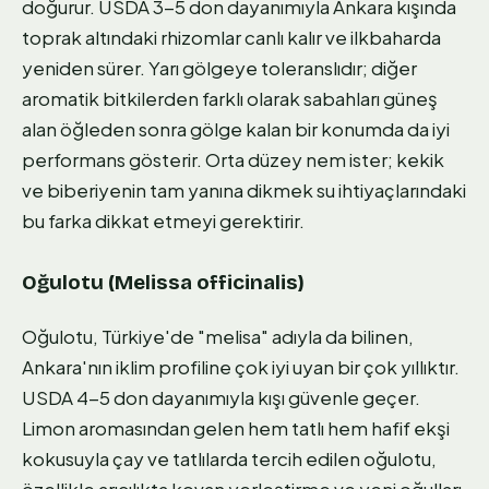
doğurur. USDA 3-5 don dayanımıyla Ankara kışında
toprak altındaki rhizomlar canlı kalır ve ilkbaharda
yeniden sürer. Yarı gölgeye toleranslıdır; diğer
aromatik bitkilerden farklı olarak sabahları güneş
alan öğleden sonra gölge kalan bir konumda da iyi
performans gösterir. Orta düzey nem ister; kekik
ve biberiyenin tam yanına dikmek su ihtiyaçlarındaki
bu farka dikkat etmeyi gerektirir.
Oğulotu (Melissa officinalis)
Oğulotu, Türkiye'de "melisa" adıyla da bilinen,
Ankara'nın iklim profiline çok iyi uyan bir çok yıllıktır.
USDA 4-5 don dayanımıyla kışı güvenle geçer.
Limon aromasından gelen hem tatlı hem hafif ekşi
kokusuyla çay ve tatlılarda tercih edilen oğulotu,
özellikle arıcılıkta kovan yerleştirme ve yeni oğulları