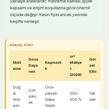
yaklaşık aralıklardır; malzeme kalitesi, işçilik
kapsamı ve erişim koşullarına göre önemli
ölçüde değişir. Kesin fiyat ancak yerinde
keşifle netleşir.
m²
Dona
Gör
Malz
Kaymazlı
Maliye
Daya
sel
eme
k
t
nım
Etki
(2026)
Doğ
Orta-
Çok
al
yüksek
350-
Yük
yüks
And
(kaba
600 TL
sek
ek
ezit
finish)