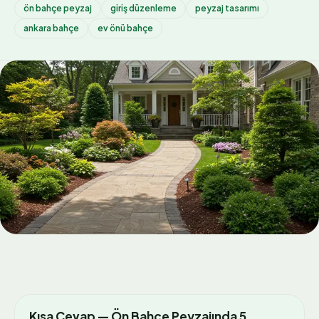
ön bahçe peyzaj
giriş düzenleme
peyzaj tasarımı
ankara bahçe
ev önü bahçe
Kısa Cevap — Ön Bahçe Peyzajında 5