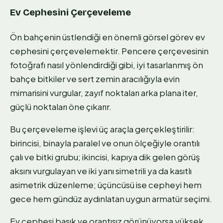
Ev Cephesini Çerçeveleme
Ön bahçenin üstlendiği en önemli görsel görev ev
cephesini çerçevelemektir. Pencere çerçevesinin
fotoğrafı nasıl yönlendirdiği gibi, iyi tasarlanmış ön
bahçe bitkiler ve sert zemin aracılığıyla evin
mimarisini vurgular, zayıf noktaları arka plana iter,
güçlü noktaları öne çıkarır.
Bu çerçeveleme işlevi üç araçla gerçekleştirilir:
birincisi, binayla paralel ve onun ölçeğiyle orantılı
çalı ve bitki grubu; ikincisi, kapıya dik gelen görüş
aksını vurgulayan ve iki yanı simetrili ya da kasıtlı
asimetrik düzenleme; üçüncüsü ise cepheyi hem
gece hem gündüz aydınlatan uygun armatür seçimi.
Ev cephesi basık ve orantısız görünüyorsa yüksek