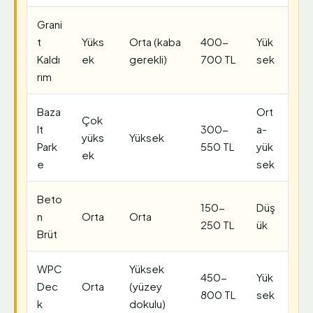
Grani
t
Yüks
Orta (kaba
400-
Yük
Kaldı
ek
gerekli)
700 TL
sek
rım
Baza
Ort
Çok
lt
300-
a-
yüks
Yüksek
Park
550 TL
yük
ek
e
sek
Beto
150-
Düş
n
Orta
Orta
250 TL
ük
Brüt
WPC
Yüksek
450-
Yük
Dec
Orta
(yüzey
800 TL
sek
k
dokulu)