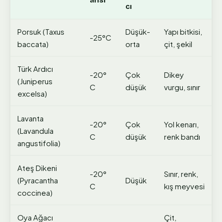
cı
Porsuk (Taxus
Düşük-
Yapı bitkisi,
-25°C
baccata)
orta
çit, şekil
Türk Ardıcı
-20°
Çok
Dikey
(Juniperus
C
düşük
vurgu, sınır
excelsa)
Lavanta
-20°
Çok
Yol kenarı,
(Lavandula
C
düşük
renk bandı
angustifolia)
Ateş Dikeni
-20°
Sınır, renk,
(Pyracantha
Düşük
C
kış meyvesi
coccinea)
Oya Ağacı
Çit,