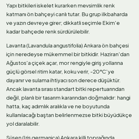
Yapı bitkileri iskelet kurarken mevsimlik renk
katmanı ön bahçeyi canlı tutar. Bu grup ilkbaharda
ve yazın devreye girer; dikkatli seçimle Ekim'e
kadar bahçede renk sürdürülebilir.
Lavanta (Lavandula angustifolia) Ankara ön bahçesi
için neredeyse mükemmel bir bitkidir. Haziran'dan
Ağustos'a çiçek açar, mor rengiyle giriş yollarına
güçlü görsel ritim katar, koku verir, -20°C'ye
dayanır ve sulama ihtiyacı son derece düşüktür.
Ancak lavanta sırası standart bitki repertuarından
değil, planlı bir tasarım kararından doğmalıdır: hangi
hatta, kaç adımlık aralıkla ve ne boyutunda
kullanılacağı baştan belirlenmezse bitki büyüdükçe
yol daralabilir.
Süsen (Iris germanica) Ankara killi toprağında