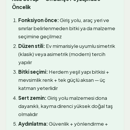
Öncelik
Fonksiyon önce:
Giriş yolu, araç yeri ve
sınırlar belirlenmeden bitki ya da malzeme
seçimine geçilmez
Düzen stili:
Ev mimarisiyle uyumlu simetrik
(klasik) veya asimetrik (modern) tercih
yapılır
Bitki seçimi:
Herdem yeşil yapı bitkisi +
mevsimlik renk + tek güçlü aksan — üç
katman yeterlidir
Sert zemin:
Giriş yolu malzemesi dona
dayanıklı, kayma direnci yüksek doğal taş
olmalıdır
Aydınlatma:
Güvenlik + yönlendirme +