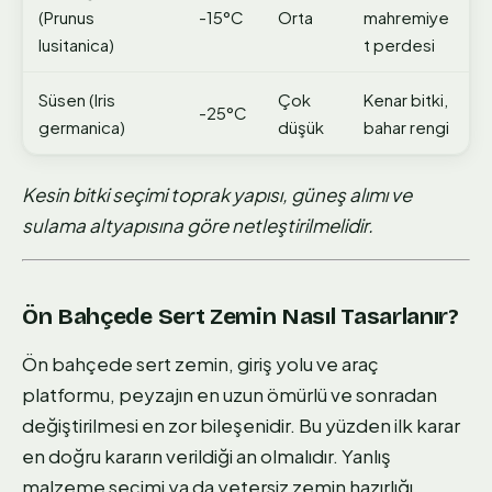
(Prunus
-15°C
Orta
mahremiye
lusitanica)
t perdesi
Süsen (Iris
Çok
Kenar bitki,
-25°C
germanica)
düşük
bahar rengi
Kesin bitki seçimi toprak yapısı, güneş alımı ve
sulama altyapısına göre netleştirilmelidir.
Ön Bahçede Sert Zemin Nasıl Tasarlanır?
Ön bahçede sert zemin, giriş yolu ve araç
platformu, peyzajın en uzun ömürlü ve sonradan
değiştirilmesi en zor bileşenidir. Bu yüzden ilk karar
en doğru kararın verildiği an olmalıdır. Yanlış
malzeme seçimi ya da yetersiz zemin hazırlığı