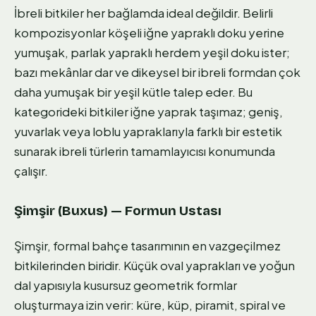
İbreli bitkiler her bağlamda ideal değildir. Belirli
kompozisyonlar köşeli iğne yapraklı doku yerine
yumuşak, parlak yapraklı herdem yeşil doku ister;
bazı mekânlar dar ve dikeysel bir ibreli formdan çok
daha yumuşak bir yeşil kütle talep eder. Bu
kategorideki bitkiler iğne yaprak taşımaz; geniş,
yuvarlak veya loblu yapraklarıyla farklı bir estetik
sunarak ibreli türlerin tamamlayıcısı konumunda
çalışır.
Şimşir (Buxus) — Formun Ustası
Şimşir, formal bahçe tasarımının en vazgeçilmez
bitkilerinden biridir. Küçük oval yaprakları ve yoğun
dal yapısıyla kusursuz geometrik formlar
oluşturmaya izin verir: küre, küp, piramit, spiral ve