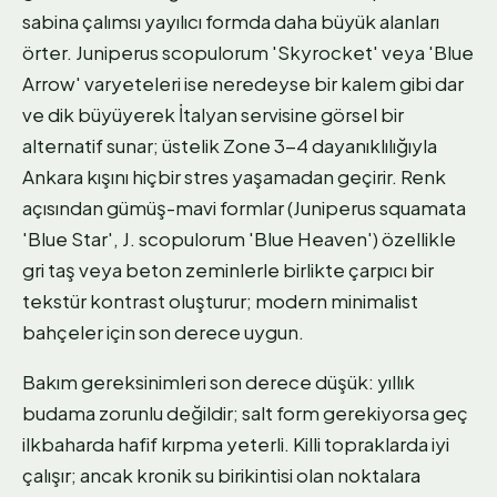
sabina çalımsı yayılıcı formda daha büyük alanları
örter. Juniperus scopulorum 'Skyrocket' veya 'Blue
Arrow' varyeteleri ise neredeyse bir kalem gibi dar
ve dik büyüyerek İtalyan servisine görsel bir
alternatif sunar; üstelik Zone 3-4 dayanıklılığıyla
Ankara kışını hiçbir stres yaşamadan geçirir. Renk
açısından gümüş-mavi formlar (Juniperus squamata
'Blue Star', J. scopulorum 'Blue Heaven') özellikle
gri taş veya beton zeminlerle birlikte çarpıcı bir
tekstür kontrast oluşturur; modern minimalist
bahçeler için son derece uygun.
Bakım gereksinimleri son derece düşük: yıllık
budama zorunlu değildir; salt form gerekiyorsa geç
ilkbaharda hafif kırpma yeterli. Killi topraklarda iyi
çalışır; ancak kronik su birikintisi olan noktalara