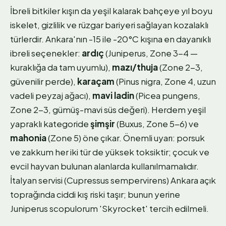
İbreli bitkiler kışın da yeşil kalarak bahçeye yıl boyu
iskelet, gizlilik ve rüzgar bariyeri sağlayan kozalaklı
türlerdir. Ankara'nın -15 ile -20°C kışına en dayanıklı
ibreli seçenekler:
ardıç
(Juniperus, Zone 3-4 —
kuraklığa da tam uyumlu),
mazı/thuja
(Zone 2-3,
güvenilir perde),
karaçam
(Pinus nigra, Zone 4, uzun
vadeli peyzaj ağacı),
mavi ladin
(Picea pungens,
Zone 2-3, gümüş-mavi süs değeri). Herdem yeşil
yapraklı kategoride
şimşir
(Buxus, Zone 5-6) ve
mahonia
(Zone 5) öne çıkar. Önemli uyarı: porsuk
ve zakkum her iki tür de yüksek toksiktir; çocuk ve
evcil hayvan bulunan alanlarda kullanılmamalıdır.
İtalyan servisi (Cupressus sempervirens) Ankara açık
toprağında ciddi kış riski taşır; bunun yerine
Juniperus scopulorum 'Skyrocket' tercih edilmeli.