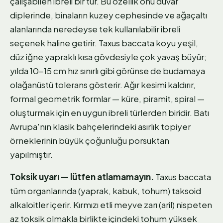
çalışabilen ibreli bir tür. Bu özellik onu duvar
diplerinde, binaların kuzey cephesinde ve ağaçaltı
alanlarında neredeyse tek kullanılabilir ibreli
seçenek haline getirir. Taxus baccata koyu yeşil,
düz iğne yapraklı kısa gövdesiyle çok yavaş büyür;
yılda 10-15 cm hız sınırlı gibi görünse de budamaya
olağanüstü tolerans gösterir. Ağır kesimi kaldırır,
formal geometrik formlar — küre, piramit, spiral —
oluşturmak için en uygun ibreli türlerden biridir. Batı
Avrupa'nın klasik bahçelerindeki asırlık topiyer
örneklerinin büyük çoğunluğu porsuktan
yapılmıştır.
Toksik uyarı — lütfen atlamamayın.
Taxus baccata
tüm organlarında (yaprak, kabuk, tohum) taksoid
alkaloitler içerir. Kırmızı etli meyve zarı (aril) nispeten
az toksik olmakla birlikte içindeki tohum yüksek