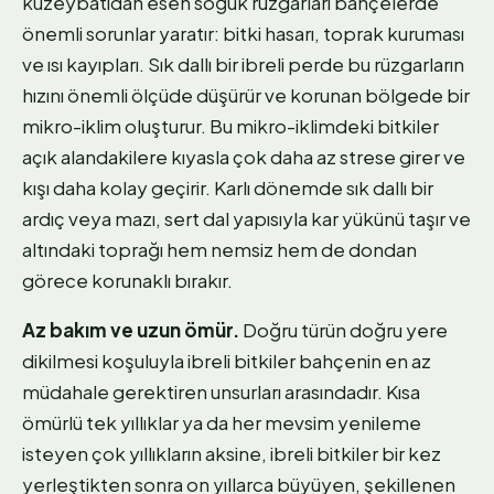
kuzeybatıdan esen soğuk rüzgarları bahçelerde
önemli sorunlar yaratır: bitki hasarı, toprak kuruması
ve ısı kayıpları. Sık dallı bir ibreli perde bu rüzgarların
hızını önemli ölçüde düşürür ve korunan bölgede bir
mikro-iklim oluşturur. Bu mikro-iklimdeki bitkiler
açık alandakilere kıyasla çok daha az strese girer ve
kışı daha kolay geçirir. Karlı dönemde sık dallı bir
ardıç veya mazı, sert dal yapısıyla kar yükünü taşır ve
altındaki toprağı hem nemsiz hem de dondan
görece korunaklı bırakır.
Az bakım ve uzun ömür.
Doğru türün doğru yere
dikilmesi koşuluyla ibreli bitkiler bahçenin en az
müdahale gerektiren unsurları arasındadır. Kısa
ömürlü tek yıllıklar ya da her mevsim yenileme
isteyen çok yıllıkların aksine, ibreli bitkiler bir kez
yerleştikten sonra on yıllarca büyüyen, şekillenen