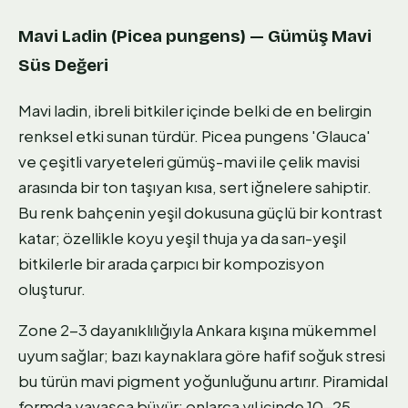
Mavi Ladin (Picea pungens) — Gümüş Mavi
Süs Değeri
Mavi ladin, ibreli bitkiler içinde belki de en belirgin
renksel etki sunan türdür. Picea pungens 'Glauca'
ve çeşitli varyeteleri gümüş-mavi ile çelik mavisi
arasında bir ton taşıyan kısa, sert iğnelere sahiptir.
Bu renk bahçenin yeşil dokusuna güçlü bir kontrast
katar; özellikle koyu yeşil thuja ya da sarı-yeşil
bitkilerle bir arada çarpıcı bir kompozisyon
oluşturur.
Zone 2-3 dayanıklılığıyla Ankara kışına mükemmel
uyum sağlar; bazı kaynaklara göre hafif soğuk stresi
bu türün mavi pigment yoğunluğunu artırır. Piramidal
formda yavaşça büyür; onlarca yıl içinde 10-25