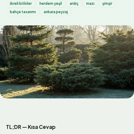
ibreli bitkiler
herdem yeşil
ardıç
mazı
şimşir
bahçe tasarımı
ankara peyzaj
TL;DR — Kısa Cevap