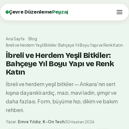
Çevre Düzenleme
Peyzaj
Ana Sayfa
Blog
İbreli ve Herdem Yeşil Bitkiler: Bahçeye Yıl Boyu Yapı ve Renk Katın
İbreli ve Herdem Yeşil Bitkiler:
Bahçeye Yıl Boyu Yapı ve Renk
Katın
İbreli ve herdem yeşil bitkiler — Ankara'nın sert
kışına dayanıklı ardıç, mazı, mavi ladin, şimşir ve
daha fazlası. Form, büyüme hızı, dikim ve bakım
rehberi.
Yazar:
Emre Yıldız
,
K-On Tech
30 Haziran 2026