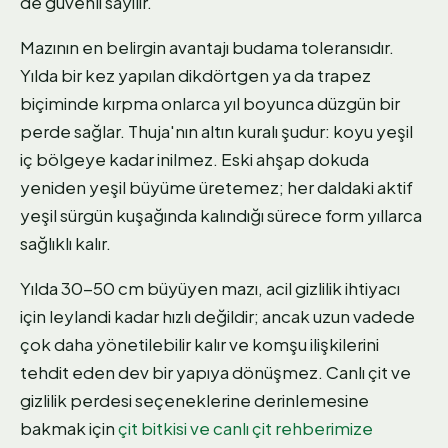
de güvenli sayılır.
Mazının en belirgin avantajı budama toleransıdır.
Yılda bir kez yapılan dikdörtgen ya da trapez
biçiminde kırpma onlarca yıl boyunca düzgün bir
perde sağlar. Thuja'nın altın kuralı şudur: koyu yeşil
iç bölgeye kadar inilmez. Eski ahşap dokuda
yeniden yeşil büyüme üretemez; her daldaki aktif
yeşil sürgün kuşağında kalındığı sürece form yıllarca
sağlıklı kalır.
Yılda 30-50 cm büyüyen mazı, acil gizlilik ihtiyacı
için leylandi kadar hızlı değildir; ancak uzun vadede
çok daha yönetilebilir kalır ve komşu ilişkilerini
tehdit eden dev bir yapıya dönüşmez. Canlı çit ve
gizlilik perdesi seçeneklerine derinlemesine
bakmak için
çit bitkisi ve canlı çit rehberimize