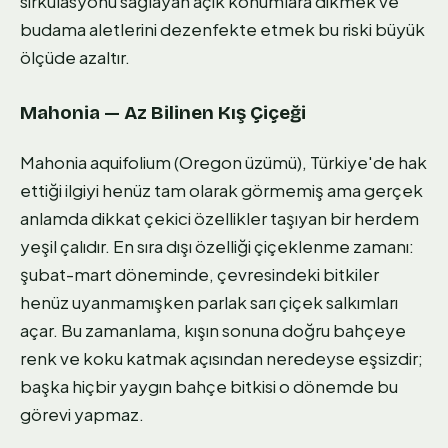
sirkülasyonu sağlayan açık konumlara dikmek ve
budama aletlerini dezenfekte etmek bu riski büyük
ölçüde azaltır.
Mahonia — Az Bilinen Kış Çiçeği
Mahonia aquifolium (Oregon üzümü), Türkiye'de hak
ettiği ilgiyi henüz tam olarak görmemiş ama gerçek
anlamda dikkat çekici özellikler taşıyan bir herdem
yeşil çalıdır. En sıra dışı özelliği çiçeklenme zamanı:
şubat-mart döneminde, çevresindeki bitkiler
henüz uyanmamışken parlak sarı çiçek salkımları
açar. Bu zamanlama, kışın sonuna doğru bahçeye
renk ve koku katmak açısından neredeyse eşsizdir;
başka hiçbir yaygın bahçe bitkisi o dönemde bu
görevi yapmaz.