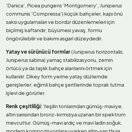
'Danica', Picea pungens 'Montgomery', Juniperus
communis 'Compressa') küçük bahçeler, kapı önü
saksı uygulamaları ve bordür düzenlemeleri için
biçilmiş kaftandır; büyümesi yavaş, formu
öngörülebilir ve bakımı asgari düzeydedir.
Yatay ve sürünücü formlar
(Juniperus horizontalis,
Juniperus sabina) yamaç stabilizasyonu, zemin
örtücü ya da taşlık bahçe alanlarını örtmek için
kullanılır. Dikey form yerine yatay düzlemde
genişlerler; eğimli bahçe şeritlerinde toprak tutma
işlevi de görürler.
Renk çeşitliliği:
Yeşilin tonlarından gümüş-maviye,
altın sarısından bronz-kırmızıya uzanan bir spektrum
mevcuttur. Gümüş-mavi ardıç ve mavi ladin soğuk,
modern kompozisyonlara uyarken altın-sarı thuja