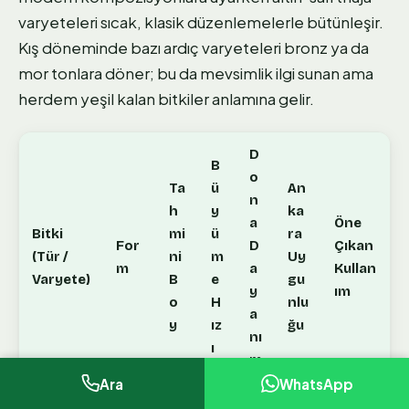
varyeteleri sıcak, klasik düzenlemelerle bütünleşir.
Kış döneminde bazı ardıç varyeteleri bronz ya da
mor tonlara döner; bu da mevsimlik ilgi sunan ama
herdem yeşil kalan bitkiler anlamına gelir.
D
B
o
Ta
ü
An
n
h
y
ka
a
Öne
Bitki
mi
ü
ra
For
D
Çıkan
(Tür /
ni
m
Uy
m
a
Kullan
Varyete)
B
e
gu
y
ım
o
H
nlu
a
y
ız
ğu
nı
ı
m
Ara
WhatsApp
2