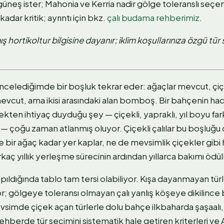
üneş ister; Mahonia ve Kerria nadir gölge toleranslı seç
dar kritik; ayrıntı için bkz.
çalı budama rehberimiz
.
 hortikoltur bilgisine dayanır; iklim koşullarınıza özgü tür 
 incelediğimde bir boşluk tekrar eder: ağaçlar mevcut, çi
mevcut, ama ikisi arasındaki alan bomboş. Bir bahçenin ha
kten ihtiyaç duyduğu şey — çiçekli, yapraklı, yıl boyu far
 — çoğu zaman atlanmış oluyor. Çiçekli çalılar bu boşluğu
ne bir ağaç kadar yer kaplar, ne de mevsimlik çiçekler gibi 
rkaç yıllık yerleşme sürecinin ardından yıllarca bakımı ödüll
ıldığında tablo tam tersi olabiliyor. Kışa dayanmayan türle
 gölgeye toleransı olmayan çalı yanlış köşeye dikilince bi
vsimde çiçek açan türlerle dolu bahçe ilkbaharda şaşaalı,
 rehberde tür seçimini sistematik hale getiren kriterleri ve