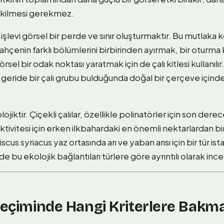
dikilmesi gerekmez.
işlevi görsel bir perde ve sınır oluşturmaktır. Bu mutlaka k
hçenin farklı bölümlerini birbirinden ayırmak, bir oturma 
l bir odak noktası yaratmak için de çalı kitlesi kullanılır. 
, geride bir çalı grubu bulduğunda doğal bir çerçeve içi
ojiktir. Çiçekli çalılar, özellikle polinatörler için son der
aktivitesi için erken ilkbahardaki en önemli nektarlardan biri
us syriacus yaz ortasında arı ve yaban arısı için bir tür is
u ekolojik bağlantıları türlere göre ayrıntılı olarak incel
Seçiminde Hangi Kriterlere Bakm