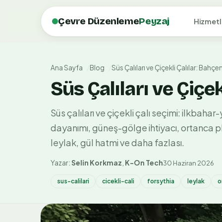
Çevre Düzenleme
Peyzaj
Hizmetl
Ana Sayfa
Blog
Süs Çalıları ve Çiçekli Çalılar: Bahçe
Süs Çalıları ve Çiçe
Süs çalıları ve çiçekli çalı seçimi: ilkba
dayanımı, güneş-gölge ihtiyacı, ortanca pH
leylak, gül hatmi ve daha fazlası.
Yazar:
Selin Korkmaz
,
K-On Tech
30 Haziran 2026
sus-calilari
cicekli-cali
forsythia
leylak
o