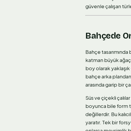
güvenle çalışan türl
Bahçede Or
Bahçe tasarımında b
katman büyük ağaçlar
boy olarak yaklaşık
bahçe arka plandan b
arasında garip bir çar
Süs ve çiçekli çalıl
boyunca bile form t
değillerdir. Bu kalı
yaratır. Tek bir fors
onlarca mevsimlik bi