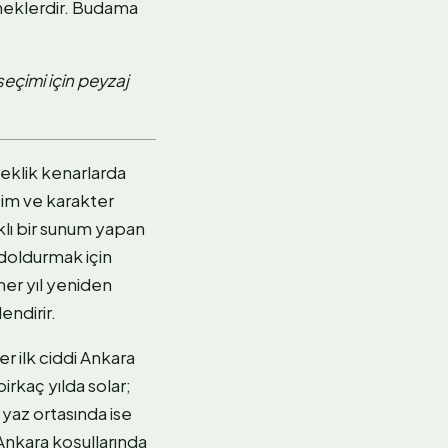
eneklerdir. Budama
seçimi için peyzaj
çeklik kenarlarda
cim ve karakter
klı bir sunum yapan
 doldurmak için
her yıl yeniden
endirir.
r ilk ciddi Ankara
rkaç yılda solar;
 yaz ortasında ise
 Ankara koşullarında