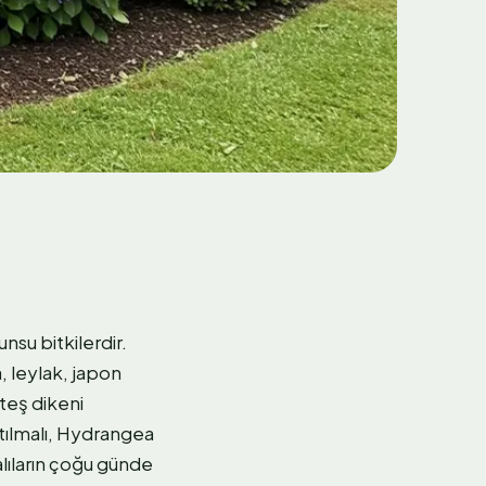
nsu bitkilerdir.
, leylak, japon
teş dikeni
tılmalı, Hydrangea
çalıların çoğu günde