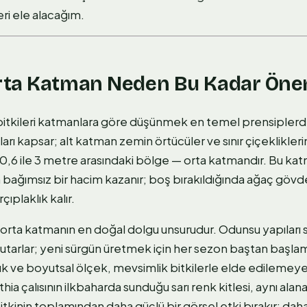
eri ele alacağım.
ta Katman Neden Bu Kadar Öne
itkileri katmanlara göre düşünmek en temel prensiplerden
ı kapsar; alt katman zemin örtücüler ve sınır çiçekliklerin
 0,6 ile 3 metre arasındaki bölge — orta katmandır. Bu k
ağımsız bir hacim kazanır; boş bırakıldığında ağaç gövdele
çıplaklık kalır.
ar orta katmanın en doğal dolgu unsurudur. Odunsu yapıları
utarlar; yeni sürgün üretmek için her sezon baştan başl
cılık ve boyutsal ölçek, mevsimlik bitkilerle elde edilemeye
ythia çalısının ilkbaharda sunduğu sarı renk kitlesi, aynı alana
tkinin toplamından daha güçlü bir görsel etki bırakır; dahas