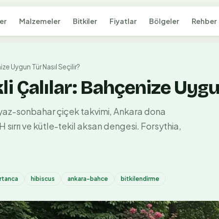
er
Malzemeler
Bitkiler
Fiyatlar
Bölgeler
Rehber
nize Uygun Tür Nasıl Seçilir?
kli Çalılar: Bahçenize Uygu
har-yaz-sonbahar çiçek takvimi, Ankara dona
 sırrı ve kütle-tekil aksan dengesi. Forsythia,
rtanca
hibiscus
ankara-bahce
bitkilendirme