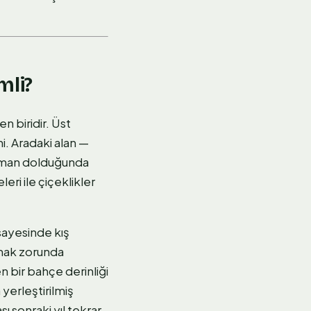
mli?
 biridir. Üst
i. Aradaki alan —
atman dolduğunda
ri ile çiçeklikler
 sayesinde kış
amak zorunda
n bir bahçe derinliği
 yerleştirilmiş
ı sonraki yıl tekrar