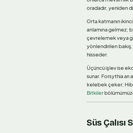
oradadır, yeniden 
Orta katmanın ikinci 
anlamına gelmez; ba
çevrelemek veya görse
yönlendirilen bakış
hisseder.
Üçüncü işlev ise ekol
sunar. Forsythia arı 
kelebek çeker; Hibisc
Bitkiler
bölümümüzde b
Süs Çalısı 