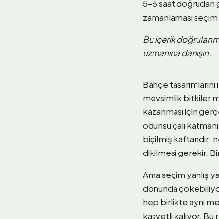
5-6 saat doğrudan g
zamanlaması seçim ka
Bu içerik doğrulanmış
uzmanına danışın.
Bahçe tasarımlarını
mevsimlik bitkiler 
kazanması için gerçe
odunsu çalı katmanı
biçilmiş kaftandır: 
dikilmesi gerekir. Bi
Ama seçim yanlış yap
donunda çökebiliyor;
hep birlikte aynı me
kasvetli kalıyor. Bu