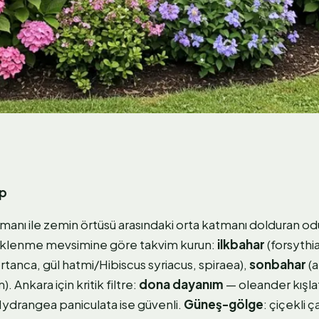
ap
atmanı ile zemin örtüsü arasındaki orta katmanı dolduran odu
klenme mevsimine göre takvim kurun:
ilkbahar
(forsythia
rtanca, gül hatmi/Hibiscus syriacus, spiraea),
sonbahar
(a
 Ankara için kritik filtre:
dona dayanım
— oleander kışla
 Hydrangea paniculata ise güvenli.
Güneş-gölge
: çiçekli 