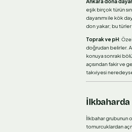
Ankara dona daya
eşik birçok türün s
dayanımı ile kök daya
don yakar; bu türler 
Toprak ve pH
: Öze
doğrudan belirler. A
konuya sonraki böl
açısından fakir ve g
takviyesi neredeyse t
İlkbaharda 
İlkbahar grubunun or
tomurcuklardan açmal