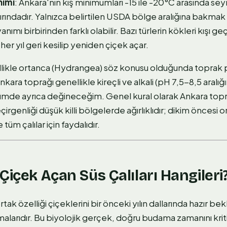
nımı
: Ankara'nın kış minimumları -15 ile -20°C arasında sey
ınırındadır. Yalnızca belirtilen USDA bölge aralığına bak
nımı birbirinden farklı olabilir. Bazı türlerin kökleri kışı g
her yıl geri kesilip yeniden çiçek açar.
llikle ortanca (Hydrangea) söz konusu olduğunda toprak p
nkara toprağı genellikle kireçli ve alkali (pH 7,5-8,5 aral
ümde ayrıca değineceğim. Genel kural olarak Ankara top
eçirgenliği düşük killi bölgelerde ağırlıklıdır; dikim önces
üm çalılar için faydalıdır.
Çiçek Açan Süs Çalıları Hangileri
tak özelliği çiçeklerini bir önceki yılın dallarında hazır be
arıdır. Bu biyolojik gerçek, doğru budama zamanını kritik