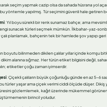
arak seçim yapmak cazip olsa da sahada hüsrana yol aça
 yöntemle yapılmış. Tür seçimini güvenli hale getiren beş 
mi
: Yıl boyu sürekli bir renk sunamaz bahçe; ama mevsiml
rengi sunacak türleri seçmek mümkün. İlkbahar-yaz-son
r çalı planlamak, bahçenin tek bir hamlede şov yapıp ger
n boyutu bilinmeden dikilen çalılar yıllar içinde komşu bitki
 dikim alanına sığmaz. Her türün etiket bilgisini değil, sa
lın; etiketler çoğu zaman iyimserdir.
esi
: Çiçekli çalıların büyük çoğunluğu günde en az 5-6 
a bu türler yaşar ama çiçek verimi ciddi ölçüde düşer. Dikiş
süresini gözlemlemek, kağıt üzerinde mükemmel görünen 
nüştürmemenin birincil yoludur.