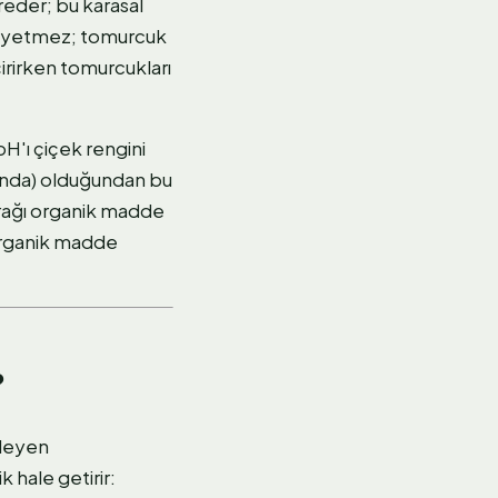
reder; bu karasal
mak yetmez; tomurcuk
eçirirken tomurcukları
H'ı çiçek rengini
ığında) olduğundan bu
rağı organik madde
i organik madde
?
kleyen
 hale getirir: