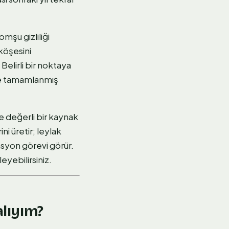
omşu gizliliği
köşesini
Belirli bir noktaya
nde tamamlanmış
ece değerli bir kaynak
ni üretir; leylak
tasyon görevi görür.
eyebilirsiniz.
alıyım?