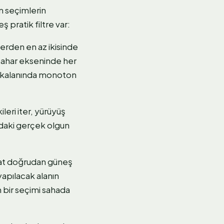
n seçimlerin
pratik filtre var:
erden en az ikisinde
bahar ekseninde her
i kalanında monoton
leri iter, yürüyüş
hadaki gerçek olgun
saat doğrudan güneş
 yapılacak alanın
bir seçimi sahada