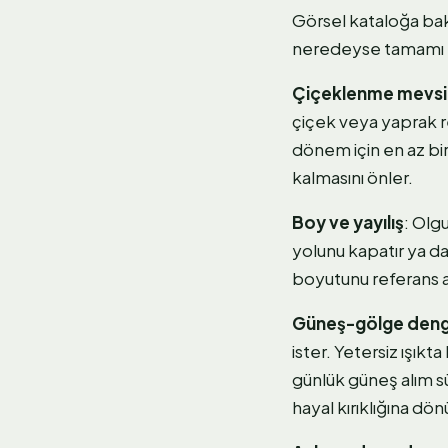
Görsel kataloğa bak
neredeyse tamamı bu
Çiçeklenme mevsi
çiçek veya yaprak 
dönem için en az bi
kalmasını önler.
Boy ve yayılış
: Olgu
yolunu kapatır ya da
boyutunu referans a
Güneş-gölge deng
ister. Yetersiz ışıkt
günlük güneş alım 
hayal kırıklığına dö