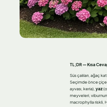
TL;DR — Kısa Cev
Süs çalıları, ağaç k
Seçimde önce çiçe
ayvası, keria),
yaz
(o
meyveleri, viburnum).
macrophylla riskli,