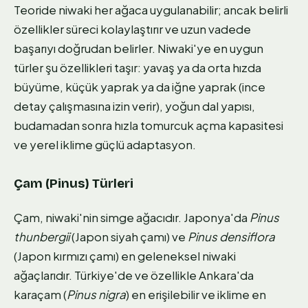
Teoride niwaki her ağaca uygulanabilir; ancak belirli
özellikler süreci kolaylaştırır ve uzun vadede
başarıyı doğrudan belirler. Niwaki'ye en uygun
türler şu özellikleri taşır: yavaş ya da orta hızda
büyüme, küçük yaprak ya da iğne yaprak (ince
detay çalışmasına izin verir), yoğun dal yapısı,
budamadan sonra hızla tomurcuk açma kapasitesi
ve yerel iklime güçlü adaptasyon.
Çam (Pinus) Türleri
Çam, niwaki'nin simge ağacıdır. Japonya'da
Pinus
thunbergii
(Japon siyah çamı) ve
Pinus densiflora
(Japon kırmızı çamı) en geleneksel niwaki
ağaçlarıdır. Türkiye'de ve özellikle Ankara'da
karaçam (
Pinus nigra
) en erişilebilir ve iklime en