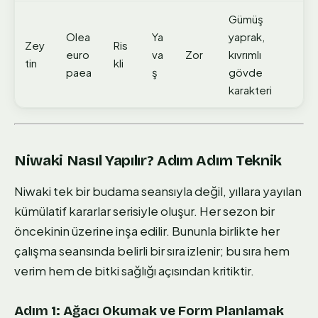
Gümüş
Olea
Ya
yaprak,
Zey
Ris
euro
va
Zor
kıvrımlı
tin
kli
paea
ş
gövde
karakteri
Niwaki Nasıl Yapılır? Adım Adım Teknik
Niwaki tek bir budama seansıyla değil, yıllara yayılan
kümülatif kararlar serisiyle oluşur. Her sezon bir
öncekinin üzerine inşa edilir. Bununla birlikte her
çalışma seansında belirli bir sıra izlenir; bu sıra hem
verim hem de bitki sağlığı açısından kritiktir.
Adım 1: Ağacı Okumak ve Form Planlamak