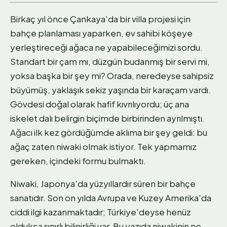
Birkaç yıl önce Çankaya'da bir villa projesi için
bahçe planlaması yaparken, ev sahibi köşeye
yerleştireceği ağaca ne yapabileceğimizi sordu.
Standart bir çam mı, düzgün budanmış bir servi mi,
yoksa başka bir şey mi? Orada, neredeyse sahipsiz
büyümüş, yaklaşık sekiz yaşında bir karaçam vardı.
Gövdesi doğal olarak hafif kıvrılıyordu; üç ana
iskelet dalı belirgin biçimde birbirinden ayrılmıştı.
Ağacı ilk kez gördüğümde aklıma bir şey geldi: bu
ağaç zaten niwaki olmak istiyor. Tek yapmamız
gereken, içindeki formu bulmaktı.
Niwaki, Japonya'da yüzyıllardır süren bir bahçe
sanatıdır. Son on yılda Avrupa ve Kuzey Amerika'da
ciddi ilgi kazanmaktadır; Türkiye'deyse henüz
oldukça sınırlı bilinirliği var. Bu yazıda niwakinin ne