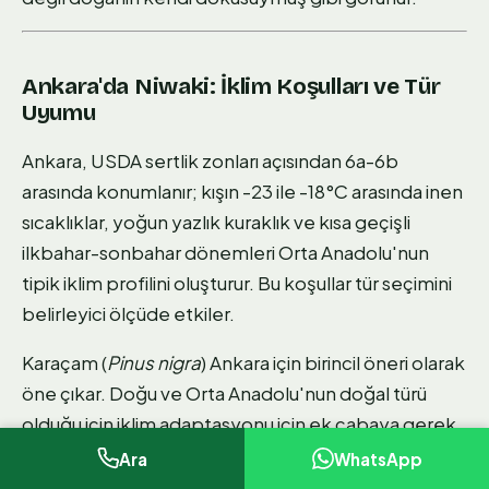
Ankara'da Niwaki: İklim Koşulları ve Tür
Uyumu
Ankara, USDA sertlik zonları açısından 6a-6b
arasında konumlanır; kışın -23 ile -18°C arasında inen
sıcaklıklar, yoğun yazlık kuraklık ve kısa geçişli
ilkbahar-sonbahar dönemleri Orta Anadolu'nun
tipik iklim profilini oluşturur. Bu koşullar tür seçimini
belirleyici ölçüde etkiler.
Karaçam (
Pinus nigra
) Ankara için birincil öneri olarak
öne çıkar. Doğu ve Orta Anadolu'nun doğal türü
olduğu için iklim adaptasyonu için ek çabaya gerek
kalmaz. Niwaki için gereken yavaş-orta hızlı
Ara
WhatsApp
büyüme ve yoğun dal yapısına sahiptir. Gövde kışın