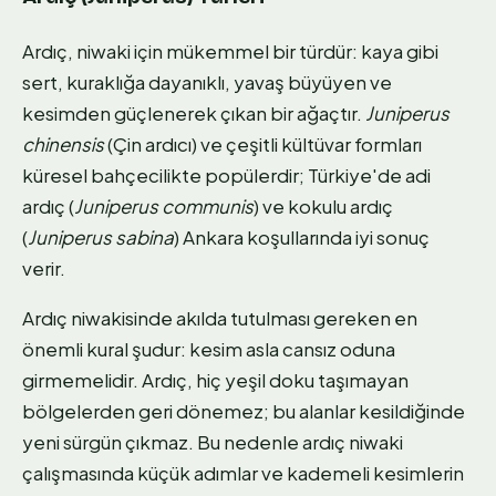
Ardıç, niwaki için mükemmel bir türdür: kaya gibi
sert, kuraklığa dayanıklı, yavaş büyüyen ve
kesimden güçlenerek çıkan bir ağaçtır.
Juniperus
chinensis
(Çin ardıcı) ve çeşitli kültüvar formları
küresel bahçecilikte popülerdir; Türkiye'de adi
ardıç (
Juniperus communis
) ve kokulu ardıç
(
Juniperus sabina
) Ankara koşullarında iyi sonuç
verir.
Ardıç niwakisinde akılda tutulması gereken en
önemli kural şudur: kesim asla cansız oduna
girmemelidir. Ardıç, hiç yeşil doku taşımayan
bölgelerden geri dönemez; bu alanlar kesildiğinde
yeni sürgün çıkmaz. Bu nedenle ardıç niwaki
çalışmasında küçük adımlar ve kademeli kesimlerin