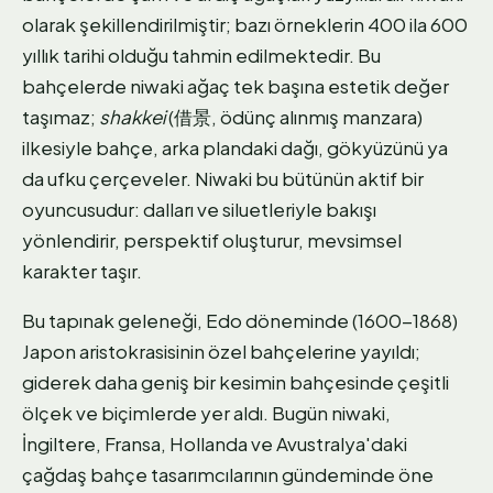
olarak şekillendirilmiştir; bazı örneklerin 400 ila 600
yıllık tarihi olduğu tahmin edilmektedir. Bu
bahçelerde niwaki ağaç tek başına estetik değer
taşımaz;
shakkei
(借景, ödünç alınmış manzara)
ilkesiyle bahçe, arka plandaki dağı, gökyüzünü ya
da ufku çerçeveler. Niwaki bu bütünün aktif bir
oyuncusudur: dalları ve siluetleriyle bakışı
yönlendirir, perspektif oluşturur, mevsimsel
karakter taşır.
Bu tapınak geleneği, Edo döneminde (1600-1868)
Japon aristokrasisinin özel bahçelerine yayıldı;
giderek daha geniş bir kesimin bahçesinde çeşitli
ölçek ve biçimlerde yer aldı. Bugün niwaki,
İngiltere, Fransa, Hollanda ve Avustralya'daki
çağdaş bahçe tasarımcılarının gündeminde öne