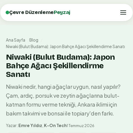
Çevre Düzenleme
Peyzaj
Ana Sayfa
Blog
Niwaki (Bulut Budama): Japon Bahçe Ağacı Şekillendirme Sanatı
Niwaki (Bulut Budama): Japon
Bahçe Ağacı Şekillendirme
Sanatı
Niwaki nedir, hangi ağaçlar uygun, nasıl yapılır?
Çam, ardıç, porsuk ve zeytin ağaçlarına bulut-
katman formu verme tekniği, Ankara iklimi için
bakım takvimi ve bonsai ile topiary'den farkı.
Yazar:
Emre Yıldız
,
K-On Tech
1 Temmuz 2026