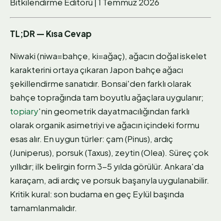
Bitkilendirme Editörü | 1 Temmuz 2026
TL;DR — Kısa Cevap
Niwaki (niwa=bahçe, ki=ağaç), ağacın doğal iskelet
karakterini ortaya çıkaran Japon bahçe ağacı
şekillendirme sanatıdır. Bonsai'den farklı olarak
bahçe toprağında tam boyutlu ağaçlara uygulanır;
topiary
'nin geometrik dayatmacılığından farklı
olarak organik asimetriyi ve ağacın içindeki formu
esas alır. En uygun türler: çam (Pinus), ardıç
(Juniperus), porsuk (Taxus), zeytin (Olea). Süreç çok
yıllıdır; ilk belirgin form 3-5 yılda görülür. Ankara'da
karaçam, adi ardıç ve porsuk başarıyla uygulanabilir.
Kritik kural: son budama en geç Eylül başında
tamamlanmalıdır.