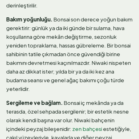
derinleştirilir.
Bakım yoğunluğu.
Bonsai son derece yoğun bakım
gerektirir: günlük ya da iki günde bir sulama, hava
koşullarına göre mekân değiştirme, sezonluk
yeniden topraklama, hassas gübreleme. Bir bonsai
sahibinin tatile çıkmadan önce güvendiği birine
bakımını devretmesi kaçınılmazdır. Niwaki nispeten
daha az dikkat ister; yılda bir ya da iki kez ana
budama seansı ve genel ağaç bakımı çoğu türde
yeterlidir.
Sergileme ve bağlam.
Bonsai iç mekânda ya da
terasda, özel sehpada sergilenir; bir estetik nesne
olarak kendi başına var olur. Niwaki bahçenin
içindeki peyzaj bileşenidir:
zen bahçesi
estetiğiyle,
çakıl yüzeyleriyle, kayalarla ve diğer peyzaj