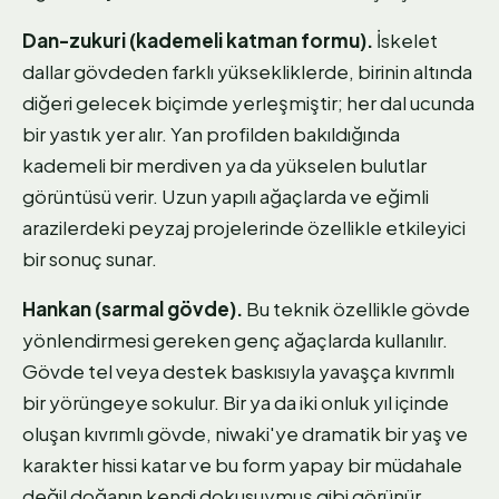
Dan-zukuri (kademeli katman formu).
İskelet
dallar gövdeden farklı yüksekliklerde, birinin altında
diğeri gelecek biçimde yerleşmiştir; her dal ucunda
bir yastık yer alır. Yan profilden bakıldığında
kademeli bir merdiven ya da yükselen bulutlar
görüntüsü verir. Uzun yapılı ağaçlarda ve eğimli
arazilerdeki peyzaj projelerinde özellikle etkileyici
bir sonuç sunar.
Hankan (sarmal gövde).
Bu teknik özellikle gövde
yönlendirmesi gereken genç ağaçlarda kullanılır.
Gövde tel veya destek baskısıyla yavaşça kıvrımlı
bir yörüngeye sokulur. Bir ya da iki onluk yıl içinde
oluşan kıvrımlı gövde, niwaki'ye dramatik bir yaş ve
karakter hissi katar ve bu form yapay bir müdahale
değil doğanın kendi dokusuymuş gibi görünür.