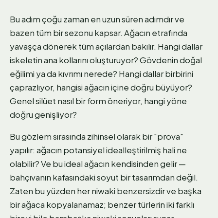
Bu adım çoğu zaman en uzun süren adımdır ve
bazen tüm bir sezonu kapsar. Ağacın etrafında
yavaşça dönerek tüm açılardan bakılır. Hangi dallar
iskeletin ana kollarını oluşturuyor? Gövdenin doğal
eğilimi ya da kıvrımı nerede? Hangi dallar birbirini
çaprazlıyor, hangisi ağacın içine doğru büyüyor?
Genel silüet nasıl bir form öneriyor, hangi yöne
doğru genişliyor?
Bu gözlem sırasında zihinsel olarak bir "prova"
yapılır: ağacın potansiyel idealleştirilmiş hali ne
olabilir? Ve bu ideal ağacın kendisinden gelir —
bahçıvanın kafasındaki soyut bir tasarımdan değil.
Zaten bu yüzden her niwaki benzersizdir ve başka
bir ağaca kopyalanamaz; benzer türlerin iki farklı
bireyi bile bambaşka niwaki sonuçları sunar.