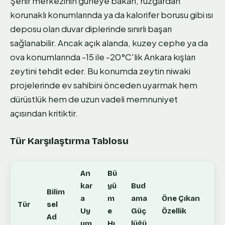
Şehir merkezinin güneye bakan, rüzgardan
korunaklı konumlarında ya da kalorifer borusu gibi ısı
deposu olan duvar diplerinde sınırlı başarı
sağlanabilir. Ancak açık alanda, kuzey cephe ya da
ova konumlarında -15 ile -20°C'lik Ankara kışları
zeytini tehdit eder. Bu konumda zeytin niwaki
projelerinde ev sahibini önceden uyarmak hem
dürüstlük hem de uzun vadeli memnuniyet
açısından kritiktir.
Tür Karşılaştırma Tablosu
An
Bü
kar
yü
Bud
Bilim
a
m
ama
Öne Çıkan
Tür
sel
Uy
e
Güç
Özellik
Ad
um
Hı
lüğü