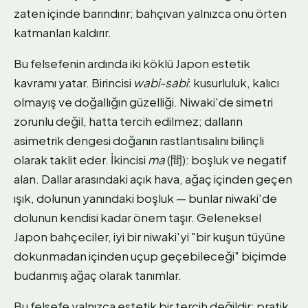
zaten içinde barındırır; bahçıvan yalnızca onu örten
katmanları kaldırır.
Bu felsefenin ardında iki köklü Japon estetik
kavramı yatar. Birincisi
wabi-sabi
: kusurluluk, kalıcı
olmayış ve doğallığın güzelliği. Niwaki'de simetri
zorunlu değil, hatta tercih edilmez; dalların
asimetrik dengesi doğanın rastlantısalını bilinçli
olarak taklit eder. İkincisi
ma
(間): boşluk ve negatif
alan. Dallar arasındaki açık hava, ağaç içinden geçen
ışık, dolunun yanındaki boşluk — bunlar niwaki'de
dolunun kendisi kadar önem taşır. Geleneksel
Japon bahçeciler, iyi bir niwaki'yi "bir kuşun tüyüne
dokunmadan içinden uçup geçebileceği" biçimde
budanmış ağaç olarak tanımlar.
Bu felsefe yalnızca estetik bir tercih değildir; pratik