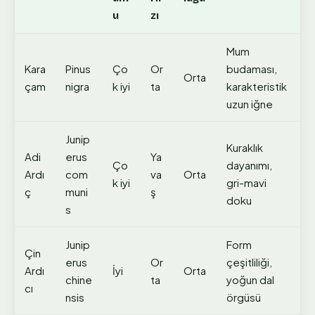
u
zı
Mum
Kara
Pinus
Ço
Or
budaması,
Orta
çam
nigra
k iyi
ta
karakteristik
uzun iğne
Junip
Kuraklık
Adi
erus
Ya
Ço
dayanımı,
Ardı
com
va
Orta
k iyi
gri-mavi
ç
muni
ş
doku
s
Junip
Form
Çin
erus
Or
çeşitliliği,
Ardı
İyi
Orta
chine
ta
yoğun dal
cı
nsis
örgüsü