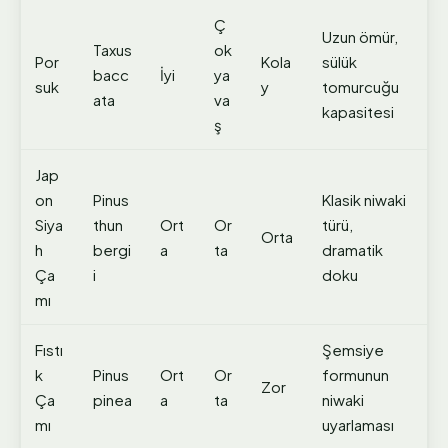
Ç
Uzun ömür,
Taxus
ok
Por
Kola
sülük
bacc
İyi
ya
suk
y
tomurcuğu
ata
va
kapasitesi
ş
Jap
on
Pinus
Klasik niwaki
Siya
thun
Ort
Or
türü,
Orta
h
bergi
a
ta
dramatik
Ça
i
doku
mı
Fıstı
Şemsiye
k
Pinus
Ort
Or
formunun
Zor
Ça
pinea
a
ta
niwaki
mı
uyarlaması