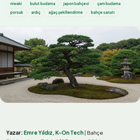
niwaki
bulut budama
japon bahçesi
çam budama
porsuk
ardıç
ağaç şekillendirme
bahçe sanatı
Yazar:
Emre Yıldız, K-On Tech
| Bahçe