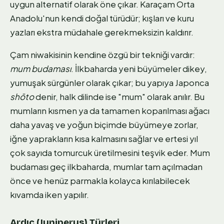
uygun alternatif olarak öne çıkar. Karaçam Orta
Anadolu'nun kendi doğal türüdür; kışları ve kuru
yazları ekstra müdahale gerekmeksizin kaldırır.
Çam niwakisinin kendine özgü bir tekniği vardır:
mum budaması
. İlkbaharda yeni büyümeler dikey,
yumuşak sürgünler olarak çıkar; bu yapıya Japonca
shōto
denir, halk dilinde ise "mum" olarak anılır. Bu
mumların kısmen ya da tamamen koparılması ağacı
daha yavaş ve yoğun biçimde büyümeye zorlar,
iğne yaprakların kısa kalmasını sağlar ve ertesi yıl
çok sayıda tomurcuk üretilmesini teşvik eder. Mum
budaması geç ilkbaharda, mumlar tam açılmadan
önce ve henüz parmakla kolayca kırılabilecek
kıvamda iken yapılır.
Ardıç (Juniperus) Türleri