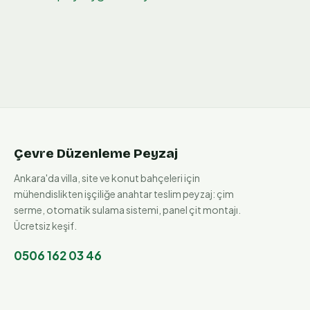
Çevre Düzenleme Peyzaj
Ankara'da villa, site ve konut bahçeleri için
mühendislikten işçiliğe anahtar teslim peyzaj: çim
serme, otomatik sulama sistemi, panel çit montajı.
Ücretsiz keşif.
0506 162 03 46