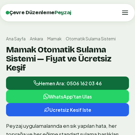
Çevre Düzenleme
Peyzaj
Ana Sayfa
Ankara
Mamak
Otomatik Sulama Sistemi
Mamak Otomatik Sulama
Sistemi — Fiyat ve Ücretsiz
Keşif
Hemen Ara: 0506 162 03 46
WhatsApp'tan Ulas
Ucretsiz Kesif Iste
Peyzaj uygulamalarında en sık yapılan hata, her
toprağa ve her eğime standart sulama başlıkları