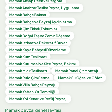
Mamak
Ahşap Deck ve Pergola
Mamak
Anahtar Teslim Peyzaj Uygulama
Mamak
Bahçe Bakımı
Mamak
Bahçe ve Peyzaj Aydınlatma
Mamak
Çim Ekimi (Tohumla)
Mamak
Doğal Taş ve Zemin Döşeme
Mamak
İstinat ve Dekoratif Duvar
Mamak
Kaya Bahçesi Düzenleme
Mamak
Kum Teslimatı
Mamak
Kurumsal ve Site Peyzaj Bakımı
Mamak
Mıcır Teslimatı
Mamak
Panel Çit Montajı
Mamak
Rulo Çim Serme
Mamak
Su Öğesi ve Gölet
Mamak
Villa Bahçe Peyzajı
Mamak
Yabani Ot Temizliği
Mamak
Yol Kenarı ve Refüj Peyzajı
Mamak
peyzaj genel sayfası