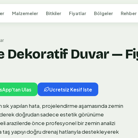
er
Malzemeler
Bitkiler
Fiyatlar
Bölgeler
Rehber
ar
 Dekoratif Duvar — Fi
sApp'tan Ulas
Ucretsiz Kesif Iste
en sık yapılan hata, projelendirme aşamasında zemin
dı ederek doğrudan sadece estetik görünüme
li arazilerde önce profesyonel bir zemin analizi
aş yapıyı doğru drenaj hatlarıyla destekleyerek