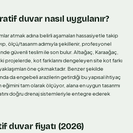
atif duvar nasıl uygulanır?
lar atmak adına belirli aşamaları hassasiyetle takip
ayıp, ölçü/tasarım adımıyla şekillenir, profesyonel
e güvenli teslim ile son bulur. Altıağaç, Karaağaç,
 projelerde, kot farklarını dengeleyen site kot farkı
ı yaklaşımları öne çıkmaktadır. Benzer şekilde
nda da engebeli arazilerin getirdiği bu yapısal ihtiyaç
n eğimini tam olarak ölçüyor, alana en uygun tasarımı
atını doğru drenaj sistemleriyle entegre ederek
f duvar fiyatı (2026)