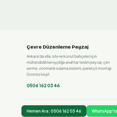
Çevre Düzenleme Peyzaj
Ankara'da villa, site ve konut bahçeleri için
mühendislikten işçiliğe anahtar teslim peyzaj: çim
serme, otomatik sulama sistemi, panel çit montajı.
Ücretsiz keşif.
0506 162 03 46
Hemen Ara:
0506 162 03 46
WhatsApp'ta