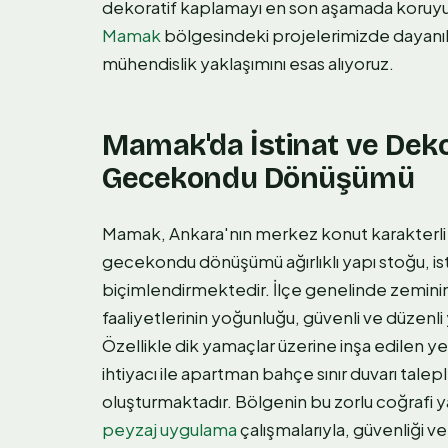
dekoratif kaplamayı en son aşamada koruyucu
Mamak
bölgesindeki projelerimizde dayanıkl
mühendislik yaklaşımını esas alıyoruz.
Mamak'da İstinat ve Deko
Gecekondu Dönüşümü
Mamak, Ankara'nın merkez konut karakterli
gecekondu dönüşümü ağırlıklı yapı stoğu, is
biçimlendirmektedir. İlçe genelinde zemin
faaliyetlerinin yoğunluğu, güvenli ve düzenli
Özellikle dik yamaçlar üzerine inşa edilen yen
ihtiyacı ile apartman bahçe sınır duvarı tal
oluşturmaktadır. Bölgenin bu zorlu coğrafi 
peyzaj uygulama
çalışmalarıyla, güvenliği v