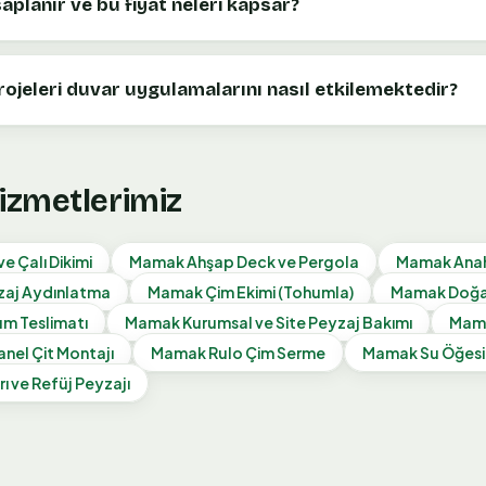
aplanır ve bu fiyat neleri kapsar?
ojeleri duvar uygulamalarını nasıl etkilemektedir?
Hizmetlerimiz
e Çalı Dikimi
Mamak
Ahşap Deck ve Pergola
Mamak
Ana
zaj Aydınlatma
Mamak
Çim Ekimi (Tohumla)
Mamak
Doğa
m Teslimatı
Mamak
Kurumsal ve Site Peyzaj Bakımı
Mam
anel Çit Montajı
Mamak
Rulo Çim Serme
Mamak
Su Öğesi
rı ve Refüj Peyzajı