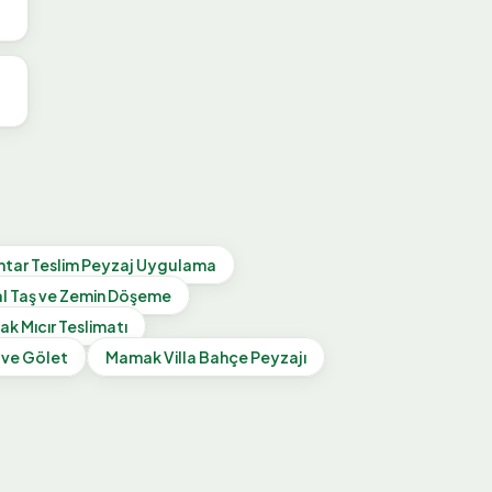
htar Teslim Peyzaj Uygulama
l Taş ve Zemin Döşeme
ak
Mıcır Teslimatı
 ve Gölet
Mamak
Villa Bahçe Peyzajı