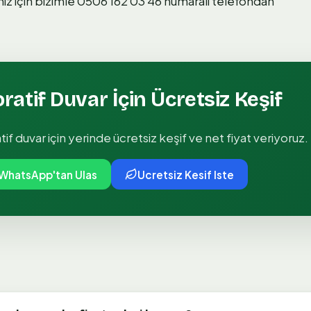
 için bizimle 0506 162 03 46 numaralı telefondan
oratif Duvar
İçin Ücretsiz Keşif
atif duvar
için yerinde ücretsiz keşif ve net fiyat veriyoruz.
WhatsApp'tan Ulas
Ucretsiz Kesif Iste