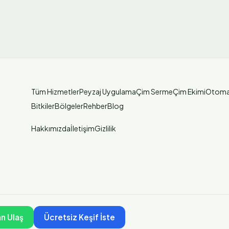
Tüm Hizmetler
Peyzaj Uygulama
Çim Serme
Çim Ekimi
Otoma
Bitkiler
Bölgeler
Rehber
Blog
Hakkımızda
İletişim
Gizlilik
n Ulaş
Ücretsiz Keşif İste