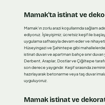
Mamak'ta istinat ve dekor
Mamak'ın zorlu arazi koşullarında sağlam adım
ediyoruz. İşleyişimiz; ücretsiz keşif ile başl
uygulama safhasıyla devam eder ve nihayetind
Hüseyingazi ve Şahintepe gibi mahallelerdeki
istinat duvarı ve apartman bahçe sınır duvar
Derbent, Araplar, Dostlar ve Çiğiltepe tarafı
son derece yaygındır. Keşif sırasında zemini
hazırlayarak betonarme veya taş duvar imal
uyguluyoruz.
Mamak istinat ve dekorati