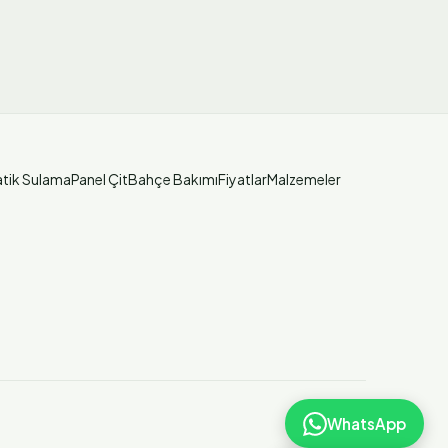
tik Sulama
Panel Çit
Bahçe Bakımı
Fiyatlar
Malzemeler
WhatsApp