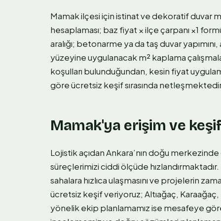
Mamak ilçesi için istinat ve dekoratif duvar m
hesaplaması; baz fiyat × ilçe çarpanı ×1 form
aralığı; betonarme ya da taş duvar yapımını, 
yüzeyine uygulanacak m² kaplama çalışmala
koşulları bulunduğundan, kesin fiyat uygulam
göre ücretsiz keşif sırasında netleşmektedir
Mamak'ya erişim ve keşi
Lojistik açıdan Ankara’nın doğu merkezinde
süreçlerimizi ciddi ölçüde hızlandırmaktadır
sahalara hızlıca ulaşmasını ve projelerin z
ücretsiz keşif veriyoruz; Altıağaç, Karaağa
yönelik ekip planlamamız ise mesafeye göre