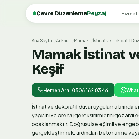
Çevre Düzenleme
Peyzaj
Hizmetl
Ana Sayfa
Ankara
Mamak
İstinat ve Dekoratif Duv
Mamak İstinat ve
Keşif
Hemen Ara: 0506 162 03 46
What
İstinat ve dekoratif duvar uygulamalarında 
yapısını ve drenaj gereksinimlerini göz ar
odaklanmaktır. Doğrusu ise eğimli ve engebe
gerçekleştirmek, ardından betonarme veya t