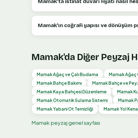
Mamak'ta istinat duvarı fiyatı nasıl hes
Mamak'ın coğrafi yapısı ve dönüşüm pr
Mamak
'da Diğer Peyzaj 
Mamak
Ağaç ve Çalı Budama
Mamak
Ağaç v
Mamak
Bahçe Bakımı
Mamak
Bahçe ve Pey
Mamak
Kaya Bahçesi Düzenleme
Mamak
Ku
Mamak
Otomatik Sulama Sistemi
Mamak
P
Mamak
Yabani Ot Temizliği
Mamak
Yol Kena
Mamak
peyzaj genel sayfası