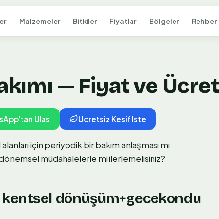
er
Malzemeler
Bitkiler
Fiyatlar
Bölgeler
Rehber
ımı — Fiyat ve Ücrets
sApp'tan Ulas
Ucretsiz Kesif Iste
alanları için periyodik bir bakım anlaşması mı
 dönemsel müdahalelerle mi ilerlemelisiniz?
: kentsel dönüşüm+gecekondu