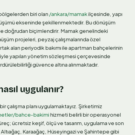
bölgelerden biri olan
/ankara/mamak
ilçesinde, yapı
üşümü ekseninde şekillenmektedir. Bu dönüşüm
 de doğrudan biçimlendirir. Mamak genelindeki
üşüm projeleri, peyzaj çalışmalarında özel
n ortak alan periyodik bakımı ile apartman bahçelerinin
iyle yapılan yönetim sözleşmesi çerçevesinde
rdürülebilirliği güvence altına alınmaktadır.
asıl uygulanır?
mli bir çalışma planı uygulamaktayız. Şirketimiz
metler/bahce-bakimi
hizmeti belirli bir operasyonel
süreç; ücretsiz keşif, ölçü ve tasarım, uygulama ve son
e Altıağaç, Karaağaç, Hüseyingazi ve Şahintepe gibi