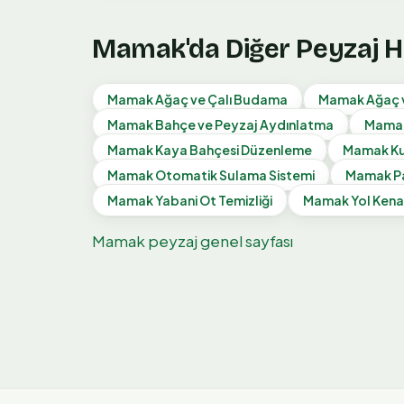
Mamak
'da Diğer Peyzaj 
Mamak
Ağaç ve Çalı Budama
Mamak
Ağaç v
Mamak
Bahçe ve Peyzaj Aydınlatma
Mama
Mamak
Kaya Bahçesi Düzenleme
Mamak
Ku
Mamak
Otomatik Sulama Sistemi
Mamak
P
Mamak
Yabani Ot Temizliği
Mamak
Yol Kena
Mamak
peyzaj genel sayfası