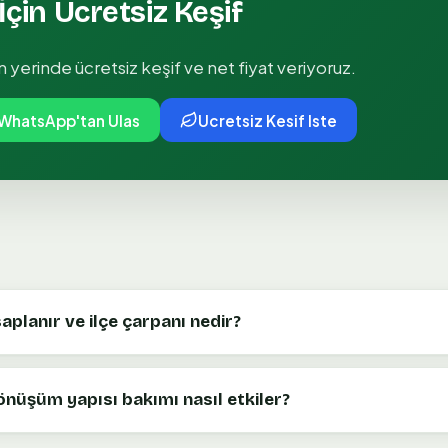
İçin Ücretsiz Keşif
in yerinde ücretsiz keşif ve net fiyat veriyoruz.
WhatsApp'tan Ulas
Ucretsiz Kesif Iste
planır ve ilçe çarpanı nedir?
nüşüm yapısı bakımı nasıl etkiler?