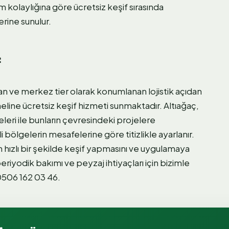
m kolaylığına göre ücretsiz keşif sırasında
rine sunulur.
f
 ve merkez tier olarak konumlanan lojistik açıdan
eline ücretsiz keşif hizmeti sunmaktadır. Altıağaç,
eri ile bunların çevresindeki projelere
i bölgelerin mesafelerine göre titizlikle ayarlanır.
 hızlı bir şekilde keşif yapmasını ve uygulamaya
riyodik bakımı ve peyzaj ihtiyaçları için bizimle
 0506 162 03 46.