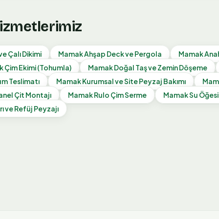
Hizmetlerimiz
e Çalı Dikimi
Mamak
Ahşap Deck ve Pergola
Mamak
Ana
k
Çim Ekimi (Tohumla)
Mamak
Doğal Taş ve Zemin Döşeme
m Teslimatı
Mamak
Kurumsal ve Site Peyzaj Bakımı
Mam
anel Çit Montajı
Mamak
Rulo Çim Serme
Mamak
Su Öğesi
rı ve Refüj Peyzajı