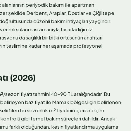
 alanlarının periyodik bakımı ile apartman
er şekilde Derbent, Araplar, Dostlar ve Çiğiltepe
ğrultusunda düzenli bakım ihtiyaçları yaygındır.
verimli sulanması amacıyla tasarladığımız
syonu da sağlıklı bir bitki örtüsünün anahtarı
nın teslimine kadar her aşamada profesyonel
tı (2026)
/sezon fiyatı tahmini 40-90 TL aralığındadır. Bu
belirleyen baz fiyat ile Mamak bölgesi için belirlenen
Belirtilen bu sezonluk m² fiyatının içerisine çim
ntrolü gibi temel bakım süreçleri dahildir. Ancak
umu farklı olduğundan, kesin fiyatlandırma uygulama