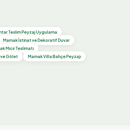
htar Teslim Peyzaj Uygulama
Mamak
İstinat ve Dekoratif Duvar
ak
Mıcır Teslimatı
 ve Gölet
Mamak
Villa Bahçe Peyzajı