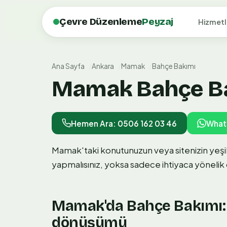
Çevre Düzenleme
Peyzaj
Hizmetl
Ana Sayfa
Ankara
Mamak
Bahçe Bakımı
Mamak Bahçe Bak
Hemen Ara: 0506 162 03 46
What
Mamak'taki konutunuzun veya sitenizin yeşil 
yapmalısınız, yoksa sadece ihtiyaca yönelik
Mamak'da Bahçe Bakımı
dönüşümü