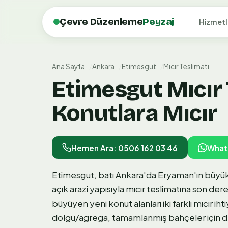
Çevre Düzenleme
Peyzaj
Hizmetl
Ana Sayfa
Ankara
Etimesgut
Mıcır Teslimatı
Etimesgut Mıcır 
Konutlara Mıcır
Hemen Ara: 0506 162 03 46
What
Etimesgut, batı Ankara'da Eryaman'ın büyük 
açık arazi yapısıyla mıcır teslimatına son dere
büyüyen yeni konut alanları iki farklı mıcır ih
dolgu/agrega, tamamlanmış bahçeler için de