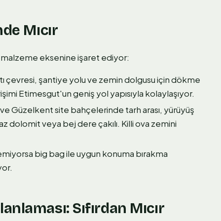
nde Mıcır
ki malzeme eksenine işaret ediyor:
tı çevresi, şantiye yolu ve zemin dolgusu için dökme
işimi Etimesgut'un geniş yol yapısıyla kolaylaşıyor.
 Güzelkent site bahçelerinde tarh arası, yürüyüş
z dolomit veya bej dere çakılı. Killi ova zemini
remiyorsa big bag ile uygun konuma bırakma
yor.
anlaması: Sıfırdan Mıcır