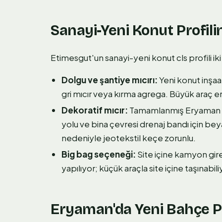
Sanayi-Yeni Konut Profili
Etimesgut'un sanayi-yeni konut cls profili i
Dolgu ve şantiye mıcırı:
Yeni konut inşaa
gri mıcır veya kırma agrega. Büyük araç er
Dekoratif mıcır:
Tamamlanmış Eryaman ve
yolu ve bina çevresi drenaj bandı için beya
nedeniyle jeotekstil keçe zorunlu.
Big bag seçeneği:
Site içine kamyon gi
yapılıyor; küçük araçla site içine taşınabili
Eryaman'da Yeni Bahçe Pl