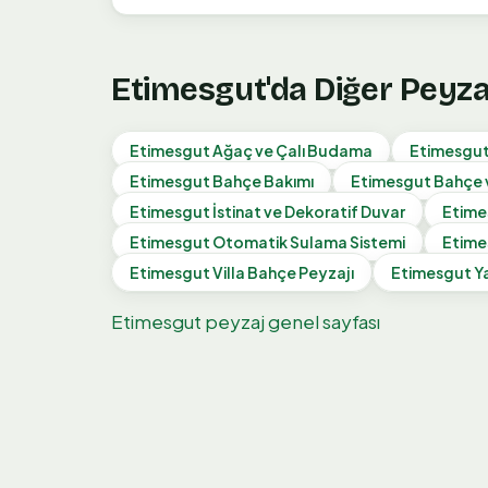
Etimesgut
'da Diğer Peyz
Etimesgut
Ağaç ve Çalı Budama
Etimesgu
Etimesgut
Bahçe Bakımı
Etimesgut
Bahçe 
Etimesgut
İstinat ve Dekoratif Duvar
Etime
Etimesgut
Otomatik Sulama Sistemi
Etime
Etimesgut
Villa Bahçe Peyzajı
Etimesgut
Y
Etimesgut
peyzaj genel sayfası