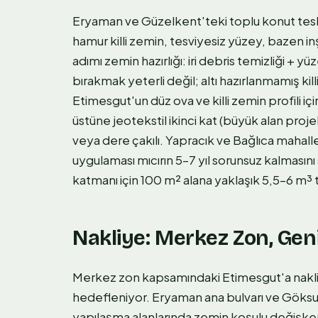
Eryaman ve Güzelkent'teki toplu konut tesli
hamur killi zemin, tesviyesiz yüzey, bazen inşaa
adımı zemin hazırlığı: iri debris temizliği + y
bırakmak yeterli değil; altı hazırlanmamış ki
Etimesgut'un düz ova ve killi zemin profili iç
üstüne jeotekstil ikinci kat (büyük alan proje
veya dere çakılı. Yapracık ve Bağlıca mahal
uygulaması mıcırın 5–7 yıl sorunsuz kalmasını
katmanı için 100 m² alana yaklaşık 5,5–6 m³ t
Nakliye: Merkez Zon, Gen
Merkez zon kapsamındaki Etimesgut'a nakliy
hedefleniyor. Eryaman ana bulvarı ve Göksu-
yapılaşma alanlarında zemin koşulu değişken 