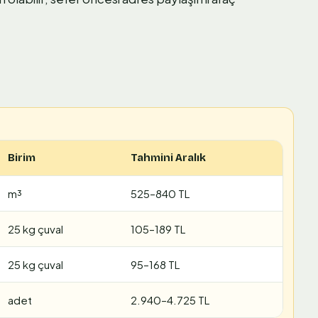
Birim
Tahmini Aralık
m³
525–840 TL
25 kg çuval
105–189 TL
25 kg çuval
95–168 TL
adet
2.940–4.725 TL