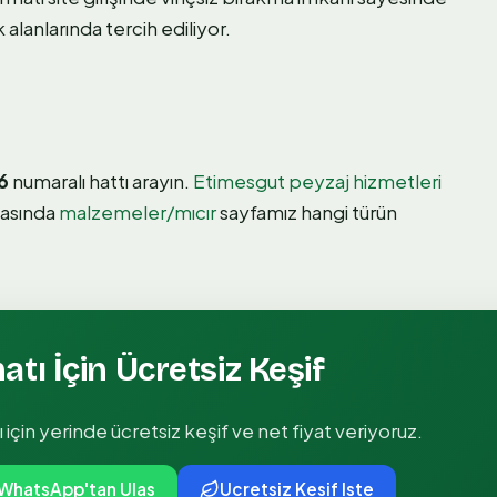
alanlarında tercih ediliyor.
6
numaralı hattı arayın.
Etimesgut peyzaj hizmetleri
masında
malzemeler/mıcır
sayfamız hangi türün
matı
İçin Ücretsiz Keşif
ı
için yerinde ücretsiz keşif ve net fiyat veriyoruz.
WhatsApp'tan Ulas
Ucretsiz Kesif Iste