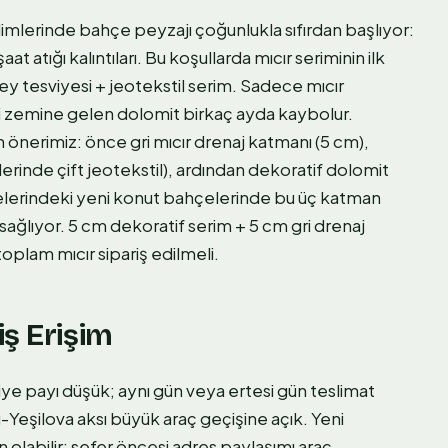
mlerinde bahçe peyzajı çoğunlukla sıfırdan başlıyor:
t atığı kalıntıları. Bu koşullarda mıcır seriminin ilk
üzey tesviyesi + jeotekstil serim. Sadece mıcır
lli zemine gelen dolomit birkaç ayda kaybolur.
in önerimiz: önce gri mıcır drenaj katmanı (5 cm),
lerinde çift jeotekstil), ardından dekoratif dolomit
lelerindeki yeni konut bahçelerinde bu üç katman
 sağlıyor. 5 cm dekoratif serim + 5 cm gri drenaj
oplam mıcır sipariş edilmeli.
iş Erişim
e payı düşük; aynı gün veya ertesi gün teslimat
Yeşilova aksı büyük araç geçişine açık. Yeni
olabilir; sefer öncesi adres paylaşımı araç