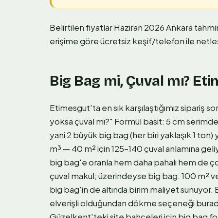
Belirtilen fiyatlar Haziran 2026 Ankara tahmi
erişime göre ücretsiz keşif/telefon ile netleş
Big Bag mi, Çuval mı? Eti
Etimesgut'ta en sık karşılaştığımız sipariş 
yoksa çuval mı?" Formül basit: 5 cm serimde
yani 2 büyük big bag (her biri yaklaşık 1 ton)
m³ — 40 m² için 125–140 çuval anlamına gel
big bag'e oranla hem daha pahalı hem de çok
çuval makul; üzerindeyse big bag. 100 m² 
big bag'in de altında birim maliyet sunuyor.
elverişli olduğundan dökme seçeneği burad
Güzelkent'teki site bahçeleri için big bag fo