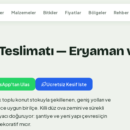
er
Malzemeler
Bitkiler
Fiyatlar
Bölgeler
Rehber
Teslimatı — Eryaman v
sApp'tan Ulas
Ucretsiz Kesif Iste
toplu konut stokuyla şekillenen, geniş yolları ve
ce uygun bir ilçe. Killi düz ova zemini ve sürekli
tiyacı doğuruyor: şantiye ve yeni yapı çevresi için
koratif mıcır.