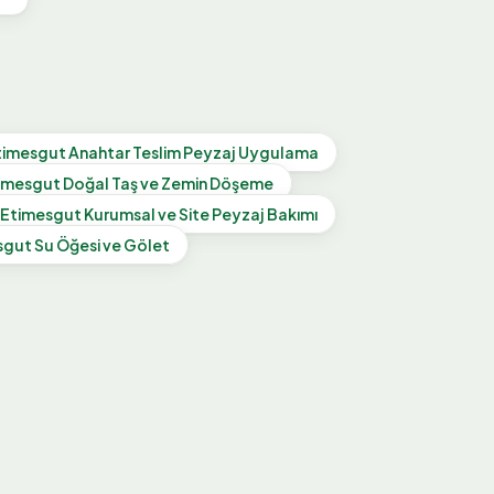
timesgut
Anahtar Teslim Peyzaj Uygulama
imesgut
Doğal Taş ve Zemin Döşeme
Etimesgut
Kurumsal ve Site Peyzaj Bakımı
sgut
Su Öğesi ve Gölet