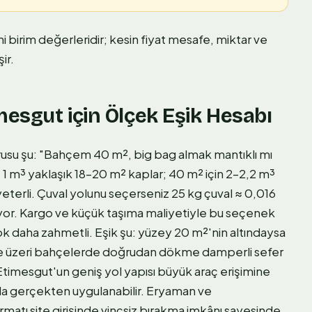
ni birim değerleridir; kesin fiyat mesafe, miktar ve
ir.
mesgut için Ölçek Eşik Hesabı
sorusu şu: "Bahçem 40 m², big bag almak mantıklı mı
 1 m³ yaklaşık 18–20 m² kaplar; 40 m² için 2–2,2 m³
 yeterli. Çuval yolunu seçerseniz 25 kg çuval ≈ 0,016
iyor. Kargo ve küçük taşıma maliyetiyle bu seçenek
 daha zahmetli. Eşik şu: yüzey 20 m²'nin altındaysa
ve üzeri bahçelerde doğrudan dökme damperli sefer
 Etimesgut'un geniş yol yapısı büyük araç erişimine
a gerçekten uygulanabilir. Eryaman ve
rmatı site girişinde vinçsiz bırakma imkânı sayesinde