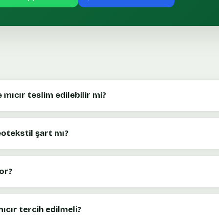
mıcır teslim edilebilir mi?
eotekstil şart mı?
or?
cır tercih edilmeli?