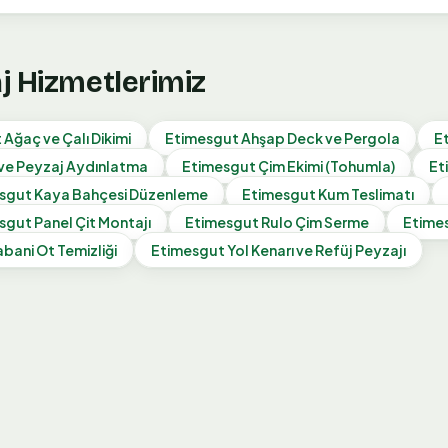
aj Hizmetlerimiz
t
Ağaç ve Çalı Dikimi
Etimesgut
Ahşap Deck ve Pergola
E
ve Peyzaj Aydınlatma
Etimesgut
Çim Ekimi (Tohumla)
Et
sgut
Kaya Bahçesi Düzenleme
Etimesgut
Kum Teslimatı
sgut
Panel Çit Montajı
Etimesgut
Rulo Çim Serme
Etime
abani Ot Temizliği
Etimesgut
Yol Kenarı ve Refüj Peyzajı