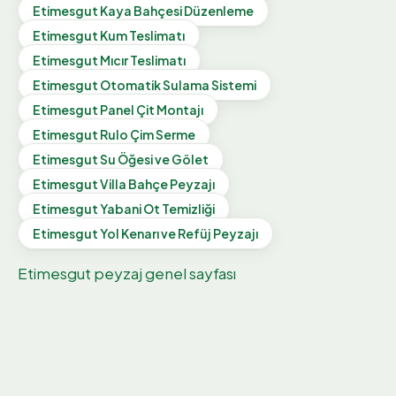
Etimesgut
Kaya Bahçesi Düzenleme
Etimesgut
Kum Teslimatı
Etimesgut
Mıcır Teslimatı
Etimesgut
Otomatik Sulama Sistemi
Etimesgut
Panel Çit Montajı
Etimesgut
Rulo Çim Serme
Etimesgut
Su Öğesi ve Gölet
Etimesgut
Villa Bahçe Peyzajı
Etimesgut
Yabani Ot Temizliği
Etimesgut
Yol Kenarı ve Refüj Peyzajı
Etimesgut
peyzaj genel sayfası