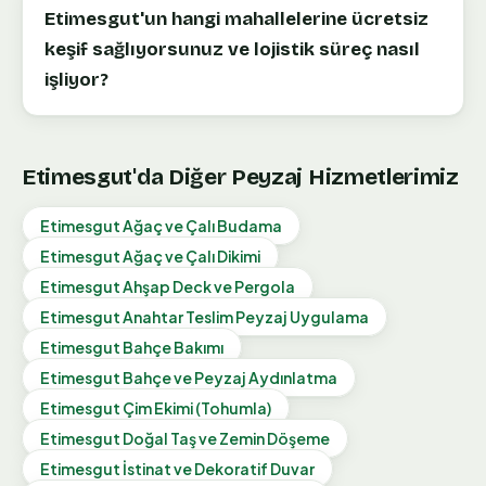
Etimesgut'un hangi mahallelerine ücretsiz
keşif sağlıyorsunuz ve lojistik süreç nasıl
işliyor?
Etimesgut
'da Diğer Peyzaj Hizmetlerimiz
Etimesgut
Ağaç ve Çalı Budama
Etimesgut
Ağaç ve Çalı Dikimi
Etimesgut
Ahşap Deck ve Pergola
Etimesgut
Anahtar Teslim Peyzaj Uygulama
Etimesgut
Bahçe Bakımı
Etimesgut
Bahçe ve Peyzaj Aydınlatma
Etimesgut
Çim Ekimi (Tohumla)
Etimesgut
Doğal Taş ve Zemin Döşeme
Etimesgut
İstinat ve Dekoratif Duvar