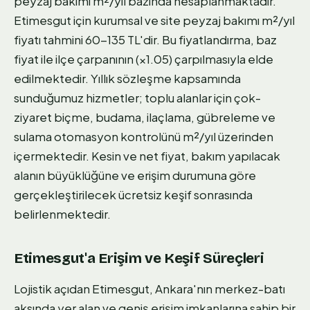
peyzaj bakımı m²/yıl bazında hesaplanmaktadır.
Etimesgut için kurumsal ve site peyzaj bakımı m²/yıl
fiyatı tahmini 60-135 TL'dir. Bu fiyatlandırma, baz
fiyat ile ilçe çarpanının (×1.05) çarpılmasıyla elde
edilmektedir. Yıllık sözleşme kapsamında
sunduğumuz hizmetler; toplu alanlar için çok-
ziyaret biçme, budama, ilaçlama, gübreleme ve
sulama otomasyon kontrolünü m²/yıl üzerinden
içermektedir. Kesin ve net fiyat, bakım yapılacak
alanın büyüklüğüne ve erişim durumuna göre
gerçekleştirilecek ücretsiz keşif sonrasında
belirlenmektedir.
Etimesgut'a Erişim ve Keşif Süreçleri
Lojistik açıdan Etimesgut, Ankara'nın merkez-batı
aksında yer alan ve geniş erişim imkanlarına sahip bir