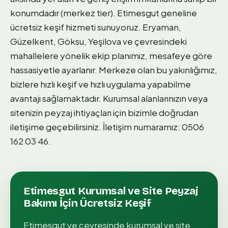
konumdadır (merkez tier). Etimesgut geneline
ücretsiz keşif hizmeti sunuyoruz. Eryaman,
Güzelkent, Göksu, Yeşilova ve çevresindeki
mahallelere yönelik ekip planımız, mesafeye göre
hassasiyetle ayarlanır. Merkeze olan bu yakınlığımız,
bizlere hızlı keşif ve hızlı uygulama yapabilme
avantajı sağlamaktadır. Kurumsal alanlarınızın veya
sitenizin peyzaj ihtiyaçları için bizimle doğrudan
iletişime geçebilirsiniz. İletişim numaramız: 0506
162 03 46.
Etimesgut
Kurumsal ve Site Peyzaj
Bakımı
İçin Ücretsiz Keşif
Etimesgut
ve çevresinde
kurumsal ve site