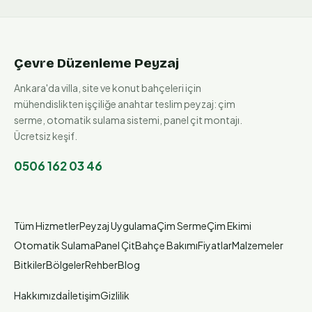
Çevre Düzenleme Peyzaj
Ankara'da villa, site ve konut bahçeleri için
mühendislikten işçiliğe anahtar teslim peyzaj: çim
serme, otomatik sulama sistemi, panel çit montajı.
Ücretsiz keşif.
0506 162 03 46
Tüm Hizmetler
Peyzaj Uygulama
Çim Serme
Çim Ekimi
Otomatik Sulama
Panel Çit
Bahçe Bakımı
Fiyatlar
Malzemeler
Bitkiler
Bölgeler
Rehber
Blog
Hakkımızda
İletişim
Gizlilik