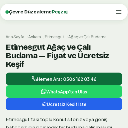
Çevre Düzenleme
Peyzaj
Ana Sayfa
Ankara
Etimesgut
Ağaç ve Çalı Budama
Etimesgut Ağaç ve Çalı
Budama — Fiyat ve Ücretsiz
Keşif
Hemen Ara: 0506 162 03 46
WhatsApp'tan Ulas
Ucretsiz Kesif Iste
Etimesgut'taki toplu konut siteniz veya geniş
bahçeniz için periyodik bir budama çalışması mı