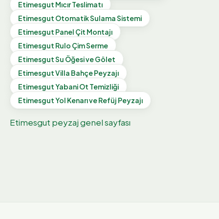
Etimesgut
Mıcır Teslimatı
Etimesgut
Otomatik Sulama Sistemi
Etimesgut
Panel Çit Montajı
Etimesgut
Rulo Çim Serme
Etimesgut
Su Öğesi ve Gölet
Etimesgut
Villa Bahçe Peyzajı
Etimesgut
Yabani Ot Temizliği
Etimesgut
Yol Kenarı ve Refüj Peyzajı
Etimesgut
peyzaj genel sayfası