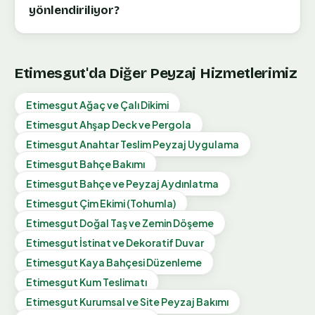
yönlendiriliyor?
Etimesgut
'da Diğer Peyzaj Hizmetlerimiz
Etimesgut
Ağaç ve Çalı Dikimi
Etimesgut
Ahşap Deck ve Pergola
Etimesgut
Anahtar Teslim Peyzaj Uygulama
Etimesgut
Bahçe Bakımı
Etimesgut
Bahçe ve Peyzaj Aydınlatma
Etimesgut
Çim Ekimi (Tohumla)
Etimesgut
Doğal Taş ve Zemin Döşeme
Etimesgut
İstinat ve Dekoratif Duvar
Etimesgut
Kaya Bahçesi Düzenleme
Etimesgut
Kum Teslimatı
Etimesgut
Kurumsal ve Site Peyzaj Bakımı