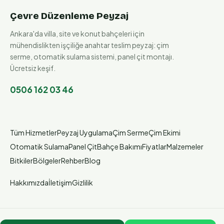
Çevre Düzenleme Peyzaj
Ankara'da villa, site ve konut bahçeleri için
mühendislikten işçiliğe anahtar teslim peyzaj: çim
serme, otomatik sulama sistemi, panel çit montajı.
Ücretsiz keşif.
0506 162 03 46
Tüm Hizmetler
Peyzaj Uygulama
Çim Serme
Çim Ekimi
Otomatik Sulama
Panel Çit
Bahçe Bakımı
Fiyatlar
Malzemeler
Bitkiler
Bölgeler
Rehber
Blog
Hakkımızda
İletişim
Gizlilik