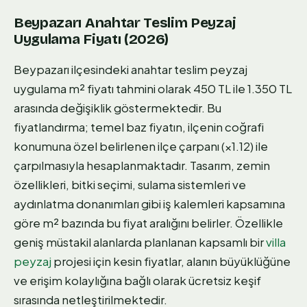
Beypazarı Anahtar Teslim Peyzaj
Uygulama Fiyatı (2026)
Beypazarı ilçesindeki anahtar teslim peyzaj
uygulama m² fiyatı tahmini olarak 450 TL ile 1.350 TL
arasında değişiklik göstermektedir. Bu
fiyatlandırma; temel baz fiyatın, ilçenin coğrafi
konumuna özel belirlenen ilçe çarpanı (×1.12) ile
çarpılmasıyla hesaplanmaktadır. Tasarım, zemin
özellikleri, bitki seçimi, sulama sistemleri ve
aydınlatma donanımları gibi iş kalemleri kapsamına
göre m² bazında bu fiyat aralığını belirler. Özellikle
geniş müstakil alanlarda planlanan kapsamlı bir
villa
peyzaj
projesi için kesin fiyatlar, alanın büyüklüğüne
ve erişim kolaylığına bağlı olarak ücretsiz keşif
sırasında netleştirilmektedir.