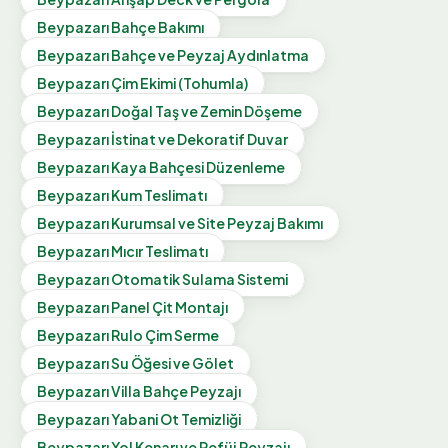
Beypazarı
Bahçe Bakımı
Beypazarı
Bahçe ve Peyzaj Aydınlatma
Beypazarı
Çim Ekimi (Tohumla)
Beypazarı
Doğal Taş ve Zemin Döşeme
Beypazarı
İstinat ve Dekoratif Duvar
Beypazarı
Kaya Bahçesi Düzenleme
Beypazarı
Kum Teslimatı
Beypazarı
Kurumsal ve Site Peyzaj Bakımı
Beypazarı
Mıcır Teslimatı
Beypazarı
Otomatik Sulama Sistemi
Beypazarı
Panel Çit Montajı
Beypazarı
Rulo Çim Serme
Beypazarı
Su Öğesi ve Gölet
Beypazarı
Villa Bahçe Peyzajı
Beypazarı
Yabani Ot Temizliği
Beypazarı
Yol Kenarı ve Refüj Peyzajı