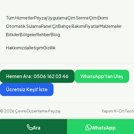
Tüm Hizmetler
Peyzaj Uygulama
Çim Serme
Çim Ekimi
Otomatik Sulama
Panel Çit
Bahçe Bakımı
Fiyatlar
Malzemeler
Bitkiler
Bölgeler
Rehber
Blog
Hakkımızda
İletişim
Gizlilik
Hemen Ara:
0506 162 03 46
WhatsApp'tan Ulaş
Ücretsiz Keşif İste
©
2026
Çevre Düzenleme Peyzaj
Yapım:
K-On Tech
Ara
WhatsApp