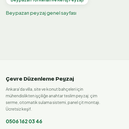
Beypazarı
peyzaj genel sayfası
Çevre Düzenleme Peyzaj
Ankara'da villa, site ve konut bahçeleri için
mühendislikten işçiliğe anahtar teslim peyzaj: çim
serme, otomatik sulama sistemi, panel çit montajı.
Ücretsiz keşif.
0506 162 03 46