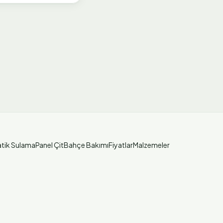
tik Sulama
Panel Çit
Bahçe Bakımı
Fiyatlar
Malzemeler