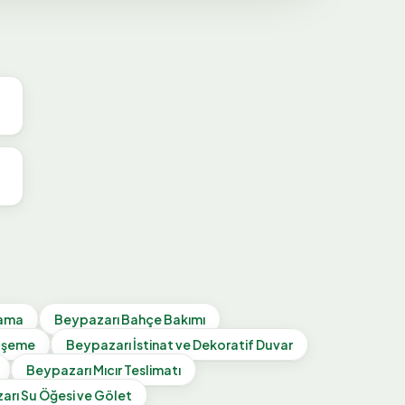
lama
Beypazarı
Bahçe Bakımı
Döşeme
Beypazarı
İstinat ve Dekoratif Duvar
Beypazarı
Mıcır Teslimatı
arı
Su Öğesi ve Gölet