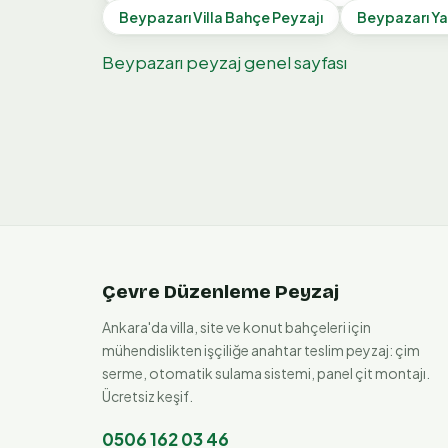
Beypazarı
Villa Bahçe Peyzajı
Beypazarı
Ya
Beypazarı
peyzaj genel sayfası
Çevre Düzenleme Peyzaj
Ankara'da villa, site ve konut bahçeleri için
mühendislikten işçiliğe anahtar teslim peyzaj: çim
serme, otomatik sulama sistemi, panel çit montajı.
Ücretsiz keşif.
0506 162 03 46