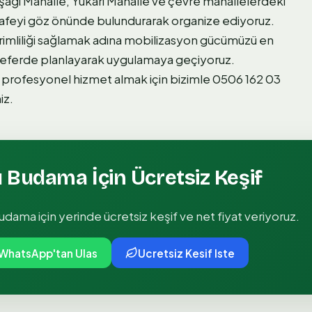
ağı Mahalle, Yukarı Mahalle ve çevre mahallelerdeki
safeyi göz önünde bulundurarak organize ediyoruz.
imliliği sağlamak adına mobilizasyon gücümüzü en
k seferde planlayarak uygulamaya geçiyoruz.
e profesyonel hizmet almak için bizimle 0506 162 03
iz.
lı Budama
İçin Ücretsiz Keşif
 budama
için yerinde ücretsiz keşif ve net fiyat veriyoruz.
WhatsApp'tan Ulas
Ucretsiz Kesif Iste