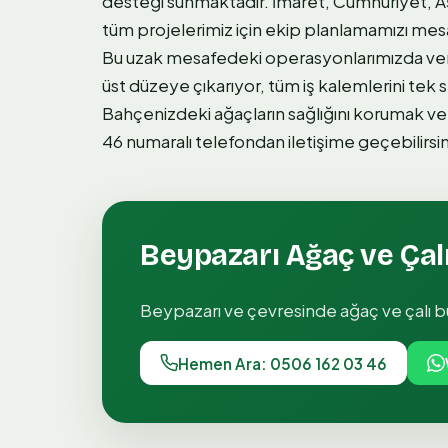
desteği sunmaktadır. İmaret, Cumhuriyet, Aş
tüm projelerimiz için ekip planlamamızı me
Bu uzak mesafedeki operasyonlarımızda ver
üst düzeye çıkarıyor, tüm iş kalemlerini te
Bahçenizdeki ağaçların sağlığını korumak v
46 numaralı telefondan iletişime geçebilirsin
Beypazarı
Ağaç ve Ça
Beypazarı
ve çevresinde
ağaç ve çalı
Hemen Ara: 0506 162 03 46