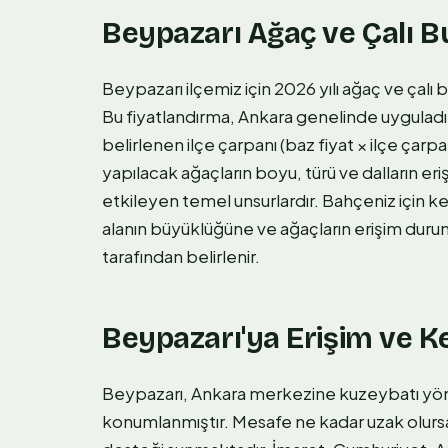
Beypazarı Ağaç ve Çalı B
Beypazarı ilçemiz için 2026 yılı ağaç ve çalı 
Bu fiyatlandırma, Ankara genelinde uyguladı
belirlenen ilçe çarpanı (baz fiyat × ilçe çarpa
yapılacak ağaçların boyu, türü ve dalların eri
etkileyen temel unsurlardır. Bahçeniz için 
alanın büyüklüğüne ve ağaçların erişim duru
tarafından belirlenir.
Beypazarı'ya Erişim ve K
Beypazarı, Ankara merkezine kuzeybatı yönü
konumlanmıştır. Mesafe ne kadar uzak olursa