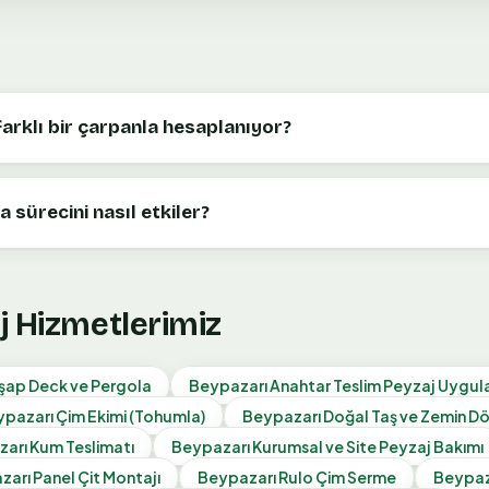
farklı bir çarpanla hesaplanıyor?
 sürecini nasıl etkiler?
j Hizmetlerimiz
şap Deck ve Pergola
Beypazarı
Anahtar Teslim Peyzaj Uygu
ypazarı
Çim Ekimi (Tohumla)
Beypazarı
Doğal Taş ve Zemin 
zarı
Kum Teslimatı
Beypazarı
Kurumsal ve Site Peyzaj Bakımı
zarı
Panel Çit Montajı
Beypazarı
Rulo Çim Serme
Beypaz