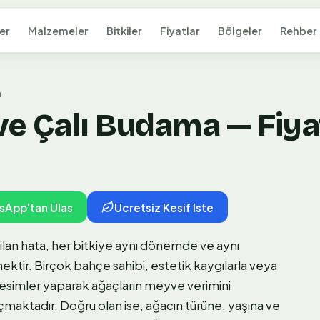
er
Malzemeler
Bitkiler
Fiyatlar
Bölgeler
Rehber
a
e Çalı Budama — Fiya
sApp'tan Ulas
Ucretsiz Kesif Iste
ılan hata, her bitkiye aynı dönemde ve aynı
tir. Birçok bahçe sahibi, estetik kaygılarla veya
kesimler yaparak ağaçların meyve verimini
maktadır. Doğru olan ise, ağacın türüne, yaşına ve