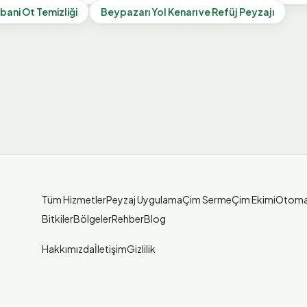
bani Ot Temizliği
Beypazarı
Yol Kenarı ve Refüj Peyzajı
Tüm Hizmetler
Peyzaj Uygulama
Çim Serme
Çim Ekimi
Otoma
Bitkiler
Bölgeler
Rehber
Blog
Hakkımızda
İletişim
Gizlilik