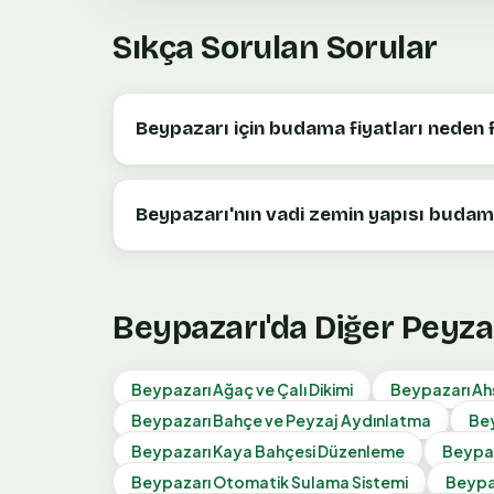
Sıkça Sorulan Sorular
Beypazarı için budama fiyatları neden 
Beypazarı'nın vadi zemin yapısı budama
Beypazarı
'da Diğer Peyza
Beypazarı
Ağaç ve Çalı Dikimi
Beypazarı
Ah
Beypazarı
Bahçe ve Peyzaj Aydınlatma
Be
Beypazarı
Kaya Bahçesi Düzenleme
Beypa
Beypazarı
Otomatik Sulama Sistemi
Beypa