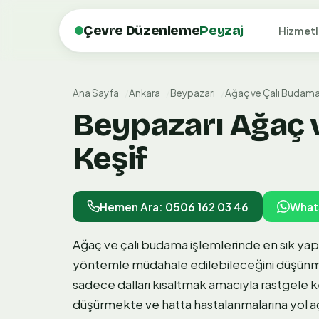
Çevre Düzenleme
Peyzaj
Hizmetl
Ana Sayfa
Ankara
Beypazarı
Ağaç ve Çalı Budam
Beypazarı Ağaç v
Keşif
Hemen Ara: 0506 162 03 46
What
Ağaç ve çalı budama işlemlerinde en sık yap
yöntemle müdahale edilebileceğini düşünmek
sadece dalları kısaltmak amacıyla rastgele 
düşürmekte ve hatta hastalanmalarına yol aç