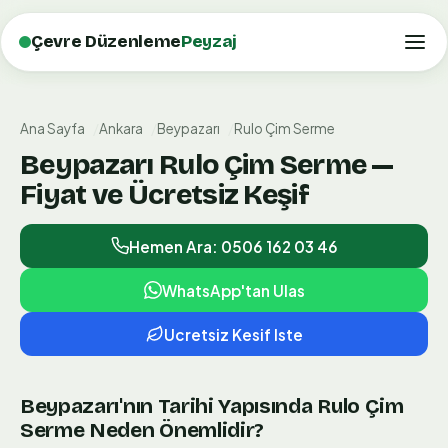
Çevre Düzenleme
Peyzaj
Ana Sayfa
Ankara
Beypazarı
Rulo Çim Serme
Beypazarı Rulo Çim Serme —
Fiyat ve Ücretsiz Keşif
Hemen Ara: 0506 162 03 46
WhatsApp'tan Ulas
Ucretsiz Kesif Iste
Beypazarı'nın Tarihi Yapısında Rulo Çim
Serme Neden Önemlidir?