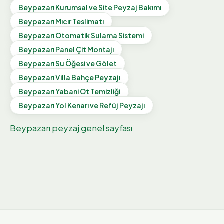
Beypazarı
Kurumsal ve Site Peyzaj Bakımı
Beypazarı
Mıcır Teslimatı
Beypazarı
Otomatik Sulama Sistemi
Beypazarı
Panel Çit Montajı
Beypazarı
Su Öğesi ve Gölet
Beypazarı
Villa Bahçe Peyzajı
Beypazarı
Yabani Ot Temizliği
Beypazarı
Yol Kenarı ve Refüj Peyzajı
Beypazarı
peyzaj genel sayfası