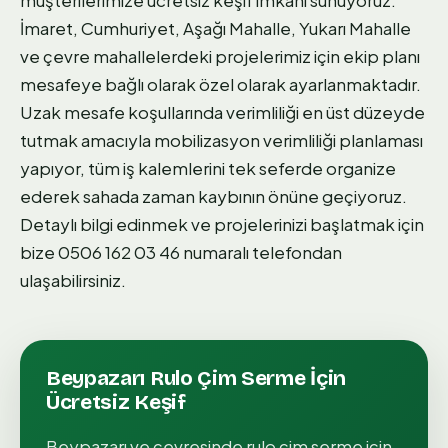
müşterilerimize ücretsiz keşif imkanı sunuyoruz.
İmaret, Cumhuriyet, Aşağı Mahalle, Yukarı Mahalle
ve çevre mahallelerdeki projelerimiz için ekip planı
mesafeye bağlı olarak özel olarak ayarlanmaktadır.
Uzak mesafe koşullarında verimliliği en üst düzeyde
tutmak amacıyla mobilizasyon verimliliği planlaması
yapıyor, tüm iş kalemlerini tek seferde organize
ederek sahada zaman kaybının önüne geçiyoruz.
Detaylı bilgi edinmek ve projelerinizi başlatmak için
bize 0506 162 03 46 numaralı telefondan
ulaşabilirsiniz.
Beypazarı
Rulo Çim Serme
İçin
Ücretsiz Keşif
Beypazarı
ve çevresinde
rulo çim serme
için