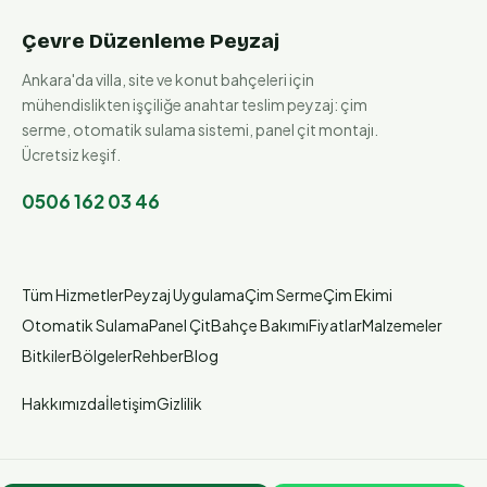
Çevre Düzenleme Peyzaj
Ankara'da villa, site ve konut bahçeleri için
mühendislikten işçiliğe anahtar teslim peyzaj: çim
serme, otomatik sulama sistemi, panel çit montajı.
Ücretsiz keşif.
0506 162 03 46
Tüm Hizmetler
Peyzaj Uygulama
Çim Serme
Çim Ekimi
Otomatik Sulama
Panel Çit
Bahçe Bakımı
Fiyatlar
Malzemeler
Bitkiler
Bölgeler
Rehber
Blog
Hakkımızda
İletişim
Gizlilik