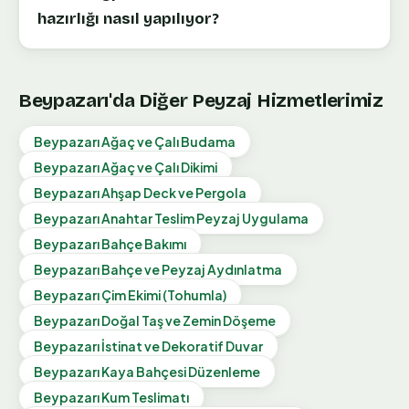
hazırlığı nasıl yapılıyor?
Beypazarı
'da Diğer Peyzaj Hizmetlerimiz
Beypazarı
Ağaç ve Çalı Budama
Beypazarı
Ağaç ve Çalı Dikimi
Beypazarı
Ahşap Deck ve Pergola
Beypazarı
Anahtar Teslim Peyzaj Uygulama
Beypazarı
Bahçe Bakımı
Beypazarı
Bahçe ve Peyzaj Aydınlatma
Beypazarı
Çim Ekimi (Tohumla)
Beypazarı
Doğal Taş ve Zemin Döşeme
Beypazarı
İstinat ve Dekoratif Duvar
Beypazarı
Kaya Bahçesi Düzenleme
Beypazarı
Kum Teslimatı