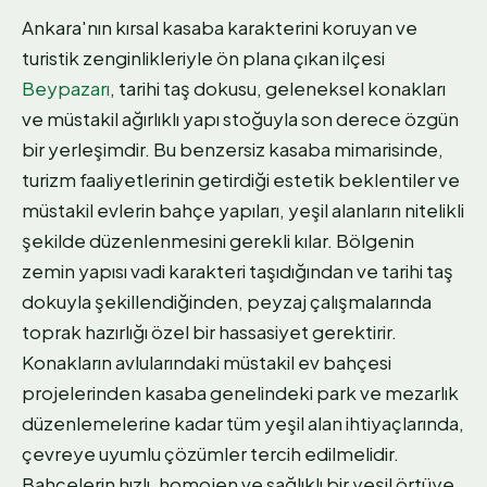
Ankara'nın kırsal kasaba karakterini koruyan ve
turistik zenginlikleriyle ön plana çıkan ilçesi
Beypazarı
, tarihi taş dokusu, geleneksel konakları
ve müstakil ağırlıklı yapı stoğuyla son derece özgün
bir yerleşimdir. Bu benzersiz kasaba mimarisinde,
turizm faaliyetlerinin getirdiği estetik beklentiler ve
müstakil evlerin bahçe yapıları, yeşil alanların nitelikli
şekilde düzenlenmesini gerekli kılar. Bölgenin
zemin yapısı vadi karakteri taşıdığından ve tarihi taş
dokuyla şekillendiğinden, peyzaj çalışmalarında
toprak hazırlığı özel bir hassasiyet gerektirir.
Konakların avlularındaki müstakil ev bahçesi
projelerinden kasaba genelindeki park ve mezarlık
düzenlemelerine kadar tüm yeşil alan ihtiyaçlarında,
çevreye uyumlu çözümler tercih edilmelidir.
Bahçelerin hızlı, homojen ve sağlıklı bir yeşil örtüye