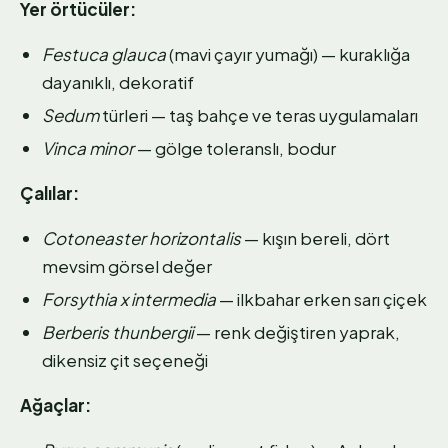
Yer örtücüler:
Festuca glauca
(mavi çayır yumağı) — kuraklığa
dayanıklı, dekoratif
Sedum
türleri — taş bahçe ve teras uygulamaları
Vinca minor
— gölge toleranslı, bodur
Çalılar:
Cotoneaster horizontalis
— kışın bereli, dört
mevsim görsel değer
Forsythia x intermedia
— ilkbahar erken sarı çiçek
Berberis thunbergii
— renk değiştiren yaprak,
dikensiz çit seçeneği
Ağaçlar: