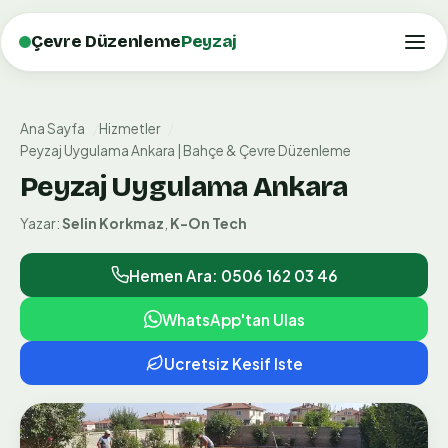
Çevre Düzenleme
Peyzaj
Ana Sayfa
Hizmetler
Peyzaj Uygulama Ankara | Bahçe & Çevre Düzenleme
Peyzaj Uygulama Ankara
Yazar:
Selin Korkmaz
,
K-On Tech
Hemen Ara: 0506 162 03 46
WhatsApp'tan Ulas
Ucretsiz Kesif Iste