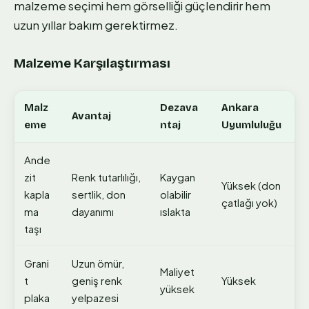
malzeme seçimi hem görselliği güçlendirir hem
uzun yıllar bakım gerektirmez.
Malzeme Karşılaştırması
Malz
Dezava
Ankara
Avantaj
eme
ntaj
Uyumluluğu
Ande
zit
Renk tutarlılığı,
Kaygan
Yüksek (don
kapla
sertlik, don
olabilir
çatlağı yok)
ma
dayanımı
ıslakta
taşı
Grani
Uzun ömür,
Maliyet
t
geniş renk
Yüksek
yüksek
plaka
yelpazesi