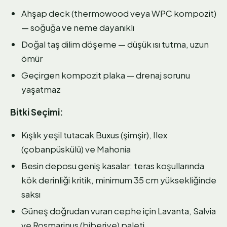
Ahşap deck (thermowood veya WPC kompozit)
— soğuğa ve neme dayanıklı
Doğal taş dilim döşeme — düşük ısı tutma, uzun
ömür
Geçirgen kompozit plaka — drenaj sorunu
yaşatmaz
Bitki Seçimi:
Kışlık yeşil tutacak Buxus (şimşir), Ilex
(çobanpüskülü) ve Mahonia
Besin deposu geniş kasalar: teras koşullarında
kök derinliği kritik, minimum 35 cm yüksekliğinde
saksı
Güneş doğrudan vuran cephe için Lavanta, Salvia
ve Rosmarinus (biberiye) paleti