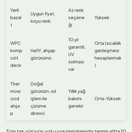
Yerli
Az renk
Uygun fiyat,
bazal
seçene
Yüksek
koyu renk
t
ği
10 yıl
WPC
Orta (sıcaklık
garantili,
komp
Hafif, ahşap
genleşmesi
UV
ozit
görünümü
hesaplanmalı
solması
deck
)
var
Ther
Doğal
mow
görünüm, ısıl
Yıllık yağ
ood
işlem ile
bakımı
Orta-Yüksek
ahşa
çürüme
gerekir
p
direnci
Tüm taş yürüyüş yolu uygulamalarında zemin altta 10