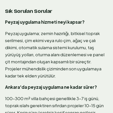
Sık Sorulan Sorular
Peyzaj uygulama hizmeti neyi kapsar?
Peyzaj uygulama; zemin hazırlığı, bitkisel toprak
serilmesi, çim ekimi veya rulo çim, ağaç ve çalı
dikimi, otomatik sulama sistemi kurulumu, taş
yürüyüş yolları, oturma alanı düzenlemesi ve panel
çit montajından oluşan kapsamlı bir süreçtir.
Projeler mühendislik çiziminden son uygulamaya
kadar tek elden yürütülür.
Ankara'da peyzaj uygulama ne kadar sürer?
100–300 m² villa bahçesi genellikle 3–7 iş günü,
toprak ıslahı gerektiren sıfırdan projeler 10–15 gün
sürer. Kesin süre ücretsiz keşif sonrası netleşir.