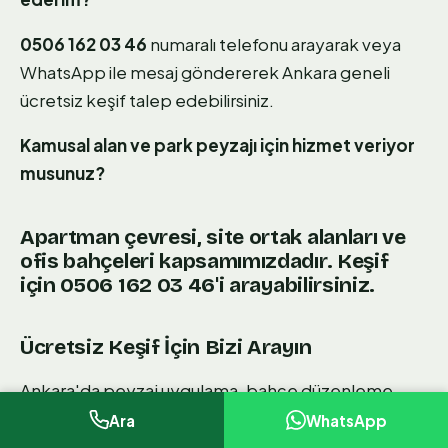
0506 162 03 46
numaralı telefonu arayarak veya
WhatsApp ile mesaj göndererek Ankara geneli
ücretsiz keşif talep edebilirsiniz.
Kamusal alan ve park peyzajı için hizmet veriyor
musunuz?
Apartman çevresi, site ortak alanları ve
ofis bahçeleri kapsamımızdadır. Keşif
için
0506 162 03 46
'i arayabilirsiniz.
Ücretsiz Keşif İçin Bizi Arayın
Ankara'da peyzaj uygulama, bahçe düzenleme
veya çevre düzenleme projeniz için zemin ölçümü
Ara
WhatsApp
ve yazılı teklif almak ücretsizdir.