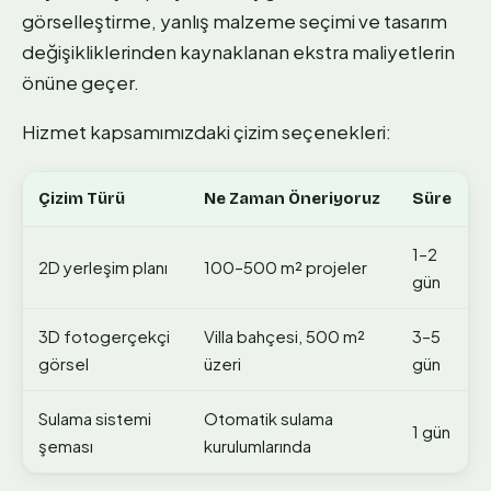
görselleştirme, yanlış malzeme seçimi ve tasarım
değişikliklerinden kaynaklanan ekstra maliyetlerin
önüne geçer.
Hizmet kapsamımızdaki çizim seçenekleri:
Çizim Türü
Ne Zaman Öneriyoruz
Süre
1–2
2D yerleşim planı
100–500 m² projeler
gün
3D fotogerçekçi
Villa bahçesi, 500 m²
3–5
görsel
üzeri
gün
Sulama sistemi
Otomatik sulama
1 gün
şeması
kurulumlarında