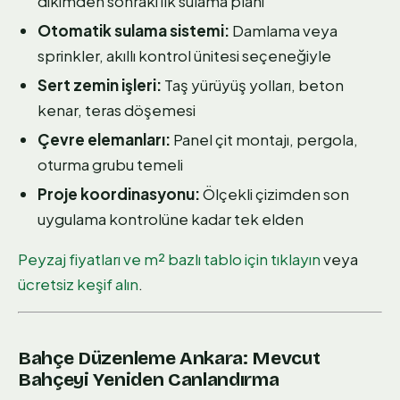
dikimden sonraki ilk sulama planı
Otomatik sulama sistemi:
Damlama veya
sprinkler, akıllı kontrol ünitesi seçeneğiyle
Sert zemin işleri:
Taş yürüyüş yolları, beton
kenar, teras döşemesi
Çevre elemanları:
Panel çit montajı, pergola,
oturma grubu temeli
Proje koordinasyonu:
Ölçekli çizimden son
uygulama kontrolüne kadar tek elden
Peyzaj fiyatları ve m² bazlı tablo için tıklayın
veya
ücretsiz keşif alın
.
Bahçe Düzenleme Ankara: Mevcut
Bahçeyi Yeniden Canlandırma