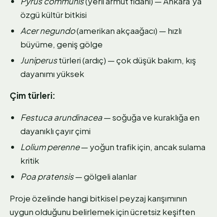
Pyrus communis
(yerli armut fidanı) — Ankara'ya
özgü kültür bitkisi
Acer negundo
(amerikan akçaağacı) — hızlı
büyüme, geniş gölge
Juniperus
türleri (ardıç) — çok düşük bakım, kış
dayanımı yüksek
Çim türleri:
Festuca arundinacea
— soğuğa ve kuraklığa en
dayanıklı çayır çimi
Lolium perenne
— yoğun trafik için, ancak sulama
kritik
Poa pratensis
— gölgeli alanlar
Proje özelinde hangi bitkisel peyzaj karışımının
uygun olduğunu belirlemek için ücretsiz keşiften