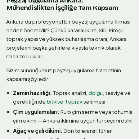
Peyzaj Uygulama Ankara:
Mühendislikten İşçiliğe Tam Kapsam
Ankara'da profesyonel bir peyzaj uygulama firması
neden önemlidir? Çünkü karasal iklim, killi-kireçli
toprak yapısı ve yüksek buharlaşma oranı, Ankara
projelerini başka şehirlere kıyasla teknik olarak
daha zorlu kılar.
Bizim sunduğumuz peyzaj uygulama hizmetinin
kapsamı şöyledir:
Zemin hazırlığı:
Toprak analizi,
dolgu
, tesviye ve
gerektiğinde
bitkisel toprak
serilmesi
Çim uygulamaları:
Rulo çim serme veya tohumla
çim ekimi — Ankara iklimine uygun tür seçimi dahil
Ağaç ve çalı dikimi:
Don toleranslı türler,