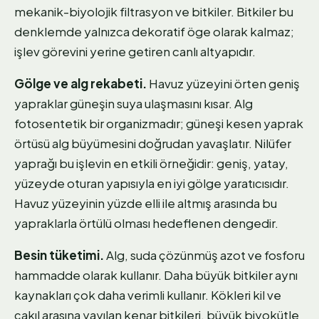
mekanik-biyolojik filtrasyon ve bitkiler. Bitkiler bu
denklemde yalnızca dekoratif öge olarak kalmaz;
işlev görevini yerine getiren canlı altyapıdır.
Gölge ve alg rekabeti.
Havuz yüzeyini örten geniş
yapraklar güneşin suya ulaşmasını kısar. Alg
fotosentetik bir organizmadır; güneşi kesen yaprak
örtüsü alg büyümesini doğrudan yavaşlatır. Nilüfer
yaprağı bu işlevin en etkili örneğidir: geniş, yatay,
yüzeyde oturan yapısıyla en iyi gölge yaratıcısıdır.
Havuz yüzeyinin yüzde elli ile altmış arasında bu
yapraklarla örtülü olması hedeflenen dengedir.
Besin tüketimi.
Alg, suda çözünmüş azot ve fosforu
hammadde olarak kullanır. Daha büyük bitkiler aynı
kaynakları çok daha verimli kullanır. Kökleri kil ve
çakıl arasına yayılan kenar bitkileri, büyük biyokütle