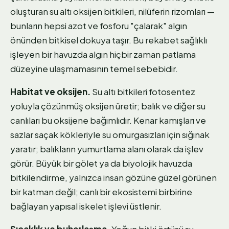
oluşturan su altı oksijen bitkileri, nilüferin rizomları —
bunların hepsi azot ve fosforu "çalarak" algın
önünden bitkisel dokuya taşır. Bu rekabet sağlıklı
işleyen bir havuzda algın hiçbir zaman patlama
düzeyine ulaşmamasının temel sebebidir.
Habitat ve oksijen.
Su altı bitkileri fotosentez
yoluyla çözünmüş oksijen üretir; balık ve diğer su
canlıları bu oksijene bağımlıdır. Kenar kamışları ve
sazlar saçak kökleriyle su omurgasızları için sığınak
yaratır; balıkların yumurtlama alanı olarak da işlev
görür. Büyük bir gölet ya da biyolojik havuzda
bitkilendirme, yalnızca insan gözüne güzel görünen
bir katman değil; canlı bir ekosistemi birbirine
bağlayan yapısal iskelet işlevi üstlenir.
Sıcaklık ve buharlaşma.
Yoğun bitki örtüsü su