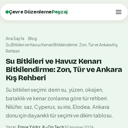
Çevre Düzenleme
Peyzaj
Ana Sayfa
Blog
Su Bitkileri ve Havuz Kenarı Bitkilendirme: Zon, Tür ve Ankara Kış
Rehberi
Su Bitkileri ve Havuz Kenarı
Bitkilendirme: Zon, Tür ve Ankara
Kış Rehberi
Su bitkileri seçimi: derin su, yüzen, oksijen,
bataklık ve kenar zonlarına göre tür rehberi.
Nilüfer, saz, Cyperus, su irisi, Elodea. Ankara
donu için dayanıklı tür seçimi ve dikim tablosu.
Yazar:
Emre Yıldız
,
K-On Tech
30 Haziran 2026