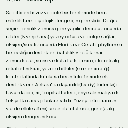
Su bitkileri havuz ve gölet sistemlerinde hem
estetik hem biyolojik denge için gereklidir. Doğru
seçim derinlik zonuna göre yapılır: derin su zonunda
nilüfer (Nymphaea) yüzey örtüsü ve gölge sağlar;
oksijen/su altı zonunda Elodea ve Ceratophyllum su
berraklığını destekler; bataklık ve sığ kenar
zonunda saz, su irisi ve kalla fazla besin çekerek alg
rekabetini kırar; yüzücü bitkiler (su mercimeği)
kontrol altında tutulursa besin tüketiminde ek
destek verir. Ankara'da dayanıklı (hardy) türler kışı
havuzda geçirir; tropikal türler içeriye alınmalı ya da
tek yıllık olarak planlanmalıdır. Yüzey örtü oranının
yüzde elli ile altmış arasında tutulması, güneş-alg-
oksijen dengesini korur.