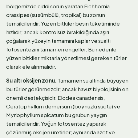
bölgemizde ciddi sorun yaratan Eichhornia
crassipes (su sümbülü, tropikal) bu zonun
temsilcileridir. Yüzen bitkiler besin tüketiminde
hızlıdır; ancak kontrolsüz bırakıldığında aşırı
çoğalarak yüzeyin tamamını kaplar ve sualtı
fotosentezini tamamen engeller. Bu nedenle
yüzen bitkiler miktarla yönetilmesi gereken türler
olarak ele alınmalıdır.
Su altı oksijen zonu.
Tamamen su altında büyüyen
bu türler görünmezdir; ancak havuz biyolojisinin en
önemli destekçisidir. Elodea canadensis,
Ceratophyllum demersum (boynuzlu suotu) ve
Myriophyllum spicatum bu grubun yaygın
temsilcileridir. Yoğun fotosentez yaparak
çözünmüş oksijen üretirler; aynı anda azot ve