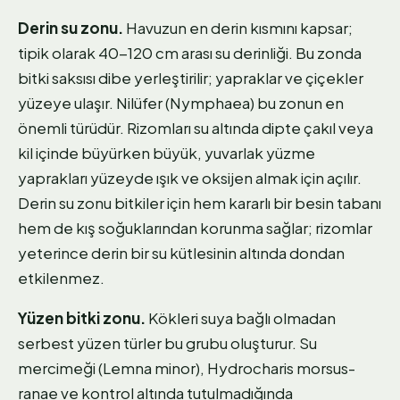
Derin su zonu.
Havuzun en derin kısmını kapsar;
tipik olarak 40-120 cm arası su derinliği. Bu zonda
bitki saksısı dibe yerleştirilir; yapraklar ve çiçekler
yüzeye ulaşır. Nilüfer (Nymphaea) bu zonun en
önemli türüdür. Rizomları su altında dipte çakıl veya
kil içinde büyürken büyük, yuvarlak yüzme
yaprakları yüzeyde ışık ve oksijen almak için açılır.
Derin su zonu bitkiler için hem kararlı bir besin tabanı
hem de kış soğuklarından korunma sağlar; rizomlar
yeterince derin bir su kütlesinin altında dondan
etkilenmez.
Yüzen bitki zonu.
Kökleri suya bağlı olmadan
serbest yüzen türler bu grubu oluşturur. Su
mercimeği (Lemna minor), Hydrocharis morsus-
ranae ve kontrol altında tutulmadığında