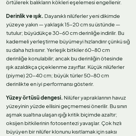
örtülerek balıkların kökleri eşelemesi engellenir.
Derinlik ve ışık.
Dayanıklı nilüferler yeni dikimde
yüzeye yakın — yaklaşık 15-20 cm su üstünde —
tutulur; büyüdükçe 30-60 cm derinliğe indirilir. Bu
kademeli yerleştirme büyümeyi hızlandırır çünkü sığ
su daha hızlı ısınır. Yerleşik bitkiler 60-80 cm
derinliğe konulabilir; ancak bu derinliğin ötesinde
ışık azaldıkça çiçeklenme zayıflar. Küçük nilüferler
(piyme) 20-40 cm; büyük türler 50-80 cm
derinlikte en iyi performansı gösterir.
Yüzey örtüsü dengesi.
Nilüfer yapraklarının havuz
yüzeyinin yüzde ellisini geçmemesi önerilir. Bu sınırı
aşmak sualtına ulaşan ışığı kritik biçimde azaltır;
oksijen bitkilerinin fotosentezi yavaşlar. Çok hızlı
büyüyen bir nilüfer klonunu kısıtlamak için saksı