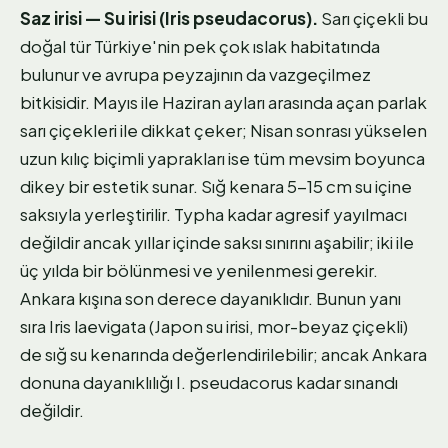
Saz irisi — Su irisi (Iris pseudacorus).
Sarı çiçekli bu
doğal tür Türkiye'nin pek çok ıslak habitatında
bulunur ve avrupa peyzajının da vazgeçilmez
bitkisidir. Mayıs ile Haziran ayları arasında açan parlak
sarı çiçekleri ile dikkat çeker; Nisan sonrası yükselen
uzun kılıç biçimli yaprakları ise tüm mevsim boyunca
dikey bir estetik sunar. Sığ kenara 5-15 cm su içine
saksıyla yerleştirilir. Typha kadar agresif yayılmacı
değildir ancak yıllar içinde saksı sınırını aşabilir; iki ile
üç yılda bir bölünmesi ve yenilenmesi gerekir.
Ankara kışına son derece dayanıklıdır. Bunun yanı
sıra Iris laevigata (Japon su irisi, mor-beyaz çiçekli)
de sığ su kenarında değerlendirilebilir; ancak Ankara
donuna dayanıklılığı I. pseudacorus kadar sınandı
değildir.