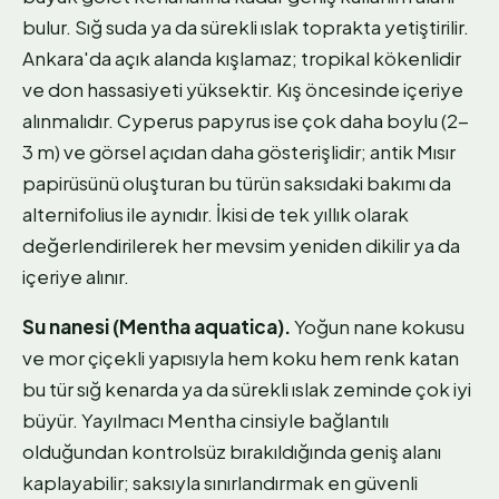
bulur. Sığ suda ya da sürekli ıslak toprakta yetiştirilir.
Ankara'da açık alanda kışlamaz; tropikal kökenlidir
ve don hassasiyeti yüksektir. Kış öncesinde içeriye
alınmalıdır. Cyperus papyrus ise çok daha boylu (2-
3 m) ve görsel açıdan daha gösterişlidir; antik Mısır
papirüsünü oluşturan bu türün saksıdaki bakımı da
alternifolius ile aynıdır. İkisi de tek yıllık olarak
değerlendirilerek her mevsim yeniden dikilir ya da
içeriye alınır.
Su nanesi (Mentha aquatica).
Yoğun nane kokusu
ve mor çiçekli yapısıyla hem koku hem renk katan
bu tür sığ kenarda ya da sürekli ıslak zeminde çok iyi
büyür. Yayılmacı Mentha cinsiyle bağlantılı
olduğundan kontrolsüz bırakıldığında geniş alanı
kaplayabilir; saksıyla sınırlandırmak en güvenli