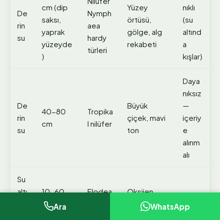
Nilüfer
cm (dip
Yüzey
nıklı
De
Nymph
saksı,
örtüsü,
(su
rin
aea
yaprak
gölge, alg
altınd
su
hardy
yüzeyde
rekabeti
a
türleri
)
kışlar)
Daya
nıksız
De
Büyük
—
40-80
Tropika
rin
çiçek, mavi
içeriy
cm
l nilüfer
su
ton
e
alınm
alı
Su
altı
10-60
Elodea
Oksijen,
Daya
ok
cm (tam
canade
besin
Ara
WhatsApp
nıklı
sij
su altı)
nsis
tüketimi