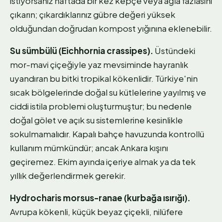
istiyorsanız haftada bir kez kepçe veya ağla fazlasını
çıkarın; çıkardıklarınız gübre değeri yüksek
olduğundan doğrudan kompost yığınına eklenebilir.
Su sümbülü (Eichhornia crassipes).
Üstündeki
mor-mavi çiçeğiyle yaz mevsiminde hayranlık
uyandıran bu bitki tropikal kökenlidir. Türkiye'nin
sıcak bölgelerinde doğal su kütlelerine yayılmış ve
ciddi istila problemi oluşturmuştur; bu nedenle
doğal gölet ve açık su sistemlerine kesinlikle
sokulmamalıdır. Kapalı bahçe havuzunda kontrollü
kullanım mümkündür; ancak Ankara kışını
geçiremez. Ekim ayında içeriye almak ya da tek
yıllık değerlendirmek gerekir.
Hydrocharis morsus-ranae (kurbağa ısırığı).
Avrupa kökenli, küçük beyaz çiçekli, nilüfere