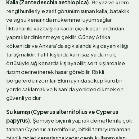
Kalla (Zantedeschia aethiopica).
Beyaz ve krem
rengi hunileriyle zarif görünüm sunan kalla, bataklık
ve sığ su kenarında mükemmel uyum sağlar.
İlkbahar ile yaz başına kadar çiçek açar; ardından
yapraklar dinlenmeye çekilir. Güney Afrika
kökenlidir ve Ankara'da açık alanda kış dayanıklılığı
tartışmalıdır: hafif kışlarda kalın saz ya da mulç
örtüsüyle sığ kenarda kışlayabilir; sert kışlarda ise
rizom derine inerek hasar görebilir. Riskli
bölgelerde rizomları Ekim ayında söküp kuru bir
yerde saklamak ve Nisan'da yeniden dikmek en
güvenli yoldur.
Su kamışı (Cyperus alternifolius ve Cyperus
papyrus).
Şemsiye biçimli yaprak demetleri ile çok
tanınan Cyperus alternifolius, bitkili teraryumlardan
büyük gölet kenarlarına kadar geniş kullanım alanı