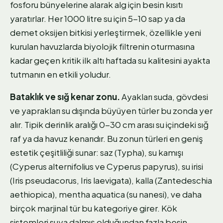
fosforu bünyelerine alarak alg için besin kısıtı
yaratırlar. Her 1000 litre su için 5-10 sap ya da
demet oksijen bitkisi yerleştirmek, özellikle yeni
kurulan havuzlarda biyolojik filtrenin oturmasına
kadar geçen kritik ilk altı haftada su kalitesini ayakta
tutmanın en etkili yoludur.
Bataklık ve sığ kenar zonu.
Ayakları suda, gövdesi
ve yaprakları su dışında büyüyen türler bu zonda yer
alır. Tipik derinlik aralığı 0-30 cm arası su içindeki sığ
raf ya da havuz kenarıdır. Bu zonun türleri en geniş
estetik çeşitliliği sunar: saz (Typha), su kamışı
(Cyperus alternifolius ve Cyperus papyrus), su irisi
(Iris pseudacorus, Iris laevigata), kalla (Zantedeschia
aethiopica), mentha aquatica (su nanesi), ve daha
birçok marjinal tür bu kategoriye girer. Kök
sistemleri suya dalmış olduğundan fazla besin