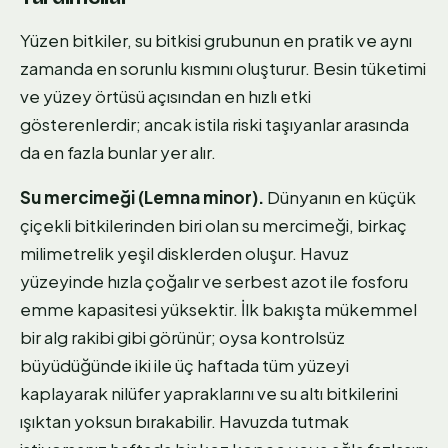
Yüzen bitkiler, su bitkisi grubunun en pratik ve aynı
zamanda en sorunlu kısmını oluşturur. Besin tüketimi
ve yüzey örtüsü açısından en hızlı etki
gösterenlerdir; ancak istila riski taşıyanlar arasında
da en fazla bunlar yer alır.
Su mercimeği (Lemna minor).
Dünyanın en küçük
çiçekli bitkilerinden biri olan su mercimeği, birkaç
milimetrelik yeşil disklerden oluşur. Havuz
yüzeyinde hızla çoğalır ve serbest azot ile fosforu
emme kapasitesi yüksektir. İlk bakışta mükemmel
bir alg rakibi gibi görünür; oysa kontrolsüz
büyüdüğünde iki ile üç haftada tüm yüzeyi
kaplayarak nilüfer yapraklarını ve su altı bitkilerini
ışıktan yoksun bırakabilir. Havuzda tutmak