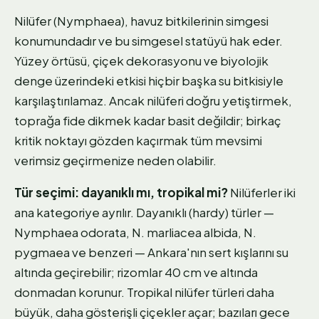
Nilüfer (Nymphaea), havuz bitkilerinin simgesi
konumundadır ve bu simgesel statüyü hak eder.
Yüzey örtüsü, çiçek dekorasyonu ve biyolojik
denge üzerindeki etkisi hiçbir başka su bitkisiyle
karşılaştırılamaz. Ancak nilüferi doğru yetiştirmek,
toprağa fide dikmek kadar basit değildir; birkaç
kritik noktayı gözden kaçırmak tüm mevsimi
verimsiz geçirmenize neden olabilir.
Tür seçimi: dayanıklı mı, tropikal mi?
Nilüferler iki
ana kategoriye ayrılır. Dayanıklı (hardy) türler —
Nymphaea odorata, N. marliacea albida, N.
pygmaea ve benzeri — Ankara'nın sert kışlarını su
altında geçirebilir; rizomlar 40 cm ve altında
donmadan korunur. Tropikal nilüfer türleri daha
büyük, daha gösterişli çiçekler açar; bazıları gece