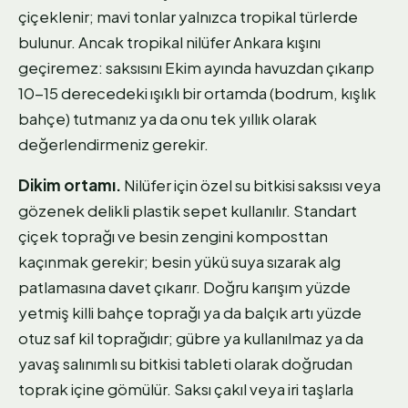
çiçeklenir; mavi tonlar yalnızca tropikal türlerde
bulunur. Ancak tropikal nilüfer Ankara kışını
geçiremez: saksısını Ekim ayında havuzdan çıkarıp
10-15 derecedeki ışıklı bir ortamda (bodrum, kışlık
bahçe) tutmanız ya da onu tek yıllık olarak
değerlendirmeniz gerekir.
Dikim ortamı.
Nilüfer için özel su bitkisi saksısı veya
gözenek delikli plastik sepet kullanılır. Standart
çiçek toprağı ve besin zengini komposttan
kaçınmak gerekir; besin yükü suya sızarak alg
patlamasına davet çıkarır. Doğru karışım yüzde
yetmiş killi bahçe toprağı ya da balçık artı yüzde
otuz saf kil toprağıdır; gübre ya kullanılmaz ya da
yavaş salınımlı su bitkisi tableti olarak doğrudan
toprak içine gömülür. Saksı çakıl veya iri taşlarla