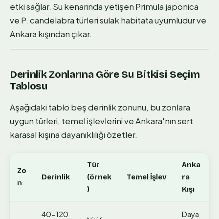
etki sağlar. Su kenarında yetişen Primula japonica
ve P. candelabra türleri sulak habitata uyumludur ve
Ankara kışından çıkar.
Derinlik Zonlarına Göre Su Bitkisi Seçim
Tablosu
Aşağıdaki tablo beş derinlik zonunu, bu zonlara
uygun türleri, temel işlevlerini ve Ankara'nın sert
karasal kışına dayanıklılığı özetler.
Tür
Anka
Zo
Derinlik
(örnek
Temel İşlev
ra
n
)
Kışı
40-120
Daya