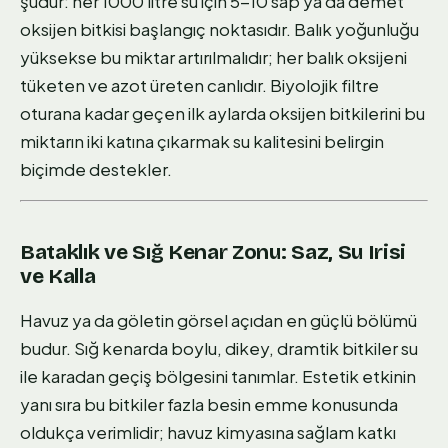
şudur: her 1000 litre su için 5-10 sap ya da demet
oksijen bitkisi başlangıç noktasıdır. Balık yoğunluğu
yüksekse bu miktar artırılmalıdır; her balık oksijeni
tüketen ve azot üreten canlıdır. Biyolojik filtre
oturana kadar geçen ilk aylarda oksijen bitkilerini bu
miktarın iki katına çıkarmak su kalitesini belirgin
biçimde destekler.
Bataklık ve Sığ Kenar Zonu: Saz, Su Irisi
ve Kalla
Havuz ya da göletin görsel açıdan en güçlü bölümü
budur. Sığ kenarda boylu, dikey, dramtik bitkiler su
ile karadan geçiş bölgesini tanımlar. Estetik etkinin
yanı sıra bu bitkiler fazla besin emme konusunda
oldukça verimlidir; havuz kimyasına sağlam katkı