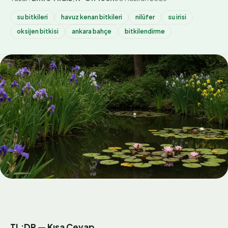
su bitkileri
havuz kenarı bitkileri
nilüfer
su irisi
oksijen bitkisi
ankara bahçe
bitkilendirme
TL;DR — Kısa Cevap