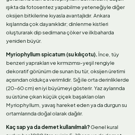
ışıkta da fotosentez yapabilme yeteneğiyle diğer
oksijen bitkilerine kıyasla avantajlıdır. Ankara
kışlarında çok dayanıklıdır; dinlenme kistleri
oluşturarak dip sedimana çöker ve ilkbaharda
yeniden büyür.
Myriophyllum spicatum (su kılıçotu).
İnce, tüy
benzeri yaprakları ve kırmızımsı-yeşil rengiyle
dekoratif görünüm de sunan bu tür, oksijen üretimi
açısından oldukça verimlidir. Sığ ile orta derinliklerde
(20-60 cm) en iyi büyümeyi gösterir. Yaz aylarında
su üstüne çıkan küçük çiçek başakları olan
Myriophyllum, yavaş hareket eden ya da durgun su
ortamlarında doğal olarak dağılır.
Kaç sap ya da demet kullanılmalı?
Genel kural