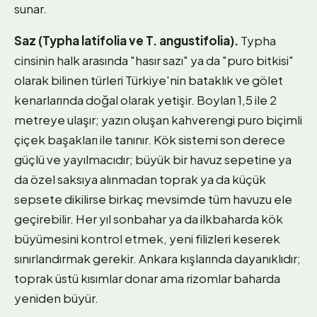
sunar.
Saz (Typha latifolia ve T. angustifolia).
Typha
cinsinin halk arasında "hasır sazı" ya da "puro bitkisi"
olarak bilinen türleri Türkiye'nin bataklık ve gölet
kenarlarında doğal olarak yetişir. Boyları 1,5 ile 2
metreye ulaşır; yazın oluşan kahverengi puro biçimli
çiçek başakları ile tanınır. Kök sistemi son derece
güçlü ve yayılmacıdır; büyük bir havuz sepetine ya
da özel saksıya alınmadan toprak ya da küçük
sepsete dikilirse birkaç mevsimde tüm havuzu ele
geçirebilir. Her yıl sonbahar ya da ilkbaharda kök
büyümesini kontrol etmek, yeni filizleri keserek
sınırlandırmak gerekir. Ankara kışlarında dayanıklıdır;
toprak üstü kısımlar donar ama rizomlar baharda
yeniden büyür.