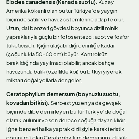
Elodea canadensis (Kanada suotu).
Kuzey
Amerika kökenli olan bu tür Türkiye'de yaygın
biçimde satılır ve havuz sistemlerine adapte olur.
Uzun, dal benzeri gövdesi boyunca dizili minik
yapraklarıyla güçlü bir fotosentezci; azot ve fosfor
tüketicisidir. Işığın ulaşabildiği derinliğe kadar
(çoğunlukla 50-60 cm) büyür. Kontrolsüz
bırakıldığında yayılmacı olabilir; ancak bahçe
havuzunda balık (özellikle koi) bu bitkiyi yiyerek
miktarı doğal yollarla dengeler.
Ceratophyllum demersum (boynuzlu suotu,
kovadan bitkisi).
Serbest yüzen ya da gevşek
biçimde dibe demirleyen bu tür Türkiye'de doğal
olarak bulunur ve son derece soğuğa dayanıklıdır.
Iğne benzeri halka yaprak dizilişiyle karakteristik
görünümü olan Ceratophyllum demersum, düşük